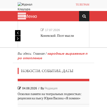
ТЕЛЕГРАМ
Меню
17.07.2026
Коневской. Поэт мысли
народные выражения п
Вы здесь:
Главная
/
ро отопление
Мечта, не отдавайся! «Шведская
НОВОСТИ. СОБЫТИЯ. ДАТЫ
история любви» Роя Андерсона
04.08.2026
/
By
Редакция
Осколки памяти на театральных подмостках:
рецензия на пьесу Юрия Васина «Я помню»