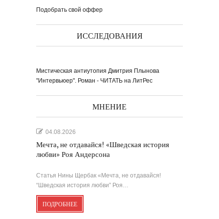
книги ''Я думаю...
Подобрать свой оффер
ИССЛЕДОВАНИЯ
Мистическая антиутопия Дмитрия Плынова
Выпуск № 1'17 журнала
КЛАУЗУРА
Видео о рубриках и авторах Выпуска №
"Интервьюер". Роман - ЧИТАТЬ на ЛитРес
1'17...
Наш выбор с КЛАУЗУРОЙ
Журнал 'Клаузура' на полках Сети
книжных магазинов...
МНЕНИЕ
Пресс-конференция в
'Комсомольской
правде'
04.08.2026
29 марта, в преддверии
Международного дня детской...
Мультфильм Приключения
Мохнатика и Веничкина
Мечта, не отдавайся! «Шведская история
Мультипликационный ролик о книге
сказок Светланы...
Звёздная ночь
любви» Роя Андерсона
Винсент Ван Гог
Статья Нины Щербак «Мечта, не отдавайся!
“Шведская история любви” Роя…
ПОДРОБНЕЕ