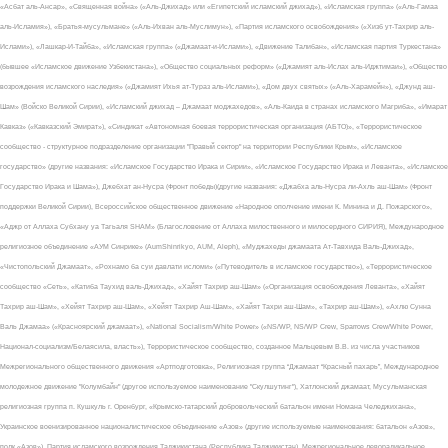
«Асбат аль-Ансар», «Священная война» («Аль-Джихад» или «Египетский исламский джихад»), «Исламская группа» («Аль-Гамаа
аль-Исламия»), «Братья-мусульмане» («Аль-Ихван аль-Муслимун»), «Партия исламского освобождения» («Хизб ут-Тахрир аль-
Ислами»), «Лашкар-И-Тайба», «Исламская группа» («Джамаат-и-Ислами»), «Движение Талибан», «Исламская партия Туркестана»
(бывшее «Исламское движение Узбекистана»), «Общество социальных реформ» («Джамият аль-Ислах аль-Иджтимаи»), «Общество
возрождения исламского наследия» («Джамият Ихья ат-Тураз аль-Ислами»), «Дом двух святых» («Аль-Харамейн»), «Джунд аш-
Шам» (Войско Великой Сирии), «Исламский джихад – Джамаат моджахедов», «Аль-Каида в странах исламского Магриба», «Имарат
Кавказ» («Кавказский Эмират»), «Синдикат «Автономная боевая террористическая организация (АБТО)», «Террористическое
сообщество - структурное подразделение организации "Правый сектор" на территории Республики Крым», «Исламское
государство» (другие названия: «Исламское Государство Ирака и Сирии», «Исламское Государство Ирака и Леванта», «Исламское
Государство Ирака и Шама»), Джебхат ан-Нусра (Фронт победы)(другие названия: «Джабха аль-Нусра ли-Ахль аш-Шам» (Фронт
поддержки Великой Сирии), Всероссийское общественное движение «Народное ополчение имени К. Минина и Д. Пожарского»,
«Аджр от Аллаха Субхану уа Тагьаля SHAM» (Благословение от Аллаха милоственного и милосердного СИРИЯ), Международное
религиозное объединение «АУМ Синрике» (AumShinrikyo, AUM, Aleph), «Муджахеды джамаата Ат-Тавхида Валь-Джихад»,
«Чистопольский Джамаат», «Рохнамо ба суи давлати исломи» («Путеводитель в исламское государство»), «Террористическое
сообщество «Сеть», «Катиба Таухид валь-Джихад», «Хайят Тахрир аш-Шам» («Организация освобождения Леванта», «Хайят
Тахрир аш-Шам», «Хейят Тахрир аш-Шам», «Хейят Тахрир Аш-Шам», «Хайят Тахри аш-Шам», «Тахрир аш-Шам»), «Ахлю Сунна
Валь Джамаа» («Красноярский джамаат»), «National Socialism/White Power» («NS/WP, NS/WP Crew, Sparrows Crew/White Power,
Национал-социализм/Белаясила, власть»), Террористическое сообщество, созданное Мальцевым В.В. из числа участников
Межрегионального общественного движения «Артподготовка», Религиозная группа “Джамаат “Красный пахарь”, Международное
молодежное движение "Колумбайн" (другое используемое наименование "Скулшутинг"), Хатлонский джамаат, Мусульманская
религиозная группа п. Кушкуль г. Оренбург, «Крымско-татарский добровольческий батальон имени Номана Челеджихана»,
Украинское военизированное националистическое объединение «Азов» (другие используемые наименования: батальон «Азов»,
полк «Азов»), Партия исламского возрождения Таджикистана (Республика Таджикистан), Межрегиональное леворадикальное