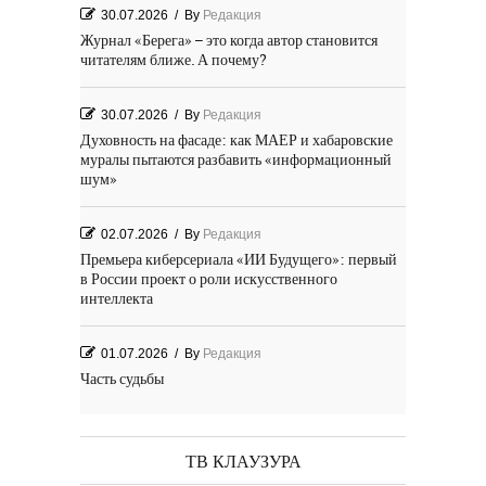
30.07.2026
/
By
Редакция
Журнал «Берега» – это когда автор становится
читателям ближе. А почему?
30.07.2026
/
By
Редакция
Духовность на фасаде: как МАЕР и хабаровские
муралы пытаются разбавить «информационный
шум»
02.07.2026
/
By
Редакция
Премьера киберсериала «ИИ Будущего»: первый
в России проект о роли искусственного
интеллекта
01.07.2026
/
By
Редакция
Часть судьбы
29.06.2026
/
By
Редакция
День Победы! Посёлок Гидростроитель. 2026 год
ТВ КЛАУЗУРА