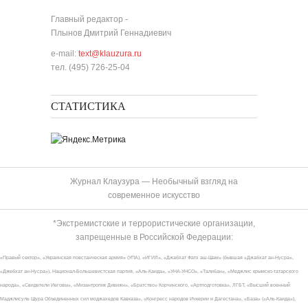
Главный редактор -
Плынов Дмитрий Геннадиевич
e-mail:
text@klauzura.ru
тел. (495) 726-25-04
СТАТИСТИКА
Журнал Клаузура — Необычный взгляд на
современное искусство
*Экстремистские и террористические организации,
запрещенные в Российской Федерации:
«Правый сектор», «Украинская повстанческая армия» (УПА), «ИГИЛ», «Джабхат Фатх аш-Шам» (бывшая «Джабхат ан-Нусра»,
«Джебхат ан-Нусра»), Национал-Большевистская партия, «Аль-Каида», «УНА-УНСО», «Талибан», «Меджлис крымско-татарского
народа», «Свидетели Иеговы», «Мизантропик Дивижн», «Братство» Корчинского, «Артподготовка», ЛГБТ, «Высший военный
Маджлисуль Шура Объединенных сил моджахедов Кавказа», «Конгресс народов Ичкерии и Дагестана», «База» («Аль-Каида»),