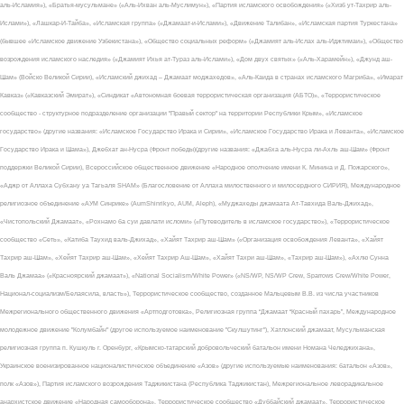
аль-Исламия»), «Братья-мусульмане» («Аль-Ихван аль-Муслимун»), «Партия исламского освобождения» («Хизб ут-Тахрир аль-
Ислами»), «Лашкар-И-Тайба», «Исламская группа» («Джамаат-и-Ислами»), «Движение Талибан», «Исламская партия Туркестана»
(бывшее «Исламское движение Узбекистана»), «Общество социальных реформ» («Джамият аль-Ислах аль-Иджтимаи»), «Общество
возрождения исламского наследия» («Джамият Ихья ат-Тураз аль-Ислами»), «Дом двух святых» («Аль-Харамейн»), «Джунд аш-
Шам» (Войско Великой Сирии), «Исламский джихад – Джамаат моджахедов», «Аль-Каида в странах исламского Магриба», «Имарат
Кавказ» («Кавказский Эмират»), «Синдикат «Автономная боевая террористическая организация (АБТО)», «Террористическое
сообщество - структурное подразделение организации "Правый сектор" на территории Республики Крым», «Исламское
государство» (другие названия: «Исламское Государство Ирака и Сирии», «Исламское Государство Ирака и Леванта», «Исламское
Государство Ирака и Шама»), Джебхат ан-Нусра (Фронт победы)(другие названия: «Джабха аль-Нусра ли-Ахль аш-Шам» (Фронт
поддержки Великой Сирии), Всероссийское общественное движение «Народное ополчение имени К. Минина и Д. Пожарского»,
«Аджр от Аллаха Субхану уа Тагьаля SHAM» (Благословение от Аллаха милоственного и милосердного СИРИЯ), Международное
религиозное объединение «АУМ Синрике» (AumShinrikyo, AUM, Aleph), «Муджахеды джамаата Ат-Тавхида Валь-Джихад»,
«Чистопольский Джамаат», «Рохнамо ба суи давлати исломи» («Путеводитель в исламское государство»), «Террористическое
сообщество «Сеть», «Катиба Таухид валь-Джихад», «Хайят Тахрир аш-Шам» («Организация освобождения Леванта», «Хайят
Тахрир аш-Шам», «Хейят Тахрир аш-Шам», «Хейят Тахрир Аш-Шам», «Хайят Тахри аш-Шам», «Тахрир аш-Шам»), «Ахлю Сунна
Валь Джамаа» («Красноярский джамаат»), «National Socialism/White Power» («NS/WP, NS/WP Crew, Sparrows Crew/White Power,
Национал-социализм/Белаясила, власть»), Террористическое сообщество, созданное Мальцевым В.В. из числа участников
Межрегионального общественного движения «Артподготовка», Религиозная группа “Джамаат “Красный пахарь”, Международное
молодежное движение "Колумбайн" (другое используемое наименование "Скулшутинг"), Хатлонский джамаат, Мусульманская
религиозная группа п. Кушкуль г. Оренбург, «Крымско-татарский добровольческий батальон имени Номана Челеджихана»,
Украинское военизированное националистическое объединение «Азов» (другие используемые наименования: батальон «Азов»,
полк «Азов»), Партия исламского возрождения Таджикистана (Республика Таджикистан), Межрегиональное леворадикальное
анархистское движение «Народная самооборона», Террористическое сообщество «Дуббайский джамаат», Террористическое