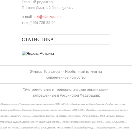
Главный редактор -
Плынов Дмитрий Геннадиевич
e-mail:
text@klauzura.ru
тел. (495) 726-25-04
СТАТИСТИКА
Журнал Клаузура — Необычный взгляд на
современное искусство
*Экстремистские и террористические организации,
запрещенные в Российской Федерации:
«Правый сектор», «Украинская повстанческая армия» (УПА), «ИГИЛ», «Джабхат Фатх аш-Шам» (бывшая «Джабхат ан-Нусра»,
«Джебхат ан-Нусра»), Национал-Большевистская партия, «Аль-Каида», «УНА-УНСО», «Талибан», «Меджлис крымско-татарского
народа», «Свидетели Иеговы», «Мизантропик Дивижн», «Братство» Корчинского, «Артподготовка», ЛГБТ, «Высший военный
Маджлисуль Шура Объединенных сил моджахедов Кавказа», «Конгресс народов Ичкерии и Дагестана», «База» («Аль-Каида»),
«Асбат аль-Ансар», «Священная война» («Аль-Джихад» или «Египетский исламский джихад»), «Исламская группа» («Аль-Гамаа