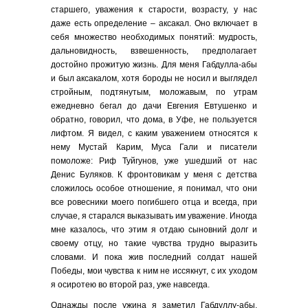
старшего, уважения к старости, возрасту, у нас
даже есть определение – аксакал. Оно включает в
себя множество необходимых понятий: мудрость,
дальновидность, взвешенность, предполагает
достойно прожитую жизнь. Для меня Габдулла-абы
и был аксакалом, хотя бороды не носил и выглядел
стройным, подтянутым, моложавым, по утрам
ежедневно бегал до дачи Евгения Евтушенко и
обратно, говорил, что дома, в Уфе, не пользуется
лифтом. Я видел, с каким уважением относятся к
нему Мустай Карим, Муса Гали и писатели
помоложе: Риф Туйгунов, уже ушедший от нас
Денис Буляков. К фронтовикам у меня с детства
сложилось особое отношение, я понимал, что они
все ровесники моего погибшего отца и всегда, при
случае, я старался выказывать им уважение. Иногда
мне казалось, что этим я отдаю сыновний долг и
своему отцу, но такие чувства трудно выразить
словами. И пока жив последний солдат нашей
Победы, мои чувства к ним не иссякнут, с их уходом
я осиротею во второй раз, уже навсегда.
Однажды после ужина я заметил Габдуллу-абы,