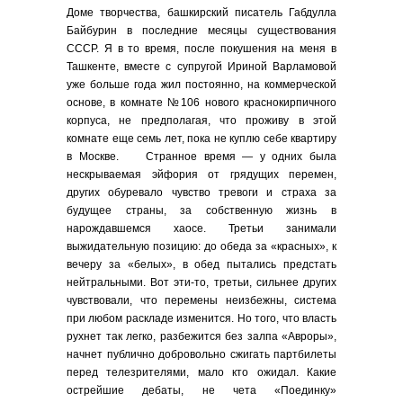
Доме творчества, башкирский писатель Габдулла
Байбурин в последние месяцы существования
СССР. Я в то время, после покушения на меня в
Ташкенте, вместе с супругой Ириной Варламовой
уже больше года жил постоянно, на коммерческой
основе, в комнате №106 нового краснокирпичного
корпуса, не предполагая, что проживу в этой
комнате еще семь лет, пока не куплю себе квартиру
в Москве. Странное время — у одних была
нескрываемая эйфория от грядущих перемен,
других обуревало чувство тревоги и страха за
будущее страны, за собственную жизнь в
нарождавшемся хаосе. Третьи занимали
выжидательную позицию: до обеда за «красных», к
вечеру за «белых», в обед пытались предстать
нейтральными. Вот эти-то, третьи, сильнее других
чувствовали, что перемены неизбежны, система
при любом раскладе изменится. Но того, что власть
рухнет так легко, разбежится без залпа «Авроры»,
начнет публично добровольно сжигать партбилеты
перед телезрителями, мало кто ожидал. Какие
острейшие дебаты, не чета «Поединку»