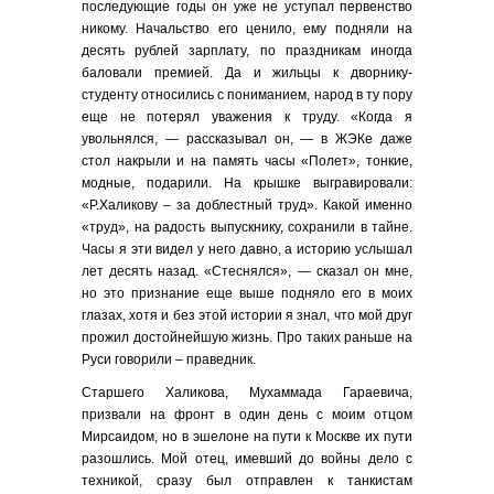
последующие годы он уже не уступал первенство
никому. Начальство его ценило, ему подняли на
десять рублей зарплату, по праздникам иногда
баловали премией. Да и жильцы к дворнику-
студенту относились с пониманием, народ в ту пору
еще не потерял уважения к труду. «Когда я
увольнялся, — рассказывал он, — в ЖЭКе даже
стол накрыли и на память часы «Полет», тонкие,
модные, подарили. На крышке выгравировали:
«Р.Халикову – за доблестный труд». Какой именно
«труд», на радость выпускнику, сохранили в тайне.
Часы я эти видел у него давно, а историю услышал
лет десять назад. «Стеснялся», — сказал он мне,
но это признание еще выше подняло его в моих
глазах, хотя и без этой истории я знал, что мой друг
прожил достойнейшую жизнь. Про таких раньше на
Руси говорили – праведник.
Старшего Халикова, Мухаммада Гараевича,
призвали на фронт в один день с моим отцом
Мирсаидом, но в эшелоне на пути к Москве их пути
разошлись. Мой отец, имевший до войны дело с
техникой, сразу был отправлен к танкистам