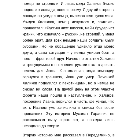
немцы не стреляли. И лишь когда Халиков близко
подполз к лошади, понял почему. С другой стороны
лошади он увидел немца, вырезавшего кусок мяса.
Увидев Халикова, немец испугался и, заикаясь,
прошептал: «Руссиш нихт шиссен, майн брудер ист
кранк». Что означало – русский, не стреляй, у меня
болен брат. Для всех немцев наши солдаты были
русскими. Но не обращение удивило отца моего
друга, а сама ситуация – у немца умирал брат, а
него — фронтовой друг. Ничего не ответил Халиков
и трясущимися от волнения руками стал вырезать
печень для Ивана. К сожалению, когда командир
вернулся в траншею, Иван уже умер. Печенкой
Халиков поделился с пехотинцами, но о немце не
сказал ни слова. На другой день на этом участке
фронта наши пошли в наступление, и Халиков,
похоронив Ивана, вернулся в часть, где узнал, что
их с Иваном уже зачислили в списки без вести
пропавших. Эту историю Мухамат Гараевич не
рассказывал сыну сорок лет, а поведал лишь
незадолго до смерти.
Вторую историю мне рассказал в Переделкино, в