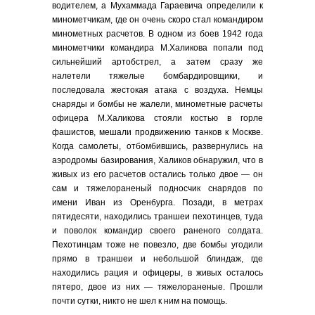
водителем, а Мухаммада Гараевича определили к
минометчикам, где он очень скоро стал командиром
минометных расчетов. В одном из боев 1942 года
минометчики командира М.Халикова попали под
сильнейший артобстрел, а затем сразу же
налетели тяжелые бомбардировщики, и
последовала жестокая атака с воздуха. Немцы
снаряды и бомбы не жалели, минометные расчеты
офицера М.Халикова стояли костью в горле
фашистов, мешали продвижению танков к Москве.
Когда самолеты, отбомбившись, развернулись на
аэродромы базирования, Халиков обнаружил, что в
живых из его расчетов остались только двое — он
сам и тяжелораненый подносчик снарядов по
имени Иван из Оренбурга. Позади, в метрах
пятидесяти, находились траншеи пехотинцев, туда
и поволок командир своего раненого солдата.
Пехотинцам тоже не повезло, две бомбы угодили
прямо в траншеи и небольшой блиндаж, где
находились рация и офицеры, в живых осталось
пятеро, двое из них — тяжелораненые. Прошли
почти сутки, никто не шел к ним на помощь.