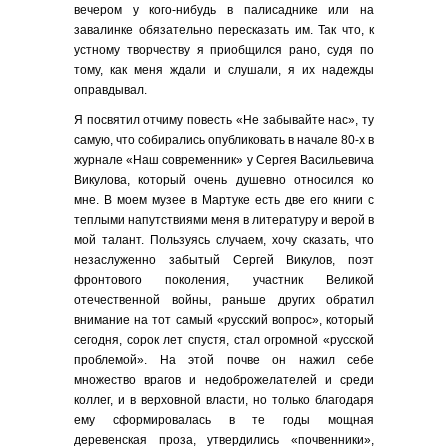
вечером у кого-нибудь в палисаднике или на
завалинке обязательно пересказать им. Так что, к
устному творчеству я приобщился рано, судя по
тому, как меня ждали и слушали, я их надежды
оправдывал.
Я посвятил отчиму повесть «Не забывайте нас», ту
самую, что собирались опубликовать в начале 80-х в
журнале «Наш современник» у Сергея Васильевича
Викулова, который очень душевно относился ко
мне. В моем музее в Мартуке есть две его книги с
теплыми напутствиями меня в литературу и верой в
мой талант. Пользуясь случаем, хочу сказать, что
незаслуженно забытый Сергей Викулов, поэт
фронтового поколения, участник Великой
отечественной войны, раньше других обратил
внимание на тот самый «русский вопрос», который
сегодня, сорок лет спустя, стал огромной «русской
проблемой». На этой почве он нажил себе
множество врагов и недоброжелателей и среди
коллег, и в верховной власти, но только благодаря
ему сформировалась в те годы мощная
деревенская проза, утвердились «почвенники»,