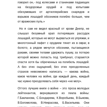
говорил он,- под колесами и станинами падающих
на бездорожьи орудий и под копытами
обезумевших от артиллерийских снарядов и
взрывов лошадей обозников погибло больше, чем
от вражеских пуль.»
Но я сам не видел красный от крови Днепр, не
слышал безумный храп потерявших рассудок
лошадей, которые не могут вырваться из упряжки, и
многотонный лафет с орудием тянет их в овраг, в
болото, а рядом мечутся обозники, пытающиеся
руками, своими телами удержать пушку, за потерю
которой можно попасть под трибунал, стараются
спасти хотя бы обреченных на погибель лошадей.
А без этих ощущений, без этих преодоленных
страхов невозможно написать — какова война,
каков человек на войне, где каждый день, каждый
час нужно преодолевать себя через «не могу».
Оттого лучшие книги о войне – это проза молодых
лейтенантов, вернувшихся из пекла войны:
Г.Бакланова, С.Бондарева, К.Воробьева, В.Быкова,
В.Богомолова, В.Некрасова, Б.Васильева. Они