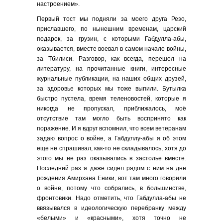
настроением».
Первый тост мы подняли за моего друга Резо,
приславшего, по нынешним временам, царский
подарок, за грузин, с которыми Габдулла-абы,
оказывается, вместе воевал в самом начале войны,
за Тбилиси. Разговор, как всегда, перешел на
литературу, на прочитанные книги, интересные
журнальные публикации, на наших общих друзей,
за здоровье которых мы тоже выпили. Бутылка
быстро пустела, время теленовостей, которые я
никогда не пропускал, приближалось, моё
отсутствие там могло быть воспринято как
поражение. И я вдруг вспомнил, что всем ветеранам
задаю вопрос о войне, а Габдуллу-абы я об этом
еще не спрашивал, как-то не складывалось, хотя до
этого мы не раз оказывались в застолье вместе.
Последний раз я даже сидел рядом с ним на дне
рождения Амирхана Еники, вот там много говорили
о войне, потому что собрались, в большинстве,
фронтовики. Надо отметить, что Габдулла-абы не
ввязывался в идеологическую перебранку между
«белыми» и «красными», хотя точно не