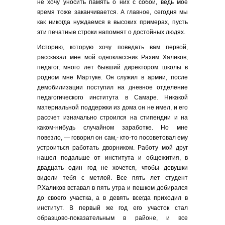
не хочу уносить память о них
с собой, ведь мое
время тоже заканчивается. А главное, сегодня мы
как никогда нуждаемся в высоких примерах, пусть
эти печатные строки напомнят о достойных людях.
Историю, которую хочу поведать вам первой,
рассказал мне мой одноклассник Рахим Халиков,
педагог, много лет бывший директором школы в
родном мне Мартуке. Он служил в армии, после
демобилизации поступил на дневное отделение
педагогического института в Самаре. Никакой
материальной поддержки из дома он не имел, и его
рассчет изначально строился на стипендии и на
каком-нибудь случайном заработке. Но мне
повезло, — говорил он сам,- кто-то посоветовал ему
устроиться работать дворником. Работу мой друг
нашел подальше от института и общежития, в
двадцать один год не хочется, чтобы девушки
видели тебя с метлой. Все пять лет студент
Р.Халиков вставал в пять утра и пешком добирался
до своего участка, а в девять всегда приходил в
институт. В первый же год его участок стал
образцово-показательным в районе, и все