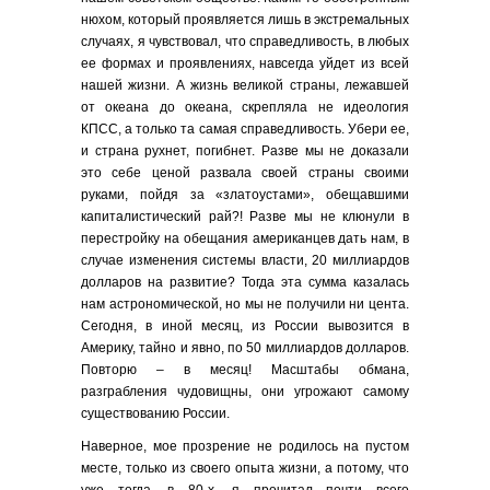
нюхом, который проявляется лишь в экстремальных
случаях, я чувствовал, что справедливость, в любых
ее формах и проявлениях, навсегда уйдет из всей
нашей жизни. А жизнь великой страны, лежавшей
от океана до океана, скрепляла не идеология
КПСС, а только та самая справедливость. Убери ее,
и страна рухнет, погибнет. Разве мы не доказали
это себе ценой развала своей страны своими
руками, пойдя за «златоустами», обещавшими
капиталистический рай?! Разве мы не клюнули в
перестройку на обещания американцев дать нам, в
случае изменения системы власти, 20 миллиардов
долларов на развитие? Тогда эта сумма казалась
нам астрономической, но мы не получили ни цента.
Сегодня, в иной месяц, из России вывозится в
Америку, тайно и явно, по 50 миллиардов долларов.
Повторю – в месяц! Масштабы обмана,
разграбления чудовищны, они угрожают самому
существованию России.
Наверное, мое прозрение не родилось на пустом
месте, только из своего опыта жизни, а потому, что