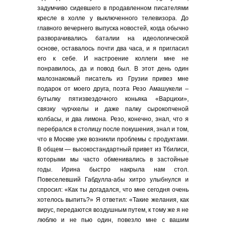
задумчиво сидевшего в продавленном писателями
кресле в холле у выключенного телевизора. До
главного вечернего выпуска новостей, когда обычно
разворачивались баталии на идеологической
основе, оставалось почти два часа, и я пригласил
его к себе. И настроение коллеги мне не
понравилось, да и повод был. В этот день один
малознакомый писатель из Грузии привез мне
подарок от моего друга, поэта Резо Амашукели –
бутылку пятизвездочного коньяка «Варцихи»,
связку чурчхелы и даже палку сырокопченой
колбасы, и два лимона. Резо, конечно, знал, что я
перебрался в столицу после покушения, знал и том,
что в Москве уже возникли проблемы с продуктами.
В общем — высокостандартный привет из Тбилиси,
которыми мы часто обменивались в застойные
годы. Ирина быстро накрыла нам стол.
Повеселевший Габдулла-абы хитро улыбнулся и
спросил: «Как ты догадался, что мне сегодня очень
хотелось выпить?» Я ответил: «Такие желания, как
вирус, передаются воздушным путем, к тому же я не
люблю и не пью один, повезло мне с вашим