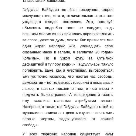
Татарстана и Башкирии.
Габдулла Байбурин не был говоруном, скорее
молчуном, тоже, кстати, отличительная черта того
уходящего сегодня поколения
.
Это, пожалуй,
объяснять подробно тоже не следует, ведь
слишком многим из них пришлось дорого заплатить
за слова, даже за думы, мечты. Как признался мне
один «враг народа»: «За двенадцать слов,
сказанных мною в запале, я заплатил 20 годами
Колымы». Но в узком кругу, за бутылкой
дефицитной в ту пору водки, и Габдуллу-абы тянуло
поговорить, даже, как я чувствовал, выговориться.
Ему уж точно казалось, что настал час свободы,
демократии – по телевизору говорили и показывали
такое,
в газетах писали о том, о чем вчера и
подумать было страшно. А телевидение и газеты
ему казались главными атрибутами власти.
Наверное, о таких, как Габдулла Байбурин какой-то
журналист написал лет десять спустя – появились
первые жертвы, задохнувшиеся от ложной
свободы.
У всех тюркских народов существует культ