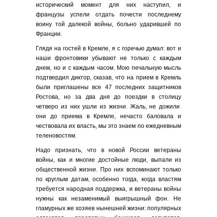
исторический момент для них наступил, и
французы успели отдать почести последнему
воину той далекой войны, больно ударившей по
Франции.
Глядя на гостей в Кремле, я с горечью думал: вот и
наши фронтовики убывают не только с каждым
днем, но и с каждым часом. Мою печальную мысль
подтвердил диктор, сказав, что на прием в Кремль
были приглашены все 47 последних защитников
Ростова, но за два дня до поездки в столицу
четверо из них ушли из жизни. Жаль, не дожили
они до приема в Кремле, нечасто баловала и
чествовала их власть, мы это знаем по ежедневным
теленовостям.
Надо признать, что в новой России ветераны
войны, как и многие достойные люди, выпали из
общественной жизни. Про них вспоминают только
по круглым датам, особенно тогда, когда властям
требуется народная поддержка, и ветераны войны
нужны как незаменимый выигрышный фон. Не
гламурных же хозяев нынешней жизни: популярных