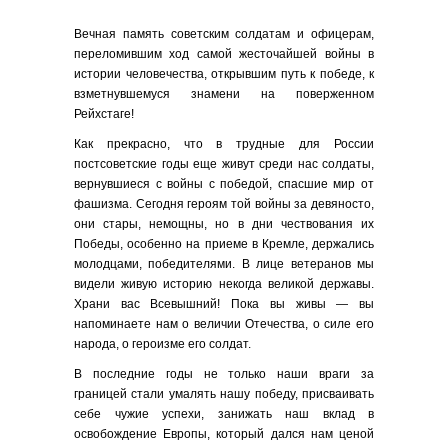
Вечная память советским солдатам и офицерам,
переломившим ход самой жесточайшей войны в
истории человечества, открывшим путь к победе, к
взметнувшемуся знамени на поверженном
Рейхстаге!
Как прекрасно, что в трудные для России
постсоветские годы еще живут среди нас солдаты,
вернувшиеся с войны с победой, спасшие мир от
фашизма. Сегодня героям той войны за девяносто,
они стары, немощны, но в дни чествования их
Победы, особенно на приеме в Кремле, держались
молодцами, победителями. В лице ветеранов мы
видели живую историю некогда великой державы.
Храни вас Всевышний! Пока вы живы — вы
напоминаете нам о величии Отечества, о силе его
народа, о героизме его солдат.
В последние годы не только наши враги за
границей стали умалять нашу победу, присваивать
себе чужие успехи, занижать наш вклад в
освобождение Европы, который дался нам ценой