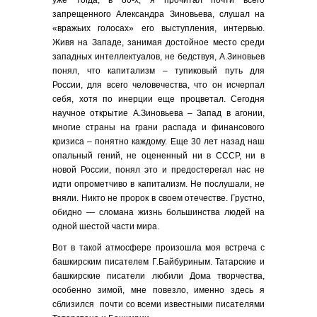
уже тогда, в 80-х, я прочитал почти всего
запрещенного Александра Зиновьева, слушал на
«вражьих голосах» его выступления, интервью.
Живя на Западе, занимая достойное место среди
западных интеллектуалов, не бедствуя, А.Зиновьев
понял, что капитализм – тупиковый путь для
России, для всего человечества, что он исчерпал
себя, хотя по инерции еще процветал. Сегодня
научное открытие А.Зиновьева – Запад в агонии,
многие страны на грани распада и финансового
кризиса – понятно каждому. Еще 30 лет назад наш
опальный гений, не оцененный ни в СССР, ни в
новой России, понял это и предостерегал нас не
идти опрометчиво в капитализм. Не послушали, не
вняли. Никто не пророк в своем отечестве. Грустно,
обидно — сломана жизнь большинства людей на
одной шестой части мира.
Вот в такой атмосфере произошла моя встреча с
башкирским писателем Г.Байбуриным. Татарские и
башкирские писатели любили Дома творчества,
особенно зимой, мне повезло, именно здесь я
сблизился почти со всеми известными писателями