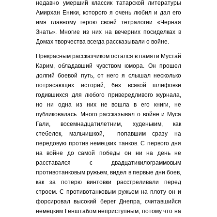
недавно умерший классик татарской литературы
Амирхан Еники, которого я очень любил и дал его
имя главному герою своей тетралогии «Черная
Знать». Многие из них на вечерних посиделках в
Домах творчества всегда рассказывали о войне.
Прекрасным рассказчиком остался в памяти Мустай
Карим, обладавший чувством юмора. Он прошел
долгий боевой путь, от него я слышал несколько
потрясающих историй, без всякой шлифовки
годившихся для любого привередливого журнала,
но ни одна из них не вошла в его книги, не
публиковалась. Много рассказывал о войне и Муса
Гали, восемнадцатилетним, худеньким, как
стебелек, мальчишкой, попавшим сразу на
передовую против немецких танков. С первого дня
на войне до самой победы он ни на день не
расставался с двадцатикилограммовым
противотанковым ружьем, видел в первые дни боев,
как за потерю винтовки расстреливали перед
строем. С противотанковым ружьем на плоту он и
форсировал высокий берег Днепра, считавшийся
немецким Генштабом неприступным, потому что на