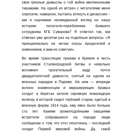
свои грязные домыслы о той войне миллионными
тиражами. На одной из встреч с читателями меня
спросили, наверное, пытаясь втянуть в дискуссию –
как я оцениваю неожиданный взгляд на нашу
историю писателя-перебежчика бывшего
сотрудника КГБ Суворова? Я ответил так, как
отвечал уже десятки раз на подобные вопросы: «Я
принципиально не читаю опусы предателей и
изменников, и вам не советую».
Во время трансляции приема в Кремле в честь
участников Сталинградской битвы я невольно
вспомнил трогательный кадр почти
двадцатилетней давности, снятый на одном из
военных парадов в Париже. На нем — впереди
колонн знаменосцев и марширующих бравых
солдат в беретах катили скромную инвалидную
коляску, в которой сидел глубокий старик, одетый в
военную форму 1914 года, ему явно было больше
ста лет. Какими громоподобными овациями
встретили собравшиеся на параде люди
сообщение о том, что этот пехотинец – последний
солдат Первой мировой войны. Да, такой