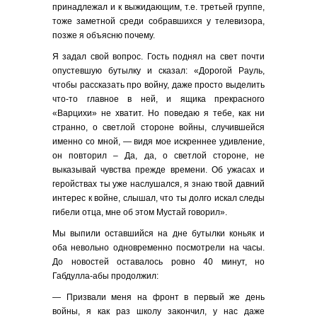
принадлежал и к выжидающим, т.е. третьей группе,
тоже заметной среди собравшихся у телевизора,
позже я объясню почему.
Я задал свой вопрос. Гость поднял на свет почти
опустевшую бутылку и сказал: «Дорогой Рауль,
чтобы рассказать про войну, даже просто выделить
что-то главное в ней, и ящика прекрасного
«Варцихи» не хватит. Но поведаю я тебе, как ни
странно, о светлой стороне войны, случившейся
именно со мной, — видя мое искреннее удивление,
он повторил – Да, да, о светлой стороне, не
выказывай чувства прежде времени. Об ужасах и
геройствах ты уже наслушался, я знаю твой давний
интерес к войне, слышал, что ты долго искал следы
гибели отца, мне об этом Мустай говорил».
Мы выпили оставшийся на дне бутылки коньяк и
оба невольно одновременно посмотрели на часы.
До новостей оставалось ровно 40 минут, но
Габдулла-абы продолжил:
— Призвали меня на фронт в первый же день
войны, я как раз школу закончил, у нас даже