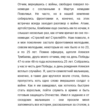
Отчим, вернувшись с войны, свободно говорил по-
немецки с сосланными в Мартук немцами
Поволжья. Не часто, но в нашей землянке
собирались фронтовики и, конечно, на этих
встречах всегда заходил разговор о войне. Атаки,
артобстрелы, бомбежки еще снились им по ночам, я
слышал несколько раз, как отчим кричал во сне по–
немецки: «Стреляй же! Стреляй!!!». Нам повезло, я
и мое поколение застало фронтовиков молодыми,
совсем молодыми, некоторым из них было и по 23,
и по 25 лет. Помню офицера, щеголя Алексея
Тумбаева, друга моего отчима, ему на день Победы
47-го или 48-го года исполнилось 25 лет. Собрались
у нас в честь дня Победы, а день рождения Алексея
всплыл случайно. Я, шести-семилетний мальчишка,
конечно, в такие дни крутился возле стола, боясь
пропустить хоть одно слово вчерашних солдат о
войне. Как я им завидовал, как хотелось быстрее
стать взрослым, пойти служить в армию и быть
готовым защищать Отечество. Имел я задание и от
соседских мальчишек – они просили меня
запоминать все истории, рассказанные за столом, а