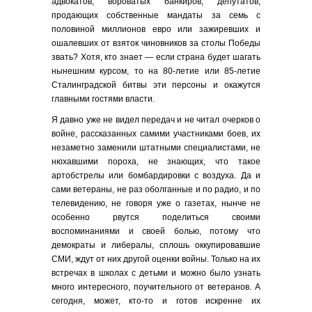
адвокатов, вороватых банкиров, депутатов,
продающих собственные мандаты за семь с
половиной миллионов евро или зажиревших и
ошалевших от взяток чиновников за столы Победы
звать? Хотя, кто знает — если страна будет шагать
нынешним курсом, то на 80-летие или 85-летие
Сталинградской битвы эти персоны и окажутся
главными гостями власти.
Я давно уже не видел передач и не читал очерков о
войне, рассказанных самими участниками боев, их
незаметно заменили штатными специалистами, не
нюхавшими пороха, не знающих, что такое
артобстрелы или бомбардировки с воздуха. Да и
сами ветераны, не раз оболганные и по радио, и по
телевидению, не говоря уже о газетах, нынче не
особенно рвутся поделиться своими
воспоминаниями и своей болью, потому что
демократы и либералы, сплошь оккупировавшие
СМИ, ждут от них другой оценки войны. Только на их
встречах в школах с детьми и можно было узнать
много интересного, поучительного от ветеранов. А
сегодня, может, кто-то и готов искренне их