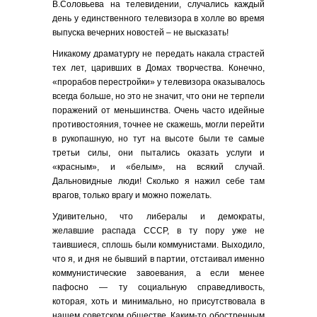
В.Соловьева на телевидении, случались каждый
день у единственного телевизора в холле во время
выпуска вечерних новостей – не высказать!
Никакому драматургу не передать накала страстей
тех лет, царивших в Домах творчества. Конечно,
«прорабов перестройки» у телевизора оказывалось
всегда больше, но это не значит, что они не терпели
поражений от меньшинства. Очень часто идейные
противостояния, точнее не скажешь, могли перейти
в рукопашную, но тут на высоте были те самые
третьи силы, они пытались оказать услуги и
«красным», и «белым», на всякий случай.
Дальновидные люди! Сколько я нажил себе там
врагов, только врагу и можно пожелать.
Удивительно, что либералы и демократы,
желавшие распада СССР, в ту пору уже не
таившиеся, сплошь были коммунистами. Выходило,
что я, и дня не бывший в партии, отстаивал именно
коммунистические завоевания, а если менее
пафосно — ту социальную справедливость,
которая, хоть и минимально, но присутствовала в
нашем советском обществе. Каким-то обостренным