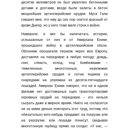
десятки километров он был укреплен бетонными
дотами и дзотами, везде были залиты в бетон
мощнейшие артиллерийские орудия. Муса Гали
говорил мне, что ему до сих пор снится красный от
крови Днепр, но у него тоже мало строк о войне.
Наверное, я мог бы напечатать истории,
услышанные от них и от Амирхана Еники,
прошедшего войну в артиллерийском обозе.
Обозники прошагали пешком через всю Европу,
доставляя на передовую в любую погоду: дождь,
снег, слякоть, холод, под бомбежками –
тяжеленные, многотонные, неуклюжие
артиллерийские орудия и сотни ящиков со
снарядами на упряжках из десяти-пятнадцати
лошадей. Амирхан Еники говорил, что ни в одном
фильме нет достоверных сцен транспортировки
огромных орудий на передовую – это нельзя
сыграть даже в мирное время. Никто не согласится
ни за какие деньги повторить этот труд, потому что
обязательно кого-нибудь придавит на погрузке или
на разгрузке, или лошади понесут, скидывая
многотонную гаубицу прямо на солдат. «У нас, —