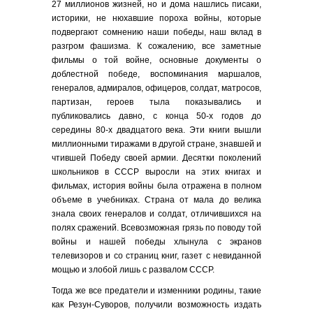
27 миллионов жизней, но и дома нашлись писаки,
историки, не нюхавшие пороха войны, которые
подвергают сомнению наши победы, наш вклад в
разгром фашизма. К сожалению, все заметные
фильмы о той войне, основные документы о
доблестной победе, воспоминания маршалов,
генералов, адмиралов, офицеров, солдат, матросов,
партизан, героев тыла показывались и
публиковались давно, с конца 50-х годов до
середины 80-х двадцатого века. Эти книги вышли
миллионными тиражами в другой стране, знавшей и
чтившей Победу своей армии. Десятки поколений
школьников в СССР выросли на этих книгах и
фильмах, история войны была отражена в полном
объеме в учебниках. Страна от мала до велика
знала своих генералов и солдат, отличившихся на
полях сражений. Всевозможная грязь по поводу той
войны и нашей победы хлынула с экранов
телевизоров и со страниц книг, газет с невиданной
мощью и злобой лишь с развалом СССР.
Тогда же все предатели и изменники родины, такие
как Резун-Суворов, получили возможность издать