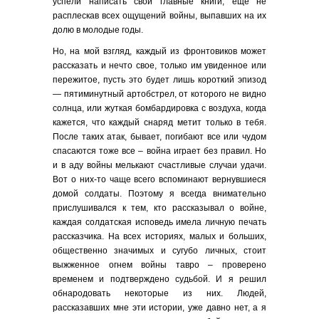
успели написать свои главные книги, еще не
расплескав всех ощущений войны, выпавших на их
долю в молодые годы.
Но, на мой взгляд, каждый из фронтовиков может
рассказать и нечто свое, только им увиденное или
пережитое, пусть это будет лишь короткий эпизод
— пятиминутный артобстрел, от которого не видно
солнца, или жуткая бомбардировка с воздуха, когда
кажется, что каждый снаряд метит только в тебя.
После таких атак, бывает, погибают все или чудом
спасаются тоже все – война играет без правил. Но
и в аду войны мелькают счастливые случаи удачи.
Вот о них-то чаще всего вспоминают вернувшиеся
домой солдаты. Поэтому я всегда внимательно
прислушивался к тем, кто рассказывал о войне,
каждая солдатская исповедь имела личную печать
рассказчика. На всех историях, малых и больших,
общественно значимых и сугубо личных, стоит
выжженное огнем войны тавро – проверено
временем и подтверждено судьбой. И я решил
обнародовать некоторые из них. Людей,
рассказавших мне эти истории, уже давно нет, а я