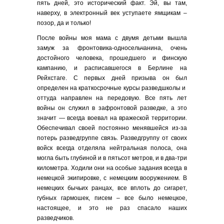
пять дней, это исторический факт. Эй, вы там,
наверху, в электронный век уступаете ямщикам –
позор, да и только!
После войны моя мама с двумя детьми вышла
замуж за фронтовика-односельчанина, очень
достойного человека, прошедшего и финскую
кампанию, и расписавшегося в Берлине на
Рейхстаге. С первых дней призыва он был
определен на краткосрочные курсы разведшколы и
оттуда направлен на передовую. Все пять лет
войны он служил в зафронтовой разведке, а это
значит — всегда воевал на вражеской территории.
Обеспечивал своей постоянно менявшейся из-за
потерь разведгруппе связь. Разведгруппу от своих
войск всегда отделяла нейтральная полоса, она
могла быть глубиной и в пятьсот метров, и в два-три
километра. Ходили они на особые задания всегда в
немецкой экипировке, с немецким вооружением. В
немецких бычьих ранцах, все вплоть до сигарет,
губных гармошек, писем – все было немецкое,
настоящее, и это не раз спасало наших
разведчиков.