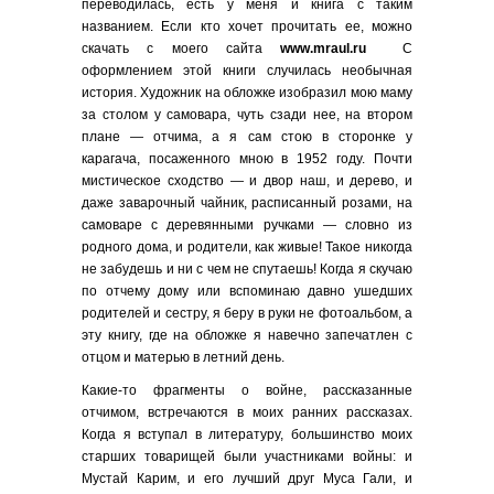
переводилась, есть у меня и книга с таким
названием. Если кто хочет прочитать ее, можно
скачать с моего сайта
www.mraul.ru
С
оформлением этой книги случилась необычная
история. Художник на обложке изобразил мою маму
за столом у самовара, чуть сзади нее, на втором
плане — отчима, а я сам стою в сторонке у
карагача, посаженного мною в 1952 году. Почти
мистическое сходство — и двор наш, и дерево, и
даже заварочный чайник, расписанный розами, на
самоваре с деревянными ручками — словно из
родного дома, и родители, как живые! Такое никогда
не забудешь и ни с чем не спутаешь! Когда я скучаю
по отчему дому или вспоминаю давно ушедших
родителей и сестру, я беру в руки не фотоальбом, а
эту книгу, где на обложке я навечно запечатлен с
отцом и матерью в летний день.
Какие-то фрагменты о войне, рассказанные
отчимом, встречаются в моих ранних рассказах.
Когда я вступал в литературу, большинство моих
старших товарищей были участниками войны: и
Мустай Карим, и его лучший друг Муса Гали, и