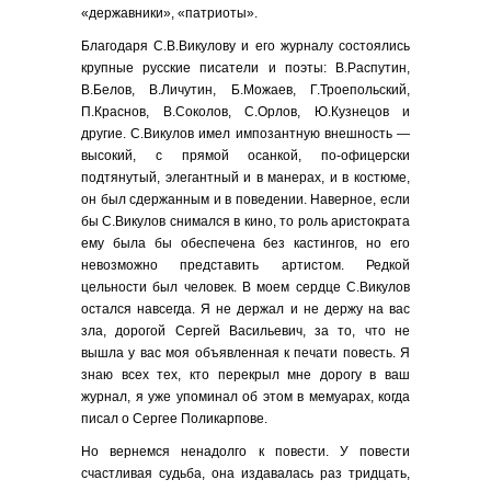
«державники», «патриоты».
Благодаря С.В.Викулову и его журналу состоялись
крупные русские писатели и поэты: В.Распутин,
В.Белов, В.Личутин, Б.Можаев, Г.Троепольский,
П.Краснов, В.Соколов, С.Орлов, Ю.Кузнецов и
другие. С.Викулов имел импозантную внешность —
высокий, с прямой осанкой, по-офицерски
подтянутый, элегантный и в манерах, и в костюме,
он был сдержанным и в поведении. Наверное, если
бы С.Викулов снимался в кино, то роль аристократа
ему была бы обеспечена без кастингов, но его
невозможно представить артистом. Редкой
цельности был человек. В моем сердце С.Викулов
остался навсегда. Я не держал и не держу на вас
зла, дорогой Сергей Васильевич, за то, что не
вышла у вас моя объявленная к печати повесть. Я
знаю всех тех, кто перекрыл мне дорогу в ваш
журнал, я уже упоминал об этом в мемуарах, когда
писал о Сергее Поликарпове.
Но вернемся ненадолго к повести. У повести
счастливая судьба, она издавалась раз тридцать,