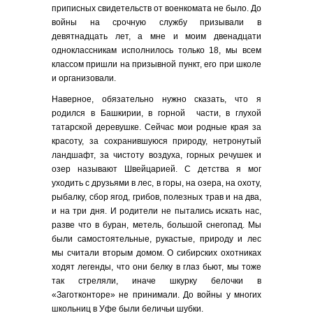
приписных свидетельств от военкомата не было. До
войны на срочную службу призывали в
девятнадцать лет, а мне и моим двенадцати
одноклассникам исполнилось только 18, мы всем
классом пришли на призывной пункт, его при школе
и организовали.
Наверное, обязательно нужно сказать, что я
родился в Башкирии, в горной части, в глухой
татарской деревушке. Сейчас мои родные края за
красоту, за сохранившуюся природу, нетронутый
ландшафт, за чистоту воздуха, горных речушек и
озер называют Швейцарией. С детства я мог
уходить с друзьями в лес, в горы, на озера, на охоту,
рыбалку, сбор ягод, грибов, полезных трав и на два,
и на три дня. И родители не пытались искать нас,
разве что в буран, метель, большой снегопад. Мы
были самостоятельные, рукастые, природу и лес
мы считали вторым домом. О сибирских охотниках
ходят легенды, что они белку в глаз бьют, мы тоже
так стреляли, иначе шкурку белочки в
«Заготконторе» не принимали. До войны у многих
школьниц в Уфе были беличьи шубки.