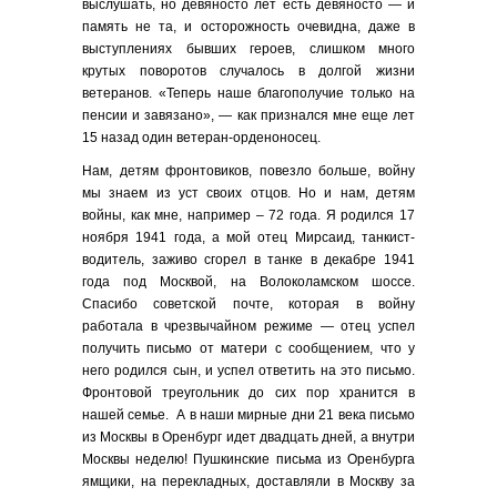
выслушать, но девяносто лет есть девяносто — и
память не та, и осторожность очевидна, даже в
выступлениях бывших героев, слишком много
крутых поворотов случалось в долгой жизни
ветеранов. «Теперь наше благополучие только на
пенсии и завязано», — как признался мне еще лет
15 назад один ветеран-орденоносец.
Нам, детям фронтовиков, повезло больше, войну
мы знаем из уст своих отцов. Но и нам, детям
войны, как мне, например – 72 года. Я родился 17
ноября 1941 года, а мой отец Мирсаид, танкист-
водитель, заживо сгорел в танке в декабре 1941
года под Москвой, на Волоколамском шоссе.
Спасибо советской почте, которая в войну
работала в чрезвычайном режиме — отец успел
получить письмо от матери с сообщением, что у
него родился сын, и успел ответить на это письмо.
Фронтовой треугольник до сих пор хранится в
нашей семье. А в наши мирные дни 21 века письмо
из Москвы в Оренбург идет двадцать дней, а внутри
Москвы неделю! Пушкинские письма из Оренбурга
ямщики, на перекладных, доставляли в Москву за