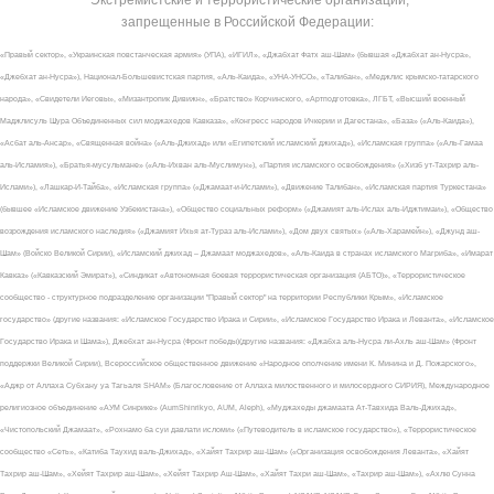
запрещенные в Российской Федерации:
«Правый сектор», «Украинская повстанческая армия» (УПА), «ИГИЛ», «Джабхат Фатх аш-Шам» (бывшая «Джабхат ан-Нусра»,
«Джебхат ан-Нусра»), Национал-Большевистская партия, «Аль-Каида», «УНА-УНСО», «Талибан», «Меджлис крымско-татарского
народа», «Свидетели Иеговы», «Мизантропик Дивижн», «Братство» Корчинского, «Артподготовка», ЛГБТ, «Высший военный
Маджлисуль Шура Объединенных сил моджахедов Кавказа», «Конгресс народов Ичкерии и Дагестана», «База» («Аль-Каида»),
«Асбат аль-Ансар», «Священная война» («Аль-Джихад» или «Египетский исламский джихад»), «Исламская группа» («Аль-Гамаа
аль-Исламия»), «Братья-мусульмане» («Аль-Ихван аль-Муслимун»), «Партия исламского освобождения» («Хизб ут-Тахрир аль-
Ислами»), «Лашкар-И-Тайба», «Исламская группа» («Джамаат-и-Ислами»), «Движение Талибан», «Исламская партия Туркестана»
(бывшее «Исламское движение Узбекистана»), «Общество социальных реформ» («Джамият аль-Ислах аль-Иджтимаи»), «Общество
возрождения исламского наследия» («Джамият Ихья ат-Тураз аль-Ислами»), «Дом двух святых» («Аль-Харамейн»), «Джунд аш-
Шам» (Войско Великой Сирии), «Исламский джихад – Джамаат моджахедов», «Аль-Каида в странах исламского Магриба», «Имарат
Кавказ» («Кавказский Эмират»), «Синдикат «Автономная боевая террористическая организация (АБТО)», «Террористическое
сообщество - структурное подразделение организации "Правый сектор" на территории Республики Крым», «Исламское
государство» (другие названия: «Исламское Государство Ирака и Сирии», «Исламское Государство Ирака и Леванта», «Исламское
Государство Ирака и Шама»), Джебхат ан-Нусра (Фронт победы)(другие названия: «Джабха аль-Нусра ли-Ахль аш-Шам» (Фронт
поддержки Великой Сирии), Всероссийское общественное движение «Народное ополчение имени К. Минина и Д. Пожарского»,
«Аджр от Аллаха Субхану уа Тагьаля SHAM» (Благословение от Аллаха милоственного и милосердного СИРИЯ), Международное
религиозное объединение «АУМ Синрике» (AumShinrikyo, AUM, Aleph), «Муджахеды джамаата Ат-Тавхида Валь-Джихад»,
«Чистопольский Джамаат», «Рохнамо ба суи давлати исломи» («Путеводитель в исламское государство»), «Террористическое
сообщество «Сеть», «Катиба Таухид валь-Джихад», «Хайят Тахрир аш-Шам» («Организация освобождения Леванта», «Хайят
Тахрир аш-Шам», «Хейят Тахрир аш-Шам», «Хейят Тахрир Аш-Шам», «Хайят Тахри аш-Шам», «Тахрир аш-Шам»), «Ахлю Сунна