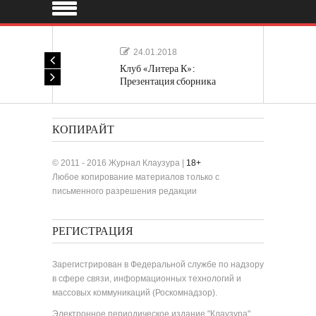
24.01.2018
Клуб «Литера К»:
Презентация сборника
«Лучшие одноактные пьесы»
КОПИРАЙТ
© 2011 - 2016 Журнал Клаузура |
18+
Любое копирование материалов только с
письменного разрешения редакции
РЕГИСТРАЦИЯ
Зарегистрирован в Федеральной службе по надзору
в сфере связи, информационных технологий и
массовых коммуникаций (Роскомнадзор).
Электронное периодическое издание "Клаузура".