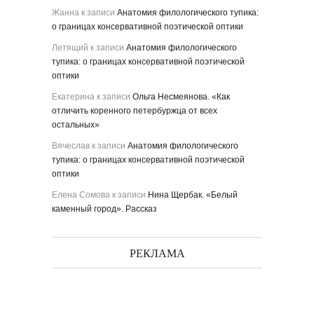
Жанна
к записи
Анатомия филологического тупика:
о границах консервативной поэтической оптики
Летящий
к записи
Анатомия филологического
тупика: о границах консервативной поэтической
оптики
Екатерина
к записи
Ольга Несмеянова. «Как
отличить коренного петербуржца от всех
остальных»
Вячеслав
к записи
Анатомия филологического
тупика: о границах консервативной поэтической
оптики
Елена Сомова
к записи
Нина Щербак. «Белый
каменный город». Рассказ
РЕКЛАМА