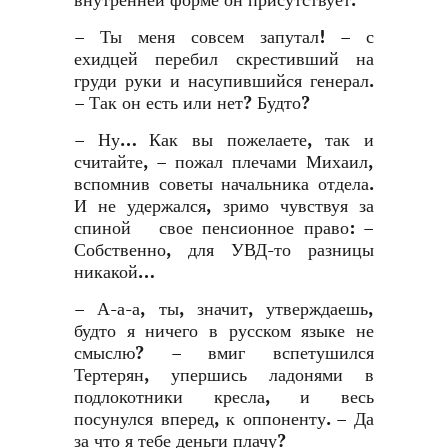
внутренней форме он присутствует.
– Ты меня совсем запутал! – с
ехидцей перебил скрестивший на
груди руки и насупившийся генерал.
– Так он есть или нет? Будто?
– Ну… Как вы пожелаете, так и
считайте, – пожал плечами Михаил,
вспомнив советы начальника отдела.
И не удержался, зримо чувствуя за
спиной свое пенсионное право: –
Собственно, для УВД-то разницы
никакой…
– А-а-а, ты, значит, утверждаешь,
будто я ничего в русском языке не
смыслю? – вмиг вспетушился
Тертерян, упершись ладонями в
подлокотники кресла, и весь
посунулся вперед, к оппоненту. – Да
за что я тебе деньги плачу?