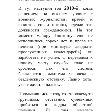
И тут наступил год 2010-й, когда
решением на высшем уровне с
военных журналистов, врачей и
юристов сняли погоны, сделав эти
должности гражданскими. На тот
момент майору Глоткину еще не
исполнилось сорока лет и права на
пенсию (при минимуме двадцати
прослуженных «календарей») он
заработать не успел. С переводом к
новому месту службы тоже не
срослось. Так что система
безжалостно выкинула человека в
безденежную отставку. Ладно хоть,
уже с жилплощадью…
Промыкавшись с год, то сторожем, то
грузчиком, отставник сумел-таки
пробиться в кадры областной
полиции. Да, там имелась