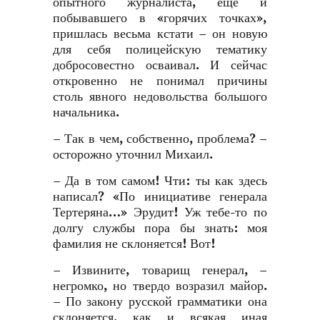
опытного журналиста, еще и
побывавшего в «горячих точках»,
пришлась весьма кстати – он новую
для себя полицейскую тематику
добросовестно осваивал. И сейчас
откровенно не понимал причины
столь явного недовольства большого
начальника.
– Так в чем, собственно, проблема? –
осторожно уточнил Михаил.
– Да в том самом! Чти: ты как здесь
написал? «По инициативе генерала
Тертеряна…» Эрудит! Уж тебе-то по
долгу службы пора бы знать: моя
фамилия не склоняется! Вот!
– Извините, товарищ генерал, –
негромко, но твердо возразил майор.
– По закону русской грамматики она
склоняется, как и всякая иная