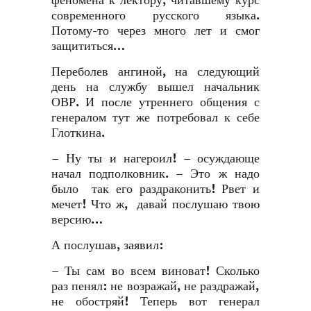
феномена к лектору, читавшему курс
современного русского языка.
Потому-то через много лет и смог
защититься…
Переболев ангиной, на следующий
день на службу вышел начальник
ОВР. И после утреннего общения с
генералом тут же потребовал к себе
Глоткина.
– Ну ты и нагероил! – осуждающе
начал подполковник. – Это ж надо
было так его раздраконить! Рвет и
мечет! Что ж, давай послушаю твою
версию…
А послушав, заявил:
– Ты сам во всем виноват! Сколько
раз пенял: не возражай, не раздражай,
не обостряй! Теперь вот генерал