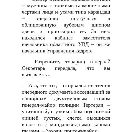
– мужчина с тонкими гармоничными
чертами лица и усами типа карандаш
– энергично постучался в
облицованную дубовым шпоном
дверь и приотворил её. За нею
находился кабинет заместителя
начальника областного УВД – он же
начальник Управления кадров.
– Разрешите, товарищ генерал?
Секретарь передала, что вы
вызываете…
– А-а, это ты, – оторвался от чтения
очередного документа восседавший за
обширным двухтумбовым столом
генерал-майор полиции Тертерян –
упитанный, с узким лбом под низкой
линией густых, слегка вьющихся
волос и с миндалевидными карими
глазами. – Заходи, присаживайся.