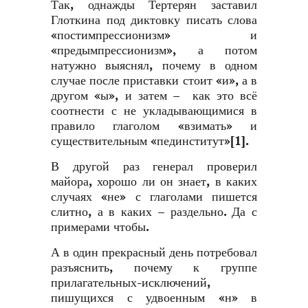
Так, однажды Тертерян заставил
Глоткина под диктовку писать слова
«постимпрессионизм» и
«предымпрессионизм», а потом
натужно выяснял, почему в одном
случае после приставки стоит «и», а в
другом «ы», и затем – как это всё
соотнести с не укладывающимися в
правило глаголом «взимать» и
существительным «пединститут»
[1]
.
В другой раз генерал проверил
майора, хорошо ли он знает, в каких
случаях «не» с глаголами пишется
слитно, а в каких – раздельно. Да с
примерами чтобы.
А в один прекрасный день потребовал
разъяснить, почему к группе
прилагательных-исключений,
пишущихся с удвоенным «н» в