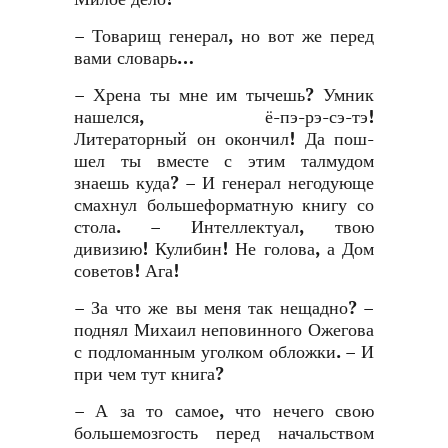
– Товарищ генерал, но вот же перед
вами словарь…
– Хрена ты мне им тычешь? Умник
нашелся, ё-пэ-рэ-сэ-тэ!
Литераторный он окончил! Да пош-
шел ты вместе с этим талмудом
знаешь куда? – И генерал негодующе
смахнул большеформатную книгу со
стола. – Интеллектуал, твою
дивизию! Кулибин! Не голова, а Дом
советов! Ага!
– За что же вы меня так нещадно? –
поднял Михаил неповинного Ожегова
с подломанным уголком обложки. – И
при чем тут книга?
– А за то самое, что нечего свою
большемозгость перед начальством