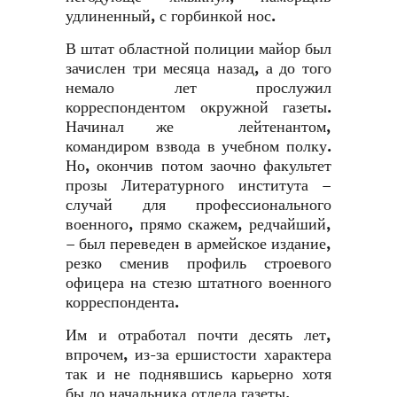
удлиненный, с горбинкой нос.
В штат областной полиции майор был
зачислен три месяца назад, а до того
немало лет прослужил
корреспондентом окружной газеты.
Начинал же лейтенантом,
командиром взвода в учебном полку.
Но, окончив потом заочно факультет
прозы Литературного института –
случай для профессионального
военного, прямо скажем, редчайший,
– был переведен в армейское издание,
резко сменив профиль строевого
офицера на стезю штатного военного
корреспондента.
Им и отработал почти десять лет,
впрочем, из-за ершистости характера
так и не поднявшись карьерно хотя
бы до начальника отдела газеты.