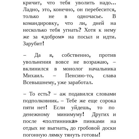
кричит, что тебя уволить надо…
Ладно, это, конечно, он перебесится,
только не в одночасье. В
командировку, что ли, дней на
несколько тебя угнать? Хотя к нему
же за «добром» на посыл и идти.
Зарубит!
– Да я, собственно, против
увольнения вовсе не возражаю, –
вклинился в монолог начальника
Михаил. – Пенсию-то, слава
Всевышнему, уже заработал.
– То есть? – аж подавился словами
подполковник. – Тебе же еще сорока
пяти нет! Если уйдешь, то по
денежному минимуму! Других и
после «полтинникa» пинками на
отдых не выгнать, до гробовой доски
погонную лямку тянуть готовы!