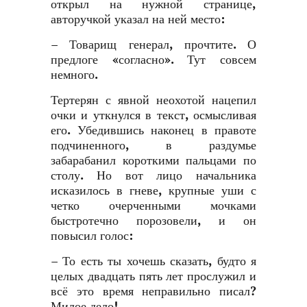
открыл на нужной странице,
авторучкой указал на ней место:
– Товарищ генерал, прочтите. О
предлоге «согласно». Тут совсем
немного.
Тертерян с явной неохотой нацепил
очки и уткнулся в текст, осмысливая
его. Убедившись наконец в правоте
подчиненного, в раздумье
забарабанил короткими пальцами по
столу. Но вот лицо начальника
исказилось в гневе, крупные уши с
четко очерченными мочками
быстротечно порозовели, и он
повысил голос:
– То есть ты хочешь сказать, будто я
целых двадцать пять лет прослужил и
всё это время неправильно писал?
Милое дело!