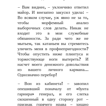
– Вам виднее, – уклончиво ответил
майор. И внезапно закусил удила: –
Во всяком случае, уж явно не за то,
чтобы морфемный анализ
выборочных слов делать. Никак не
входит это в мои служебные
обязанности. За ради чего же не
мытьем, так катаньем вы стремитесь
уличить меня в профнепригодности?
Чтобы опустить ниже плинтуса и
торжествующе ноги вытереть? И
насчет моего денежного довольствия
из вашего личного кармана…
Однозначно перебор!
– Вон из кабинета! – завопил
опешивший поначалу от «бунта
гарнира» генерал, и его слегка
скошенный в одну сторону рот –
признак горячего нрава – хищно