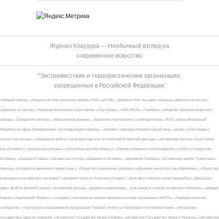
Журнал Клаузура — Необычный взгляд на
современное искусство
*Экстремистские и террористические организации,
запрещенные в Российской Федерации:
«Правый сектор», «Украинская повстанческая армия» (УПА), «ИГИЛ», «Джабхат Фатх аш-Шам» (бывшая «Джабхат ан-Нусра»,
«Джебхат ан-Нусра»), Национал-Большевистская партия, «Аль-Каида», «УНА-УНСО», «Талибан», «Меджлис крымско-татарского
народа», «Свидетели Иеговы», «Мизантропик Дивижн», «Братство» Корчинского, «Артподготовка», ЛГБТ, «Высший военный
Маджлисуль Шура Объединенных сил моджахедов Кавказа», «Конгресс народов Ичкерии и Дагестана», «База» («Аль-Каида»),
«Асбат аль-Ансар», «Священная война» («Аль-Джихад» или «Египетский исламский джихад»), «Исламская группа» («Аль-Гамаа
аль-Исламия»), «Братья-мусульмане» («Аль-Ихван аль-Муслимун»), «Партия исламского освобождения» («Хизб ут-Тахрир аль-
Ислами»), «Лашкар-И-Тайба», «Исламская группа» («Джамаат-и-Ислами»), «Движение Талибан», «Исламская партия Туркестана»
(бывшее «Исламское движение Узбекистана»), «Общество социальных реформ» («Джамият аль-Ислах аль-Иджтимаи»), «Общество
возрождения исламского наследия» («Джамият Ихья ат-Тураз аль-Ислами»), «Дом двух святых» («Аль-Харамейн»), «Джунд аш-
Шам» (Войско Великой Сирии), «Исламский джихад – Джамаат моджахедов», «Аль-Каида в странах исламского Магриба», «Имарат
Кавказ» («Кавказский Эмират»), «Синдикат «Автономная боевая террористическая организация (АБТО)», «Террористическое
сообщество - структурное подразделение организации "Правый сектор" на территории Республики Крым», «Исламское
государство» (другие названия: «Исламское Государство Ирака и Сирии», «Исламское Государство Ирака и Леванта», «Исламское