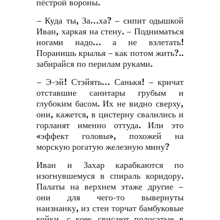
пёстрой вороны.
– Куда ты, За…ха? – сипит одышкой
Иван, харкая на стену. – Подниматься
ногами надо… а не взлетать!
Поранишь крылья – как потом жить?..
забирайся по перилам руками.
– Э-эй! Стэйять… Санькя! – кричат
отставшие санитары грубым и
глубоким басом. Их не видно сверху,
они, кажется, в цистерну свалились и
горланят именно оттуда. Или это
«эффект головы», похожей на
морскую рогатую железную мину?
Иван и Захар карабкаются по
изогнувшемуся в спираль коридору.
Палаты на верхнем этаже другие –
они для чего-то вывернуты
наизнанку, из стен торчат бамбуковые
койки, с коек свисают полосатые в