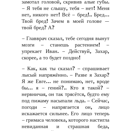
замотал головой, скривив алые губы.
– Я тебя не слышу, тебя – нет! Меня
нет, никого нет! Всё – бред!.. Бред…
Твой бред! Зачем в моей голове —
твой бред? А?
– Главврач сказал, тебе сегодня вынут
мозги – станешь растением! –
упрекает Иван. – Действуй, Захар,
скорее, а то будет поздно!
– Как, как ты сказал? – спрашивает
лысый напряжённо. – Разве я Захар?
Я же Евге… не понимаю, нет, вроде
бы… я – гений?.. Кто я такой? –
нервничая, он так трясётся, будто ему
под пижаму насыпали льда. – Сейчас,
погоди – напрягается он, лицо
искажается сильнее. Его лицо теперь
– гримаса человека, которого настигла
невиданная и страшная беда,