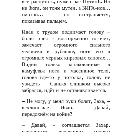
всё распутать, нужен рас-Путин!.. Но
не Зюга, он тоже мутен, а ЗИГА-нов…
смотри… – он отстраняется,
показывая пальцем.
Иван с трудом поднимает голову –
болит шея – восторженно гогочет,
замечает огромного сильного
человека в рубашке, ноги его в
огромных черных кирзовых сапогах…
Видны только запакованные в
камуфляж ноги и массивное тело,
голова где-то у потолка, голову не
увидеть – Санькя слишком высоко
забрался, идёт и не останавливается.
– Не могу, у меня руки болят, Заха, –
всхлипывает Иван. – Давай,
передохнём на койке?
– Давай, – соглашается Захар,
усиленным верчением головы