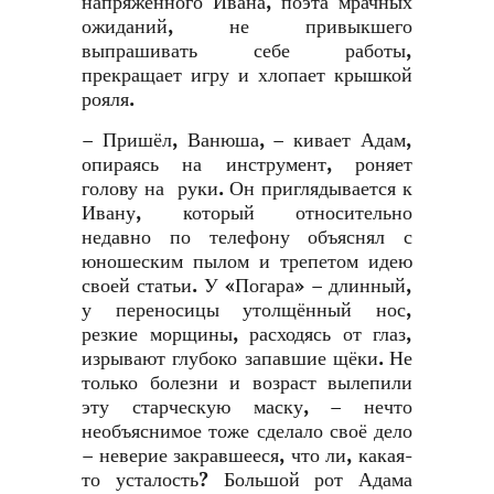
напряжённого Ивана, поэта мрачных
ожиданий, не привыкшего
выпрашивать себе работы,
прекращает игру и хлопает крышкой
рояля.
– Пришёл, Ванюша, – кивает Адам,
опираясь на инструмент, роняет
голову на руки. Он приглядывается к
Ивану, который относительно
недавно по телефону объяснял с
юношеским пылом и трепетом идею
своей статьи. У «Погара» – длинный,
у переносицы утолщённый нос,
резкие морщины, расходясь от глаз,
изрывают глубоко запавшие щёки. Не
только болезни и возраст вылепили
эту старческую маску, – нечто
необъяснимое тоже сделало своё дело
– неверие закравшееся, что ли, какая-
то усталость? Большой рот Адама