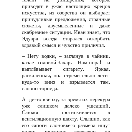
приводят в ужас настоящих жрецов
искусства, из озорства он выбирает
причудливые предложения, странные
сюжеты, двусмысленные и даже
скабрезные ситуации. Иван знает, что
Эдуард всегда старался оскорбить
здравый смысл и чувство приличия.
– Нету водки, – заглянув в чайник,
качает головой Захар. – Нам пора! – и
выплёвывает сигарету. Яркая,
раскалённая, она стремительно летит
куда-то вниз и взрывается там,
словно торпеда.
А где-то вверху, за время их перекура
уже слишком далеко ушедший,
Санькя протискивается в
вентиляционную шахту. Слышно, как
его сапоги слоновьего размера ищут
опору, противно скрежеща по