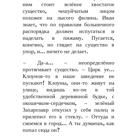
ним стоит зелёное хвостатое
существо, чешуйчатым лицом
похожее на лысого филина. Иван
знает, что по правилам больничного
распорядка должен испугаться и
наделать в пижаму. Пугается,
конечно, но глядит на существо в
упор, и… ничего не делает.
– Да-а… – неопределённо
протягивает существо. – Цирк уе…
Клоунов-то в наше заведение не
пускают! Клоуны, они-то живут на
улице, видишь во-он в той
удобственной деревянной будке, с
окошечком-сердечком, – зелёный
Захарозавр откусил у себя палец и
прилепил его к стеклу. – Оттуда и
смоемся в город… А ты думаешь, как
попал сюда он?