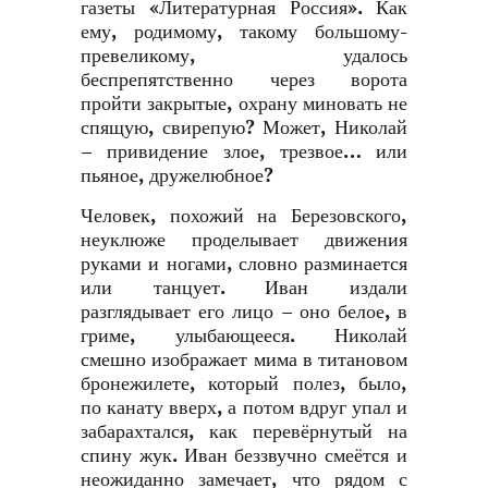
газеты «Литературная Россия». Как
ему, родимому, такому большому-
превеликому, удалось
беспрепятственно через ворота
пройти закрытые, охрану миновать не
спящую, свирепую? Может, Николай
– привидение злое, трезвое… или
пьяное, дружелюбное?
Человек, похожий на Березовского,
неуклюже проделывает движения
руками и ногами, словно разминается
или танцует. Иван издали
разглядывает его лицо – оно белое, в
гриме, улыбающееся. Николай
смешно изображает мима в титановом
бронежилете, который полез, было,
по канату вверх, а потом вдруг упал и
забарахтался, как перевёрнутый на
спину жук. Иван беззвучно смеётся и
неожиданно замечает, что рядом с