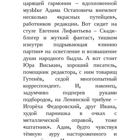
царящей гармонии – вдохновенной
музЫке Адама Остаповича внемлют
несколько «красных путейцев»,
работников редакции. Вот сидит на
стуле Евгения Лифантьева – Скади-
блогер и жуткий фантаст, тишком
изнутри подрывающая «линию
партии» на осветление и возвышение
души народного быдла. А вот стоит
Юра Виськин, хороший писатель,
помощник редактора, с ним товарищ
Гутенёв, седой многоопытный
корреспондент. И, наконец,
задумчиво подперев руками
подбородок, на Ленинской трибуне –
Игорёха Федоровский, друг Ивана,
худой парнишка в очках с
металлической оправой, тоже
«штатник». Адам, будто чувствуя
тёмную ауру настороженного и