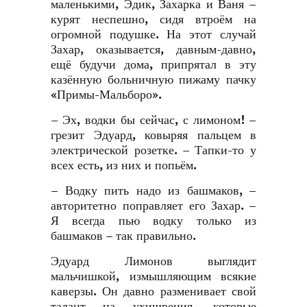
маленькими, Эдик, Захарка и Ваня –
курят неспешно, сидя втроём на
огромной подушке. На этот случай
Захар, оказывается, давным-давно,
ещё будучи дома, припрятал в эту
казённую больничную пижаму пачку
«Примы-Мальборо».
– Эх, водки бы сейчас, с лимоном! –
грезит Эдуард, ковыряя пальцем в
электрической розетке. – Тапки-то у
всех есть, из них и попьём.
– Водку пить надо из башмаков, –
авторитетно поправляет его Захар. –
Я всегда пью водку только из
башмаков – так правильно.
Эдуард Лимонов выглядит
мальчишкой, измышляющим всякие
каверзы. Он давно разменивает свой
талант на ухищрения, которые