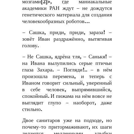
мозгами
[2]
», где маниакальные
академики РАН ждут – не дождутся
генетического материала для создания
человекообразных роботов…
– Сашка, приди, приди, зараза! –
зовёт Иван раздражённо, вытягивая
голову.
– Не Сашка, ядрёна тля, – Санькя! –
на Ивана вылупились серые птичьи
глаза Захара. – Погляди!.. – в нём
произошла перемена, и теперь с
Иваном говорит сильный, уверенный
в себе человек, выпрямившийся,
спокойный. И пижама на нём вовсе не
выглядит глупо – наоборот, даже
стильно.
Двое санитаров уже на подходе, но
почему-то притормаживают, их шаги
делаются медленными, улыбки