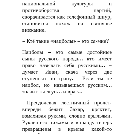
национальной культуры и
противоборства партий,
сворачивается как телефонный шнур,
становится похож на свинячье
визжание.
– Ктё такие «нацболы» – это ся-мие?
Нацболы – это самые достойные
сыны русского народа… кто имеет
право называть себя русскими… –
думает Иван, скача через две
ступеньки по трапу. – Если ты не
нацбол, но называешься русским…
значит ты лгун… и враг…
Преодолевая лестничный пролёт,
впереди бежит Захар, кряхтит,
взмахивая руками, словно крыльями.
Рукава его пижамы и вправду теперь
превращены в крылья какой-то