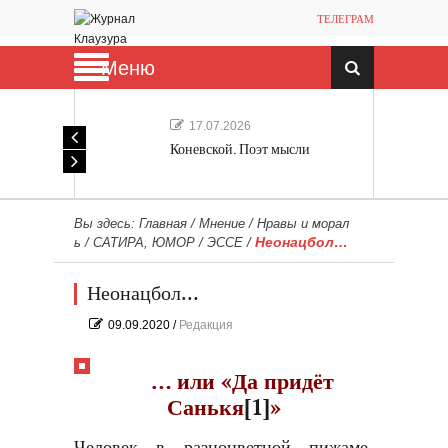
ТЕЛЕГРАМ
Меню
17.07.2026
Коневской. Поэт мысли
Вы здесь:
Главная
/
Мнение
/
Нравы и морал
Неонацбол…
ь
/
САТИРА, ЮМОР
/
ЭССЕ
/
Неонацбол…
09.09.2020
/
Редакция
… или «Да придёт
Санькя
[1]
»
Человек в разноцветной пижаме,