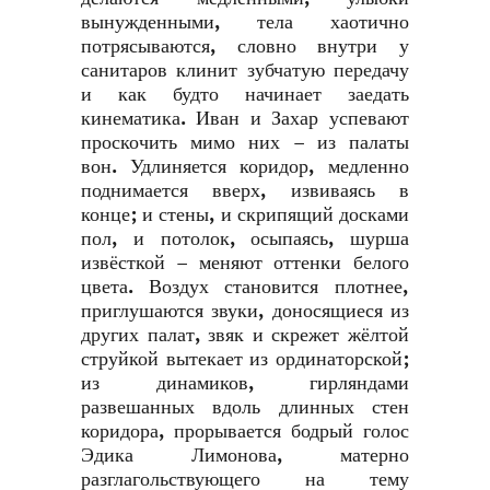
вынужденными, тела хаотично
потрясываются, словно внутри у
санитаров клинит зубчатую передачу
и как будто начинает заедать
кинематика. Иван и Захар успевают
проскочить мимо них – из палаты
вон. Удлиняется коридор, медленно
поднимается вверх, извиваясь в
конце; и стены, и скрипящий досками
пол, и потолок, осыпаясь, шурша
извёсткой – меняют оттенки белого
цвета. Воздух становится плотнее,
приглушаются звуки, доносящиеся из
других палат, звяк и скрежет жёлтой
струйкой вытекает из ординаторской;
из динамиков, гирляндами
развешанных вдоль длинных стен
коридора, прорывается бодрый голос
Эдика Лимонова, матерно
разглагольствующего на тему