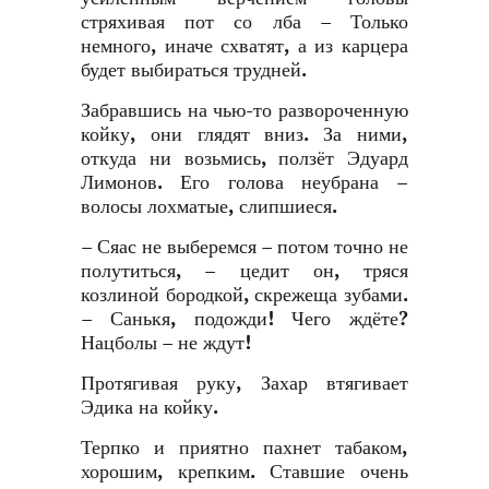
стряхивая пот со лба – Только
немного, иначе схватят, а из карцера
будет выбираться трудней.
Забравшись на чью-то развороченную
койку, они глядят вниз. За ними,
откуда ни возьмись, ползёт Эдуард
Лимонов. Его голова неубрана –
волосы лохматые, слипшиеся.
– Сяас не выберемся – потом точно не
полутиться, – цедит он, тряся
козлиной бородкой, скрежеща зубами.
– Санькя, подожди! Чего ждёте?
Нацболы – не ждут!
Протягивая руку, Захар втягивает
Эдика на койку.
Терпко и приятно пахнет табаком,
хорошим, крепким. Ставшие очень