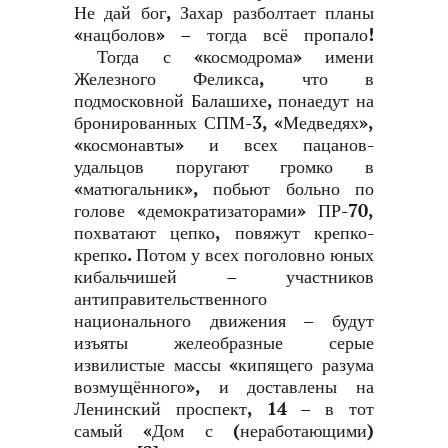
Не дай бог, Захар разболтает планы
«нацболов» – тогда всё пропало!
Тогда с «космодрома» имени
Железного Феликса, что в
подмосковной Балашихе, понаедут на
бронированных СПМ-3, «Медведях»,
«космонавты» и всех пацанов-
удальцов поругают громко в
«матюгальник», побьют больно по
голове «демократизаторами» ПР-70,
похватают цепко, повяжут крепко-
крепко. Потом у всех поголовно юных
кибальчишей – участников
антиправительственного
национального движения – будут
изъяты желеобразные серые
извилистые массы «кипящего разума
возмущённого», и доставлены на
Ленинский проспект, 14 – в тот
самый «Дом с (неработающими)