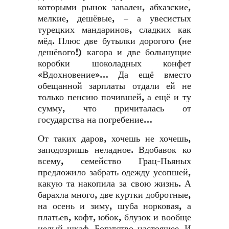
которыми рынок завален, абхазские,
мелкие, дешёвые, – а увесистых
турецких мандаринов, сладких как
мёд. Плюс две бутылки дорогого (не
дешёвого!) кагора и две большущие
коробки шоколадных конфет
«Вдохновение»… Да ещё вместо
обещанной зарплаты отдали ей не
только пенсию почившей, а ещё и ту
сумму, что причиталась от
государства на погребение…
От таких даров, хочешь не хочешь,
заподозришь неладное. Вдобавок ко
всему, семейство Грац-Пьяных
предложило забрать одежду усопшей,
какую та накопила за свою жизнь. А
барахла много, две куртки добротные,
на осень и зиму, шуба норковая, а
платьев, кофт, юбок, блузок и вообще
целый шкаф. Богатство настоящее. И