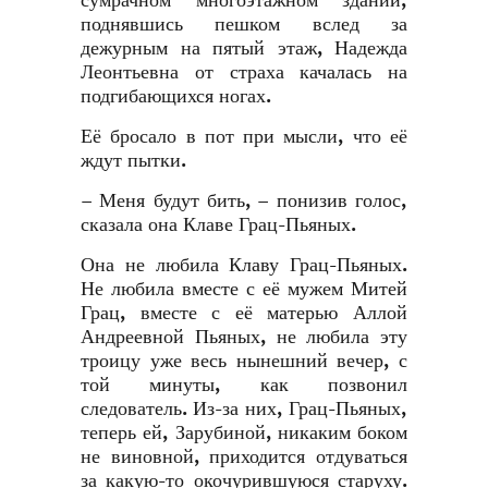
сумрачном многоэтажном здании,
поднявшись пешком вслед за
дежурным на пятый этаж, Надежда
Леонтьевна от страха качалась на
подгибающихся ногах.
Её бросало в пот при мысли, что её
ждут пытки.
– Меня будут бить, – понизив голос,
сказала она Клаве Грац-Пьяных.
Она не любила Клаву Грац-Пьяных.
Не любила вместе с её мужем Митей
Грац, вместе с её матерью Аллой
Андреевной Пьяных, не любила эту
троицу уже весь нынешний вечер, с
той минуты, как позвонил
следователь. Из-за них, Грац-Пьяных,
теперь ей, Зарубиной, никаким боком
не виновной, приходится отдуваться
за какую-то окочурившуюся старуху.