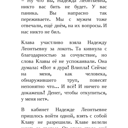
– Ну что вы, Надежда Леонтьевна,
никто вас бить не будет. У вас
паника. Вы напрасно так
переживаете. Мы с мужем тоже
отвечали, ещё днём, на их вопросы. И
нас никто не бил.
Клава участливо взяла Надежду
Леонтьевну за локоть. Та кивнула с
благодарностью за сочувствие, но
слова Клавы её не успокаивали. Она
думала: «Вот я дура! Влипла! Сейчас
на меня, как человека,
обнаружившего труп, повесят
непонятно что… И всё! И ничего не
докажешь! Денег, чтобы откупиться,
у меня нет».
В кабинет Надежде Леонтьевне
пришлось войти одной, взять с собой
Клаву не разрешили. Клаве велели