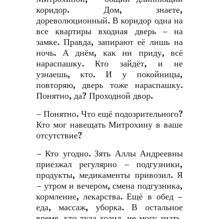
коридор. Дом, знаете,
дореволюционный. В коридор одна на
все квартиры входная дверь – на
замке. Правда, запирают её лишь на
ночь. А днём, как ни приду, всё
нараспашку. Кто зайдёт, и не
узнаешь, кто. И у покойницы,
повторяю, дверь тоже нараспашку.
Понятно, да? Проходной двор.
– Понятно. Что ещё подозрительного?
Кто мог навещать Митрохину в ваше
отсутствие?
– Кто угодно. Зять Аллы Андреевны
приезжал регулярно – подгузники,
продукты, медикаменты привозил. Я
– утром и вечером, смена подгузника,
кормление, лекарства. Ещё в обед –
еда, массаж, уборка. В остальное
время, кто туда ходил, не могу знать.