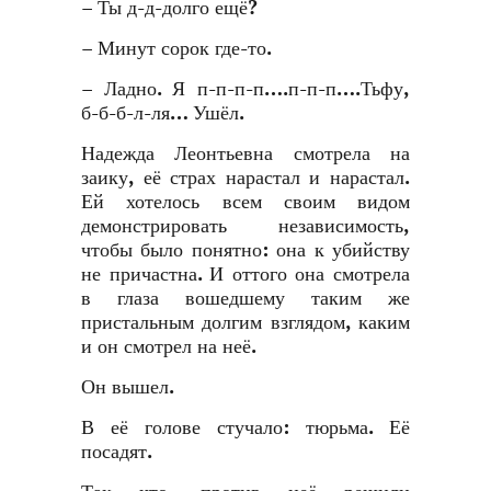
– Ты д-д-долго ещё?
– Минут сорок где-то.
– Ладно. Я п-п-п-п….п-п-п….Тьфу,
б-б-б-л-ля… Ушёл.
Надежда Леонтьевна смотрела на
заику, её страх нарастал и нарастал.
Ей хотелось всем своим видом
демонстрировать независимость,
чтобы было понятно: она к убийству
не причастна. И оттого она смотрела
в глаза вошедшему таким же
пристальным долгим взглядом, каким
и он смотрел на неё.
Он вышел.
В её голове стучало: тюрьма. Её
посадят.