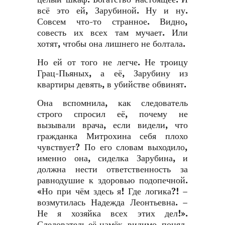
всё это ей, Зарубиной. Ну и ну.
Совсем что-то странное. Видно,
совесть их всех там мучает. Или
хотят, чтобы она лишнего не болтала.
Но ей от того не легче. Не троицу
Грац-Пьяных, а её, Зарубину из
квартиры девять, в убийстве обвинят.
Она вспомнила, как следователь
строго спросил её, почему не
вызывали врача, если видели, что
гражданка Митрохина себя плохо
чувствует? По его словам выходило,
именно она, сиделка Зарубина, и
должна нести ответственность за
равнодушие к здоровью подопечной.
«Но при чём здесь я! Где логика?! –
возмутилась Надежда Леонтьевна. –
Не я хозяйка всех этих дел!».
Следователь её намёк, видимо, понял,