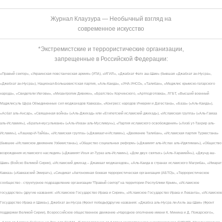
Журнал Клаузура — Необычный взгляд на
современное искусство
*Экстремистские и террористические организации,
запрещенные в Российской Федерации:
«Правый сектор», «Украинская повстанческая армия» (УПА), «ИГИЛ», «Джабхат Фатх аш-Шам» (бывшая «Джабхат ан-Нусра»,
«Джебхат ан-Нусра»), Национал-Большевистская партия, «Аль-Каида», «УНА-УНСО», «Талибан», «Меджлис крымско-татарского
народа», «Свидетели Иеговы», «Мизантропик Дивижн», «Братство» Корчинского, «Артподготовка», ЛГБТ, «Высший военный
Маджлисуль Шура Объединенных сил моджахедов Кавказа», «Конгресс народов Ичкерии и Дагестана», «База» («Аль-Каида»),
«Асбат аль-Ансар», «Священная война» («Аль-Джихад» или «Египетский исламский джихад»), «Исламская группа» («Аль-Гамаа
аль-Исламия»), «Братья-мусульмане» («Аль-Ихван аль-Муслимун»), «Партия исламского освобождения» («Хизб ут-Тахрир аль-
Ислами»), «Лашкар-И-Тайба», «Исламская группа» («Джамаат-и-Ислами»), «Движение Талибан», «Исламская партия Туркестана»
(бывшее «Исламское движение Узбекистана»), «Общество социальных реформ» («Джамият аль-Ислах аль-Иджтимаи»), «Общество
возрождения исламского наследия» («Джамият Ихья ат-Тураз аль-Ислами»), «Дом двух святых» («Аль-Харамейн»), «Джунд аш-
Шам» (Войско Великой Сирии), «Исламский джихад – Джамаат моджахедов», «Аль-Каида в странах исламского Магриба», «Имарат
Кавказ» («Кавказский Эмират»), «Синдикат «Автономная боевая террористическая организация (АБТО)», «Террористическое
сообщество - структурное подразделение организации "Правый сектор" на территории Республики Крым», «Исламское
государство» (другие названия: «Исламское Государство Ирака и Сирии», «Исламское Государство Ирака и Леванта», «Исламское
Государство Ирака и Шама»), Джебхат ан-Нусра (Фронт победы)(другие названия: «Джабха аль-Нусра ли-Ахль аш-Шам» (Фронт
поддержки Великой Сирии), Всероссийское общественное движение «Народное ополчение имени К. Минина и Д. Пожарского»,