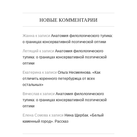
НОВЫЕ КОММЕНТАРИИ
Жанна
к записи
Анатомия филологического тупика:
о границах консервативной поэтической оптики
Летящий
к записи
Анатомия филологического
тупика: о границах консервативной поэтической
оптики
Екатерина
к записи
Ольга Несмеянова. «Как
отличить коренного петербуржца от всех
остальных»
Вячеслав
к записи
Анатомия филологического
тупика: о границах консервативной поэтической
оптики
Елена Сомова
к записи
Нина Щербак. «Белый
каменный город». Рассказ