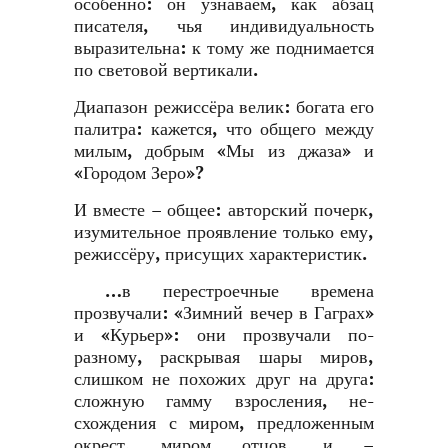
особенно: он узнаваем, как абзац
писателя, чья индивидуальность
выразительна: к тому же поднимается
по световой вертикали.
Диапазон режиссёра велик: богата его
палитра: кажется, что общего между
милым, добрым «Мы из джаза» и
«Городом Зеро»?
И вместе – общее: авторский почерк,
изумительное проявление только ему,
режиссёру, присущих характеристик.
…в перестроечные времена
прозвучали: «Зимний вечер в Гаграх»
и «Курьер»: они прозвучали по-
разному, раскрывая шары миров,
слишком не похожих друг на друга:
сложную гамму взросления, не-
схождения с миром, предложенным
окрест, миром отцов, и –