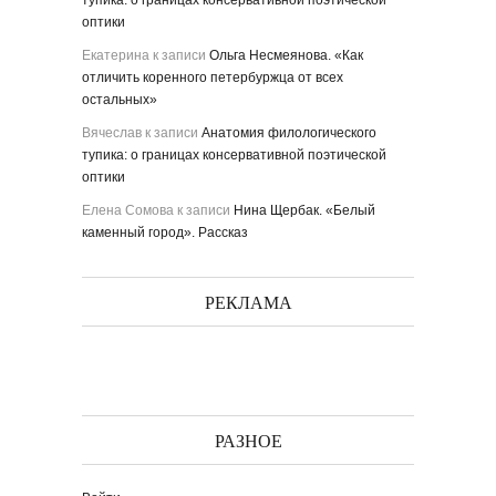
тупика: о границах консервативной поэтической
оптики
Екатерина
к записи
Ольга Несмеянова. «Как
отличить коренного петербуржца от всех
остальных»
Вячеслав
к записи
Анатомия филологического
тупика: о границах консервативной поэтической
оптики
Елена Сомова
к записи
Нина Щербак. «Белый
каменный город». Рассказ
РЕКЛАМА
РАЗНОЕ