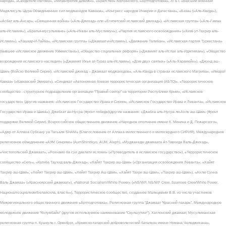
народа», «Свидетели Иеговы», «Мизантропик Дивижн», «Братство» Корчинского, «Артподготовка», ЛГБТ, «Высший военный
Маджлисуль Шура Объединенных сил моджахедов Кавказа», «Конгресс народов Ичкерии и Дагестана», «База» («Аль-Каида»),
«Асбат аль-Ансар», «Священная война» («Аль-Джихад» или «Египетский исламский джихад»), «Исламская группа» («Аль-Гамаа
аль-Исламия»), «Братья-мусульмане» («Аль-Ихван аль-Муслимун»), «Партия исламского освобождения» («Хизб ут-Тахрир аль-
Ислами»), «Лашкар-И-Тайба», «Исламская группа» («Джамаат-и-Ислами»), «Движение Талибан», «Исламская партия Туркестана»
(бывшее «Исламское движение Узбекистана»), «Общество социальных реформ» («Джамият аль-Ислах аль-Иджтимаи»), «Общество
возрождения исламского наследия» («Джамият Ихья ат-Тураз аль-Ислами»), «Дом двух святых» («Аль-Харамейн»), «Джунд аш-
Шам» (Войско Великой Сирии), «Исламский джихад – Джамаат моджахедов», «Аль-Каида в странах исламского Магриба», «Имарат
Кавказ» («Кавказский Эмират»), «Синдикат «Автономная боевая террористическая организация (АБТО)», «Террористическое
сообщество - структурное подразделение организации "Правый сектор" на территории Республики Крым», «Исламское
государство» (другие названия: «Исламское Государство Ирака и Сирии», «Исламское Государство Ирака и Леванта», «Исламское
Государство Ирака и Шама»), Джебхат ан-Нусра (Фронт победы)(другие названия: «Джабха аль-Нусра ли-Ахль аш-Шам» (Фронт
поддержки Великой Сирии), Всероссийское общественное движение «Народное ополчение имени К. Минина и Д. Пожарского»,
«Аджр от Аллаха Субхану уа Тагьаля SHAM» (Благословение от Аллаха милоственного и милосердного СИРИЯ), Международное
религиозное объединение «АУМ Синрике» (AumShinrikyo, AUM, Aleph), «Муджахеды джамаата Ат-Тавхида Валь-Джихад»,
«Чистопольский Джамаат», «Рохнамо ба суи давлати исломи» («Путеводитель в исламское государство»), «Террористическое
сообщество «Сеть», «Катиба Таухид валь-Джихад», «Хайят Тахрир аш-Шам» («Организация освобождения Леванта», «Хайят
Тахрир аш-Шам», «Хейят Тахрир аш-Шам», «Хейят Тахрир Аш-Шам», «Хайят Тахри аш-Шам», «Тахрир аш-Шам»), «Ахлю Сунна
Валь Джамаа» («Красноярский джамаат»), «National Socialism/White Power» («NS/WP, NS/WP Crew, Sparrows Crew/White Power,
Национал-социализм/Белаясила, власть»), Террористическое сообщество, созданное Мальцевым В.В. из числа участников
Межрегионального общественного движения «Артподготовка», Религиозная группа “Джамаат “Красный пахарь”, Международное
молодежное движение "Колумбайн" (другое используемое наименование "Скулшутинг"), Хатлонский джамаат, Мусульманская
религиозная группа п. Кушкуль г. Оренбург, «Крымско-татарский добровольческий батальон имени Номана Челеджихана»,