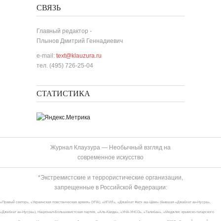
СВЯЗЬ
Главный редактор -
Плынов Дмитрий Геннадиевич
e-mail:
text@klauzura.ru
тел. (495) 726-25-04
СТАТИСТИКА
Журнал Клаузура — Необычный взгляд на
современное искусство
*Экстремистские и террористические организации,
запрещенные в Российской Федерации:
«Правый сектор», «Украинская повстанческая армия» (УПА), «ИГИЛ», «Джабхат Фатх аш-Шам» (бывшая «Джабхат ан-Нусра»,
«Джебхат ан-Нусра»), Национал-Большевистская партия, «Аль-Каида», «УНА-УНСО», «Талибан», «Меджлис крымско-татарского