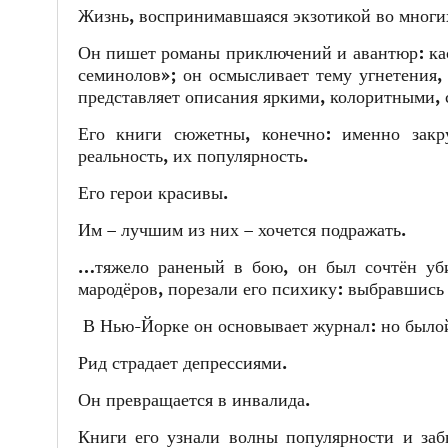
Жизнь, воспринимавшаяся экзотикой во многих
Он пишет романы приключений и авантюр: кас
семинолов»; он осмысливает тему угнетения,
представляет описания яркими, колоритными,
Его книги сюжетны, конечно: именно закр
реальность, их популярность.
Его герои красивы.
Им – лучшим из них – хочется подражать.
…тяжело раненый в бою, он был сочтён уби
мародёров, порезали его психику: выбравшись 
В Нью-Йорке он основывает журнал: но былой 
Рид страдает депрессиями.
Он превращается в инвалида.
Книги его узнали волны популярности и забв