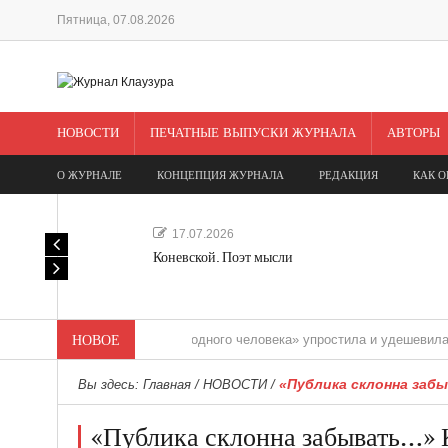
Пятница, 07.08.2026
НОВОСТИ
ПЕЧАТНЫЕ ВЫПУСКИ ЖУРНАЛА
АВТОРЫ
О ЖУРНАЛЕ
КОНЦЕПЦИЯ ЖУРНАЛА
РЕДАКЦИЯ
КАК О
17.07.2026
Коневской. Поэт мысли
«Редакция одного человека» упростила и удешевила медиасо
НОВОЕ
«Публика склонна заб
Вы здесь:
Главная
/
НОВОСТИ
/
«Публика склонна забывать…» 