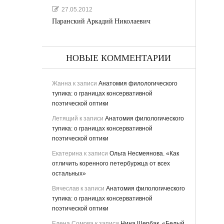
27.05.2012
Паранский Аркадий Николаевич
НОВЫЕ КОММЕНТАРИИ
Жанна
к записи
Анатомия филологического
тупика: о границах консервативной
поэтической оптики
Летящий
к записи
Анатомия филологического
тупика: о границах консервативной
поэтической оптики
Екатерина
к записи
Ольга Несмеянова. «Как
отличить коренного петербуржца от всех
остальных»
Вячеслав
к записи
Анатомия филологического
тупика: о границах консервативной
поэтической оптики
Елена Сомова
к записи
Нина Щербак. «Белый