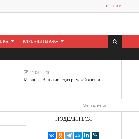
ТЕЛЕГРАМ
ВКА
КЛУБ «ЛИТЕРА-К»
11.06.2026
Марциал. Энциклопедия римской жизни
Мечта, не отдавайся! «Шведская исто
ПОДЕЛИТЬСЯ