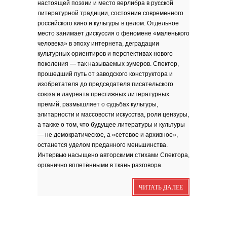
настоящей поэзии и место верлибра в русской
Я видела бога
забившимся в угол...
литературной традиции, состояние современного
Исповедь 6. ''ПОЭТ''
российского кино и культуры в целом. Отдельное
место занимает дискуссия о феномене «маленького
Исповедь 5. ''ГРИНЧ''
человека» в эпоху интернета, деградации
Исповедь 4. ''ПАРФЮМЕР''
культурных ориентиров и перспективах нового
Исповедь 3.
поколения — так называемых зумеров. Спектор,
прошедший путь от заводского конструктора и
Исповедь 2.
изобретателя до председателя писательского
союза и лауреата престижных литературных
ОСЕННЕЕ СОЛО
премий, размышляет о судьбах культуры,
Лирическая инструментальная
композиция. Автор...
элитарности и массовости искусства, роли цензуры,
а также о том, что будущее литературы и культуры
Посвящение творчеству
поэта Ашота...
— не демократическое, а «сетевое и архивное»,
Дорогие друзья! В 2018 году
исполняется 95 лет...
останется уделом преданного меньшинства.
Интервью насыщено авторскими стихами Спектора,
органично вплетёнными в ткань разговора.
ЧИТАТЬ ДАЛЕЕ
Марина Цветаева. Лицом
повёрнутая к Богу
Светлана Коппел-Ковтун. Эссе из
книги ''Я думаю...