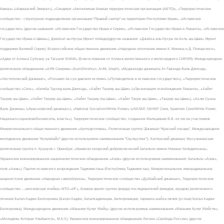
Кавказ» («Кавказский Эмират»), «Синдикат «Автономная боевая террористическая организация (АБТО)», «Террористическое
сообщество - структурное подразделение организации "Правый сектор" на территории Республики Крым», «Исламское
государство» (другие названия: «Исламское Государство Ирака и Сирии», «Исламское Государство Ирака и Леванта», «Исламское
Государство Ирака и Шама»), Джебхат ан-Нусра (Фронт победы)(другие названия: «Джабха аль-Нусра ли-Ахль аш-Шам» (Фронт
поддержки Великой Сирии), Всероссийское общественное движение «Народное ополчение имени К. Минина и Д. Пожарского»,
«Аджр от Аллаха Субхану уа Тагьаля SHAM» (Благословение от Аллаха милоственного и милосердного СИРИЯ), Международное
религиозное объединение «АУМ Синрике» (AumShinrikyo, AUM, Aleph), «Муджахеды джамаата Ат-Тавхида Валь-Джихад»,
«Чистопольский Джамаат», «Рохнамо ба суи давлати исломи» («Путеводитель в исламское государство»), «Террористическое
сообщество «Сеть», «Катиба Таухид валь-Джихад», «Хайят Тахрир аш-Шам» («Организация освобождения Леванта», «Хайят
Тахрир аш-Шам», «Хейят Тахрир аш-Шам», «Хейят Тахрир Аш-Шам», «Хайят Тахри аш-Шам», «Тахрир аш-Шам»), «Ахлю Сунна
Валь Джамаа» («Красноярский джамаат»), «National Socialism/White Power» («NS/WP, NS/WP Crew, Sparrows Crew/White Power,
Национал-социализм/Белаясила, власть»), Террористическое сообщество, созданное Мальцевым В.В. из числа участников
Межрегионального общественного движения «Артподготовка», Религиозная группа “Джамаат “Красный пахарь”, Международное
молодежное движение "Колумбайн" (другое используемое наименование "Скулшутинг"), Хатлонский джамаат, Мусульманская
религиозная группа п. Кушкуль г. Оренбург, «Крымско-татарский добровольческий батальон имени Номана Челеджихана»,
Украинское военизированное националистическое объединение «Азов» (другие используемые наименования: батальон «Азов»,
полк «Азов»), Партия исламского возрождения Таджикистана (Республика Таджикистан), Межрегиональное леворадикальное
анархистское движение «Народная самооборона», Террористическое сообщество «Дуббайский джамаат», Террористическое
сообщество – «московская ячейка» МТО «ИГ», Боевое крыло группы (вирда) последователей (мюидов, мурдов) религиозного
течения Батал-Хаджи Белхороева (Батал-Хаджи, баталхаджинцев, белхороевцев, тариката шейха овлия (устаза) Батал-Хаджи
Белхороева), Международное движение «Маньяки Культ Убийц» (другие используемые наименования «Маньяки Культ Убийств»,
«Молодёжь Которая Улыбается», М.К.У.), Украинское военизированное объединение Легион «Свобода России» (другое