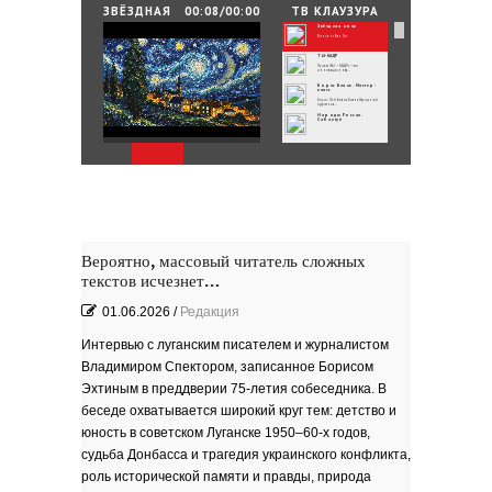
25.06.2026
/
By
Редакция
ЗВЁЗДНАЯ
00:08/00:00
ТВ КЛАУЗУРА
НОЧЬ
Звёздная ночь
Зелёные мемориалы памяти и славы
Винсент Ван Гог
ТЫ-КАДР
Проект «ТЫ – КАДР» — это
инновационная...
Борис Бланк. Мастер-
класс
Борис Лейбович Бланк Народный
художник...
Народы России.
Сабантуй
Народы России
объединились в самом...
Хоровод под названием «Давай дружить»
объединил...
Юные россияне
превратились в
филологов
В День славянской письменности и
культуры совсем...
День славянской
письменности и культуры
24 мая славянский мир отмечает
большой праздник —...
Музеи Московского
Кремля
Вероятно, массовый читатель сложных
РИНА ЗЕЛЕНАЯ
текстов исчезнет…
Документальный фильм ''РИНА
ЗЕЛЕНАЯ - ИМЯ...
ВРУБЕЛЬ
Советский и российский искусствовед,
01.06.2026
/
Редакция
литератор,...
Анатолий Софронов
''Ростову''
К 95-летию Ростовской писательской
Интервью с луганским писателем и журналистом
организации....
''ЭТЮДЫ О ГОГОЛЕ''. Док.
фильм
Владимиром Спектором, записанное Борисом
В основе фильма - работа русского
писателя Василия...
Пища богов - стихи
Эхтиным в преддверии 75-летия собеседника. В
беседе охватывается широкий круг тем: детство и
Омский писатель на
Первом городском
канале
юность в советском Луганске 1950–60-х годов,
Зола
судьба Донбасса и трагедия украинского конфликта,
Золото моё — на руках
роль исторической памяти и правды, природа
зола. Песня