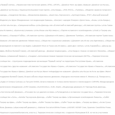
«Правый сектор», «Украинская повстанческая армия» (УПА), «ИГИЛ», «Джабхат Фатх аш-Шам» (бывшая «Джабхат ан-Нусра»,
«Джебхат ан-Нусра»), Национал-Большевистская партия, «Аль-Каида», «УНА-УНСО», «Талибан», «Меджлис крымско-татарского
народа», «Свидетели Иеговы», «Мизантропик Дивижн», «Братство» Корчинского, «Артподготовка», ЛГБТ, «Высший военный
Маджлисуль Шура Объединенных сил моджахедов Кавказа», «Конгресс народов Ичкерии и Дагестана», «База» («Аль-Каида»),
«Асбат аль-Ансар», «Священная война» («Аль-Джихад» или «Египетский исламский джихад»), «Исламская группа» («Аль-Гамаа
аль-Исламия»), «Братья-мусульмане» («Аль-Ихван аль-Муслимун»), «Партия исламского освобождения» («Хизб ут-Тахрир аль-
Ислами»), «Лашкар-И-Тайба», «Исламская группа» («Джамаат-и-Ислами»), «Движение Талибан», «Исламская партия Туркестана»
(бывшее «Исламское движение Узбекистана»), «Общество социальных реформ» («Джамият аль-Ислах аль-Иджтимаи»), «Общество
возрождения исламского наследия» («Джамият Ихья ат-Тураз аль-Ислами»), «Дом двух святых» («Аль-Харамейн»), «Джунд аш-
Шам» (Войско Великой Сирии), «Исламский джихад – Джамаат моджахедов», «Аль-Каида в странах исламского Магриба», «Имарат
Кавказ» («Кавказский Эмират»), «Синдикат «Автономная боевая террористическая организация (АБТО)», «Террористическое
сообщество - структурное подразделение организации "Правый сектор" на территории Республики Крым», «Исламское
государство» (другие названия: «Исламское Государство Ирака и Сирии», «Исламское Государство Ирака и Леванта», «Исламское
Государство Ирака и Шама»), Джебхат ан-Нусра (Фронт победы)(другие названия: «Джабха аль-Нусра ли-Ахль аш-Шам» (Фронт
поддержки Великой Сирии), Всероссийское общественное движение «Народное ополчение имени К. Минина и Д. Пожарского»,
«Аджр от Аллаха Субхану уа Тагьаля SHAM» (Благословение от Аллаха милоственного и милосердного СИРИЯ), Международное
религиозное объединение «АУМ Синрике» (AumShinrikyo, AUM, Aleph), «Муджахеды джамаата Ат-Тавхида Валь-Джихад»,
«Чистопольский Джамаат», «Рохнамо ба суи давлати исломи» («Путеводитель в исламское государство»), «Террористическое
сообщество «Сеть», «Катиба Таухид валь-Джихад», «Хайят Тахрир аш-Шам» («Организация освобождения Леванта», «Хайят
Тахрир аш-Шам», «Хейят Тахрир аш-Шам», «Хейят Тахрир Аш-Шам», «Хайят Тахри аш-Шам», «Тахрир аш-Шам»), «Ахлю Сунна
Валь Джамаа» («Красноярский джамаат»), «National Socialism/White Power» («NS/WP, NS/WP Crew, Sparrows Crew/White Power,
Национал-социализм/Белаясила, власть»), Террористическое сообщество, созданное Мальцевым В.В. из числа участников