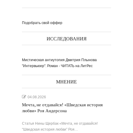
Подобрать свой оффер
ИССЛЕДОВАНИЯ
Выпуск № 1'17 журнала
КЛАУЗУРА
Видео о рубриках и авторах Выпуска №
1'17...
Наш выбор с КЛАУЗУРОЙ
Журнал 'Клаузура' на полках Сети
книжных магазинов...
Мистическая антиутопия Дмитрия Плынова
"Интервьюер". Роман - ЧИТАТЬ на ЛитРес
Пресс-конференция в
'Комсомольской
правде'
29 марта, в преддверии
Международного дня детской...
Мультфильм Приключения
Мохнатика и Веничкина
МНЕНИЕ
Мультипликационный ролик о книге
сказок Светланы...
Звёздная ночь
Винсент Ван Гог
04.08.2026
Мечта, не отдавайся! «Шведская история
любви» Роя Андерсона
Статья Нины Щербак «Мечта, не отдавайся!
“Шведская история любви” Роя…