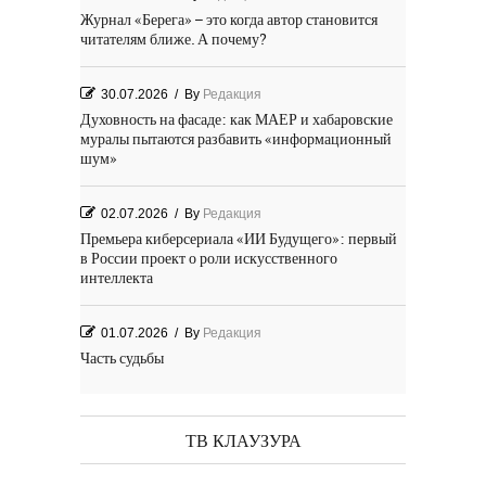
Журнал «Берега» – это когда автор становится
читателям ближе. А почему?
30.07.2026
/
By
Редакция
Духовность на фасаде: как МАЕР и хабаровские
муралы пытаются разбавить «информационный
шум»
02.07.2026
/
By
Редакция
Премьера киберсериала «ИИ Будущего»: первый
в России проект о роли искусственного
интеллекта
01.07.2026
/
By
Редакция
Часть судьбы
29.06.2026
/
By
Редакция
День Победы! Посёлок Гидростроитель. 2026 год
ТВ КЛАУЗУРА