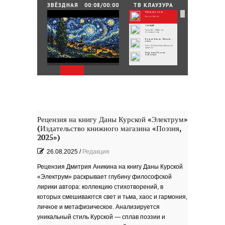
25.06.2026
/
By
Редакция
ЗВЁЗДНАЯ
00:08/00:00
ТВ КЛАУЗУРА
НОЧЬ
Звёздная ночь
Зелёные мемориалы памяти и славы
Винсент Ван Гог
ТЫ-КАДР
Проект «ТЫ – КАДР» — это
инновационная...
Борис Бланк. Мастер-
класс
Борис Лейбович Бланк Народный
художник...
Народы России.
Сабантуй
Народы России
объединились в самом...
Хоровод под названием «Давай дружить»
объединил...
Юные россияне
превратились в
филологов
В День славянской письменности и
культуры совсем...
День славянской
письменности и культуры
24 мая славянский мир отмечает
большой праздник —...
Музеи Московского
Кремля
Рецензия на книгу Даны Курской «Электрум»
РИНА ЗЕЛЕНАЯ
(Издательство книжного магазина «Поэзия,
Документальный фильм ''РИНА
ЗЕЛЕНАЯ - ИМЯ...
ВРУБЕЛЬ
2025»)
Советский и российский искусствовед,
литератор,...
Анатолий Софронов
26.08.2025
/
Редакция
''Ростову''
К 95-летию Ростовской писательской
организации....
''ЭТЮДЫ О ГОГОЛЕ''. Док.
фильм
Рецензия Дмитрия Аникина на книгу Даны Курской
В основе фильма - работа русского
писателя Василия...
«Электрум» раскрывает глубину философской
Пища богов - стихи
лирики автора: коллекцию стихотворений, в
Омский писатель на
Первом городском
канале
которых смешиваются свет и тьма, хаос и гармония,
Зола
личное и метафизическое. Анализируется
уникальный стиль Курской — сплав поэзии и
Золото моё — на руках
зола. Песня