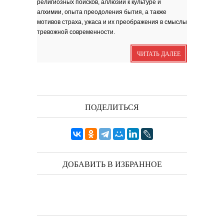
религиозных поисков, аллюзий к культуре и
Я видела бога
забившимся в угол...
алхимии, опыта преодоления бытия, а также
Исповедь 6. ''ПОЭТ''
мотивов страха, ужаса и их преображения в смыслы
тревожной современности.
Исповедь 5. ''ГРИНЧ''
Исповедь 4. ''ПАРФЮМЕР''
ЧИТАТЬ ДАЛЕЕ
Исповедь 3.
Исповедь 2.
ОСЕННЕЕ СОЛО
Лирическая инструментальная
ПОДЕЛИТЬСЯ
композиция. Автор...
Посвящение творчеству
поэта Ашота...
Дорогие друзья! В 2018 году
исполняется 95 лет...
ДОБАВИТЬ В ИЗБРАННОЕ
Марина Цветаева. Лицом
повёрнутая к Богу
Светлана Коппел-Ковтун. Эссе из
книги ''Я думаю...