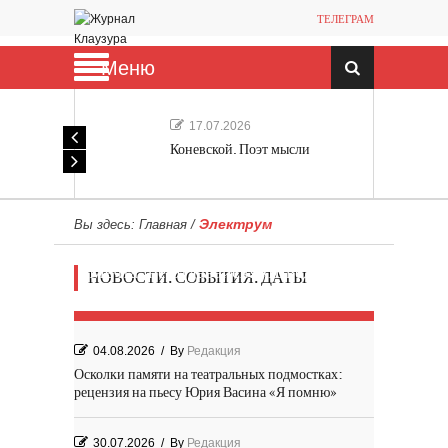
ТЕЛЕГРАМ
Меню
17.07.2026
Коневской. Поэт мысли
Электрум
Вы здесь:
Главная
/
Мечта, не отдавайся! «Шведская
НОВОСТИ. СОБЫТИЯ. ДАТЫ
история любви» Роя Андерсона
04.08.2026
/
By
Редакция
Осколки памяти на театральных подмостках:
рецензия на пьесу Юрия Васина «Я помню»
30.07.2026
/
By
Редакция