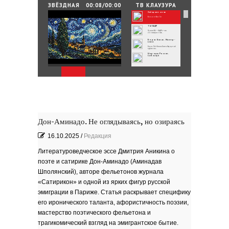
25.06.2026
/
By
Редакция
ЗВЁЗДНАЯ
00:08/00:00
ТВ КЛАУЗУРА
НОЧЬ
Звёздная ночь
Зелёные мемориалы памяти и славы
Винсент Ван Гог
ТЫ-КАДР
Проект «ТЫ – КАДР» — это
инновационная...
Борис Бланк. Мастер-
класс
Борис Лейбович Бланк Народный
художник...
Народы России.
Сабантуй
Народы России
объединились в самом...
Хоровод под названием «Давай дружить»
объединил...
Юные россияне
превратились в
филологов
В День славянской письменности и
культуры совсем...
День славянской
письменности и культуры
24 мая славянский мир отмечает
большой праздник —...
Музеи Московского
Кремля
Дон-Аминадо. Не оглядываясь, но озираясь
РИНА ЗЕЛЕНАЯ
Документальный фильм ''РИНА
ЗЕЛЕНАЯ - ИМЯ...
16.10.2025
/
Редакция
ВРУБЕЛЬ
Советский и российский искусствовед,
литератор,...
Литературоведческое эссе Дмитрия Аникина о
Анатолий Софронов
''Ростову''
К 95-летию Ростовской писательской
поэте и сатирике Дон-Аминадо (Аминадав
организации....
''ЭТЮДЫ О ГОГОЛЕ''. Док.
фильм
Шполянский), авторе фельетонов журнала
В основе фильма - работа русского
писателя Василия...
Пища богов - стихи
«Сатирикон» и одной из ярких фигур русской
эмиграции в Париже. Статья раскрывает специфику
Омский писатель на
Первом городском
канале
его иронического таланта, афористичность поэзии,
Зола
мастерство поэтического фельетона и
Золото моё — на руках
трагикомический взгляд на эмигрантское бытие.
зола. Песня