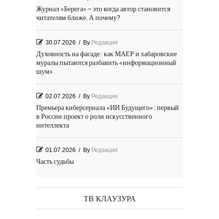
Журнал «Берега» – это когда автор становится
читателям ближе. А почему?
30.07.2026
/
By
Редакция
Духовность на фасаде: как МАЕР и хабаровские
муралы пытаются разбавить «информационный
шум»
02.07.2026
/
By
Редакция
Премьера киберсериала «ИИ Будущего»: первый
в России проект о роли искусственного
интеллекта
01.07.2026
/
By
Редакция
Часть судьбы
29.06.2026
/
By
Редакция
День Победы! Посёлок Гидростроитель. 2026 год
ТВ КЛАУЗУРА