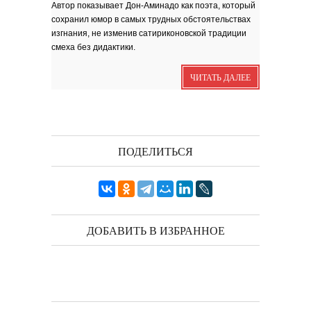
Автор показывает Дон-Аминадо как поэта, который
Я видела бога
забившимся в угол...
сохранил юмор в самых трудных обстоятельствах
Исповедь 6. ''ПОЭТ''
изгнания, не изменив сатириконовской традиции
Исповедь 5. ''ГРИНЧ''
смеха без дидактики.
Исповедь 4. ''ПАРФЮМЕР''
ЧИТАТЬ ДАЛЕЕ
Исповедь 3.
Исповедь 2.
ОСЕННЕЕ СОЛО
Лирическая инструментальная
композиция. Автор...
ПОДЕЛИТЬСЯ
Посвящение творчеству
поэта Ашота...
Дорогие друзья! В 2018 году
исполняется 95 лет...
ДОБАВИТЬ В ИЗБРАННОЕ
Марина Цветаева. Лицом
повёрнутая к Богу
Светлана Коппел-Ковтун. Эссе из
книги ''Я думаю...