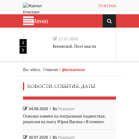
ТЕЛЕГРАМ
Меню
17.07.2026
Коневской. Поэт мысли
фельетон
Вы здесь:
Главная
/
Мечта, не отдавайся! «Шведская
НОВОСТИ. СОБЫТИЯ. ДАТЫ
история любви» Роя Андерсона
04.08.2026
/
By
Редакция
Осколки памяти на театральных подмостках:
рецензия на пьесу Юрия Васина «Я помню»
30.07.2026
/
By
Редакция