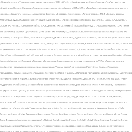
«Правый сектор», «Украинская повстанческая армия» (УПА), «ИГИЛ», «Джабхат Фатх аш-Шам» (бывшая «Джабхат ан-Нусра»,
«Джебхат ан-Нусра»), Национал-Большевистская партия, «Аль-Каида», «УНА-УНСО», «Талибан», «Меджлис крымско-татарского
народа», «Свидетели Иеговы», «Мизантропик Дивижн», «Братство» Корчинского, «Артподготовка», ЛГБТ, «Высший военный
Маджлисуль Шура Объединенных сил моджахедов Кавказа», «Конгресс народов Ичкерии и Дагестана», «База» («Аль-Каида»),
«Асбат аль-Ансар», «Священная война» («Аль-Джихад» или «Египетский исламский джихад»), «Исламская группа» («Аль-Гамаа
аль-Исламия»), «Братья-мусульмане» («Аль-Ихван аль-Муслимун»), «Партия исламского освобождения» («Хизб ут-Тахрир аль-
Ислами»), «Лашкар-И-Тайба», «Исламская группа» («Джамаат-и-Ислами»), «Движение Талибан», «Исламская партия Туркестана»
(бывшее «Исламское движение Узбекистана»), «Общество социальных реформ» («Джамият аль-Ислах аль-Иджтимаи»), «Общество
возрождения исламского наследия» («Джамият Ихья ат-Тураз аль-Ислами»), «Дом двух святых» («Аль-Харамейн»), «Джунд аш-
Шам» (Войско Великой Сирии), «Исламский джихад – Джамаат моджахедов», «Аль-Каида в странах исламского Магриба», «Имарат
Кавказ» («Кавказский Эмират»), «Синдикат «Автономная боевая террористическая организация (АБТО)», «Террористическое
сообщество - структурное подразделение организации "Правый сектор" на территории Республики Крым», «Исламское
государство» (другие названия: «Исламское Государство Ирака и Сирии», «Исламское Государство Ирака и Леванта», «Исламское
Государство Ирака и Шама»), Джебхат ан-Нусра (Фронт победы)(другие названия: «Джабха аль-Нусра ли-Ахль аш-Шам» (Фронт
поддержки Великой Сирии), Всероссийское общественное движение «Народное ополчение имени К. Минина и Д. Пожарского»,
«Аджр от Аллаха Субхану уа Тагьаля SHAM» (Благословение от Аллаха милоственного и милосердного СИРИЯ), Международное
религиозное объединение «АУМ Синрике» (AumShinrikyo, AUM, Aleph), «Муджахеды джамаата Ат-Тавхида Валь-Джихад»,
«Чистопольский Джамаат», «Рохнамо ба суи давлати исломи» («Путеводитель в исламское государство»), «Террористическое
сообщество «Сеть», «Катиба Таухид валь-Джихад», «Хайят Тахрир аш-Шам» («Организация освобождения Леванта», «Хайят
Тахрир аш-Шам», «Хейят Тахрир аш-Шам», «Хейят Тахрир Аш-Шам», «Хайят Тахри аш-Шам», «Тахрир аш-Шам»), «Ахлю Сунна
Валь Джамаа» («Красноярский джамаат»), «National Socialism/White Power» («NS/WP, NS/WP Crew, Sparrows Crew/White Power,
Национал-социализм/Белаясила, власть»), Террористическое сообщество, созданное Мальцевым В.В. из числа участников
Межрегионального общественного движения «Артподготовка», Религиозная группа “Джамаат “Красный пахарь”, Международное