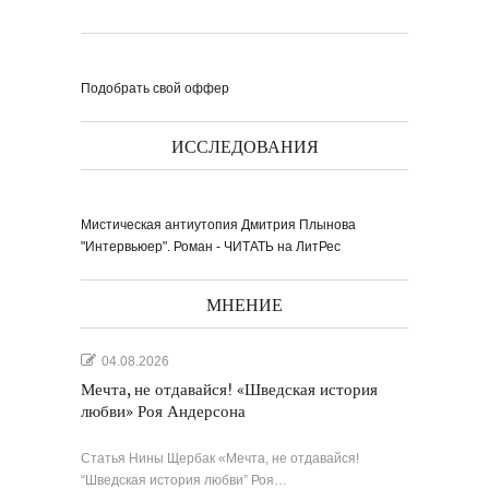
Подобрать свой оффер
Выпуск № 1'17 журнала
ИССЛЕДОВАНИЯ
КЛАУЗУРА
Видео о рубриках и авторах Выпуска №
1'17...
Наш выбор с КЛАУЗУРОЙ
Журнал 'Клаузура' на полках Сети
книжных магазинов...
Мистическая антиутопия Дмитрия Плынова
"Интервьюер". Роман - ЧИТАТЬ на ЛитРес
Пресс-конференция в
'Комсомольской
правде'
29 марта, в преддверии
Международного дня детской...
Мультфильм Приключения
Мохнатика и Веничкина
МНЕНИЕ
Мультипликационный ролик о книге
сказок Светланы...
Звёздная ночь
Винсент Ван Гог
04.08.2026
Мечта, не отдавайся! «Шведская история
любви» Роя Андерсона
Статья Нины Щербак «Мечта, не отдавайся!
“Шведская история любви” Роя…