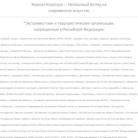
Журнал Клаузура — Необычный взгляд на
современное искусство
*Экстремистские и террористические организации,
запрещенные в Российской Федерации:
«Правый сектор», «Украинская повстанческая армия» (УПА), «ИГИЛ», «Джабхат Фатх аш-Шам» (бывшая «Джабхат ан-Нусра»,
«Джебхат ан-Нусра»), Национал-Большевистская партия, «Аль-Каида», «УНА-УНСО», «Талибан», «Меджлис крымско-татарского
народа», «Свидетели Иеговы», «Мизантропик Дивижн», «Братство» Корчинского, «Артподготовка», ЛГБТ, «Высший военный
Маджлисуль Шура Объединенных сил моджахедов Кавказа», «Конгресс народов Ичкерии и Дагестана», «База» («Аль-Каида»),
«Асбат аль-Ансар», «Священная война» («Аль-Джихад» или «Египетский исламский джихад»), «Исламская группа» («Аль-Гамаа
аль-Исламия»), «Братья-мусульмане» («Аль-Ихван аль-Муслимун»), «Партия исламского освобождения» («Хизб ут-Тахрир аль-
Ислами»), «Лашкар-И-Тайба», «Исламская группа» («Джамаат-и-Ислами»), «Движение Талибан», «Исламская партия Туркестана»
(бывшее «Исламское движение Узбекистана»), «Общество социальных реформ» («Джамият аль-Ислах аль-Иджтимаи»), «Общество
возрождения исламского наследия» («Джамият Ихья ат-Тураз аль-Ислами»), «Дом двух святых» («Аль-Харамейн»), «Джунд аш-
Шам» (Войско Великой Сирии), «Исламский джихад – Джамаат моджахедов», «Аль-Каида в странах исламского Магриба», «Имарат
Кавказ» («Кавказский Эмират»), «Синдикат «Автономная боевая террористическая организация (АБТО)», «Террористическое
сообщество - структурное подразделение организации "Правый сектор" на территории Республики Крым», «Исламское
государство» (другие названия: «Исламское Государство Ирака и Сирии», «Исламское Государство Ирака и Леванта», «Исламское
Государство Ирака и Шама»), Джебхат ан-Нусра (Фронт победы)(другие названия: «Джабха аль-Нусра ли-Ахль аш-Шам» (Фронт
поддержки Великой Сирии), Всероссийское общественное движение «Народное ополчение имени К. Минина и Д. Пожарского»,
«Аджр от Аллаха Субхану уа Тагьаля SHAM» (Благословение от Аллаха милоственного и милосердного СИРИЯ), Международное
религиозное объединение «АУМ Синрике» (AumShinrikyo, AUM, Aleph), «Муджахеды джамаата Ат-Тавхида Валь-Джихад»,