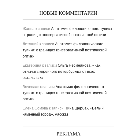
НОВЫЕ КОММЕНТАРИИ
Жанна
к записи
Анатомия филологического тупика:
о границах консервативной поэтической оптики
Летящий
к записи
Анатомия филологического
тупика: о границах консервативной поэтической
оптики
Екатерина
к записи
Ольга Несмеянова. «Как
отличить коренного петербуржца от всех
остальных»
Вячеслав
к записи
Анатомия филологического
тупика: о границах консервативной поэтической
оптики
Елена Сомова
к записи
Нина Щербак. «Белый
каменный город». Рассказ
РЕКЛАМА