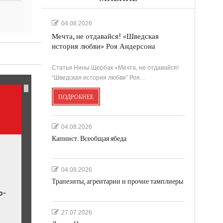
04.08.2026
Мечта, не отдавайся! «Шведская
история любви» Роя Андерсона
ль.
Статья Нины Щербак «Мечта, не отдавайся!
“Шведская история любви” Роя…
ПОДРОБНЕЕ
04.08.2026
Капнист. Всеобщая ябеда
04.08.2026
Трапезиты, агрентарии и прочие тамплиеры
р-
27.07.2026