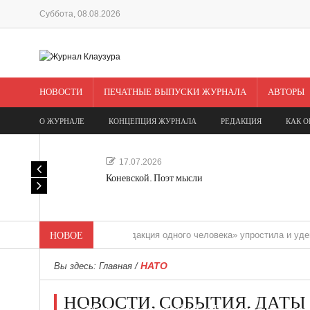
Суббота, 08.08.2026
НОВОСТИ
ПЕЧАТНЫЕ ВЫПУСКИ ЖУРНАЛА
АВТОРЫ
О ЖУРНАЛЕ
КОНЦЕПЦИЯ ЖУРНАЛА
РЕДАКЦИЯ
КАК О
17.07.2026
Коневской. Поэт мысли
НОВОЕ
«Редакция одного человека» упростила и удешевила м
НАТО
Вы здесь:
Главная
/
НОВОСТИ. СОБЫТИЯ. ДАТЫ
Мечта, не отдавайся! «Шведская история