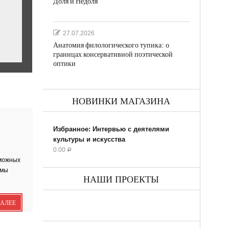
Доля и Недоля
27.07.2026
Анатомия филологического тупика: о
границах консервативной поэтической
оптики
НОВИНКИ МАГАЗИНА
ил...
Избранное: Интервью с деятелями
культуры и искусства
0.00
Р
зможных
 мы
НАШИ ПРОЕКТЫ
ДАЛЕЕ
ик