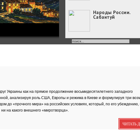
Народы России.
Сабантуй
Народы России
объединились в
самом...
Хоровод под названием
«Давай дружить» объедин
Юные россияне
превратились в
филологов
В День славянской
руг Украины как на прямое продолжение восьмидесятилетнего западного
письменности и культуры
нной, анализируя роль США, Европы и режима в Киеве и формулируя три во
совсем...
м до «прочного мира» на российских условиях, который, по его убеждению,
День славянской
письменности и
 ни на какого внешнего «миротворца».
культуры
24 мая славянский мир
ЧИТАТЬ 
отмечает большой праздн
—...
Музеи Московского