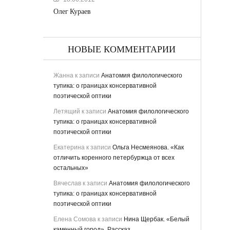
Олег Кураев
НОВЫЕ КОММЕНТАРИИ
Жанна
к записи
Анатомия филологического
тупика: о границах консервативной
поэтической оптики
Летящий
к записи
Анатомия филологического
тупика: о границах консервативной
поэтической оптики
ьная
Екатерина
к записи
Ольга Несмеянова. «Как
отличить коренного петербуржца от всех
остальных»
Вячеслав
к записи
Анатомия филологического
тупика: о границах консервативной
поэтической оптики
Елена Сомова
к записи
Нина Щербак. «Белый
ству
каменный город». Рассказ