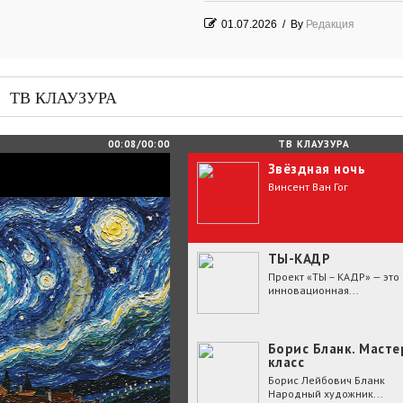
01.07.2026
/
By
Редакция
Часть судьбы
29.06.2026
/
By
Редакция
ТВ КЛАУЗУРА
День Победы! Посёлок Гидростроите
2026 год
00:08/00:00
ТВ КЛАУЗУРА
Звёздная ночь
25.06.2026
/
By
Редакция
Винсент Ван Гог
Зелёные мемориалы памяти и славы
ТЫ-КАДР
Проект «ТЫ – КАДР» — это
инновационная...
Борис Бланк. Масте
класс
Борис Лейбович Бланк
Народный художник...