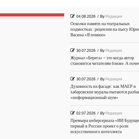
04.08.2026
/
By
Редакция
Осколки памяти на театральных
подмостках: рецензия на пьесу Юри
Васина «Я помню»
30.07.2026
/
By
Редакция
Журнал «Берега» – это когда автор
становится читателям ближе. А поч
30.07.2026
/
By
Редакция
Духовность на фасаде: как МАЕР и
хабаровские муралы пытаются разба
«информационный шум»
02.07.2026
/
By
Редакция
Премьера киберсериала «ИИ Будуще
первый в России проект о роли
искусственного интеллекта