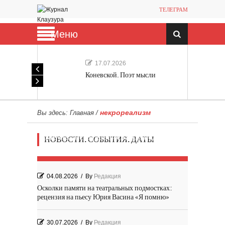
ТЕЛЕГРАМ
Меню
17.07.2026
Коневской. Поэт мысли
некрореализм
Вы здесь:
Главная
/
Мечта, не отдавайся! «Шведская
НОВОСТИ. СОБЫТИЯ. ДАТЫ
история любви» Роя Андерсона
04.08.2026
/
By
Редакция
Осколки памяти на театральных подмостках:
рецензия на пьесу Юрия Васина «Я помню»
30.07.2026
/
By
Редакция