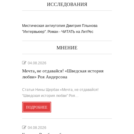
ИССЛЕДОВАНИЯ
Мистическая антиутопия Дмитрия Плынова
"Интервьюер". Роман - ЧИТАТЬ на ЛитРес
Выпуск № 1'17 журнала
КЛАУЗУРА
Видео о рубриках и авторах Выпуска №
1'17...
МНЕНИЕ
Наш выбор с КЛАУЗУРОЙ
Журнал 'Клаузура' на полках Сети
книжных магазинов...
04.08.2026
Мечта, не отдавайся! «Шведская история
Пресс-конференция в
'Комсомольской
правде'
любви» Роя Андерсона
29 марта, в преддверии
Международного дня детской...
Мультфильм Приключения
Мохнатика и Веничкина
Мультипликационный ролик о книге
сказок Светланы...
Звёздная ночь
Статья Нины Щербак «Мечта, не отдавайся!
Винсент Ван Гог
“Шведская история любви” Роя…
ПОДРОБНЕЕ
04.08.2026