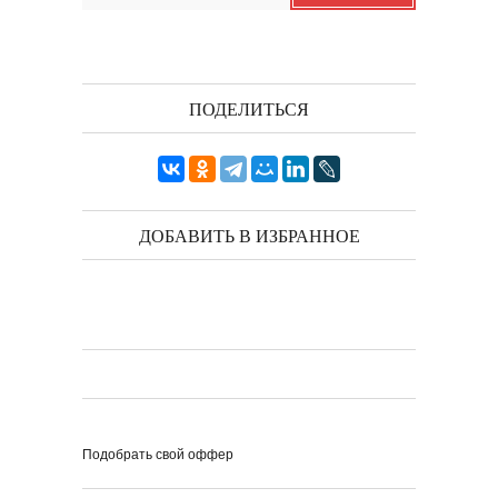
Я видела бога
забившимся в угол...
Исповедь 6. ''ПОЭТ''
Исповедь 5. ''ГРИНЧ''
Исповедь 4. ''ПАРФЮМЕР''
ПОДЕЛИТЬСЯ
Исповедь 3.
Исповедь 2.
ОСЕННЕЕ СОЛО
ДОБАВИТЬ В ИЗБРАННОЕ
Лирическая инструментальная
композиция. Автор...
Посвящение творчеству
поэта Ашота...
Дорогие друзья! В 2018 году
исполняется 95 лет...
Подобрать свой оффер
Марина Цветаева. Лицом
повёрнутая к Богу
Светлана Коппел-Ковтун. Эссе из
книги ''Я думаю...