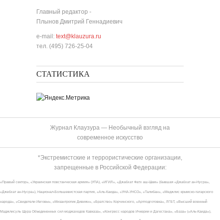
Главный редактор -
Плынов Дмитрий Геннадиевич
e-mail:
text@klauzura.ru
тел. (495) 726-25-04
СТАТИСТИКА
Журнал Клаузура — Необычный взгляд на
современное искусство
*Экстремистские и террористические организации,
запрещенные в Российской Федерации:
«Правый сектор», «Украинская повстанческая армия» (УПА), «ИГИЛ», «Джабхат Фатх аш-Шам» (бывшая «Джабхат ан-Нусра»,
«Джебхат ан-Нусра»), Национал-Большевистская партия, «Аль-Каида», «УНА-УНСО», «Талибан», «Меджлис крымско-татарского
народа», «Свидетели Иеговы», «Мизантропик Дивижн», «Братство» Корчинского, «Артподготовка», ЛГБТ, «Высший военный
Маджлисуль Шура Объединенных сил моджахедов Кавказа», «Конгресс народов Ичкерии и Дагестана», «База» («Аль-Каида»),