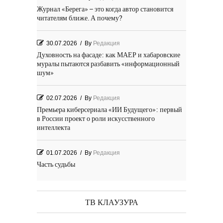
Журнал «Берега» – это когда автор становится
читателям ближе. А почему?
30.07.2026
/
By
Редакция
Духовность на фасаде: как МАЕР и хабаровские
муралы пытаются разбавить «информационный
шум»
02.07.2026
/
By
Редакция
Премьера киберсериала «ИИ Будущего»: первый
в России проект о роли искусственного
интеллекта
01.07.2026
/
By
Редакция
Часть судьбы
29.06.2026
/
By
Редакция
День Победы! Посёлок Гидростроитель. 2026 год
ТВ КЛАУЗУРА