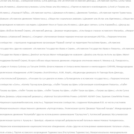
«Асбат аль-Ансар», «Священная война» («Аль-Джихад» или «Египетский исламский джихад»), «Исламская группа» («Аль-Гамаа
аль-Исламия»), «Братья-мусульмане» («Аль-Ихван аль-Муслимун»), «Партия исламского освобождения» («Хизб ут-Тахрир аль-
Ислами»), «Лашкар-И-Тайба», «Исламская группа» («Джамаат-и-Ислами»), «Движение Талибан», «Исламская партия Туркестана»
(бывшее «Исламское движение Узбекистана»), «Общество социальных реформ» («Джамият аль-Ислах аль-Иджтимаи»), «Общество
возрождения исламского наследия» («Джамият Ихья ат-Тураз аль-Ислами»), «Дом двух святых» («Аль-Харамейн»), «Джунд аш-
Шам» (Войско Великой Сирии), «Исламский джихад – Джамаат моджахедов», «Аль-Каида в странах исламского Магриба», «Имарат
Кавказ» («Кавказский Эмират»), «Синдикат «Автономная боевая террористическая организация (АБТО)», «Террористическое
сообщество - структурное подразделение организации "Правый сектор" на территории Республики Крым», «Исламское
государство» (другие названия: «Исламское Государство Ирака и Сирии», «Исламское Государство Ирака и Леванта», «Исламское
Государство Ирака и Шама»), Джебхат ан-Нусра (Фронт победы)(другие названия: «Джабха аль-Нусра ли-Ахль аш-Шам» (Фронт
поддержки Великой Сирии), Всероссийское общественное движение «Народное ополчение имени К. Минина и Д. Пожарского»,
«Аджр от Аллаха Субхану уа Тагьаля SHAM» (Благословение от Аллаха милоственного и милосердного СИРИЯ), Международное
религиозное объединение «АУМ Синрике» (AumShinrikyo, AUM, Aleph), «Муджахеды джамаата Ат-Тавхида Валь-Джихад»,
«Чистопольский Джамаат», «Рохнамо ба суи давлати исломи» («Путеводитель в исламское государство»), «Террористическое
сообщество «Сеть», «Катиба Таухид валь-Джихад», «Хайят Тахрир аш-Шам» («Организация освобождения Леванта», «Хайят
Тахрир аш-Шам», «Хейят Тахрир аш-Шам», «Хейят Тахрир Аш-Шам», «Хайят Тахри аш-Шам», «Тахрир аш-Шам»), «Ахлю Сунна
Валь Джамаа» («Красноярский джамаат»), «National Socialism/White Power» («NS/WP, NS/WP Crew, Sparrows Crew/White Power,
Национал-социализм/Белаясила, власть»), Террористическое сообщество, созданное Мальцевым В.В. из числа участников
Межрегионального общественного движения «Артподготовка», Религиозная группа “Джамаат “Красный пахарь”, Международное
молодежное движение "Колумбайн" (другое используемое наименование "Скулшутинг"), Хатлонский джамаат, Мусульманская
религиозная группа п. Кушкуль г. Оренбург, «Крымско-татарский добровольческий батальон имени Номана Челеджихана»,
Украинское военизированное националистическое объединение «Азов» (другие используемые наименования: батальон «Азов»,
полк «Азов»), Партия исламского возрождения Таджикистана (Республика Таджикистан), Межрегиональное леворадикальное