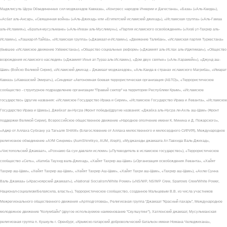
Маджлисуль Шура Объединенных сил моджахедов Кавказа», «Конгресс народов Ичкерии и Дагестана», «База» («Аль-Каида»),
«Асбат аль-Ансар», «Священная война» («Аль-Джихад» или «Египетский исламский джихад»), «Исламская группа» («Аль-Гамаа
аль-Исламия»), «Братья-мусульмане» («Аль-Ихван аль-Муслимун»), «Партия исламского освобождения» («Хизб ут-Тахрир аль-
Ислами»), «Лашкар-И-Тайба», «Исламская группа» («Джамаат-и-Ислами»), «Движение Талибан», «Исламская партия Туркестана»
(бывшее «Исламское движение Узбекистана»), «Общество социальных реформ» («Джамият аль-Ислах аль-Иджтимаи»), «Общество
возрождения исламского наследия» («Джамият Ихья ат-Тураз аль-Ислами»), «Дом двух святых» («Аль-Харамейн»), «Джунд аш-
Шам» (Войско Великой Сирии), «Исламский джихад – Джамаат моджахедов», «Аль-Каида в странах исламского Магриба», «Имарат
Кавказ» («Кавказский Эмират»), «Синдикат «Автономная боевая террористическая организация (АБТО)», «Террористическое
сообщество - структурное подразделение организации "Правый сектор" на территории Республики Крым», «Исламское
государство» (другие названия: «Исламское Государство Ирака и Сирии», «Исламское Государство Ирака и Леванта», «Исламское
Государство Ирака и Шама»), Джебхат ан-Нусра (Фронт победы)(другие названия: «Джабха аль-Нусра ли-Ахль аш-Шам» (Фронт
поддержки Великой Сирии), Всероссийское общественное движение «Народное ополчение имени К. Минина и Д. Пожарского»,
«Аджр от Аллаха Субхану уа Тагьаля SHAM» (Благословение от Аллаха милоственного и милосердного СИРИЯ), Международное
религиозное объединение «АУМ Синрике» (AumShinrikyo, AUM, Aleph), «Муджахеды джамаата Ат-Тавхида Валь-Джихад»,
«Чистопольский Джамаат», «Рохнамо ба суи давлати исломи» («Путеводитель в исламское государство»), «Террористическое
сообщество «Сеть», «Катиба Таухид валь-Джихад», «Хайят Тахрир аш-Шам» («Организация освобождения Леванта», «Хайят
Тахрир аш-Шам», «Хейят Тахрир аш-Шам», «Хейят Тахрир Аш-Шам», «Хайят Тахри аш-Шам», «Тахрир аш-Шам»), «Ахлю Сунна
Валь Джамаа» («Красноярский джамаат»), «National Socialism/White Power» («NS/WP, NS/WP Crew, Sparrows Crew/White Power,
Национал-социализм/Белаясила, власть»), Террористическое сообщество, созданное Мальцевым В.В. из числа участников
Межрегионального общественного движения «Артподготовка», Религиозная группа “Джамаат “Красный пахарь”, Международное
молодежное движение "Колумбайн" (другое используемое наименование "Скулшутинг"), Хатлонский джамаат, Мусульманская
религиозная группа п. Кушкуль г. Оренбург, «Крымско-татарский добровольческий батальон имени Номана Челеджихана»,