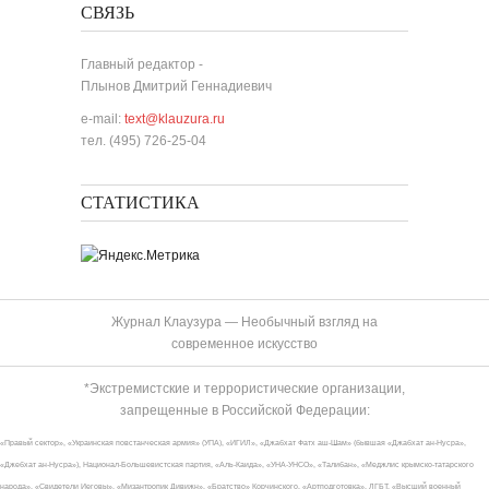
СВЯЗЬ
Главный редактор -
Плынов Дмитрий Геннадиевич
e-mail:
text@klauzura.ru
тел. (495) 726-25-04
СТАТИСТИКА
Журнал Клаузура — Необычный взгляд на
современное искусство
*Экстремистские и террористические организации,
запрещенные в Российской Федерации:
«Правый сектор», «Украинская повстанческая армия» (УПА), «ИГИЛ», «Джабхат Фатх аш-Шам» (бывшая «Джабхат ан-Нусра»,
«Джебхат ан-Нусра»), Национал-Большевистская партия, «Аль-Каида», «УНА-УНСО», «Талибан», «Меджлис крымско-татарского
народа», «Свидетели Иеговы», «Мизантропик Дивижн», «Братство» Корчинского, «Артподготовка», ЛГБТ, «Высший военный