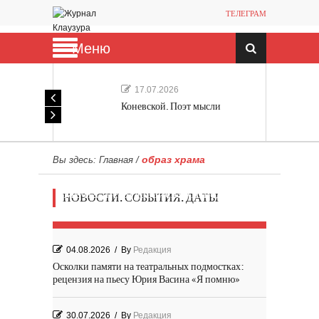
ТЕЛЕГРАМ
Меню
17.07.2026
Коневской. Поэт мысли
образ храма
Вы здесь:
Главная
/
Мечта, не отдавайся! «Шведская
НОВОСТИ. СОБЫТИЯ. ДАТЫ
история любви» Роя Андерсона
04.08.2026
/
By
Редакция
Осколки памяти на театральных подмостках:
рецензия на пьесу Юрия Васина «Я помню»
30.07.2026
/
By
Редакция