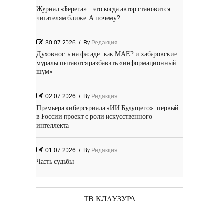
Журнал «Берега» – это когда автор становится
читателям ближе. А почему?
30.07.2026
/
By
Редакция
Духовность на фасаде: как МАЕР и хабаровские
муралы пытаются разбавить «информационный
шум»
02.07.2026
/
By
Редакция
Премьера киберсериала «ИИ Будущего»: первый
в России проект о роли искусственного
интеллекта
01.07.2026
/
By
Редакция
Часть судьбы
29.06.2026
/
By
Редакция
День Победы! Посёлок Гидростроитель. 2026 год
ТВ КЛАУЗУРА