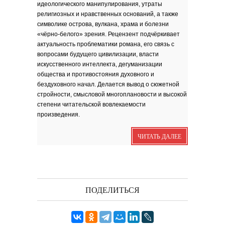
идеологического манипулирования, утраты
Я видела бога
забившимся в угол...
религиозных и нравственных оснований, а также
Исповедь 6. ''ПОЭТ''
символике острова, вулкана, храма и болезни
Исповедь 5. ''ГРИНЧ''
«чёрно-белого» зрения. Рецензент подчёркивает
актуальность проблематики романа, его связь с
Исповедь 4. ''ПАРФЮМЕР''
вопросами будущего цивилизации, власти
Исповедь 3.
искусственного интеллекта, дегуманизации
Исповедь 2.
общества и противостояния духовного и
бездуховного начал. Делается вывод о сюжетной
стройности, смысловой многоплановости и высокой
ОСЕННЕЕ СОЛО
степени читательской вовлекаемости
Лирическая инструментальная
композиция. Автор...
произведения.
Посвящение творчеству
поэта Ашота...
Дорогие друзья! В 2018 году
ЧИТАТЬ ДАЛЕЕ
исполняется 95 лет...
ПОДЕЛИТЬСЯ
Марина Цветаева. Лицом
повёрнутая к Богу
Светлана Коппел-Ковтун. Эссе из
книги ''Я думаю...