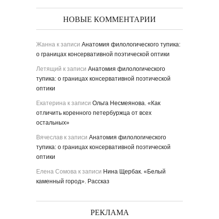
НОВЫЕ КОММЕНТАРИИ
Жанна
к записи
Анатомия филологического тупика:
о границах консервативной поэтической оптики
Летящий
к записи
Анатомия филологического
тупика: о границах консервативной поэтической
оптики
Екатерина
к записи
Ольга Несмеянова. «Как
отличить коренного петербуржца от всех
остальных»
Вячеслав
к записи
Анатомия филологического
тупика: о границах консервативной поэтической
оптики
Елена Сомова
к записи
Нина Щербак. «Белый
каменный город». Рассказ
РЕКЛАМА