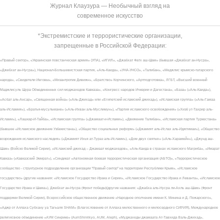
Журнал Клаузура — Необычный взгляд на
современное искусство
*Экстремистские и террористические организации,
запрещенные в Российской Федерации:
«Правый сектор», «Украинская повстанческая армия» (УПА), «ИГИЛ», «Джабхат Фатх аш-Шам» (бывшая «Джабхат ан-Нусра»,
«Джебхат ан-Нусра»), Национал-Большевистская партия, «Аль-Каида», «УНА-УНСО», «Талибан», «Меджлис крымско-татарского
народа», «Свидетели Иеговы», «Мизантропик Дивижн», «Братство» Корчинского, «Артподготовка», ЛГБТ, «Высший военный
Маджлисуль Шура Объединенных сил моджахедов Кавказа», «Конгресс народов Ичкерии и Дагестана», «База» («Аль-Каида»),
«Асбат аль-Ансар», «Священная война» («Аль-Джихад» или «Египетский исламский джихад»), «Исламская группа» («Аль-Гамаа
аль-Исламия»), «Братья-мусульмане» («Аль-Ихван аль-Муслимун»), «Партия исламского освобождения» («Хизб ут-Тахрир аль-
Ислами»), «Лашкар-И-Тайба», «Исламская группа» («Джамаат-и-Ислами»), «Движение Талибан», «Исламская партия Туркестана»
(бывшее «Исламское движение Узбекистана»), «Общество социальных реформ» («Джамият аль-Ислах аль-Иджтимаи»), «Общество
возрождения исламского наследия» («Джамият Ихья ат-Тураз аль-Ислами»), «Дом двух святых» («Аль-Харамейн»), «Джунд аш-
Шам» (Войско Великой Сирии), «Исламский джихад – Джамаат моджахедов», «Аль-Каида в странах исламского Магриба», «Имарат
Кавказ» («Кавказский Эмират»), «Синдикат «Автономная боевая террористическая организация (АБТО)», «Террористическое
сообщество - структурное подразделение организации "Правый сектор" на территории Республики Крым», «Исламское
государство» (другие названия: «Исламское Государство Ирака и Сирии», «Исламское Государство Ирака и Леванта», «Исламское
Государство Ирака и Шама»), Джебхат ан-Нусра (Фронт победы)(другие названия: «Джабха аль-Нусра ли-Ахль аш-Шам» (Фронт
поддержки Великой Сирии), Всероссийское общественное движение «Народное ополчение имени К. Минина и Д. Пожарского»,
«Аджр от Аллаха Субхану уа Тагьаля SHAM» (Благословение от Аллаха милоственного и милосердного СИРИЯ), Международное
религиозное объединение «АУМ Синрике» (AumShinrikyo, AUM, Aleph), «Муджахеды джамаата Ат-Тавхида Валь-Джихад»,