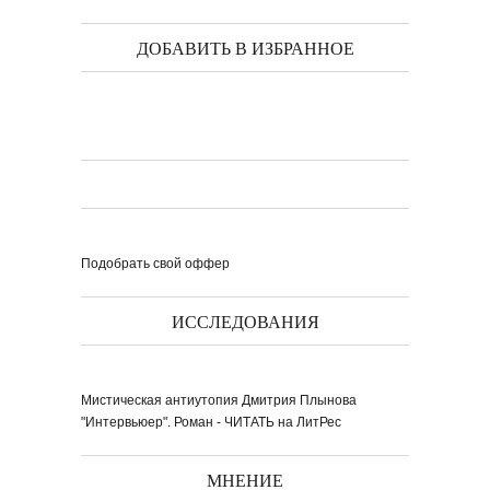
ДОБАВИТЬ В ИЗБРАННОЕ
Выпуск № 1'17 журнала
КЛАУЗУРА
Видео о рубриках и авторах Выпуска №
1'17...
Наш выбор с КЛАУЗУРОЙ
Журнал 'Клаузура' на полках Сети
книжных магазинов...
Пресс-конференция в
Подобрать свой оффер
'Комсомольской
правде'
29 марта, в преддверии
Международного дня детской...
Мультфильм Приключения
Мохнатика и Веничкина
Мультипликационный ролик о книге
сказок Светланы...
ИССЛЕДОВАНИЯ
Звёздная ночь
Винсент Ван Гог
Мистическая антиутопия Дмитрия Плынова
"Интервьюер". Роман - ЧИТАТЬ на ЛитРес
МНЕНИЕ