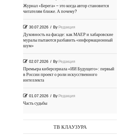
Журнал «Берега» – это когда автор становится
читателям ближе. А почему?
30.07.2026
/
By
Редакция
Духовность на фасаде: как МАЕР и хабаровские
муралы пытаются разбавить «информационный
шум»
02.07.2026
/
By
Редакция
Премьера киберсериала «ИИ Будущего»: первый
в России проект о роли искусственного
интеллекта
01.07.2026
/
By
Редакция
Часть судьбы
29.06.2026
/
By
Редакция
День Победы! Посёлок Гидростроитель. 2026 год
ТВ КЛАУЗУРА