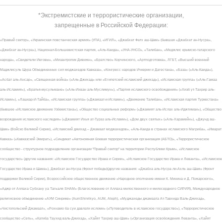
*Экстремистские и террористические организации,
запрещенные в Российской Федерации:
«Правый сектор», «Украинская повстанческая армия» (УПА), «ИГИЛ», «Джабхат Фатх аш-Шам» (бывшая «Джабхат ан-Нусра»,
«Джебхат ан-Нусра»), Национал-Большевистская партия, «Аль-Каида», «УНА-УНСО», «Талибан», «Меджлис крымско-татарского
народа», «Свидетели Иеговы», «Мизантропик Дивижн», «Братство» Корчинского, «Артподготовка», ЛГБТ, «Высший военный
Маджлисуль Шура Объединенных сил моджахедов Кавказа», «Конгресс народов Ичкерии и Дагестана», «База» («Аль-Каида»),
«Асбат аль-Ансар», «Священная война» («Аль-Джихад» или «Египетский исламский джихад»), «Исламская группа» («Аль-Гамаа
аль-Исламия»), «Братья-мусульмане» («Аль-Ихван аль-Муслимун»), «Партия исламского освобождения» («Хизб ут-Тахрир аль-
Ислами»), «Лашкар-И-Тайба», «Исламская группа» («Джамаат-и-Ислами»), «Движение Талибан», «Исламская партия Туркестана»
(бывшее «Исламское движение Узбекистана»), «Общество социальных реформ» («Джамият аль-Ислах аль-Иджтимаи»), «Общество
возрождения исламского наследия» («Джамият Ихья ат-Тураз аль-Ислами»), «Дом двух святых» («Аль-Харамейн»), «Джунд аш-
Шам» (Войско Великой Сирии), «Исламский джихад – Джамаат моджахедов», «Аль-Каида в странах исламского Магриба», «Имарат
Кавказ» («Кавказский Эмират»), «Синдикат «Автономная боевая террористическая организация (АБТО)», «Террористическое
сообщество - структурное подразделение организации "Правый сектор" на территории Республики Крым», «Исламское
государство» (другие названия: «Исламское Государство Ирака и Сирии», «Исламское Государство Ирака и Леванта», «Исламское
Государство Ирака и Шама»), Джебхат ан-Нусра (Фронт победы)(другие названия: «Джабха аль-Нусра ли-Ахль аш-Шам» (Фронт
поддержки Великой Сирии), Всероссийское общественное движение «Народное ополчение имени К. Минина и Д. Пожарского»,
«Аджр от Аллаха Субхану уа Тагьаля SHAM» (Благословение от Аллаха милоственного и милосердного СИРИЯ), Международное
религиозное объединение «АУМ Синрике» (AumShinrikyo, AUM, Aleph), «Муджахеды джамаата Ат-Тавхида Валь-Джихад»,
«Чистопольский Джамаат», «Рохнамо ба суи давлати исломи» («Путеводитель в исламское государство»), «Террористическое
сообщество «Сеть», «Катиба Таухид валь-Джихад», «Хайят Тахрир аш-Шам» («Организация освобождения Леванта», «Хайят