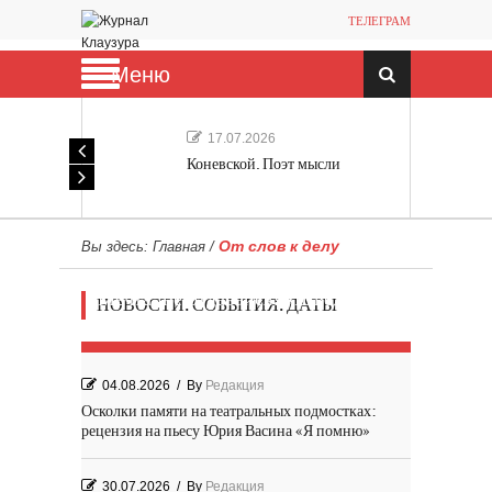
ТЕЛЕГРАМ
Меню
17.07.2026
Коневской. Поэт мысли
От слов к делу
Вы здесь:
Главная
/
Мечта, не отдавайся! «Шведская
НОВОСТИ. СОБЫТИЯ. ДАТЫ
история любви» Роя Андерсона
04.08.2026
/
By
Редакция
Осколки памяти на театральных подмостках:
рецензия на пьесу Юрия Васина «Я помню»
30.07.2026
/
By
Редакция