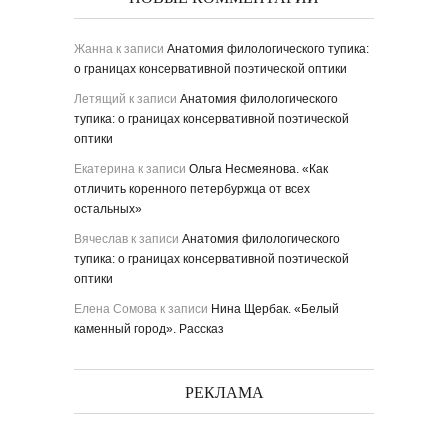
Жанна
к записи
Анатомия филологического тупика:
о границах консервативной поэтической оптики
Летящий
к записи
Анатомия филологического
тупика: о границах консервативной поэтической
оптики
Екатерина
к записи
Ольга Несмеянова. «Как
отличить коренного петербуржца от всех
остальных»
Вячеслав
к записи
Анатомия филологического
тупика: о границах консервативной поэтической
оптики
Елена Сомова
к записи
Нина Щербак. «Белый
каменный город». Рассказ
РЕКЛАМА