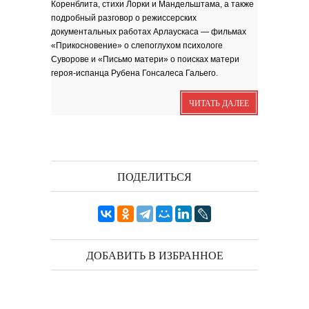
Коренблита, стихи Лорки и Мандельштама, а также
Я видела бога
забившимся в угол...
подробный разговор о режиссерских
Исповедь 6. ''ПОЭТ''
документальных работах Арлаускаса — фильмах
«Прикосновение» о слепоглухом психологе
Исповедь 5. ''ГРИНЧ''
Суворове и «Письмо матери» о поисках матери
Исповедь 4. ''ПАРФЮМЕР''
героя-испанца Рубена Гонсалеса Гальего.
Исповедь 3.
Исповедь 2.
ЧИТАТЬ ДАЛЕЕ
ОСЕННЕЕ СОЛО
Лирическая инструментальная
композиция. Автор...
ПОДЕЛИТЬСЯ
Посвящение творчеству
поэта Ашота...
Дорогие друзья! В 2018 году
исполняется 95 лет...
ДОБАВИТЬ В ИЗБРАННОЕ
Марина Цветаева. Лицом
повёрнутая к Богу
Светлана Коппел-Ковтун. Эссе из
книги ''Я думаю...