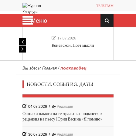
ТЕЛЕГРАМ
Меню
17.07.2026
Коневской. Поэт мысли
полководец
Вы здесь:
Главная
/
Мечта, не отдавайся! «Шведская
НОВОСТИ. СОБЫТИЯ. ДАТЫ
история любви» Роя Андерсона
04.08.2026
/
By
Редакция
Осколки памяти на театральных подмостках:
рецензия на пьесу Юрия Васина «Я помню»
30.07.2026
/
By
Редакция