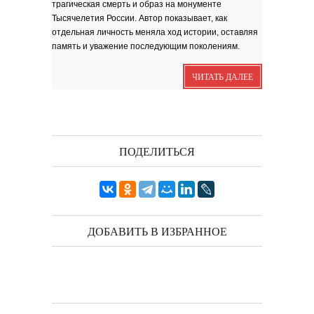
трагическая смерть и образ на монументе
Я видела бога
забившимся в угол...
Тысячелетия России. Автор показывает, как
Исповедь 6. ''ПОЭТ''
отдельная личность меняла ход истории, оставляя
память и уважение последующим поколениям.
Исповедь 5. ''ГРИНЧ''
Исповедь 4. ''ПАРФЮМЕР''
ЧИТАТЬ ДАЛЕЕ
Исповедь 3.
Исповедь 2.
ОСЕННЕЕ СОЛО
Лирическая инструментальная
ПОДЕЛИТЬСЯ
композиция. Автор...
Посвящение творчеству
поэта Ашота...
Дорогие друзья! В 2018 году
исполняется 95 лет...
ДОБАВИТЬ В ИЗБРАННОЕ
Марина Цветаева. Лицом
повёрнутая к Богу
Светлана Коппел-Ковтун. Эссе из
книги ''Я думаю...