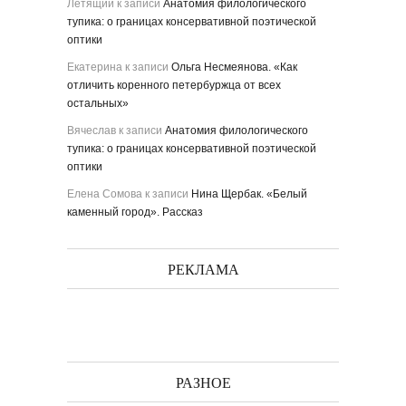
Летящий
к записи
Анатомия филологического
тупика: о границах консервативной поэтической
оптики
Екатерина
к записи
Ольга Несмеянова. «Как
отличить коренного петербуржца от всех
остальных»
Вячеслав
к записи
Анатомия филологического
тупика: о границах консервативной поэтической
оптики
Елена Сомова
к записи
Нина Щербак. «Белый
каменный город». Рассказ
РЕКЛАМА
РАЗНОЕ