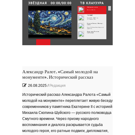
25.06.2026
/
By
Редакция
ЗВЁЗДНАЯ
00:08/00:00
ТВ КЛАУЗУРА
НОЧЬ
Звёздная ночь
Зелёные мемориалы памяти и славы
Винсент Ван Гог
ТЫ-КАДР
Проект «ТЫ – КАДР» — это
инновационная...
Борис Бланк. Мастер-
класс
Борис Лейбович Бланк Народный
художник...
Народы России.
Сабантуй
Народы России
объединились в самом...
Хоровод под названием «Давай дружить»
объединил...
Юные россияне
превратились в
филологов
В День славянской письменности и
культуры совсем...
День славянской
письменности и культуры
24 мая славянский мир отмечает
большой праздник —...
Музеи Московского
Кремля
Александр Ралот. «Самый молодой на
РИНА ЗЕЛЕНАЯ
монументе». Исторический рассказ
Документальный фильм ''РИНА
ЗЕЛЕНАЯ - ИМЯ...
ВРУБЕЛЬ
Советский и российский искусствовед,
26.08.2025
/
Редакция
литератор,...
Анатолий Софронов
''Ростову''
К 95-летию Ростовской писательской
Исторический рассказ Александра Ралота «Самый
организации....
''ЭТЮДЫ О ГОГОЛЕ''. Док.
фильм
молодой на монументе» переплетает живую беседу
В основе фильма - работа русского
писателя Василия...
Пища богов - стихи
современников у памятника Екатерине II с историей
Михаила Скопина-Шуйского — русского полководца
Омский писатель на
Первом городском
канале
Смутного времени. Через призму народного
Зола
воспоминания и диалога раскрывается судьба
Золото моё — на руках
молодого героя, его ратные подвиги, дипломатия,
зола. Песня