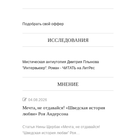
Подобрать свой оффер
ИССЛЕДОВАНИЯ
Выпуск № 1'17 журнала
КЛАУЗУРА
Видео о рубриках и авторах Выпуска №
1'17...
Наш выбор с КЛАУЗУРОЙ
Журнал 'Клаузура' на полках Сети
книжных магазинов...
Мистическая антиутопия Дмитрия Плынова
"Интервьюер". Роман - ЧИТАТЬ на ЛитРес
Пресс-конференция в
'Комсомольской
правде'
29 марта, в преддверии
Международного дня детской...
Мультфильм Приключения
Мохнатика и Веничкина
МНЕНИЕ
Мультипликационный ролик о книге
сказок Светланы...
Звёздная ночь
Винсент Ван Гог
04.08.2026
Мечта, не отдавайся! «Шведская история
любви» Роя Андерсона
Статья Нины Щербак «Мечта, не отдавайся!
“Шведская история любви” Роя…