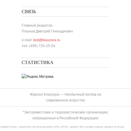
СВЯЗЬ
Главный редактор -
Плынов Дмитрий Геннадиевич
e-mail:
text@klauzura.ru
тел. (495) 726-25-04
СТАТИСТИКА
Журнал Клаузура — Необычный взгляд на
современное искусство
*Экстремистские и террористические организации,
запрещенные в Российской Федерации:
«Правый сектор», «Украинская повстанческая армия» (УПА), «ИГИЛ», «Джабхат Фатх аш-Шам» (бывшая «Джабхат ан-Нусра»,