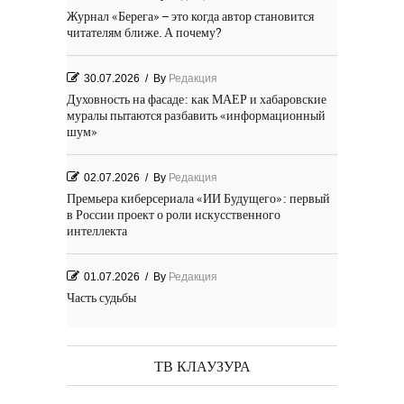
Журнал «Берега» – это когда автор становится
читателям ближе. А почему?
30.07.2026
/
By
Редакция
Духовность на фасаде: как МАЕР и хабаровские
муралы пытаются разбавить «информационный
шум»
02.07.2026
/
By
Редакция
Премьера киберсериала «ИИ Будущего»: первый
в России проект о роли искусственного
интеллекта
01.07.2026
/
By
Редакция
Часть судьбы
29.06.2026
/
By
Редакция
День Победы! Посёлок Гидростроитель. 2026 год
ТВ КЛАУЗУРА