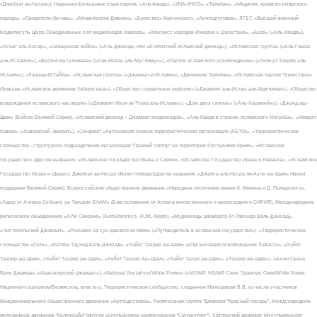
«Джебхат ан-Нусра»), Национал-Большевистская партия, «Аль-Каида», «УНА-УНСО», «Талибан», «Меджлис крымско-татарского
народа», «Свидетели Иеговы», «Мизантропик Дивижн», «Братство» Корчинского, «Артподготовка», ЛГБТ, «Высший военный
Маджлисуль Шура Объединенных сил моджахедов Кавказа», «Конгресс народов Ичкерии и Дагестана», «База» («Аль-Каида»),
«Асбат аль-Ансар», «Священная война» («Аль-Джихад» или «Египетский исламский джихад»), «Исламская группа» («Аль-Гамаа
аль-Исламия»), «Братья-мусульмане» («Аль-Ихван аль-Муслимун»), «Партия исламского освобождения» («Хизб ут-Тахрир аль-
Ислами»), «Лашкар-И-Тайба», «Исламская группа» («Джамаат-и-Ислами»), «Движение Талибан», «Исламская партия Туркестана»
(бывшее «Исламское движение Узбекистана»), «Общество социальных реформ» («Джамият аль-Ислах аль-Иджтимаи»), «Общество
возрождения исламского наследия» («Джамият Ихья ат-Тураз аль-Ислами»), «Дом двух святых» («Аль-Харамейн»), «Джунд аш-
Шам» (Войско Великой Сирии), «Исламский джихад – Джамаат моджахедов», «Аль-Каида в странах исламского Магриба», «Имарат
Кавказ» («Кавказский Эмират»), «Синдикат «Автономная боевая террористическая организация (АБТО)», «Террористическое
сообщество - структурное подразделение организации "Правый сектор" на территории Республики Крым», «Исламское
государство» (другие названия: «Исламское Государство Ирака и Сирии», «Исламское Государство Ирака и Леванта», «Исламское
Государство Ирака и Шама»), Джебхат ан-Нусра (Фронт победы)(другие названия: «Джабха аль-Нусра ли-Ахль аш-Шам» (Фронт
поддержки Великой Сирии), Всероссийское общественное движение «Народное ополчение имени К. Минина и Д. Пожарского»,
«Аджр от Аллаха Субхану уа Тагьаля SHAM» (Благословение от Аллаха милоственного и милосердного СИРИЯ), Международное
религиозное объединение «АУМ Синрике» (AumShinrikyo, AUM, Aleph), «Муджахеды джамаата Ат-Тавхида Валь-Джихад»,
«Чистопольский Джамаат», «Рохнамо ба суи давлати исломи» («Путеводитель в исламское государство»), «Террористическое
сообщество «Сеть», «Катиба Таухид валь-Джихад», «Хайят Тахрир аш-Шам» («Организация освобождения Леванта», «Хайят
Тахрир аш-Шам», «Хейят Тахрир аш-Шам», «Хейят Тахрир Аш-Шам», «Хайят Тахри аш-Шам», «Тахрир аш-Шам»), «Ахлю Сунна
Валь Джамаа» («Красноярский джамаат»), «National Socialism/White Power» («NS/WP, NS/WP Crew, Sparrows Crew/White Power,
Национал-социализм/Белаясила, власть»), Террористическое сообщество, созданное Мальцевым В.В. из числа участников
Межрегионального общественного движения «Артподготовка», Религиозная группа “Джамаат “Красный пахарь”, Международное
молодежное движение "Колумбайн" (другое используемое наименование "Скулшутинг"), Хатлонский джамаат, Мусульманская