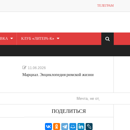
ТЕЛЕГРАМ
ВКА
КЛУБ «ЛИТЕРА-К»
11.06.2026
Марциал. Энциклопедия римской жизни
Мечта, не отдавайся! «Шведская истор
ПОДЕЛИТЬСЯ