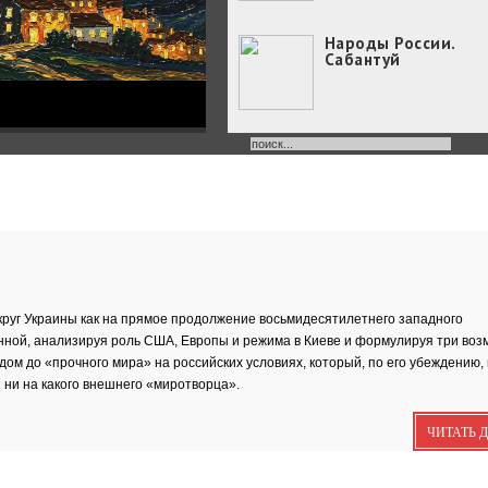
Народы России.
Сабантуй
Народы России
объединились в
самом...
Хоровод под названием
«Давай дружить» объедин
Юные россияне
превратились в
филологов
В День славянской
руг Украины как на прямое продолжение восьмидесятилетнего западного
письменности и культуры
нной, анализируя роль США, Европы и режима в Киеве и формулируя три во
совсем...
м до «прочного мира» на российских условиях, который, по его убеждению,
День славянской
письменности и
 ни на какого внешнего «миротворца».
культуры
24 мая славянский мир
ЧИТАТЬ 
отмечает большой праздн
—...
Музеи Московского