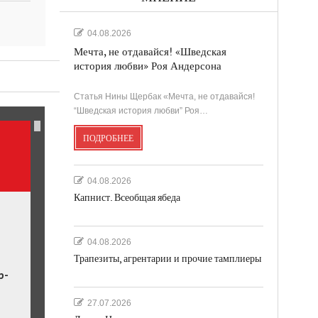
04.08.2026
Мечта, не отдавайся! «Шведская
история любви» Роя Андерсона
ль.
Статья Нины Щербак «Мечта, не отдавайся!
“Шведская история любви” Роя…
ПОДРОБНЕЕ
04.08.2026
Капнист. Всеобщая ябеда
04.08.2026
Трапезиты, агрентарии и прочие тамплиеры
р-
27.07.2026