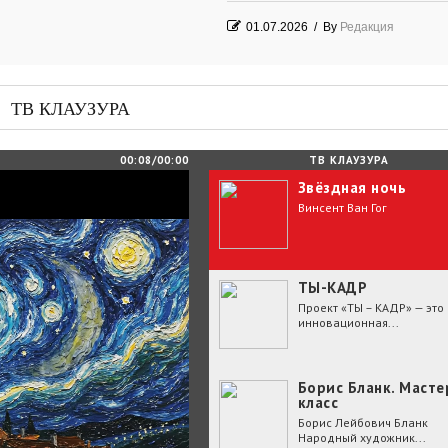
01.07.2026
/
By
Редакция
Часть судьбы
29.06.2026
/
By
Редакция
ТВ КЛАУЗУРА
День Победы! Посёлок Гидростроите
2026 год
00:08/00:00
ТВ КЛАУЗУРА
Звёздная ночь
25.06.2026
/
By
Редакция
Винсент Ван Гог
Зелёные мемориалы памяти и славы
ТЫ-КАДР
Проект «ТЫ – КАДР» — это
инновационная...
Борис Бланк. Масте
класс
Борис Лейбович Бланк
Народный художник...