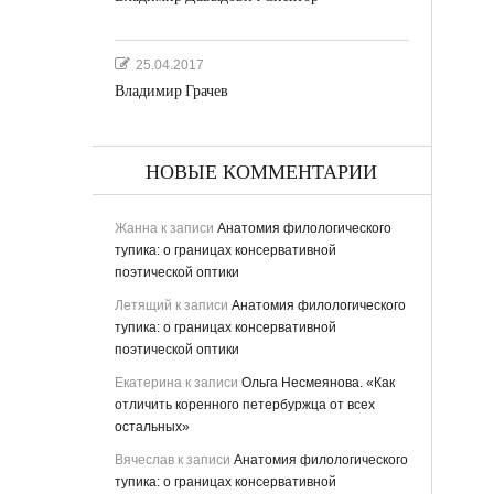
25.04.2017
Владимир Грачев
НОВЫЕ КОММЕНТАРИИ
Жанна
к записи
Анатомия филологического
тупика: о границах консервативной
поэтической оптики
ьная
Летящий
к записи
Анатомия филологического
тупика: о границах консервативной
поэтической оптики
Екатерина
к записи
Ольга Несмеянова. «Как
отличить коренного петербуржца от всех
остальных»
Вячеслав
к записи
Анатомия филологического
тупика: о границах консервативной
ству