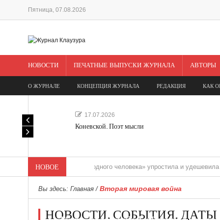
Пятница, 07.08.2026
НОВОСТИ
ПЕЧАТНЫЕ ВЫПУСКИ ЖУРНАЛА
АВТОРЫ
О ЖУРНАЛЕ
КОНЦЕПЦИЯ ЖУРНАЛА
РЕДАКЦИЯ
КАК О
17.07.2026
Коневской. Поэт мысли
«Редакция одного человека» упростила и удешевила медиасоп
НОВОЕ
Вторая мировая война
Вы здесь:
Главная
/
НОВОСТИ. СОБЫТИЯ. ДАТЫ
Мечта, не отдавайся! «Шведская история