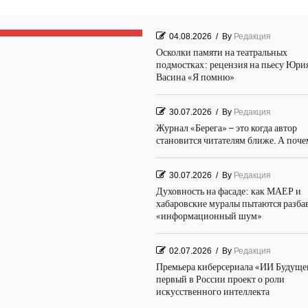
04.08.2026
/
By
Редакция
Осколки памяти на театральных
подмостках: рецензия на пьесу Юри
Васина «Я помню»
30.07.2026
/
By
Редакция
Журнал «Берега» – это когда автор
становится читателям ближе. А поч
30.07.2026
/
By
Редакция
Духовность на фасаде: как МАЕР и
хабаровские муралы пытаются разба
«информационный шум»
02.07.2026
/
By
Редакция
Премьера киберсериала «ИИ Будуще
первый в России проект о роли
искусственного интеллекта