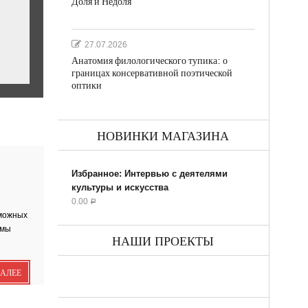
Доля и Недоля
27.07.2026
Анатомия филологического тупика: о
границах консервативной поэтической
оптики
НОВИНКИ МАГАЗИНА
ил...
Избранное: Интервью с деятелями
культуры и искусства
0.00
Р
зможных
 мы
НАШИ ПРОЕКТЫ
ДАЛЕЕ
ик