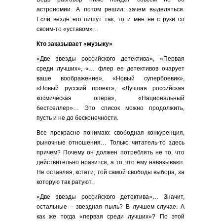
астрономии. А потом решил: зачем выделяться.
Если везде его пишут так, то и мне не с руки со
своим-то «уставом»…
Кто заказывает «музыку»
«Две звезды российского детектива», «Первая
среди лучших», «… флер ее детективов очарует
ваше воображение», «Новый супербоевик»,
«Новый русский проект», «Лучшая российская
космическая опера», «Национальный
бестселлер»… Это список можно продолжить,
пусть и не до бесконечности.
Все прекрасно понимаю: свободная конкуренция,
рыночные отношения… Только читатель-то здесь
причем? Почему он должен потреблять не то, что
действительно нравится, а то, что ему навязывают.
Не оставляя, кстати, той самой свободы выбора, за
которую так ратуют.
«Две звезды российского детектива»… Значит,
остальные – звездная пыль? В лучшем случае. А
как же тогда «первая среди лучших»? По этой