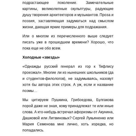
подрастающее поколение. Замечательные
картины, великолепные скульптуры, радующие
душу творения архитекторов и музыкантов. Проза и
поэзия, заставляющая задуматься над смыслом
жизни, дающая яркие примеры для подражания.
Или о многом из перечисленного выше следует
писать уже в прошедшем времени? Хорошо, что
пока еще не обо всем.
Холодные «звезды»
«Однажды русский генерал из гор к Тифлису
проезжал». Многие ли из нынешних школьников (да
и студентов-филологов), не задумываясь, назовут
хотя бы автора этих строк. А уж, если и название
поэмы…
Мы цитируем Пушкина, Грибоедова, Булгакова
порой даже не зная, кому принадлежат те или иные
слова. А кто-нибудь встречал афоризмы от Акунина,
Дашковой или Литвиновых? Сергей Лукьяненко или
Мария Семенова мне лично, хоть изредка, но
попадались.