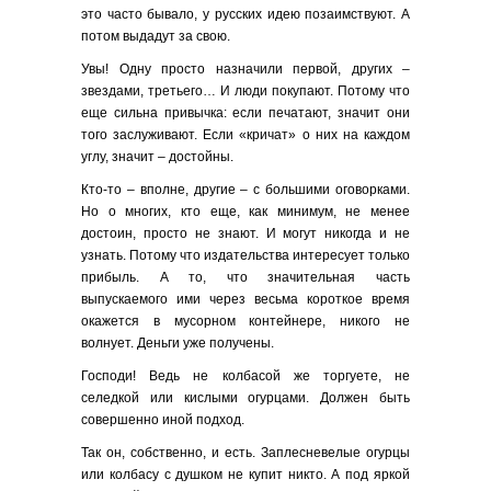
это часто бывало, у русских идею позаимствуют. А
потом выдадут за свою.
Увы! Одну просто назначили первой, других –
звездами, третьего… И люди покупают. Потому что
еще сильна привычка: если печатают, значит они
того заслуживают. Если «кричат» о них на каждом
углу, значит – достойны.
Кто-то – вполне, другие – с большими оговорками.
Но о многих, кто еще, как минимум, не менее
достоин, просто не знают. И могут никогда и не
узнать. Потому что издательства интересует только
прибыль. А то, что значительная часть
выпускаемого ими через весьма короткое время
окажется в мусорном контейнере, никого не
волнует. Деньги уже получены.
Господи! Ведь не колбасой же торгуете, не
селедкой или кислыми огурцами. Должен быть
совершенно иной подход.
Так он, собственно, и есть. Заплесневелые огурцы
или колбасу с душком не купит никто. А под яркой