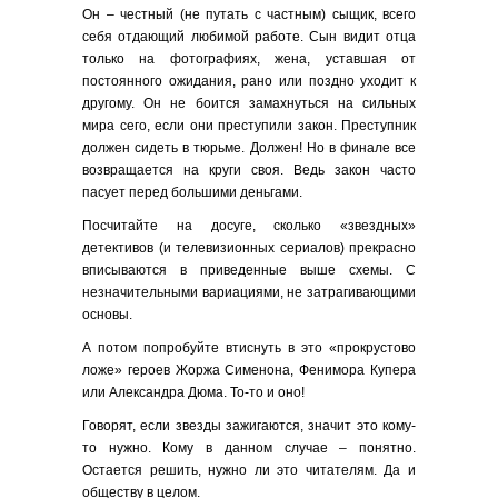
Он – честный (не путать с частным) сыщик, всего
себя отдающий любимой работе. Сын видит отца
только на фотографиях, жена, уставшая от
постоянного ожидания, рано или поздно уходит к
другому. Он не боится замахнуться на сильных
мира сего, если они преступили закон. Преступник
должен сидеть в тюрьме. Должен! Но в финале все
возвращается на круги своя. Ведь закон часто
пасует перед большими деньгами.
Посчитайте на досуге, сколько «звездных»
детективов (и телевизионных сериалов) прекрасно
вписываются в приведенные выше схемы. С
незначительными вариациями, не затрагивающими
основы.
А потом попробуйте втиснуть в это «прокрустово
ложе» героев Жоржа Сименона, Фенимора Купера
или Александра Дюма. То-то и оно!
Говорят, если звезды зажигаются, значит это кому-
то нужно. Кому в данном случае – понятно.
Остается решить, нужно ли это читателям. Да и
обществу в целом.