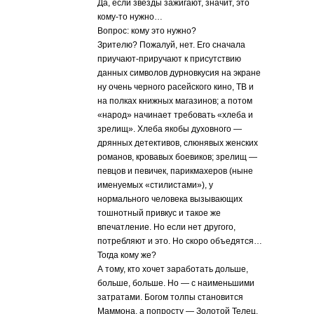
Да, если звезды зажигают, значит, это
кому-то нужно…
Вопрос: кому это нужно?
Зрителю? Пожалуй, нет. Его сначала
приучают-приручают к присутствию
данных символов дурновкусия на экране
ну очень черного расейского кино, ТВ и
на полках книжных магазинов; а потом
«народ» начинает требовать «хлеба и
зрелищ». Хлеба якобы духовного —
дрянных детективов, слюнявых женских
романов, кровавых боевиков; зрелищ —
певцов и певичек, парикмахеров (ныне
именуемых «стилистами»), у
нормального человека вызывающих
тошнотный привкус и такое же
впечатление. Но если нет другого,
потребляют и это. Но скоро объедятся…
Тогда кому же?
А тому, кто хочет заработать дольше,
больше, больше. Но — с наименьшими
затратами. Богом толпы становится
Маммона, а попросту — Золотой Телец,