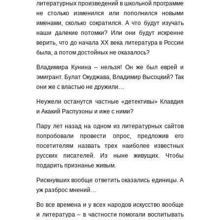
литературных произведений в школьной программе
не столько изменился или пополнился новыми
именами, сколько сократился. А что будут изучать
наши далекие потомки? Или они будут искренне
верить, что до начала ХХ века литература в России
была, а потом достойных не оказалось?
Владимира Кунина – нельзя! Он же был еврей и
эмигрант. Булат Окуджава, Владимир Высоцкий? Так
они же с властью не дружили…
Неужели останутся частные «детективы» Клавдия
и Акакий Распузоны и иже с ними?
Пару лет назад на одном из литературных сайтов
попробовали провести опрос, предложив его
посетителям назвать трех наиболее известных
русских писателей. Из ныне живущих. Чтобы
подарить признанье живым.
Рискнувших вообще ответить оказались единицы. А
уж разброс мнений…
Во все времена и у всех народов искусство вообще
и литература – в частности помогали воспитывать