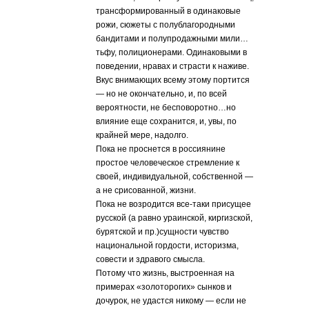
трансформированный в одинаковые
рожи, сюжеты с полублагородными
бандитами и полупродажными мили…
тьфу, полиционерами. Одинаковыми в
поведении, нравах и страсти к наживе.
Вкус внимающих всему этому портится
— но не окончательно, и, по всей
вероятности, не бесповоротно…но
влияние еще сохранится, и, увы, по
крайней мере, надолго.
Пока не проснется в россиянине
простое человеческое стремление к
своей, индивидуальной, собственной —
а не срисованной, жизни.
Пока не возродится все-таки присущее
русской (а равно ураинской, киргизской,
бурятской и пр.)сущности чувство
национальной гордости, историзма,
совести и здравого смысла.
Потому что жизнь, выстроенная на
примерах «золоторогих» сынков и
дочурок, не удастся никому — если не