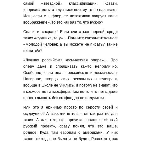
самой «звездной» классификации. Кстати,
«первая» есть, а «лучших» почему-то не называют.
Или, если «… флер ее детективов очарует ваше
воображение», то это как раз то, что нужно?
Спаси и сохрани! Если считаться первой среди
таких «лучших», то уж… Помните сакраментальное:
«Молодой человек, а вы можете не писать? Так не
пишите!»?
«Лучшая российская космическая опера»… Про
оперу даже и спрашивать как-то неприлично.
Особенно, если она – российская и космическая.
Наверное, творцы сиих рекламных «шедевров»
вообще в школе не учились, и потому не знают, что
в космосе нет атмосферы. Там не то, что петь, даже
просто дышать без скафандра не получится.
Или это я ёрничаю просто по серости своей и
скудоумию? А высокий штиль – он как раз не для
таких. А для тех, кто, прочитав надпись «Новый
русский проект», сразу понял, что это наше,
родное. Куда там европам с америками. У них
такого никогда не было и не будет. Разве что, как