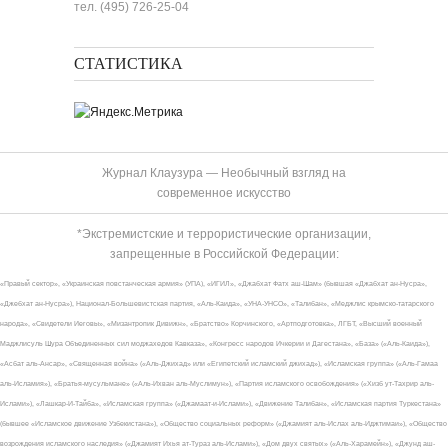
тел. (495) 726-25-04
СТАТИСТИКА
Журнал Клаузура — Необычный взгляд на
современное искусство
*Экстремистские и террористические организации,
запрещенные в Российской Федерации:
«Правый сектор», «Украинская повстанческая армия» (УПА), «ИГИЛ», «Джабхат Фатх аш-Шам» (бывшая «Джабхат ан-Нусра»,
«Джебхат ан-Нусра»), Национал-Большевистская партия, «Аль-Каида», «УНА-УНСО», «Талибан», «Меджлис крымско-татарского
народа», «Свидетели Иеговы», «Мизантропик Дивижн», «Братство» Корчинского, «Артподготовка», ЛГБТ, «Высший военный
Маджлисуль Шура Объединенных сил моджахедов Кавказа», «Конгресс народов Ичкерии и Дагестана», «База» («Аль-Каида»),
«Асбат аль-Ансар», «Священная война» («Аль-Джихад» или «Египетский исламский джихад»), «Исламская группа» («Аль-Гамаа
аль-Исламия»), «Братья-мусульмане» («Аль-Ихван аль-Муслимун»), «Партия исламского освобождения» («Хизб ут-Тахрир аль-
Ислами»), «Лашкар-И-Тайба», «Исламская группа» («Джамаат-и-Ислами»), «Движение Талибан», «Исламская партия Туркестана»
(бывшее «Исламское движение Узбекистана»), «Общество социальных реформ» («Джамият аль-Ислах аль-Иджтимаи»), «Общество
возрождения исламского наследия» («Джамият Ихья ат-Тураз аль-Ислами»), «Дом двух святых» («Аль-Харамейн»), «Джунд аш-