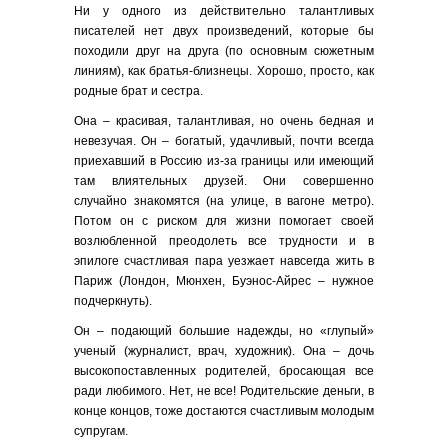
Ни у одного из действительно талантливых
писателей нет двух произведений, которые бы
походили друг на друга (по основным сюжетным
линиям), как братья-близнецы. Хорошо, просто, как
родные брат и сестра.
Она – красивая, талантливая, но очень бедная и
невезучая. Он – богатый, удачливый, почти всегда
приехавший в Россию из-за границы или имеющий
там влиятельных друзей. Они совершенно
случайно знакомятся (на улице, в вагоне метро).
Потом он с риском для жизни помогает своей
возлюбленной преодолеть все трудности и в
эпилоге счастливая пара уезжает навсегда жить в
Париж (Лондон, Мюнхен, Буэнос-Айрес – нужное
подчеркнуть).
Он – подающий большие надежды, но «глупый»
ученый (журналист, врач, художник). Она – дочь
высокопоставленных родителей, бросающая все
ради любимого. Нет, не все! Родительские деньги, в
конце концов, тоже достаются счастливым молодым
супругам.