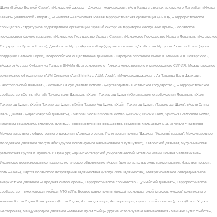
Шам» (Войско Великой Сирии), «Исламский джихад – Джамаат моджахедов», «Аль-Каида в странах исламского Магриба», «Имарат
Кавказ» («Кавказский Эмират»), «Синдикат «Автономная боевая террористическая организация (АБТО)», «Террористическое
сообщество - структурное подразделение организации "Правый сектор" на территории Республики Крым», «Исламское
государство» (другие названия: «Исламское Государство Ирака и Сирии», «Исламское Государство Ирака и Леванта», «Исламское
Государство Ирака и Шама»), Джебхат ан-Нусра (Фронт победы)(другие названия: «Джабха аль-Нусра ли-Ахль аш-Шам» (Фронт
поддержки Великой Сирии), Всероссийское общественное движение «Народное ополчение имени К. Минина и Д. Пожарского»,
«Аджр от Аллаха Субхану уа Тагьаля SHAM» (Благословение от Аллаха милоственного и милосердного СИРИЯ), Международное
религиозное объединение «АУМ Синрике» (AumShinrikyo, AUM, Aleph), «Муджахеды джамаата Ат-Тавхида Валь-Джихад»,
«Чистопольский Джамаат», «Рохнамо ба суи давлати исломи» («Путеводитель в исламское государство»), «Террористическое
сообщество «Сеть», «Катиба Таухид валь-Джихад», «Хайят Тахрир аш-Шам» («Организация освобождения Леванта», «Хайят
Тахрир аш-Шам», «Хейят Тахрир аш-Шам», «Хейят Тахрир Аш-Шам», «Хайят Тахри аш-Шам», «Тахрир аш-Шам»), «Ахлю Сунна
Валь Джамаа» («Красноярский джамаат»), «National Socialism/White Power» («NS/WP, NS/WP Crew, Sparrows Crew/White Power,
Национал-социализм/Белаясила, власть»), Террористическое сообщество, созданное Мальцевым В.В. из числа участников
Межрегионального общественного движения «Артподготовка», Религиозная группа “Джамаат “Красный пахарь”, Международное
молодежное движение "Колумбайн" (другое используемое наименование "Скулшутинг"), Хатлонский джамаат, Мусульманская
религиозная группа п. Кушкуль г. Оренбург, «Крымско-татарский добровольческий батальон имени Номана Челеджихана»,
Украинское военизированное националистическое объединение «Азов» (другие используемые наименования: батальон «Азов»,
полк «Азов»), Партия исламского возрождения Таджикистана (Республика Таджикистан), Межрегиональное леворадикальное
анархистское движение «Народная самооборона», Террористическое сообщество «Дуббайский джамаат», Террористическое
сообщество – «московская ячейка» МТО «ИГ», Боевое крыло группы (вирда) последователей (мюидов, мурдов) религиозного
течения Батал-Хаджи Белхороева (Батал-Хаджи, баталхаджинцев, белхороевцев, тариката шейха овлия (устаза) Батал-Хаджи
Белхороева), Международное движение «Маньяки Культ Убийц» (другие используемые наименования «Маньяки Культ Убийств»,