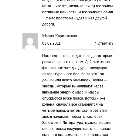
поздно. И мы, общество (пусть уже без
меня… что же, жизнь конечна) возродим
истинные ценности. И возродимся сами!
…У нас просто не будет и нет другой
дороги.
Мария Карпинская
03.09.2011
/
Ответить
Наконец — то находятся люди, которые
размышляют о главном. Действительно,
фальшивые звезды. дурно-пахнущая
литература и все борьба за что? за
деньги или нечто большее? Певцы —
звезды, которые выкачивают через
внимание энергию масс, и массы
опускаются ниже пояса, потом ниже
колена, сначала все становятся на
четыре лапы, а потом уже через этих
звезд начинают ползать, как черви.
Зачем это? Литература, музыка, поэзия,
опера, голоса ведущие нас к вершинам
высшего подъема человеческого духа