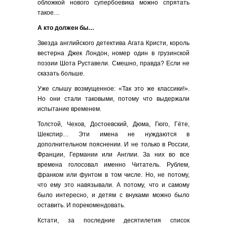
обложкой нового супербоевика можно спрятать
такое…
А кто должен бы…
Звезда английского детектива Агата Кристи, король
вестерна Джек Лондон, номер один в грузинской
поэзии Шота Руставели. Смешно, правда? Если не
сказать больше.
Уже слышу возмущенное: «Так это же классики!».
Но они стали таковыми, потому что выдержали
испытание временем.
Толстой, Чехов, Достоевский, Дюма, Гюго, Гёте,
Шекспир… Эти имена не нуждаются в
дополнительном пояснении. И не только в России,
Франции, Германии или Англии. За них во все
времена голосовал именно Читатель. Рублем,
франком или фунтом в том числе. Но, не потому,
что ему это навязывали. А потому, что и самому
было интересно, и детям с внуками можно было
оставить. И порекомендовать.
Кстати, за последние десятилетия список