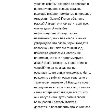
ушла из страны, все пало в забвение и
на смену пришли звезды фальши,
ведущие в задне-проходные и передние
отверстия. Зачем? Потом обвинять
массы? А люди, они как дети, едят все,
что им дают. А жить без
информационной пищи так же
невозможно, как и без хлеба. Ученые
утверждают, что слова, звуки, входят в
человека и меняют его генный код,
изменяют хромосомы. Звезды не
понимают, что они программируют
людей назад в животных, растения, в
червей? Когда же люди начнут
осознавать, кто они, и кем должны быть,
рожденные в физическом теле. а не в
теле червя, животного? Народ не хочет,
народ плюет в такое искусство, и мысль
своей возвращает звездам все то, что
они несут в него. пусть сами в своем
безобразии и захлебываются.
достаточно постановить, что ко мне вот