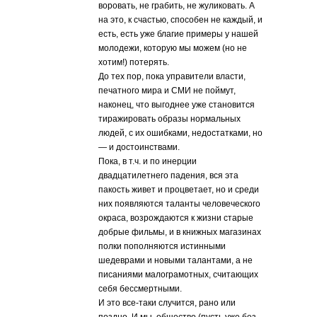
воровать, не грабить, не жуликовать. А
на это, к счастью, способен не каждый, и
есть, есть уже благие примеры у нашей
молодежи, которую мы можем (но не
хотим!) потерять.
До тех пор, пока управители власти,
печатного мира и СМИ не поймут,
наконец, что выгоднее уже становится
тиражировать образы нормальных
людей, с их ошибками, недостатками, но
— и достоинствами.
Пока, в т.ч. и по инерции
двадцатилетнего падения, вся эта
пакость живет и процветает, но и среди
них появляются таланты человеческого
окраса, возрождаются к жизни старые
добрые фильмы, и в книжных магазинах
полки пополняются истинными
шедеврами и новыми талантами, а не
писаниями малограмотных, считающих
себя бессмертными.
И это все-таки случится, рано или