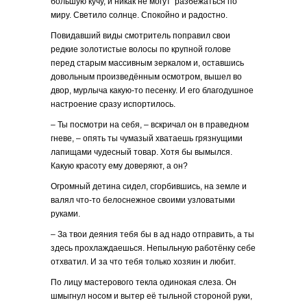
большую кучу, и никак не могут разбежаться по
миру. Светило солнце. Спокойно и радостно.
Повидавший виды смотритель поправил свои
редкие золотистые волосы по крупной голове
перед старым массивным зеркалом и, оставшись
довольным произведённым осмотром, вышел во
двор, мурлыча какую-то песенку. И его благодушное
настроение сразу испортилось.
– Ты посмотри на себя, – вскричал он в праведном
гневе, – опять ты чумазый хватаешь грязнущими
лапищами чудесный товар. Хотя бы вымылся.
Какую красоту ему доверяют, а он?
Огромный детина сидел, сгорбившись, на земле и
валял что-то белоснежное своими узловатыми
руками.
– За твои деяния тебя бы в ад надо отправить, а ты
здесь прохлаждаешься. Непыльную работёнку себе
отхватил. И за что тебя только хозяин и любит.
По лицу мастерового текла одинокая слеза. Он
шмыгнул носом и вытер её тыльной стороной руки,