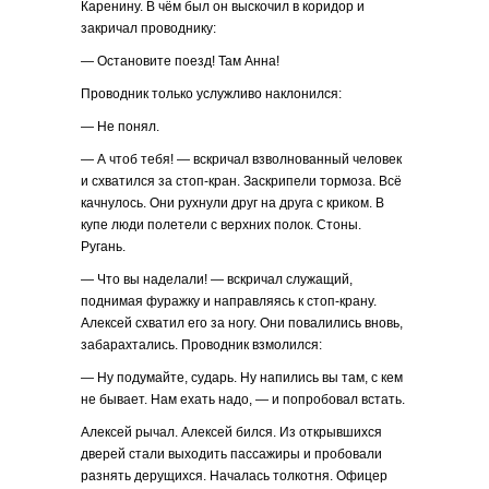
Каренину. В чём был он выскочил в коридор и
закричал проводнику:
— Остановите поезд! Там Анна!
Проводник только услужливо наклонился:
— Не понял.
— А чтоб тебя! — вскричал взволнованный человек
и схватился за стоп-кран. Заскрипели тормоза. Всё
качнулось. Они рухнули друг на друга с криком. В
купе люди полетели с верхних полок. Стоны.
Ругань.
— Что вы наделали! — вскричал служащий,
поднимая фуражку и направляясь к стоп-крану.
Алексей схватил его за ногу. Они повалились вновь,
забарахтались. Проводник взмолился:
— Ну подумайте, сударь. Ну напились вы там, с кем
не бывает. Нам ехать надо, — и попробовал встать.
Алексей рычал. Алексей бился. Из открывшихся
дверей стали выходить пассажиры и пробовали
разнять дерущихся. Началась толкотня. Офицер