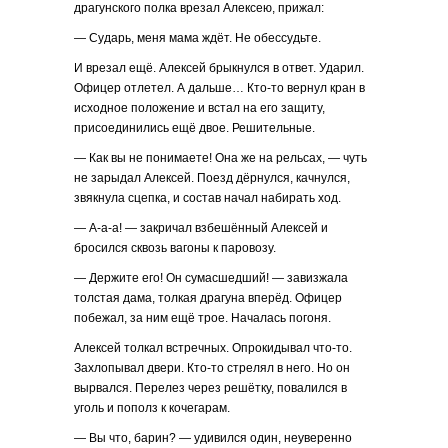
драгунского полка врезал Алексею, прижал:
— Сударь, меня мама ждёт. Не обессудьте.
И врезал ещё. Алексей брыкнулся в ответ. Ударил.
Офицер отлетел. А дальше… Кто-то вернул кран в
исходное положение и встал на его защиту,
присоединились ещё двое. Решительные.
— Как вы не понимаете! Она же на рельсах, — чуть
не зарыдал Алексей. Поезд дёрнулся, качнулся,
звякнула сцепка, и состав начал набирать ход.
— А-а-а! — закричал взбешённый Алексей и
бросился сквозь вагоны к паровозу.
— Держите его! Он сумасшедший! — завизжала
толстая дама, толкая драгуна вперёд. Офицер
побежал, за ним ещё трое. Началась погоня.
Алексей толкал встречных. Опрокидывал что-то.
Захлопывал двери. Кто-то стрелял в него. Но он
вырвался. Перелез через решётку, повалился в
уголь и пополз к кочегарам.
— Вы что, барин? — удивился один, неуверенно