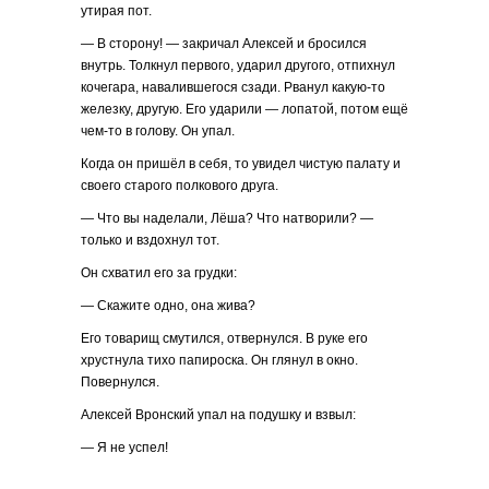
утирая пот.
— В сторону! — закричал Алексей и бросился
внутрь. Толкнул первого, ударил другого, отпихнул
кочегара, навалившегося сзади. Рванул какую-то
железку, другую. Его ударили — лопатой, потом ещё
чем-то в голову. Он упал.
Когда он пришёл в себя, то увидел чистую палату и
своего старого полкового друга.
— Что вы наделали, Лёша? Что натворили? —
только и вздохнул тот.
Он схватил его за грудки:
— Скажите одно, она жива?
Его товарищ смутился, отвернулся. В руке его
хрустнула тихо папироска. Он глянул в окно.
Повернулся.
Алексей Вронский упал на подушку и взвыл:
— Я не успел!