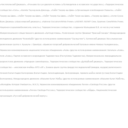
«Чистопольский Джамаат», «Рохнамо ба суи давлати исломи» («Путеводитель в исламское государство»), «Террористическое
сообщество «Сеть», «Катиба Таухид валь-Джихад», «Хайят Тахрир аш-Шам» («Организация освобождения Леванта», «Хайят
Тахрир аш-Шам», «Хейят Тахрир аш-Шам», «Хейят Тахрир Аш-Шам», «Хайят Тахри аш-Шам», «Тахрир аш-Шам»), «Ахлю Сунна
Валь Джамаа» («Красноярский джамаат»), «National Socialism/White Power» («NS/WP, NS/WP Crew, Sparrows Crew/White Power,
Национал-социализм/Белаясила, власть»), Террористическое сообщество, созданное Мальцевым В.В. из числа участников
Межрегионального общественного движения «Артподготовка», Религиозная группа “Джамаат “Красный пахарь”, Международное
молодежное движение "Колумбайн" (другое используемое наименование "Скулшутинг"), Хатлонский джамаат, Мусульманская
религиозная группа п. Кушкуль г. Оренбург, «Крымско-татарский добровольческий батальон имени Номана Челеджихана»,
Украинское военизированное националистическое объединение «Азов» (другие используемые наименования: батальон «Азов»,
полк «Азов»), Партия исламского возрождения Таджикистана (Республика Таджикистан), Межрегиональное леворадикальное
анархистское движение «Народная самооборона», Террористическое сообщество «Дуббайский джамаат», Террористическое
сообщество – «московская ячейка» МТО «ИГ», Боевое крыло группы (вирда) последователей (мюидов, мурдов) религиозного
течения Батал-Хаджи Белхороева (Батал-Хаджи, баталхаджинцев, белхороевцев, тариката шейха овлия (устаза) Батал-Хаджи
Белхороева), Международное движение «Маньяки Культ Убийц» (другие используемые наименования «Маньяки Культ Убийств»,
«Молодёжь Которая Улыбается», М.К.У.), Украинское военизированное объединение Легион «Свобода России» (другое
используемое наименование «Легион Свобода России»), Террористическое сообщество «Айдар», Националистическая
организация «Русский добровольческий корпус»