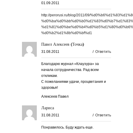
01.09.2011
http://perorusi.ru/blog/2011/09/%d0%b6%d1%83%
%d0%ba%d0%bb%d0%b0%d1%83%d0%b7%d1%83%
%d1%81%d0%be%d0%b4%d0%b5%d1%80%d0%b6%
%d0%b2%d1%8b%d0%bf%d1
Павел Алексеев (Точка)
31.08.2011
/
Ответить
Благодарю журнал «Клаузура» за
начала сотрудничества. Рад всем
откликам.
С пожеланиями удачи, процветания и
здоровья!
Алексеев Павел
Лариса
31.08.2011
/
Ответить
Понравилось. Буду ждать еще.