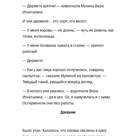
— Держите крепче! — взвизгнула Мухина Вера
Игнатьевна.
И они держали… кто серп, кто молот.
— У меня коровы — не доены, — чуть не ревела, как
тёлка, колхозница.
— У меня болванка зажата в станке, — хрипел
рабочий.
— Держите!
— Как у вас лица хорошо получились, товарищ
скульптор, — сказали Мухиной на просмотре. —
Твёрдый такой, рвущийся вперёд взгляд.
— В колхоз они рвались, — вздохнула Вера
Игнатьевна, — да в цех. Ох, и намучилась я с ними.
Остервенели они без работы.
Дворник
Было утро. Казалось, что облака свалены в одну