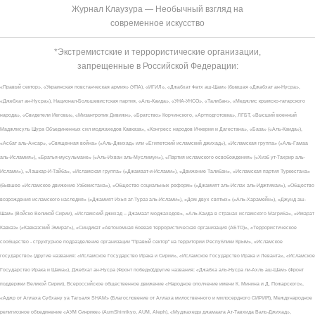
Журнал Клаузура — Необычный взгляд на
современное искусство
*Экстремистские и террористические организации,
запрещенные в Российской Федерации:
«Правый сектор», «Украинская повстанческая армия» (УПА), «ИГИЛ», «Джабхат Фатх аш-Шам» (бывшая «Джабхат ан-Нусра»,
«Джебхат ан-Нусра»), Национал-Большевистская партия, «Аль-Каида», «УНА-УНСО», «Талибан», «Меджлис крымско-татарского
народа», «Свидетели Иеговы», «Мизантропик Дивижн», «Братство» Корчинского, «Артподготовка», ЛГБТ, «Высший военный
Маджлисуль Шура Объединенных сил моджахедов Кавказа», «Конгресс народов Ичкерии и Дагестана», «База» («Аль-Каида»),
«Асбат аль-Ансар», «Священная война» («Аль-Джихад» или «Египетский исламский джихад»), «Исламская группа» («Аль-Гамаа
аль-Исламия»), «Братья-мусульмане» («Аль-Ихван аль-Муслимун»), «Партия исламского освобождения» («Хизб ут-Тахрир аль-
Ислами»), «Лашкар-И-Тайба», «Исламская группа» («Джамаат-и-Ислами»), «Движение Талибан», «Исламская партия Туркестана»
(бывшее «Исламское движение Узбекистана»), «Общество социальных реформ» («Джамият аль-Ислах аль-Иджтимаи»), «Общество
возрождения исламского наследия» («Джамият Ихья ат-Тураз аль-Ислами»), «Дом двух святых» («Аль-Харамейн»), «Джунд аш-
Шам» (Войско Великой Сирии), «Исламский джихад – Джамаат моджахедов», «Аль-Каида в странах исламского Магриба», «Имарат
Кавказ» («Кавказский Эмират»), «Синдикат «Автономная боевая террористическая организация (АБТО)», «Террористическое
сообщество - структурное подразделение организации "Правый сектор" на территории Республики Крым», «Исламское
государство» (другие названия: «Исламское Государство Ирака и Сирии», «Исламское Государство Ирака и Леванта», «Исламское
Государство Ирака и Шама»), Джебхат ан-Нусра (Фронт победы)(другие названия: «Джабха аль-Нусра ли-Ахль аш-Шам» (Фронт
поддержки Великой Сирии), Всероссийское общественное движение «Народное ополчение имени К. Минина и Д. Пожарского»,
«Аджр от Аллаха Субхану уа Тагьаля SHAM» (Благословение от Аллаха милоственного и милосердного СИРИЯ), Международное
религиозное объединение «АУМ Синрике» (AumShinrikyo, AUM, Aleph), «Муджахеды джамаата Ат-Тавхида Валь-Джихад»,