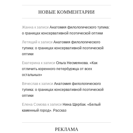
НОВЫЕ КОММЕНТАРИИ
Жанна
к записи
Анатомия филологического тупика:
о границах консервативной поэтической оптики
Летящий
к записи
Анатомия филологического
тупика: о границах консервативной поэтической
оптики
Екатерина
к записи
Ольга Несмеянова. «Как
отличить коренного петербуржца от всех
остальных»
Вячеслав
к записи
Анатомия филологического
тупика: о границах консервативной поэтической
оптики
Елена Сомова
к записи
Нина Щербак. «Белый
каменный город». Рассказ
РЕКЛАМА