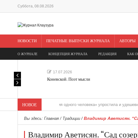
Суббота, 08.08.2026
НОВОСТИ
ПЕЧАТНЫЕ ВЫПУСКИ ЖУРНАЛА
АВТОРЫ
О ЖУРНАЛЕ
КОНЦЕПЦИЯ ЖУРНАЛА
РЕДАКЦИЯ
КАК О
17.07.2026
Коневской. Поэт мысли
«Редакция одного человека» упростила и удешевила медиасо
НОВОЕ
Владимир Аветисян. “С
Вы здесь:
Главная
/
Традиции
/
Владимир Аветисян. “Сад созерц