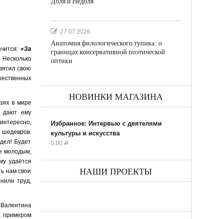
Доля и Недоля
27.07.2026
Анатомия филологического тупика: о
ачится:
«За
границах консервативной поэтической
. Несколько
оптики
святил свою
жественных
НОВИНКИ МАГАЗИНА
язях в мире
е дают ему
 интересно,
Избранное: Интервью с деятелями
 шедевров.
культуры и искусства
 дел! Будет
0.00
Р
е молодым,
му удаётся
НАШИ ПРОЕКТЫ
ть нам свои
нили труд,
 Валентина
а примером