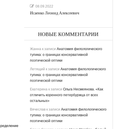
08.09.2022
Исаенко Леонид Алексеевич
НОВЫЕ КОММЕНТАРИИ
Жанна
к записи
Анатомия филологического
тупика: о границах консервативной
поэтической оптики
Летящий
к записи
Анатомия филологического
тупика: о границах консервативной
поэтической оптики
Екатерина
к записи
Ольга Несмеянова. «Как
отличить коренного петербуржца от всех
остальных»
Вячеслав
к записи
Анатомия филологического
тупика: о границах консервативной
поэтической оптики
пределение