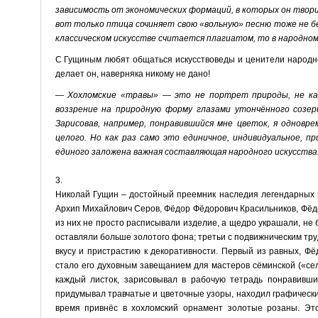
зависимость от экономических формаций, в которых он творил
вот только птица сочиняет свою «вольную» песню тоже не б
классическом искусстве считается плагиатом, то в народном
С Гущиным любят общаться искусствоведы и ценители народног
делает он, наверняка никому не дано!
— Хохломские «травы» — это не портрет природы, не ка
воззрение на природную форму глазами утончённого соз
Зарисовав, например, понравившийся мне цветок, я одновре
целого. Но как раз само это единичное, индивидуальное, п
единого заложена важная составляющая народного искусства
3.
Николай Гущин – достойный преемник наследия легендарных п
Архип Михайлович Серов, Фёдор Фёдорович Красильников, Фёд
из них не просто расписывали изделие, а щедро украшали, не 
оставляли больше золотого фона; третьи с подвижническим т
вкусу и пристрастию к декоративности. Первый из равных, Ф
стало его духовным завещанием для мастеров сёминской («се
каждый листок, зарисовывал в рабочую тетрадь понравивш
придумывал травчатые и цветочные узоры, находил графически
время привнёс в хохломский орнамент золотые розаны. Это