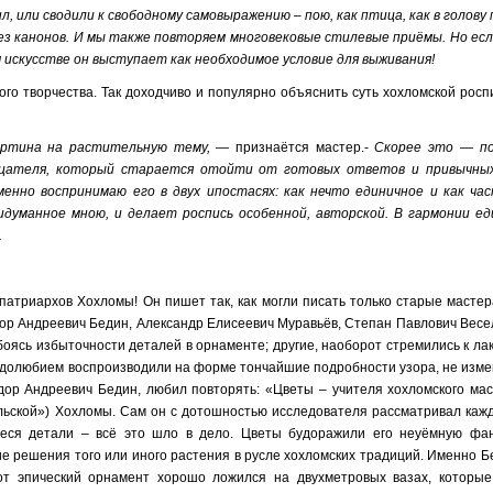
, или сводили к свободному самовыражению – пою, как птица, как в голову
ез канонов. И мы также повторяем многовековые стилевые приёмы. Но есл
 искусстве он выступает как необходимое условие для выживания!
о творчества. Так доходчиво и популярно объяснить суть хохломской роспи
ртина на растительную тему,
— признаётся мастер.-
Скорее это — по
ерцателя, который старается отойти от готовых ответов и привычны
менно воспринимаю его в двух ипостасях: как нечто единичное и как ча
ридуманное мною, и делает роспись особенной, авторской. В гармонии ед
.
атриархов Хохломы! Он пишет так, как могли писать только старые мастера
ор Андреевич Бедин, Александр Елисеевич Муравьёв, Степан Павлович Вес
боясь избыточности деталей в орнаменте; другие, наоборот стремились к ла
рудолюбием воспроизводили на форме тончайшие подробности узора, не изме
ёдор Андреевич Бедин, любил повторять: «Цветы – учителя хохломского мас
льской») Хохломы. Сам он с дотошностью исследователя рассматривал кажд
иеся детали – всё это шло в дело. Цветы будоражили его неуёмную фа
е решения того или иного растения в русле хохломских традиций. Именно Б
т эпический орнамент хорошо ложился на двухметровых вазах, которые