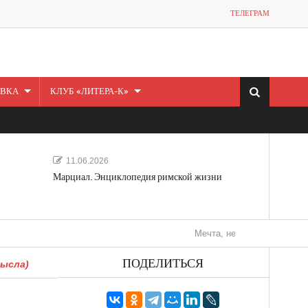
ТЕЛЕГРАМ
ВКА
КЛУБ «ЛИТЕРА-К»
11.06.2026
Марциал. Энциклопедия римской жизни
Мечта, не отдавайся! «Шведская исто
ПОДЕЛИТЬСЯ
мысла)