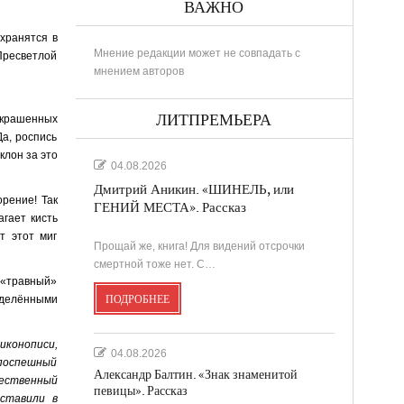
ВАЖНО
хранятся в
Мнение редакции может не совпадать с
 Пресветлой
мнением авторов
ЛИТПРЕМЬЕРА
украшенных
Да, роспись
клон за это
04.08.2026
Дмитрий Аникин. «ШИНЕЛЬ, или
рение! Так
ГЕНИЙ МЕСТА». Рассказ
агает кисть
т этот миг
Прощай же, книга! Для видений отсрочки
смертной тоже нет. С…
 «травный»
ПОДРОБНЕЕ
еделёнными
иконописи,
04.08.2026
 поспешный
Александр Балтин. «Знак знаменитой
жественный
певицы». Рассказ
 ставили в