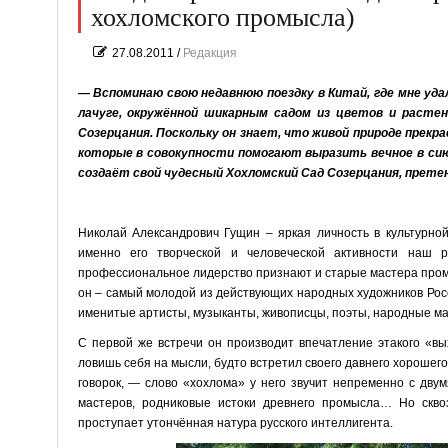
хохломского промысла)
27.08.2011
/
Редакция
—
Вспоминаю свою недавнюю поездку в Китай, где мне уда
лачуге, окружённой шикарным садом из цветов и растен
Созерцания. Поскольку он знает, что живой природе прекр
которые в совокупности помогают выразить вечное в сию
создаёт свой чудесный Хохломский Сад Созерцания, прете
Николай Александрович Гущин – яркая личность в культурной
именно его творческой и человеческой активности наш 
профессиональное лидерство признают и старые мастера промы
он – самый молодой из действующих народных художников Росси
именитые артисты, музыканты, живописцы, поэты, народные ма
С первой же встречи он производит впечатление этакого «в
ловишь себя на мысли, будто встретил своего давнего хорошего
говорок, — слово «хохлома» у него звучит непременно с дву
мастеров, родниковые истоки древнего промысла… Но сквоз
проступает утончённая натура русского интеллигента.