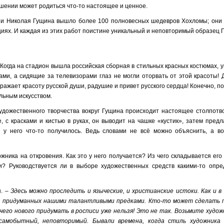
ошении может родиться что-то настоящее и ценное.
сии Николая Гущина вышло более 100 полновесных шедевров Хохломы; они 
циях. И каждая из этих работ поистине уникальный и неповторимый образец
Когда на стадион вышла российская сборная в стильных красных костюмах, 
ми, а сидящие за телевизорами глаз не могли оторвать от этой красоты! 
ражает красоту русской души, радушие и привет русского сердца! Конечно, по
льным искусством.
удожественного творчества вокруг Гущина происходит настоящее столпотво
 с красками и кистью в руках, он выводит на чашке «кустик», затем предл
и у него что-то получилось. Ведь словами не всё можно объяснить, а во
ника на откровения. Как это у него получается? Из чего складывается его
? Руководствуется ли в выборе художественных средств какими-то опр
н. –
Здесь можно проследить и языческие, и христианские истоки. Как и в 
в, придуманных нашими талантливыми предками. Кто-то может сделать
чего нового придумать в росписи уже нельзя! Это не так. Возьмите худо
, самобытный, неповторимый. Бывали времена, когда стиль художника