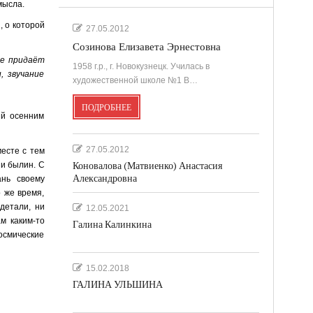
мысла.
, о которой
27.05.2012
Созинова Елизавета Эрнестовна
ие придаёт
1958 г.р., г. Новокузнецк. Училась в
, звучание
художественной школе №1 В…
ПОДРОБНЕЕ
ый осенним
27.05.2012
есте с тем
Коновалова (Матвиенко) Анастасия
 и былин. С
Александровна
ань своему
о же время,
детали, ни
12.05.2021
ам каким-то
Галина Калинкина
осмические
15.02.2018
ГАЛИНА УЛЬШИНА