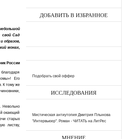
ДОБАВИТЬ В ИЗБРАННОЕ
 небольшой
 свой Сад
и образов,
кий монах,
ник России
 благодаря
Подобрать свой оффер
омы»! Его
. К тому же
 чиновники,
ИССЛЕДОВАНИЯ
. Невольно
ный окающий
Мистическая антиутопия Дмитрия Плынова
ечи старых
"Интервьюер". Роман - ЧИТАТЬ на ЛитРес
ую листву,
МНЕНИЕ