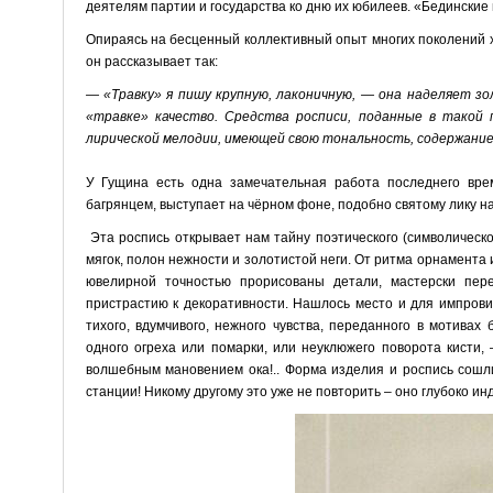
деятелям партии и государства ко дню их юбилеев. «Бединские
Опираясь на бесценный коллективный опыт многих поколений х
он рассказывает так:
— «Травку» я пишу крупную, лаконичную, — она наделяет з
«травке» качество. Средства росписи, поданные в такой 
лирической мелодии, имеющей свою тональность, содержание
У Гущина есть одна замечательная работа последнего вре
багрянцем, выступает на чёрном фоне, подобно святому лику на
Эта роспись открывает нам тайну поэтического (символическ
мягок, полон нежности и золотистой неги. От ритма орнамента 
ювелирной точностью прорисованы детали, мастерски пере
пристрастию к декоративности. Нашлось место и для импровиз
тихого, вдумчивого, нежного чувства, переданного в мотива
одного огреха или помарки, или неуклюжего поворота кисти, 
волшебным мановением ока!.. Форма изделия и роспись сошли
станции! Никому другому это уже не повторить – оно глубоко ин