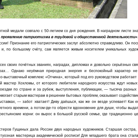
ятной медали совпало с 50-летием со дня рождения. В наградном листе зн
и проявление патриотизма в трудовой и общественной деятельности»
оссии! Признание его патриотических заслуг абсолютно справедливо. Он по
, и, по большому счёту, сам является живым носителем уникальных худо
сех своих почётных званиях, наградах, дипломах и довольно серьёзных св
аврах… Однако неуёмная природная энергия и беспокойный характер н
но-выставочный комплекс «Отчина», который под его руководством работает
ий мастер Хохломы, от которого любители народного искусства ждут новых
 поездки по стране и за рубеж, выступления, публикации, — тысяча разных
помогает старым мастерам в решении бытовых проблем, оказывает содействи
авках, — забот хватает! Диву даёшься, как же он везде успевает! Как е
уетного времени, а потом где-то обрести вдохновение для души, чтобы выда
естьянские корни: он вырос в большой русской семье, где традиционно це
стеров Гущиных дала России двух народных художников. Старшая сестра,
ртуозная мастерица академической росписи! Для младшего брата она стал