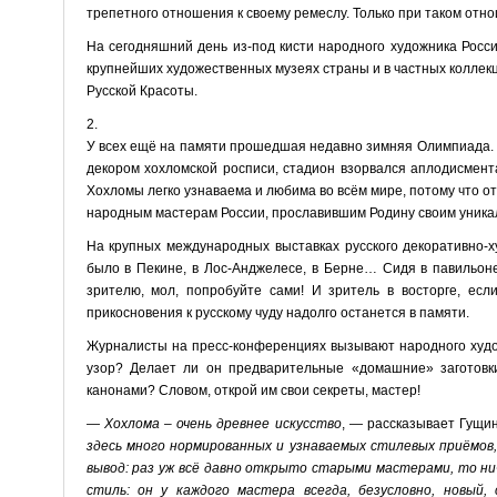
трепетного отношения к своему ремеслу. Только при таком отн
На сегодняшний день из-под кисти народного художника Рос
крупнейших художественных музеях страны и в частных коллек
Русской Красоты.
2.
У всех ещё на памяти прошедшая недавно зимняя Олимпиада. 
декором хохломской росписи, стадион взорвался аплодисмента
Хохломы легко узнаваема и любима во всём мире, потому что от
народным мастерам России, прославившим Родину своим уника
На крупных международных выставках русского декоративно-х
было в Пекине, в Лос-Анджелесе, в Берне… Сидя в павильоне,
зрителю, мол, попробуйте сами! И зритель в восторге, есл
прикосновения к русскому чуду надолго останется в памяти.
Журналисты на пресс-конференциях вызывают народного худож
узор? Делает ли он предварительные «домашние» заготовки
канонами? Словом, открой им свои секреты, мастер!
— Хохлома – очень древнее искусство
, — рассказывает Гущи
здесь много нормированных и узнаваемых стилевых приёмо
вывод: раз уж всё давно открыто старыми мастерами, то ни
стиль: он у каждого мастера всегда, безусловно, новый