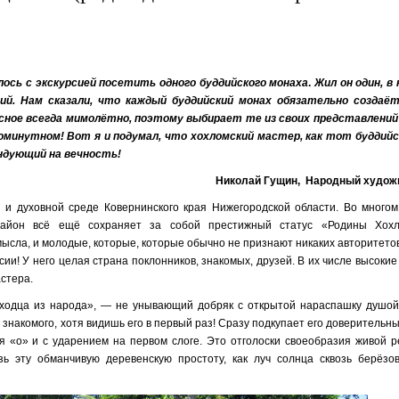
лось с экскурсией посетить одного буддийского монаха
.
Жил он один, в
ий. Нам сказали, что каждый буддийский монах обязательно создаёт
асное всегда мимолётно, поэтому выбирает те из своих представлений 
минутном! Вот я и подумал, что хохломский мастер, как тот буддийс
ндующий на вечность!
Николай Гущин, Народный худож
 и духовной среде Ковернинского края Нижегородской области. Во многом
район всё ещё сохраняет за собой престижный статус «Родины Хохл
сла, и молодые, которые, которые обычно не признают никаких авторитетов
и! У него целая страна поклонников, знакомых, друзей. В их числе высокие
стера.
ыходца из народа», — не унывающий добряк с открытой нараспашку душой
 знакомого, хотя видишь его в первый раз! Сразу подкупает его доверитель
мя «о» и с ударением на первом слоге. Это отголоски своеобразия живой р
ь эту обманчивую деревенскую простоту, как луч солнца сквозь берёзов