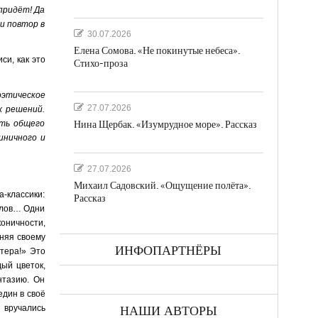
 придёт! Да
и повтор в
30.07.2026
Елена Сомова. «Не покинутые небеса».
си, как это
Стихо-проза
этическое
27.07.2026
х решений.
Нина Щербак. «Изумрудное море». Рассказ
сть общего
иничного и
27.07.2026
Михаил Садовский. «Ощущение полёта».
-классики:
Рассказ
елов… Одни
коничности,
няя своему
ИНФОПАРТНЁРЫ
тера!» Это
ый цветок,
нтазию. Он
един в своё
 вручались
НАШИ АВТОРЫ