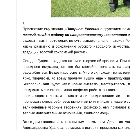
1.
Присвоение ему звания «
Патриот России
» с вручением пам
личный вклад в работу по патриотическому воспитанию 
суховат язык «протокола», но суть выражена ясно: патриот Р
жизнь развитию и сохранению русского народного искусства
традиций золотой хохломской росписи.
Сегодня Гущин находится на пике творческой зрелости. При в
народного искусства, он мог бы спокойно почивать на л
расслабляться. Везде надо успеть. Много сил уходит на музей
ярко, творчески. Ко всему прочему, Гущин ещё и практикующ
Бесспорно, они будут, как и новые выставки, мастер-классы,
продолжаться и его огромная шефская работа: он постоянно 
начинающим талантам — советом ли, продвижением ли на выст
пропускать сквозь себя весь рыночный китч и глухоту нашего с
великолепные узорные творения?! Возможно, ему помогают кр
тёплые доверительные отношения, взаимопомощь.
Все в доме занималась хохломским промыслом. Династия ма
Александровна Удалова, осталась в истории промысла как ви