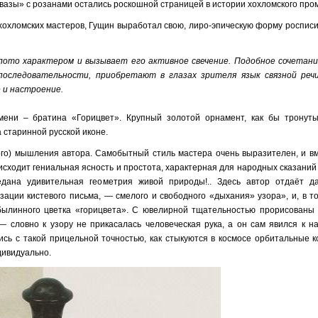
 вазы» с розанами остались роскошной страницей в истории хохломского про
охломских мастеров, Гущин выработал свою, лиро-эпическую форму росписи
олото характером и вызывает его активное свечение. Подобное сочетан
последовательности, приобретают в глазах зрителя язык связной речи
 и настроение.
мени – братина «Горицвет». Крупный золотой орнамент, как бы тронут
 старинной русской иконе.
ого) мышления автора. Самобытный стиль мастера очень выразителен, и вм
исходит гениальная ясность и простота, характерная для народных сказаний
дана удивительная геометрия живой природы!.. Здесь автор отдаёт д
ации кистевого письма, — смелого и свободного «дыхания» узора», и, в т
х былинного цветка «горицвета». С ювелирной тщательностью прорисованы 
— словно к узору не прикасалась человеческая рука, а он сам явился к н
сь с такой прицельной точностью, как стыкуются в космосе орбитальные к
дивидуально.