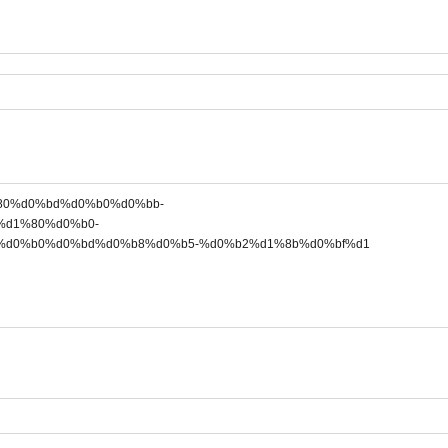
%d1%80%d0%bd%d0%b0%d0%bb-
d1%80%d0%b0-
d0%b0%d0%bd%d0%b8%d0%b5-%d0%b2%d1%8b%d0%bf%d1