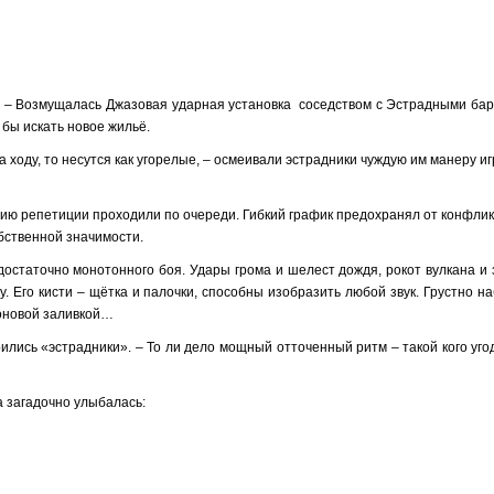
! – Возмущалась Джазовая ударная установка соседством с Эстрадными бар
бы искать новое жильё.
а ходу, то несутся как угорелые, – осмеивали эстрадники чуждую им манеру иг
ю репетиции проходили по очереди. Гибкий график предохранял от конфлик
бственной значимости.
остаточно монотонного боя. Удары грома и шелест дождя, рокот вулкана и 
. Его кисти – щётка и палочки, способны изобразить любой звук. Грустно н
фоновой заливкой…
лись «эстрадники». – То ли дело мощный отточенный ритм – такой кого уго
 загадочно улыбалась: