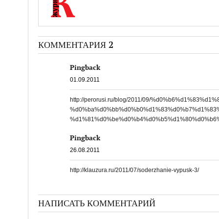
КОММЕНТАРИЯ 2
Pingback
01.09.2011
http://perorusi.ru/blog/2011/09/%d0%b6%d1%83
%d0%ba%d0%bb%d0%b0%d1%83%d0%b7%d1%83%
%d1%81%d0%be%d0%b4%d0%b5%d1%80%d0%b6%
Pingback
26.08.2011
http://klauzura.ru/2011/07/soderzhanie-vypusk-3/
НАПИСАТЬ КОММЕНТАРИЙ