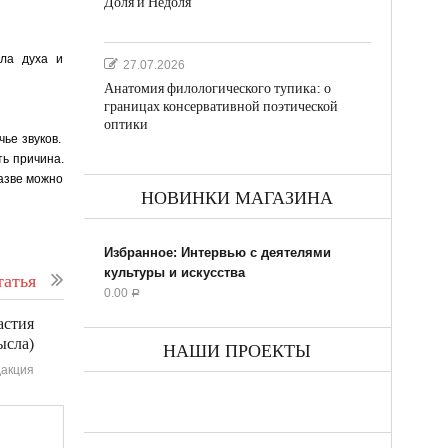
Доля и Недоля
ла духа и
27.07.2026
Анатомия филологического тупика: о
границах консервативной поэтической
оптики
чье звуков.
ть причина.
Разве можно
НОВИНКИ МАГАЗИНА
Избранное: Интервью с деятелями
культуры и искусства
атья
0.00
Р
астия
ысла)
НАШИ ПРОЕКТЫ
акция