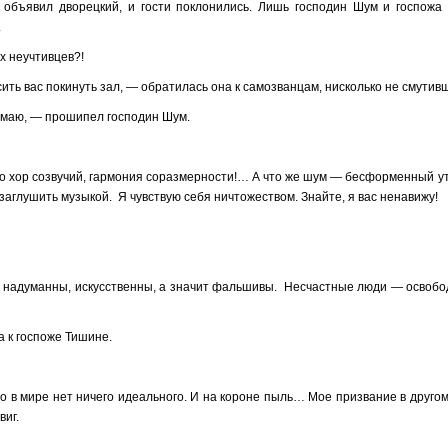
 объявил дворецкий, и гости поклонились. Лишь господин Шум и госпожа
.
х неучтивцев?!
ить вас покинуть зал, — обратилась она к самозванцам, нисколько не смутив
думаю, — прошипел господин Шум.
 это хор созвучий, гармония соразмерности!… А что же шум — бесформенный
 заглушить музыкой. Я чувствую себя ничтожеством. Знайте, я вас ненавижу!
вы надуманны, искусственны, а значит фальшивы. Несчастные люди — освобо
 к госпоже Тишине.
о в мире нет ничего идеального. И на короне пыль… Мое призвание в другом
виг.