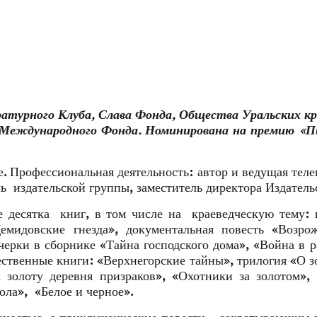
атурного Клуба, Слава Фонда, Общества Уральских кр
и Международного Фонда. Номинирована на премию «П
. Профессиональная деятельность: автор и ведущая теле
ь издательской группы, заместитель директора Издатель
десятка книг, в том числе на краеведческую тему: 
мидовские гнезда», документальная повесть «Возрож
ерки в сборнике «Тайна господского дома», «Война в р
ественные книги: «Верхнегорские тайны», трилогия «О з
 золоту деревня призраков», «Охотники за золотом»,
ола», «Белое и черное».