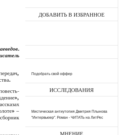
ДОБАВИТЬ В ИЗБРАННОЕ
аеведов.
исатель
передач,
Подобрать свой оффер
ства.
ИССЛЕДОВАНИЯ
повесть-
дение»,
ассказах
олоте» –
Мистическая антиутопия Дмитрия Плынова
 сборник
"Интервьюер". Роман - ЧИТАТЬ на ЛитРес
МНЕНИЕ