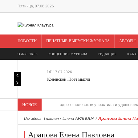
Пятница, 07.08.2026
НОВОСТИ
ПЕЧАТНЫЕ ВЫПУСКИ ЖУРНАЛА
АВТОРЫ
О ЖУРНАЛЕ
КОНЦЕПЦИЯ ЖУРНАЛА
РЕДАКЦИЯ
КАК О
17.07.2026
Коневской. Поэт мысли
«Редакция одного человека» упростила и удешевила медиасо
НОВОЕ
Арапова Елена П
Вы здесь:
Главная
/
Елена АРАПОВА
/
Арапова Елена Павловна