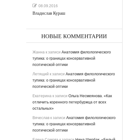
08.09.2016
Владислав Кураш
НОВЫЕ КОММЕНТАРИИ
Жанна
к записи
Анатомия филологического
тупика: о границах консервативной
поэтической оптики
Летящий
к записи
Анатомия филологического
тупика: о границах консервативной
поэтической оптики
Екатерина
к записи
Ольга Несмеянова. «Как
отличить коренного петербуржца от всех
остальных»
Вячеслав
к записи
Анатомия филологического
тупика: о границах консервативной
поэтической оптики
Елена Сомова
к записи
Нина Щербак. «Белый