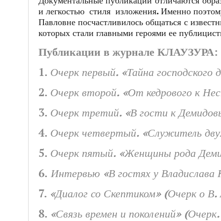
Документальные публикации отличаются обра
и легкостью стиля изложения. Именно поэтом
Павловне посчастливилось общаться с извест
которых стали главными героями ее публицист
Публикации в журнале КЛАУЗУРА:
1.
Очерк первый. «Тайна господского 
2.
Очерк второй. «От кедрового к Нес
3.
Очерк третий. «В гости к Демидо
4.
Очерк четвертый. «Служитель двух
5.
Очерк пятый. «Женщины рода Дем
6.
Интервью «В гостях у Владислава 
7.
«Диалог со Скептиком» (Очерк о В. 
8.
«Связь времен и поколений»
(Очерк.