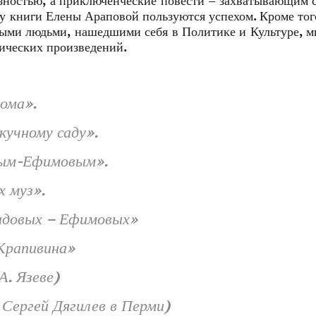
зностью, а приключенческие повести – захватывающим
у книги Елены Араповой пользуются успехом. Кроме тог
ными людьми, нашедшими себя в Политике и Культуре, м
ических произведений.
дома».
кучному саду».
вым-Ефимовым».
 муз».
идовых – Ефимовых»
Крапивина»
А. Язеве)
 Сергей Дягилев в Перми)