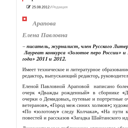
25.08.2012
/
Редакция
Арапова
Елена Павловна
–
писатель, журналист, член Русского Литер
Лауреат конкурса «Золотое перо России» 
года» 2011 и 2012.
Имеет техническое и литературное образование
редактор, выпускающий редактор, руководител
Еленой Павловной Араповой написано более 
очерк «Дважды рожденный» в сборнике «Де
очерки о Демидовых, путевые и портретные оч
ветеранов», «Город меж синих холмов»; худож
«По «золотому» следу Колчака», «На пути к
повестей и рассказов «Загадка Шайтанского ид