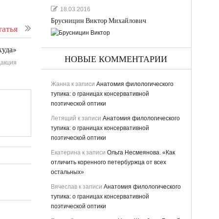
18.03.2016
Брусницин Виктор Михайлович
атья
куда»
НОВЫЕ КОММЕНТАРИИ
акция
Жанна
к записи
Анатомия филологического
тупика: о границах консервативной
поэтической оптики
Летящий
к записи
Анатомия филологического
тупика: о границах консервативной
поэтической оптики
Екатерина
к записи
Ольга Несмеянова. «Как
отличить коренного петербуржца от всех
остальных»
Вячеслав
к записи
Анатомия филологического
тупика: о границах консервативной
поэтической оптики