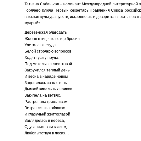
Татьяна Сабаньска – номинант Международной литературной пр
Горячего Ключа Первый секретарь Правления Союза российски
высокая культура чувств, искренность и доверительность, нова
мудрый».
Деревенская благодать
Жменя птиц, что ветер бросил,
Улетала в некуда…
Белой строчкою вопросов
Ходят гуси у пруда.
Под метелью лепестковой
Закружился теплый день
И весна в наряде новом
Зацепилась за плетень.
Дымкой кипельных наивов
Закипела на ветвях.
Растрепала гривы ивам,
Ветра взяв на облаках.
И глазуньей желтоглазой
Загляделась в небеса,
Одуванчиковым глазом,
Любопытствуя в лесах…