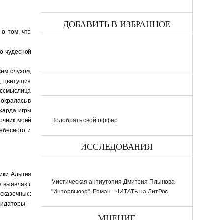
ДОБАВИТЬ В ИЗБРАННОЕ
о том, что
 о чудесной
ким слухом,
а, цветущие
бессмыслица
рокралась в
ехарда игры
рочник моей
Подобрать свой оффер
ебесного и
ИССЛЕДОВАНИЯ
лики Адыгея
Мистическая антиутопия Дмитрия Плынова
ов выявляют
"Интервьюер". Роман - ЧИТАТЬ на ЛитРес
 сказочные:
квидаторы –
МНЕНИЕ