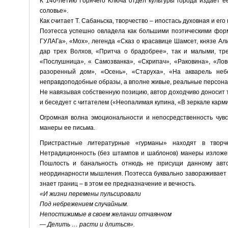
К 140-летию Горячего Ключа отдел культуры города издает е
соловье».
Как считает Т. Сабаньска, творчество – ипостась духовная и ег
Поэтесса успешно овладела как большими поэтическими форм
ГУЛАГа», «Мох», легенда «Сказ о красавице Шамсет, князе А
дар трех Волхов, «Притча о брадобрее», так и малыми, тр
«Послушница», « Самозванка», «Скрипач», «Раковина», «Лов
разоренный дом», «Осень», «Старуха», «На акварель не
неправдоподобные образы, а вполне живые, реальные персона
Не навязывая собственную позицию, автор доходчиво доносит то
и беседует с читателем («Неопалимая купина, «В зеркале карм
Огромная волна эмоциональности и непосредственность чув
манеры ее письма.
Пристрастные литературные «гурманы» находят в творч
Нетрадиционность (без штампов и шаблонов) манеры изложе
Пошлость и банальность отнюдь не присущи данному автор
неординарности мышления. Поэтесса буквально завораживает о
знает границ – в этом ее предназначение и вечность.
«И жизни перемены пульсировали
Под небрежением случайным.
Непостижимые в своем желании отчаянном
— Делить … расти и длиться».