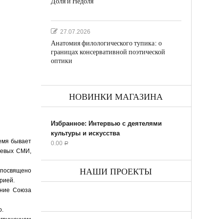
Доля и Недоля
27.07.2026
Анатомия филологического тупика: о
границах консервативной поэтической
оптики
НОВИНКИ МАГАЗИНА
Избранное: Интервью с деятелями
культуры и искусства
емя бывает
0.00
Р
раевых СМИ,
НАШИ ПРОЕКТЫ
 посвящено
рией.
ение Союза
о.