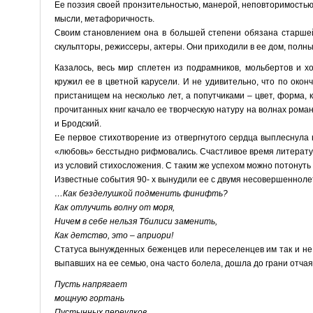
Ее поэзия своей пронзительностью, манерой, неповторимость
мысли, метафоричность.
Своим становлением она в большей степени обязана старшей 
скульпторы, режиссеры, актеры. Они приходили в ее дом, полны
Казалось, весь мир сплетен из подрамников, мольбертов и х
кружил ее в цветной карусели. И не удивительно, что по око
пристанищем на несколько лет, а попутчиками – цвет, форма,
прочитанных книг качало ее творческую натуру на волнах рома
и Бродский.
Ее первое стихотворение из отвергнутого сердца выплеснула 
«любовь» бесстыдно рифмовались. Счастливое время литературн
из условий стихосложения. С таким же успехом можно потонуть 
Известные события 90- х вынудили ее с двумя несовершеннолет
…Как безделушкой подменить финифть?
Как отлучить волну от моря,
Ничем в себе нельзя Тбилиси заменить,
Как детство, это – априори!
Статуса вынужденных беженцев или переселенцев им так и не
выпавших на ее семью, она часто болела, дошла до грани отчая
Пусть напрягает
мощную гортань
Пустынных переулков