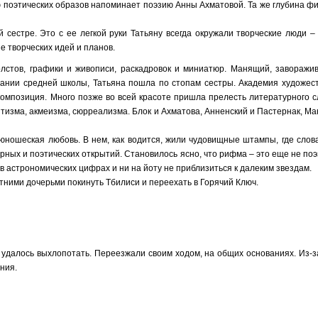
ю поэтических образов напоминает поэзию Анны Ахматовой. Та же глубина ф
сестре. Это с ее легкой руки Татьяну всегда окружали творческие люди – 
е творческих идей и планов.
олстов, графики и живописи, раскадровок и миниатюр. Манящий, заворажи
нчании средней школы, Татьяна пошла по стопам сестры. Академия художес
 композиция. Много позже во всей красоте пришла прелесть литературного 
нтизма, акмеизма, сюрреализма. Блок и Ахматова, Анненский и Пастернак, 
юношеская любовь. В нем, как водится, жили чудовищные штампы, где слов
ых и поэтических открытий. Становилось ясно, что рифма – это еще не поэ
в астрономических цифрах и ни на йоту не приблизиться к далеким звездам.
ними дочерьми покинуть Тбилиси и переехать в Горячий Ключ.
 удалось выхлопотать. Переезжали своим ходом, на общих основаниях. Из-з
ния.