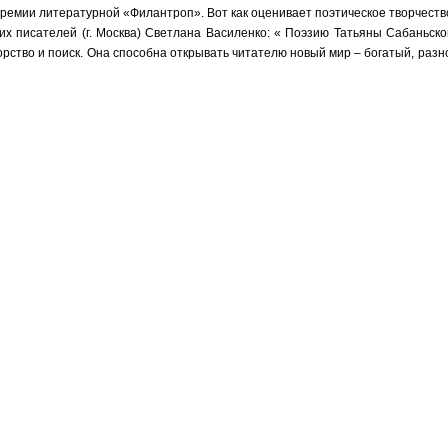
емии литературной «Филантроп». Вот как оценивает поэтическое творчеств
х писателей (г. Москва) Светлана Василенко: « Поэзию Татьяны Сабаньско
торство и поиск. Она способна открывать читателю новый мир – богатый, раз