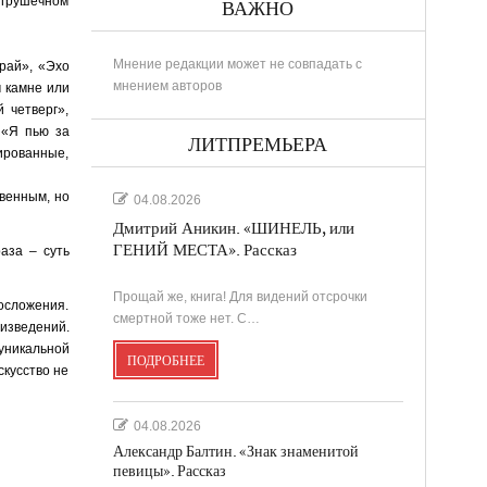
игрушечном
ВАЖНО
Мнение редакции может не совпадать с
рай», «Эхо
мнением авторов
 камне или
 четверг»,
 «Я пью за
ЛИТПРЕМЬЕРА
ированные,
овенным, но
04.08.2026
Дмитрий Аникин. «ШИНЕЛЬ, или
ГЕНИЙ МЕСТА». Рассказ
аза – суть
Прощай же, книга! Для видений отсрочки
сложения.
смертной тоже нет. С…
изведений.
уникальной
ПОДРОБНЕЕ
скусство не
04.08.2026
Александр Балтин. «Знак знаменитой
певицы». Рассказ