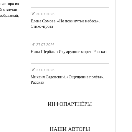
о автора из
й отличает
30.07.2026
нообразный,
Елена Сомова. «Не покинутые небеса».
Стихо-проза
27.07.2026
Нина Щербак. «Изумрудное море». Рассказ
27.07.2026
Михаил Садовский. «Ощущение полёта».
Рассказ
ИНФОПАРТНЁРЫ
НАШИ АВТОРЫ