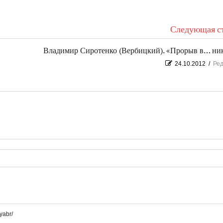
Следующая ст
Владимир Сиротенко (Вербицкий). «Прорыв в… ни
24.10.2012
/
Ред
yabr/