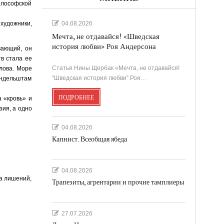
илософской
художники,
04.08.2026
Мечта, не отдавайся! «Шведская
история любви» Роя Андерсона
вающий, он
тв стала ее
Статья Нины Щербак «Мечта, не отдавайся!
слова. Море
“Шведская история любви” Роя…
Мандельштам
ПОДРОБНЕЕ
а «кровь» и
зия, а одно
04.08.2026
Капнист. Всеобщая ябеда
04.08.2026
а лишений,
Трапезиты, агрентарии и прочие тамплиеры
27.07.2026