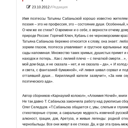
23.10.2012
/
Редакция
Имя поэтессы Татьяны Сабаньской хорошо известно жителям Г
поэзия – это не профессия, это – состояние души. Особенный,
О чем же ее стихи? О времени и о себе, о верности отчему дом
природе России: Горячий Ключ, Кубань с ее черноморскими красо
Татьяна Сабаньска бережно относится к слову, она знает: любо
зорким глазом, поэтесса улавливает и грустное курлыканье жу
сады напоминая. Множество таких зримых, душистых примет и о
находок и потерь…Как с лилией плечо – с печаткой смерти…», 
мой дом беда, и не сказала – нет, и не сказала – да», « И хо
и света, с фантазией бумажной», «И ливня шквал сорвал и по
оттаявшей души… Кириллицей капели зазвучит», «За ним серд
поэтического ада».
Автор сборников «Карнаухий колокол», «Алхимия Ночей», книги
Не так давно Т. Сабаньска закончила работу над рукописью сбо
Олег Селедцов. «Т.Сабаньска общается с, увы, слепым и глух
стихотворные строки, а сакральную мудрость извечной русско
алконост, грации, дэв, Аретуза, и живые легенды: родной от
чернобыльцы. Все они живут в ее стихах. Да, и где эта грань 