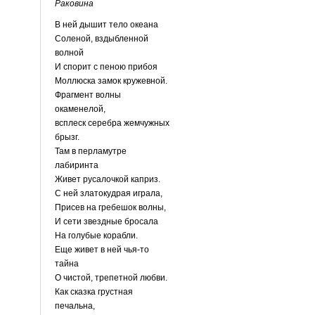
Раковина
В ней дышит тело океана
Соленой, вздыбленной
волной
И спорит с пеною прибоя
Моллюска замок кружевной.
Фрагмент волны
окаменелой,
всплеск серебра жемчужных
брызг.
Там в перламутре
лабиринта
Живет русалочкой каприз.
С ней златокудрая играла,
Присев на гребешок волны,
И сети звездные бросала
На голубые корабли.
Еще живет в ней чья-то
тайна
О чистой, трепетной любви.
Как сказка грустная
печальна,