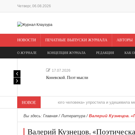
Четверг, 06.08.2026
НОВОСТИ
ПЕЧАТНЫЕ ВЫПУСКИ ЖУРНАЛА
АВТОРЫ
О ЖУРНАЛЕ
КОНЦЕПЦИЯ ЖУРНАЛА
РЕДАКЦИЯ
КАК О
17.07.2026
Коневской. Поэт мысли
«Редакция одного человека» упростила и удешевила медиасопро
НОВОЕ
Валерий Кузнецов. 
Вы здесь:
Главная
/
Литература
/
Валерий Кузнецов. «Поэтическа