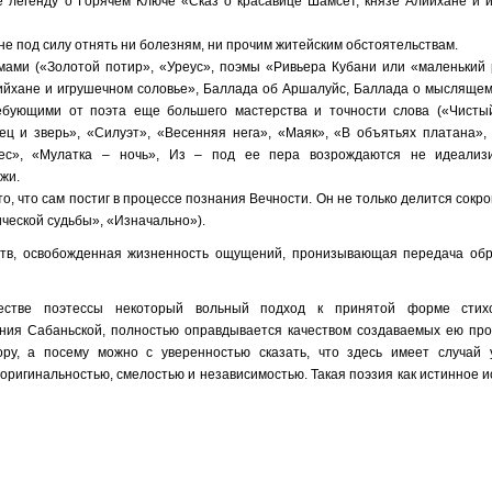
е легенду о Горячем Ключе «Сказ о красавице Шамсет, князе Алийхане и 
о не под силу отнять ни болезням, ни прочим житейским обстоятельствам.
ами («Золотой потир», «Уреус», поэмы «Ривьера Кубани или «маленький 
лийхане и игрушечном соловье», Баллада об Аршалуйс, Баллада о мыслящем
ебующими от поэта еще большего мастерства и точности слова («Чистый
ец и зверь», «Силуэт», «Весенняя нега», «Маяк», «В объятьях платана»,
бес», «Мулатка – ночь», Из – под ее пера возрождаются не идеализ
жи.
, что сам постиг в процессе познания Вечности. Он не только делится сокр
ической судьбы», «Изначально»).
ств, освобожденная жизненность ощущений, пронизывающая передача обр
естве поэтессы некоторый вольный подход к принятой форме стихо
ния Сабаньской, полностью оправдывается качеством создаваемых ею про
у, а посему можно с уверенностью сказать, что здесь имеет случай 
ригинальностью, смелостью и независимостью. Такая поэзия как истинное и