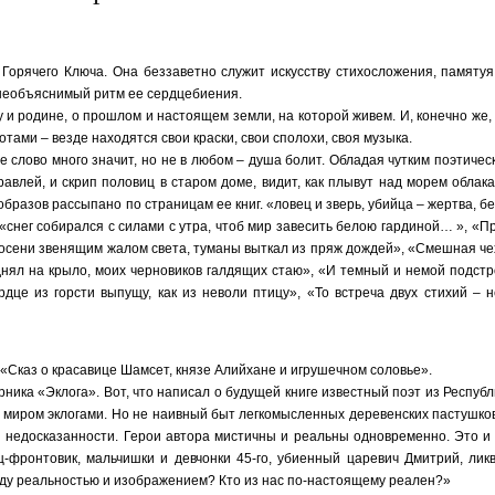
орячего Ключа. Она беззаветно служит искусству стихосложения, памятуя 
 необъяснимый ритм ее сердцебиения.
у и родине, о прошлом и настоящем земли, на которой живем. И, конечно же,
тами – везде находятся свои краски, свои сполохи, своя музыка.
е слово много значит, но не в любом – душа болит. Обладая чутким поэтичес
равлей, и скрип половиц в старом доме, видит, как плывут над морем облак
бразов рассыпано по страницам ее книг. «ловец и зверь, убийца – жертва, 
«снег собирался с силами с утра, чтоб мир завесить белою гардиной… », «П
лод осени звенящим жалом света, туманы выткал из пряж дождей», «Смешная ч
днял на крыло, моих черновиков галдящих стаю», «И темный и немой подст
це из горсти выпущу, как из неволи птицу», «То встреча двух стихий – н
 «Сказ о красавице Шамсет, князе Алийхане и игрушечном соловье».
рника «Эклога». Вот, что написал о будущей книге известный поэт из Респуб
им миром эклогами. Но не наивный быт легкомысленных деревенских пастушк
й недосказанности. Герои автора мистичны и реальны одновременно. Это и
ец-фронтовик, мальчишки и девчонки 45-го, убиенный царевич Дмитрий, ли
между реальностью и изображением? Кто из нас по-настоящему реален?»