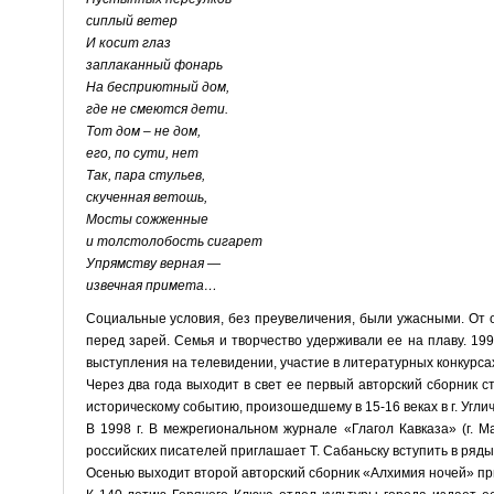
сиплый ветер
И косит глаз
заплаканный фонарь
На бесприютный дом,
где не смеются дети.
Тот дом – не дом,
его, по сути, нет
Так, пара стульев,
скученная ветошь,
Мосты сожженные
и толстолобость сигарет
Упрямству верная —
извечная примета…
Социальные условия, без преувеличения, были ужасными. От 
перед зарей. Семья и творчество удерживали ее на плаву. 19
выступления на телевидении, участие в литературных конкурс
Через два года выходит в свет ее первый авторский сборник
историческому событию, произошедшему в 15-16 веках в г. Угли
В 1998 г. В межрегиональном журнале «Глагол Кавказа» (г. 
российских писателей приглашает Т. Сабаньску вступить в ряд
Осенью выходит второй авторский сборник «Алхимия ночей» п