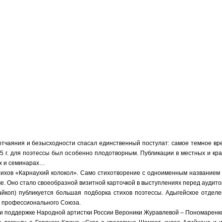
отчаяния и безысходности спасал единственный постулат: самое темное вр
95 г. для поэтессы был особенно плодотворным. Публикации в местных и к
ах и семинарах…
 стихов «Карнаухий колокол». Само стихотворение с одноименным названием
че. Оно стало своеобразной визитной карточкой в выступлениях перед аудито
Майкоп) публикуется большая подборка стихов поэтессы. Адыгейское отдел
ы профессионального Союза.
ри поддержке Народной артистки России Вероники Журавлевой – Пономаренк