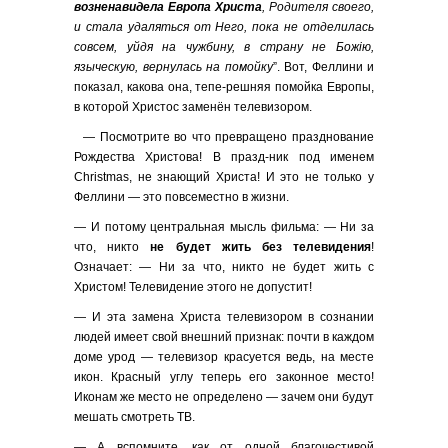
возненавидела Европа Христа
, Родителя своего,
и стала удаляться от Него, пока не отделилась
совсем, уйдя на чужбину, в страну не Бож
iю,
языческую, вернулась на помойку
”. Вот, Феллини и
показал, какова она, тепе-решняя помойка Европы,
в которой Христос заменён телевизором.
— Посмотрите во что превращено празднование
Рождества Христова! В празд-ник под именем
Christmas, не знающий Христа! И это не только у
Феллини — это повсеместно в жизни.
— И потому центральная мысль фильма: — Ни за
что, никто
не будет жить без телевидения
!
Означает: — Ни за что, никто не будет жить с
Христом! Телевидение этого не допустит!
— И эта замена Христа телевизором в сознании
людей имеет свой внешний признак: почти в каждом
доме урод — телевизор красуется ведь, на месте
икон. Красный углу теперь его законное место!
Иконам же место не определено — зачем они будут
мешать смотреть ТВ.
— А вспомните, как от одной благочестивой