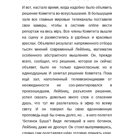
И вот, настало время, когда надобно было объявить
решение Комитета во-всеуслышание. В большущем
зале все главные мировые телеканалы поставили
свои камеры, чтобы в системе online вести
репортаж на весь мiръ. Все члены Комитета вышли
на сцену и разместились в удобных и красивых
креслах. Объявлял результат напряженного отбора
тысяч мнений современный Лейбниц, математик
особенного абстрактного мышления. Он, прежде
всего, сообщил, что решение, которое он сейчас
объявит, было не только единогласным, но и
единодушным. И зачитал решение Комитета. Пока
ещё зал, наполненный телевизионщиками от
неожиданности не соо-риентировался в
произошедшем, Лейбниц, разъясняя решение,
успел сказать довольно много слов о спасении
душъ, что тут же разлеталось в эфир по всему
свету. И он говорил бы свою вдохновенную
проповедь ещё бы очень долго, но… в него полетел
“ботинок Буша”! Видя летевший в него ботинок,
Лейбниц даже не дрогнул. Он стоял выпрямившись,
словно сам подставлял щёку, готовую принять удар.