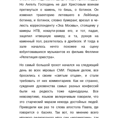
Но Ангелъ Господень не дал Христовым воинам
преткнуться о камень, то бишь, о ботинок. Он
изменил траекторию летевшего в Лейбница
ботинка, и ботинок, словно бумеранг, врезал в че-
люсть корреспонденту «Эха Москвы», стоящему у
камеры НТВ, нокаути-ровав его, и тот, падая,
зацепил нтвешную камеру, и та, рухнув на
каменный пол, разлетелась в дребезги. И тогда в
зале началось нечто похожее на сцену
взбунтовавшихся музыкантов из фильма Феллини
«Репетиция оркестра».
Но самый большой грохот начался на следующий
день во всех мiровых СМИ. Первым делом, все
бросились к своим «святым отцам», и стали
требовать от них комментариев. Как ни странно,
суждения духовенства самых разных конфессий
были на редкость тоже единодушны. Все
невозмутимо, языком велеречивым говорили, что
это старческий маразм некогда достойных людей.
Приводили как раз те слова апостола Павла, где
говорится о баснях. Так вот, по мнению всего
мiрового религиозного мiра сии «математики», так