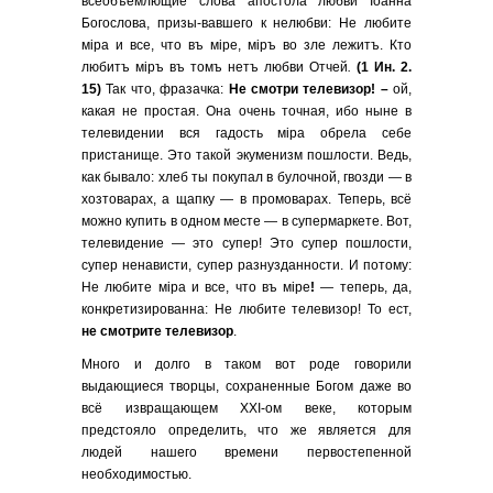
всеобъемлющие слова апостола любви Iоанна
Богослова, призы-вавшего к нелюбви: Не любите
мiра и все, что въ мiре, мiръ во зле лежитъ. Кто
любитъ мiръ въ томъ нетъ любви Отчей
.
(1 Ин. 2.
15)
Так что, фразачка:
Не смотри телевизор! –
ой,
какая не простая. Она очень точная, ибо ныне в
телевидении вся гадость мiра обрела себе
пристанище. Это такой экуменизм пошлости. Ведь,
как бывало: хлеб ты покупал в булочной, гвозди — в
хозтоварах, а щапку — в промоварах. Теперь, всё
можно купить в одном месте — в супермаркете. Вот,
телевидение — это супер! Это супер пошлости,
супер ненависти, супер разнузданности. И потому:
Не любите мiра и все, что въ мiре
!
—
теперь, да,
конкретизированна: Не любите телевизор! То ест,
не смотрите телевизор
.
Много и долго в таком вот роде говорили
выдающиеся творцы, сохраненные Богом даже во
всё извращающем ХХI-ом веке, которым
предстояло определить, что же является для
людей нашего времени первостепенной
необходимостью.