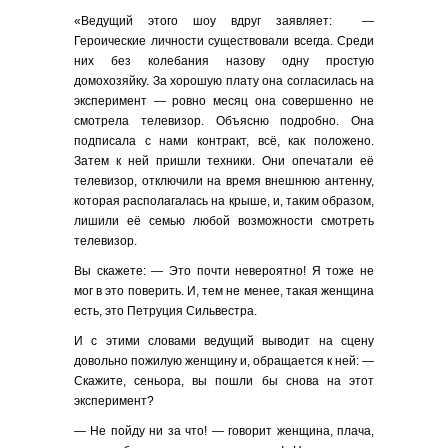
«Ведущий этого шоу вдруг заявляет: —
Героические личности существовали всегда. Среди
них без колебания назову одну простую
домохозяйку. За хорошую плату она согласилась на
эксперимент — ровно месяц она совершенно не
смотрела телевизор. Объясню подробно. Она
подписала с нами контракт, всё, как положено.
Затем к ней пришли техники. Они опечатали её
телевизор, отключили на время внешнюю антенну,
которая располагалась на крыше, и, таким образом,
лишили её семью любой возможности смотреть
телевизор.
Вы скажете: — Это почти невероятно! Я тоже не
мог в это поверить. И, тем не менее, такая женщина
есть, это Петруция Сильвестра.
И с этими словами ведущий выводит на сцену
довольно пожилую женщину и, обращается к ней: —
Скажите, сеньора, вы пошли бы снова на этот
эксперимент?
— Не пойду ни за что! — говорит женщина, плача,