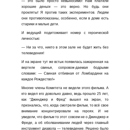
— это было просто невыносимо! Нам платили
хорошие деньги — это верно. Но будь они
прокляты! Я против таких экспериментов. Людям
они противопоказаны, особенно, если в доме есть
старики и малые дети.
И ведущий подитоживает номер с героической
личностью:
— Ни за что, никто в этом зале не будет жить без
телевидения!
И на экране тут же встык появилась зажаренная на
вертеле свинья, сопровож-даемая бодрыми
словами: — Свиная отбивная от Ломбардини на
каждое Рождество!»
Многие члены Комитета не видели этого фильма. А
кто видел его довольно давно, ведь прошло 25 лет,
как “Джинджер и Фред” вышел на экран, то
признались, что, когда смотрели фильм, то всё свое
внимание концентрировали на героях. И не
увидели, что фильм то этот совсем не о Джинджер и
Фреде, а об оболванивании людей через главный
инструмент диавола — телевидение. Решено было