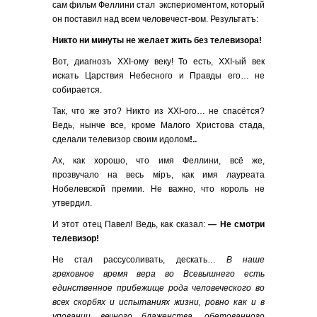
сам фильм Феллини стал экспериоментом, который
он поставил над всем человечест-вом. Результатъ:
Никто ни минуты не желает жить без телевизора
!
Вот, диагнозъ ХХI-ому веку! То есть, ХХI-ый век
искать Царствия Небесного и Правды его… не
собирается.
Так, что же это? Никто из ХХI-ого… не спасётся?
Ведь, нынче все, кроме Малого Христова стада,
сделали телевизор своим идолом
!..
Ах, как хорошо, что имя Феллини, всё же,
прозвучало на весь мiръ, как имя лауреата
Нобелевской премии. Не важно, что король не
утвердил.
И этот отец Павел! Ведь, как сказал:
— Не смотри
телевизор!
Не стал рассусоливать, дескать…
В наше
греховное время вера во Всевышнего есть
единственное прибежище рода человеческого во
всех скорбях и испытаниях жизни, ровно как и в
уповании вечного блаженства, обетованного