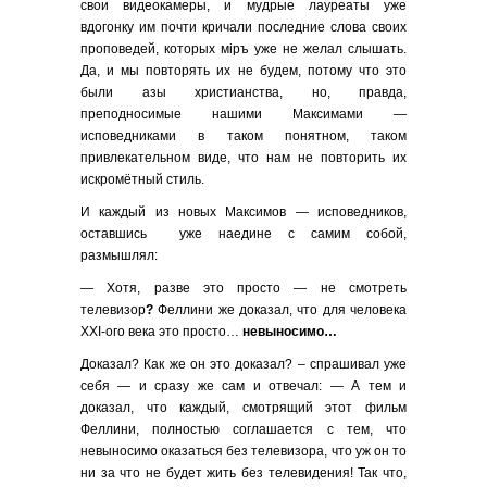
свои видеокамеры, и мудрые лауреаты уже
вдогонку им почти кричали последние слова своих
проповедей, которых мiръ уже не желал слышать.
Да, и мы повторять их не будем, потому что это
были азы христианства, но, правда,
преподносимые нашими Максимами —
исповедниками в таком понятном, таком
привлекательном виде, что нам не повторить их
искромётный стиль.
И каждый из новых Максимов — исповедников,
оставшись уже наедине с самим собой,
размышлял:
— Хотя, разве это просто — не смотреть
телевизор
?
Феллини же доказал, что для человека
ХХI-ого века это просто…
невыносимо…
Доказал? Как же он это доказал? – спрашивал уже
себя — и сразу же сам и отвечал: — А тем и
доказал, что каждый, смотрящий этот фильм
Феллини, полностью соглашается с тем, что
невыносимо оказаться без телевизора, что уж он то
ни за что не будет жить без телевидения! Так что,