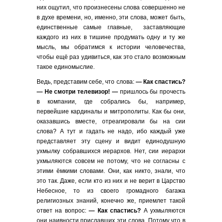
них ощутил, что произнесены слова совершенно не
в духе времени, но, именно, эти слова, может быть,
единственные самые главные, заставляющие
каждого из них в тишине продумать одну и ту же
мысль, мы обратимся к истории человечества,
чтобы ещё раз удивиться, как это стало возможным
такое единомыслие.
Ведь, представим себе, что слова:
— Как спастись?
— Не смотри телевизор! —
пришлось бы прочесть
в компании, где собрались бы, например,
первейшие кардиналы и митрополиты. Как бы они,
оказавшись вместе, отреагировали бы на сии
слова? А тут и гадать не надо, ибо каждый уже
представляет эту сцену и видит единодушную
ухмылку собравшихся иерархов. Нет, сии иерархи
ухмыляются совсем не потому, что не согласны с
этими ёмкими словами. Они, как никто, знали, что
это так. Даже, если кто из них и не верит в Царство
Небесное, то из своего громадного багажа
религиозных знаний, конечно же, приемлет такой
ответ на вопрос:
— Как спастись?
А ухмыляются
они наивности приславших эти слова. Потому что в