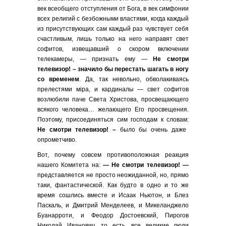
век всеобщего отступления от Бога, в век симфонии
всех религий с безбожными властями, когда каждый
из присутствующих сам каждый раз чувствует себя
счастливым, лишь только на него направят свет
софитов, извещавший о скором включении
телекамеры, — признать ему —
Не смотри
телевизор! – значило бы перестать шагать в ногу
со временем
. Да, так невольно, обволакиваясь
прелестями мiра, и кардиналы — свет софитов
возлюбили паче Света Христова, просвещающего
всякого человека… желающего Его просвещения.
Поэтому, присоединяться сим господам к словам:
Не смотри телевизор! –
было бы
очень даже
опрометчиво.
Вот, почему совсем противоположная реакция
нашего Комитета на:
— Не смотри телевизор! —
представляется не просто неожиданной, но, прямо
таки, фантастической.
Как будто в одно и то же
время сошлись вместе и Исаак Ньютон, и Блез
Паскаль, и Дмитрий Менделеев, и Микеланджело
Буанарроти, и Феодор Достоевский, Пирогов
Николай Иванович, то есть, все великие люди