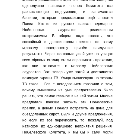
единодушно называли членов Комитета все
разъясняющие недоумение, и занимаются
баснями, которые предсказывал ещё апостол
Павел. Кто-то из русских назвал «демарш»
Нобелевских лауреатов религиозным
экстремизмом. В общем, надо сказать, что
cпокойный с достоинством прессинг по всему
мiровому пространству принёс наилучшие
результаты. Через несколько дней уже на улицах
всех мiровых столиц стали опрашивать прохожих,
как они относятся к маразму Нобелевских
лауреатов. Вот, теперь уже покой и достоинство
покинули экраны ТВ. Улица выплеснула на экраны
ТВ такое… Все с негодованием говорили о том,
почему выжившим из ума предоставлено было
решать, что самое главное в нашей жизни. Многие
предлагали вообще закрыть эти Нобелевские
премии, а деньги Нобеля потратить на дома для
обездоленных сирот. Были и другие предложения,
но если их все перечислять, то, пожалуй, под
натиском их единодушного неприятия решения
Нобелевского Комитета, и мы бы и сами могли