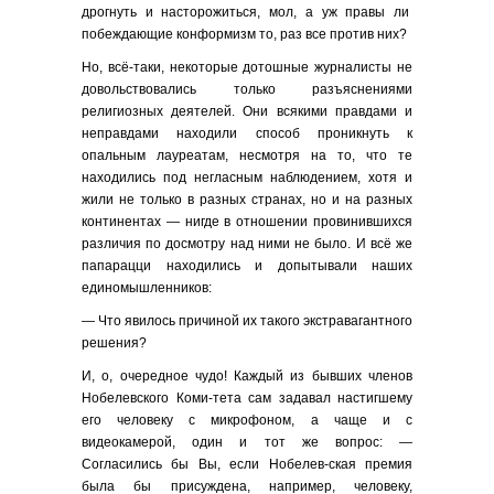
дрогнуть и насторожиться, мол, а уж правы ли
побеждающие конформизм то, раз все против них?
Но, всё-таки, некоторые дотошные журналисты не
довольствовались только разъяснениями
религиозных деятелей. Они всякими правдами и
неправдами находили способ проникнуть к
опальным лауреатам, несмотря на то, что те
находились под негласным наблюдением, хотя и
жили не только в разных странах, но и на разных
континентах — нигде в отношении провинившихся
различия по досмотру над ними не было. И всё же
папарацци находились и допытывали наших
единомышленников:
— Что явилось причиной их такого экстравагантного
решения?
И, о, очередное чудо! Каждый из бывших членов
Нобелевского Коми-тета сам задавал настигшему
его человеку с микрофоном, а чаще и с
видеокамерой, один и тот же вопрос: —
Согласились бы Вы, если Нобелев-ская премия
была бы присуждена, например, человеку,