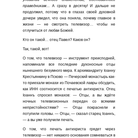
праведникам…
А сразу в десятку! И дальше не
продолжил, потому что в глазах своей духовной
дочери увидел, что она поняла, почему главное в
жизни — не смотреть телевизор… чтобы не
отлучиться от любви Божiей.
Кто он такой… отец Павел? Каков он?
Так, такой, вот!
О том, что телевизор — инструмент преисподней,
напоминали все последние духоносные отцы
нынешнего безумного мира. К архимандриту Iоанну
Крестьянкину в Псково — Печерский монастырь как-
то приехали монахи из Почаевской лавры обсудить,
как ИНН соотносится с печатью антихриста. Отец
Iоаннъ спросил монахов: — Отцы, а вы ждёте
ночных телевизионных передач со всякими
непристойностями? — Отцы покраснели и
потупили головы. — Отцы, — сказал старец Iоаннъ,
— а вы уже получили печать.
О том, что печать антихриста грядет через
телевизор — нет никакого основания сомневаться в