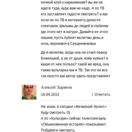
ночной клуб к наркоманам? вы же не
идете туда, куда вам не надо. А по ТВ
кто заставляет гадости смотреть? а как
если не по ТВ и интернету донести
спектакли, фильмы до людей в глубинке
где этого нет в натуре. Давайте их этого
лишим, пусть бубнят молитвы день и
ночь, вернемся в Средневековье
Да и молитва, когда она на откуп перед
Боженькой, а не от души, кому нужна? и
какая от нее польза? такой же вред, она
также вульгарна как и ТВ. Так что не все
так просто как автор здесь представляет
Алексей Зырянов
16.04.2013
/
Ответить
Не знаю, я сегодня «Вечерний Ургант»
буду смотреть :0)
А по «Культуре» сейчас телеспектакль
«Обыкновенная история» показывают.
Пойдёмте смотреть.