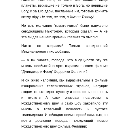
планеты, верившие не только в Бога, но верившие
Богу, и за Его дары, посланные им, готовые кричать
всему мiру:
Не нам, не нам, а Имени Твоему
!
Но вот, молчание “комитетчиков” было нарушено
сегодняшним Ньютоном, который сказал: — А не
эта ли для нашего времени главная то мысль
?
Никто не возразил! Только сегодняшний
Микеланджело тихо добавил:
— А вы знаете, господа, что в сущности эту же
мысль необычайно ярко выразил в своем фильме
“Джинджер и Фред” Федерико Феллини?
И он живо напомнил, как выразительны в фильме
изображения телевизионных экранов, несущих
людям только одно: пустоту и пошлость, пошлость
и пустоту. А сами эпизоды подготовки к
Рождественскому шоу и само шоу закрепило эту
мысль о тотальной пошлости и пустоте
телевидения. И, обладая неимоверной памятью, он
почти дословно передал следующий номер
Рождественского шоу фильма Феллини: