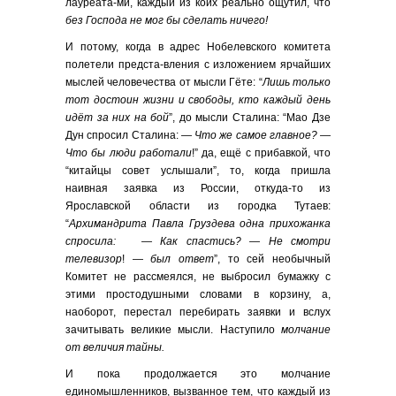
лауреата-ми, каждый из коих реально ощутил, что
без Господа не мог бы сделать ничего!
И потому, когда в адрес Нобелевского комитета
полетели предста-вления с изложением ярчайших
мыслей человечества от мысли Гёте: “
Лишь только
тот достоин жизни и свободы, кто каждый день
идёт за них на бой
”, до мысли Сталина: “Мао Дзе
Дун спросил Сталина: —
Что же самое главное? —
Что бы люди работали
!” да, ещё с прибавкой, что
“китайцы совет услышали”, то, когда пришла
наивная заявка из России, откуда-то из
Ярославской области из городка Тутаев:
“
Архимандрита Павла Груздева одна прихожанка
спросила: — Как спастись? — Не смотри
телевизор
! —
был ответ
”, то сей необычный
Комитет не рассмеялся, не выбросил бумажку с
этими простодушными словами в корзину, а,
наоборот, перестал перебирать заявки и вслух
зачитывать великие мысли. Наступило
молчание
от величия тайны.
И пока продолжается это молчание
единомышленников, вызванное тем, что каждый из