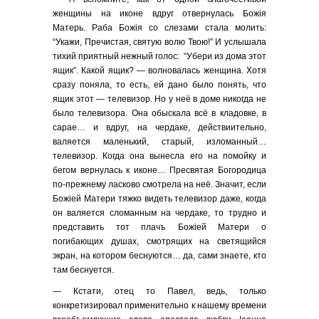
женщины на иконе вдруг отвернулась Божiя
Матерь. Раба Божiя со слезами стала молить:
“Укажи, Пречистая, святую волю Твою!” И услышала
тихий приятный нежный голос: “Убери из дома этот
ящик”. Какой ящик? — волновалась женщина. Хотя
сразу поняла, то есть, ей дано было понять, что
ящик этот — телевизор. Но у неё в доме никогда не
было телевизора. Она обыскала всё в кладовке, в
сарае… и вдруг, на чердаке, действиительно,
валяется маленький, старый, изломанный…
телевизор. Когда она вынесла его на помойку и
бегом вернулась к иконе… Пресвятая Богородица
по-прежнему ласково смотрела на неё. Значит, если
Божiей Матери тяжко видеть телевизор даже, когда
он валяется сломанным на чердаке, то трудно и
представить тот плачъ Божiей Матери о
погибающих душах, смотрящих на светящийся
экран, на котором беснуются… да, сами знаете, кто
там беснуется.
— Кстати, отец то Павел, ведь, только
конкретизировал применительно к нашему времени