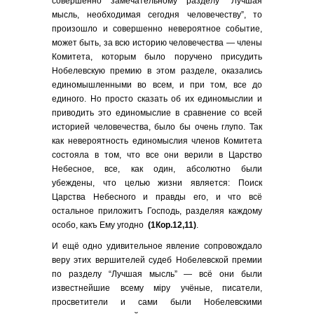
совершенно замечательному разделу “Лучшая
мысль, необходимая сегодня человечеству”, то
произошло и совершенно невероятное событие,
может быть, за всю историю человечества — члены
Комитета, которым было поручено присудить
Нобелевскую премию в этом разделе, оказались
единомышленными во всем, и при том, все до
единого. Но просто сказать об их единомыслии и
приводить это единомыслие в сравнение со всей
историей человечества, было бы очень глупо. Так
как невероятность единомыслия членов Комитета
состояла в том, что все они верили в Царство
Небесное, все, как один, абсолютно были
убеждены, что целью жизни является: Поиск
Царства Небесного и правды его, и что всё
остальное приложитъ Господь, разделяя каждому
особо, какъ Ему угодно
(1Кор.12,11)
.
И ещё одно удивительное явление сопровождало
веру этих вершителей судеб Нобелевской премии
по разделу “Лучшая мысль” — всё они были
известнейшие всему мiру учёные, писатели,
просветители и сами были Нобелевскими