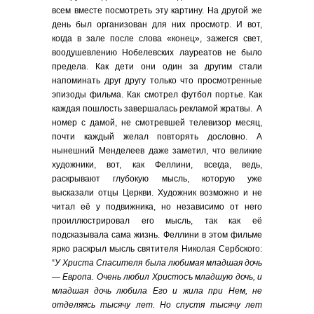
всем вместе посмотреть эту картину. На другой же
день был организован для них просмотр. И вот,
когда в зале после слова «конец», зажегся свет,
воодушевлению Нобелевских лауреатов не было
предела. Как дети они один за другим стали
напоминать друг другу только что просмотренные
эпизоды фильма. Как смотрел футбол портье. Как
каждая пошлость завершалась рекламой жратвы. А
номер с дамой, не смотревшей телевизор месяц,
почти каждый желал повторять дословно. А
нынешний Менделеев даже заметил, что великие
художники, вот, как Феллини, всегда, ведь,
раскрывают глубокую мысль, которую уже
высказали отцы Церкви. Художник возможно и не
читал её у подвижника, но независимо от него
проиллюстрировал его мысль, так как её
подсказывала сама жизнь. Феллини в этом фильме
ярко раскрыл мысль святителя Николая Сербского:
“
У Христа Спасителя была любимая младшая дочь
— Европа. Очень любил Христосъ младшую дочь, и
младшая дочь любила Его и жила при Нем, не
отделяясь тысячу лет. Но спустя тысячу лет