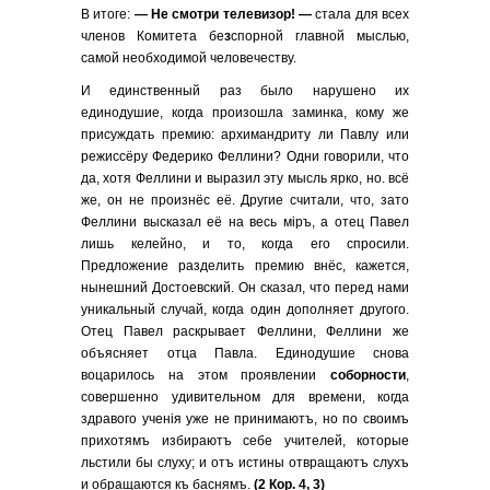
В итоге:
— Не смотри телевизор! —
стала для всех
членов Комитета бе
з
спорной главной мыслью,
самой необходимой человечеству.
И единственный раз было нарушено их
единодушие, когда произошла заминка, кому же
присуждать премию: архимандриту ли Павлу или
режиссёру Федерико Феллини? Одни говорили, что
да, хотя Феллини и выразил эту мысль ярко, но. всё
же, он не произнёс её. Другие считали, что, зато
Феллини высказал её на весь мiръ, а отец Павел
лишь келейно, и то, когда его спросили.
Предложение разделить премию внёс, кажется,
нынешний Достоевский. Он сказал, что перед нами
уникальный случай, когда один дополняет другого.
Отец Павел раскрывает Феллини, Феллини же
объясняет отца Павла. Единодушие снова
воцарилось на этом проявлении
соборности
,
совершенно удивительном для времени, когда
здравого ученiя уже не принимаютъ, но по своимъ
прихотямъ избираютъ себе учителей, которые
льстили бы слуху; и отъ истины отвращаютъ слухъ
и обращаются къ баснямъ.
(2 Кор. 4, 3)