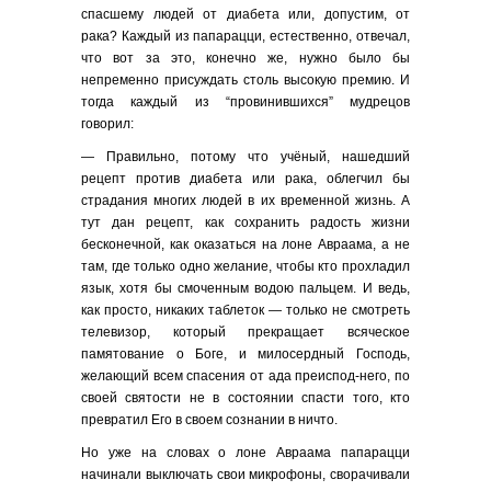
спасшему людей от диабета или, допустим, от
рака? Каждый из папарацци, естественно, отвечал,
что вот за это, конечно же, нужно было бы
непременно присуждать столь высокую премию. И
тогда каждый из “провинившихся” мудрецов
говорил:
— Правильно, потому что учёный, нашедший
рецепт против диабета или рака, облегчил бы
страдания многих людей в их временной жизнь. А
тут дан рецепт, как сохранить радость жизни
бесконечной, как оказаться на лоне Авраама, а не
там, где только одно желание, чтобы кто прохладил
язык, хотя бы смоченным водою пальцем. И ведь,
как просто, никаких таблеток — только не смотреть
телевизор, который прекращает всяческое
памятование о Боге, и милосердный Господь,
желающий всем спасения от ада преиспод-него, по
своей святости не в состоянии спасти того, кто
превратил Его в своем сознании в ничто.
Но уже на словах о лоне Авраама папарацци
начинали выключать свои микрофоны, сворачивали