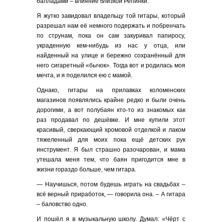
балладами – влияние близкой Репинки.
Я жутко завидовал владельцу той гитары, который
разрешал нам её немного подержать и побренчать
по струнам, пока он сам закуривал папиросу,
украденную кем-нибудь из нас у отца, или
найденный на улице и бережно сохранённый для
него сигаретный «бычок». Тогда вот и родилась моя
мечта, и я поделился ею с мамой.
Однако, гитары на прилавках коломенских
магазинов появлялись крайне редко и были очень
дорогими, а вот полубаян кто-то из знакомых как
раз продавал по дешёвке. И мне купили этот
красивый, сверкающий хромовой отделкой и лаком
тяжеленный для моих пока ещё детских рук
инструмент. Я был страшно разочарован, и мама
утешала меня тем, что баян пригодится мне в
жизни гораздо больше, чем гитара.
— Научишься, потом будешь играть на свадьбах –
всё верный приработок, — говорила она. – А гитара
– баловство одно.
И пошёл я в музыкальную школу. Думал: «Чёрт с