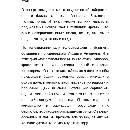
этом.
В конце семидесятых в студенческой общаге я
просто балдел от песен Анчарова, Высоцкого,
Галича, Кима. Я знал многие из них наизусть,
подбирал на гитаре, пел в компании друзей. Это
были совершенно иные песни, не те, что мы с
пацанами когда-то пели во дворе.
По телевидению шли телеспектакли и фильмы,
созданные по сценариям Михаила Анчарова. И в
этих фильмах звучали песни на его стихи. Анчаров,
кроме всего прочего, создал первый советский
телесериал. Он назывался «День за днём», и в нём
показывали будни нескольких семей, живущих в
одном доме, в коммунальной квартире, их радости и
проблемы. День за днём. Потом был сериал «В
одном микрорайоне». И смотрелось это всё с
неослабевающим интересом! Я сам вырос в
коммуналке и завидовал персонажам этих
сериалов, их отношениям, взаимовыручке. С такими
соседями я мог бы прожить всю жизнь, от них не
хотелось уезжать в отдельную квартиру.