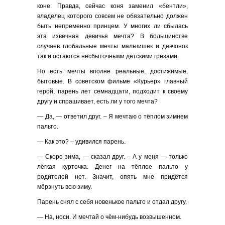
коне. Правда, сейчас коня заменил «бентли»,
владелец которого совсем не обязательно должен
быть непременно принцем. У многих ли сбылась
эта извечная девичья мечта? В большинстве
случаев глобальные мечты мальчишек и девчонок
так и остаются несбыточными детскими грёзами.
Но есть мечты вполне реальные, достижимые,
бытовые. В советском фильме «Курьер» главный
герой, парень лет семнадцати, подходит к своему
другу и спрашивает, есть ли у того мечта?
— Да, — ответил друг. – Я мечтаю о тёплом зимнем
пальто.
— Как это? – удивился парень.
— Скоро зима, — сказал друг. – А у меня — только
лёгкая курточка. Денег на тёплое пальто у
родителей нет. Значит, опять мне придётся
мёрзнуть всю зиму.
Парень снял с себя новенькое пальто и отдал другу.
— На, носи. И мечтай о чём-нибудь возвышенном.