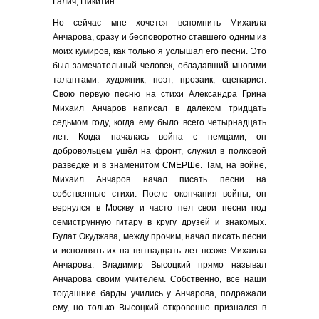
Галич, Никитин.
Но сейчас мне хочется вспомнить Михаила
Анчарова, сразу и бесповоротно ставшего одним из
моих кумиров, как только я услышал его песни. Это
был замечательный человек, обладавший многими
талантами: художник, поэт, прозаик, сценарист.
Свою первую песню на стихи Александра Грина
Михаил Анчаров написал в далёком тридцать
седьмом году, когда ему было всего четырнадцать
лет. Когда началась война с немцами, он
добровольцем ушёл на фронт, служил в полковой
разведке и в знаменитом СМЕРШе. Там, на войне,
Михаил Анчаров начал писать песни на
собственные стихи. После окончания войны, он
вернулся в Москву и часто пел свои песни под
семиструнную гитару в кругу друзей и знакомых.
Булат Окуджава, между прочим, начал писать песни
и исполнять их на пятнадцать лет позже Михаила
Анчарова. Владимир Высоцкий прямо называл
Анчарова своим учителем. Собственно, все наши
тогдашние барды учились у Анчарова, подражали
ему, но только Высоцкий откровенно признался в