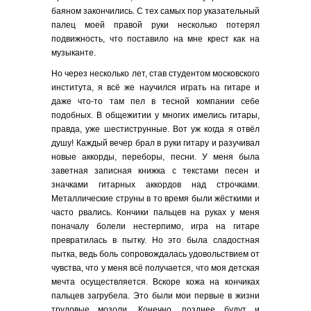
баяном закончились. С тех самых пор указательный
палец моей правой руки несколько потерял
подвижность, что поставило на мне крест как на
музыканте.
Но через несколько лет, став студентом московского
института, я всё же научился играть на гитаре и
даже что-то там пел в тесной компании себе
подобных. В общежитии у многих имелись гитары,
правда, уже шестиструнные. Вот уж когда я отвёл
душу! Каждый вечер брал в руки гитару и разучивал
новые аккорды, переборы, песни. У меня была
заветная записная книжка с текстами песен и
значками гитарных аккордов над строчками.
Металлические струны в то время были жёсткими и
часто рвались. Кончики пальцев на руках у меня
поначалу болели нестерпимо, игра на гитаре
превратилась в пытку. Но это была сладостная
пытка, ведь боль сопровождалась удовольствием от
чувства, что у меня всё получается, что моя детская
мечта осуществляется. Вскоре кожа на кончиках
пальцев загрубела. Это были мои первые в жизни
трудовые мозоли. Конечно, позднее будут и