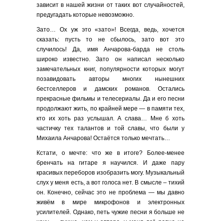
зависит в нашей жизни от таких вот случайностей,
предугадать которые невозможно.
Зато… Ох уж это «зато»! Всегда, ведь, хочется
сказать: пусть то не сбылось, зато вот это
случилось! Да, имя Анчарова-барда не столь
широко известно. Зато он написал несколько
замечательных книг, популярности которых могут
позавидовать авторы многих нынешних
бестселлеров и дамских романов. Остались
прекрасные фильмы и телесериалы. Да и его песни
продолжают жить, по крайней мере — в памяти тех,
кто их хоть раз услышал. А слава… Мне б хоть
частичку тех талантов и той славы, что были у
Михаила Анчарова! Остаётся только мечтать…
Кстати, о мечте: что же в итоге? Более-менее
бренчать на гитаре я научился. И даже пару
красивых переборов изобразить могу. Музыкальный
слух у меня есть, а вот голоса нет. В смысле – тихий
он. Конечно, сейчас это не проблема — мы давно
живём в мире микрофонов и электронных
усилителей. Однако, петь чужие песни я больше не