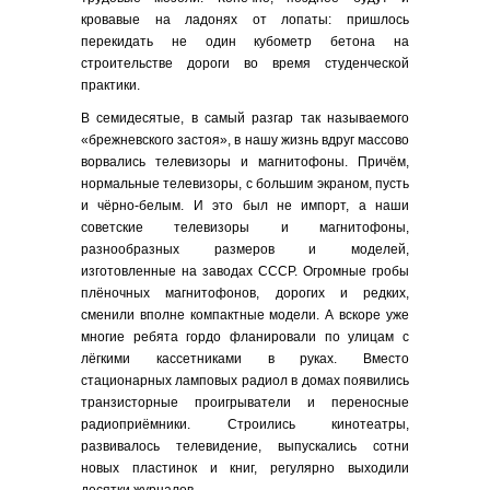
кровавые на ладонях от лопаты: пришлось
перекидать не один кубометр бетона на
строительстве дороги во время студенческой
практики.
В семидесятые, в самый разгар так называемого
«брежневского застоя», в нашу жизнь вдруг массово
ворвались телевизоры и магнитофоны. Причём,
нормальные телевизоры, с большим экраном, пусть
и чёрно-белым. И это был не импорт, а наши
советские телевизоры и магнитофоны,
разнообразных размеров и моделей,
изготовленные на заводах СССР. Огромные гробы
плёночных магнитофонов, дорогих и редких,
сменили вполне компактные модели. А вскоре уже
многие ребята гордо фланировали по улицам с
лёгкими кассетниками в руках. Вместо
стационарных ламповых радиол в домах появились
транзисторные проигрыватели и переносные
радиоприёмники. Строились кинотеатры,
развивалось телевидение, выпускались сотни
новых пластинок и книг, регулярно выходили