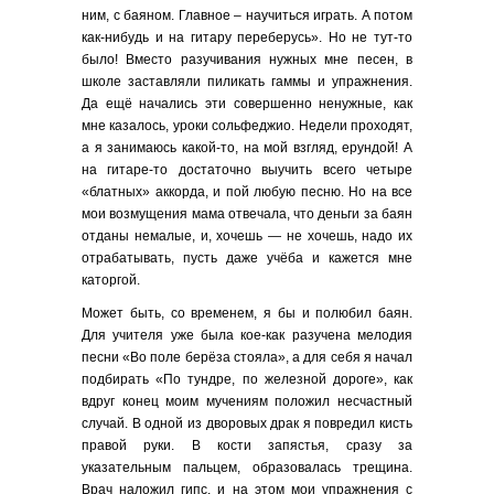
ним, с баяном. Главное – научиться играть. А потом
как-нибудь и на гитару переберусь». Но не тут-то
было! Вместо разучивания нужных мне песен, в
школе заставляли пиликать гаммы и упражнения.
Да ещё начались эти совершенно ненужные, как
мне казалось, уроки сольфеджио. Недели проходят,
а я занимаюсь какой-то, на мой взгляд, ерундой! А
на гитаре-то достаточно выучить всего четыре
«блатных» аккорда, и пой любую песню. Но на все
мои возмущения мама отвечала, что деньги за баян
отданы немалые, и, хочешь — не хочешь, надо их
отрабатывать, пусть даже учёба и кажется мне
каторгой.
Может быть, со временем, я бы и полюбил баян.
Для учителя уже была кое-как разучена мелодия
песни «Во поле берёза стояла», а для себя я начал
подбирать «По тундре, по железной дороге», как
вдруг конец моим мучениям положил несчастный
случай. В одной из дворовых драк я повредил кисть
правой руки. В кости запястья, сразу за
указательным пальцем, образовалась трещина.
Врач наложил гипс, и на этом мои упражнения с