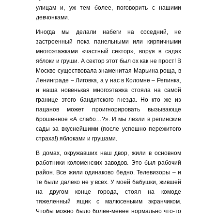
улицам и, уж тем более, поговорить с нашими
девчонками.
Иногда мы делали набеги на соседний, не
застроенный пока панельными или кирпичными
многоэтажками «частный сектор», воруя в садах
яблоки и груши. А сектор этот был ох как не прост! В
Москве существовала знаменитая Марьина роща, в
Ленинграде – Лиговка, а у нас в Коломне – Репинка,
и наша новенькая многоэтажка стояла на самой
границе этого бандитского гнезда. Но кто же из
пацанов может проигнорировать вызывающе
брошенное «А слабо…?». И мы лезли в репинские
сады за вкуснейшими (после успешно пережитого
страха!) яблоками и грушами.
В домах, окружавших наш двор, жили в основном
работники коломенских заводов. Это был рабочий
район. Все жили одинаково бедно. Телевизоры – и
те были далеко не у всех. У моей бабушки, жившей
на другом конце города, стоял на комоде
тяжеленный ящик с малюсеньким экранчиком.
Чтобы можно было более-менее нормально что-то