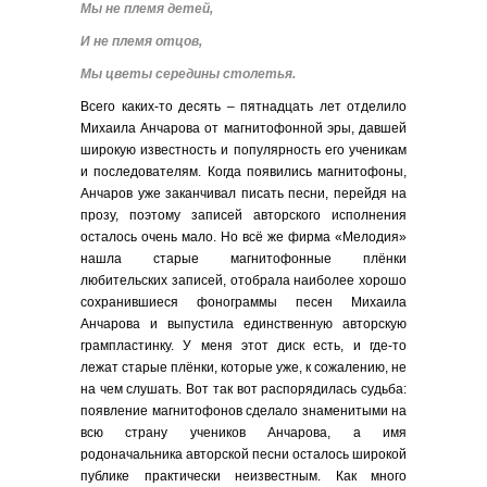
Мы не племя детей,
И не племя отцов,
Мы цветы середины столетья.
Всего каких-то десять – пятнадцать лет отделило
Михаила Анчарова от магнитофонной эры, давшей
широкую известность и популярность его ученикам
и последователям. Когда появились магнитофоны,
Анчаров уже заканчивал писать песни, перейдя на
прозу, поэтому записей авторского исполнения
осталось очень мало. Но всё же фирма «Мелодия»
нашла старые магнитофонные плёнки
любительских записей, отобрала наиболее хорошо
сохранившиеся фонограммы песен Михаила
Анчарова и выпустила единственную авторскую
грампластинку. У меня этот диск есть, и где-то
лежат старые плёнки, которые уже, к сожалению, не
на чем слушать. Вот так вот распорядилась судьба:
появление магнитофонов сделало знаменитыми на
всю страну учеников Анчарова, а имя
родоначальника авторской песни осталось широкой
публике практически неизвестным. Как много