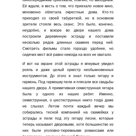
Кинопередвижка приезжала, обычно, по выходным.
Её ждали, и весть о том, что приехало новое кино,
мгновенно облетала окрестные дома. Кто-то
приходил со своей табуреткой, но в основном
зрители стояли весь сеанс. Это было, конечно,
неудобно, и вскоре во дворе нашего дома
построили деревянную эстраду и поставили
несколько рядов длинных скамеек перед ней.
Смотреть фильмы стало гораздо удобнее, но
сидячих мест всё равно никогда на всех не хватало.
И вот на экране этой эстрады я впервые увидел
рояль и даже целый оркестр необыкновенных
инструментов. До этого я знал только гитару и
гармонь. Под гармошку пели и плясали все свадьбы
нашего двора. А примитивная семиструнная гитара
была у одного из наших ребят. Именно,
семиструнная, о шестиструнных никто тогда даже
не слыхал. Летом почти каждый вечер мы
собирались тесной компанией на скамейках у
эстрады и пели под эту гитару песни, которые
теперь называют дворовыми, хотя большинство из
них были уголовно-тюремными романсами или