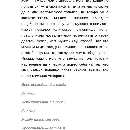
хочу — лучше, чем у автора, у меня всё равно не
получится, — а свои писать так и не научился: не
дано мне поэтического таланта, не говоря уж о
композиторском. Многих нынешних «бардов»
подобные «мелочи» ничуть не смущают, и они даже
имеют немалое количество поклонников, но я
предпочитаю ностальгически вспоминать о своей
детской мечте, чем мучить слушателей. Так что
мечта моя детская, увы, сбылась не полностью. Но
и такой результат всё же лучше, чем вообще ничего.
Иногда, когда у меня что-нибудь не получается, и
настроение ни к чёрту, я ловлю себя на том, что
машинально напеваю слова некогда знаменитой
песни Михаила Анчарова:
День проходит без следа –
Кап-кап.
Ночь проходит. Не беда –
Кап-кап.
Между пальцами года
Просочились — вот беда.