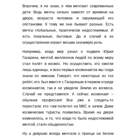
Впрочем, я не знаю, о чём мечтают современные
дети. Ведь мечты сильно зависят от времени на
дворе, возраста человека и окружающей его
обстановки. К тому же они бывают разные. Есть
мечты глобальные, практически недостижимые. И
есть локальные, бытовые. Да и случай в их
осуществлении играет весьма значимую роль.
Например, когда мир узнал о подвиге Юрия
Гагарина, мечтой миллионов людей по всему миру
стал полёт в космос. Но осуществить это смогли
лишь единицы, и всех первых космонавтов мы тогда
знали по именам. Говорят, что некоторые из тех
ребят, кто был вместе с Гагариным в первом отряде
космонавтов, так и не увидели Землю из космоса.
Случай не представился. А сейчас космонавт –
обычная профессия! Все уже и следить-то
перестали, кто там полетел на МКС и зачем. Даже
космические туристы появились. Время на дворе
изменилось, и то, что когда-то было недостижимой
мечтой, стало обыденностью.
Ну а девушки всегда мечтали о принце на белом