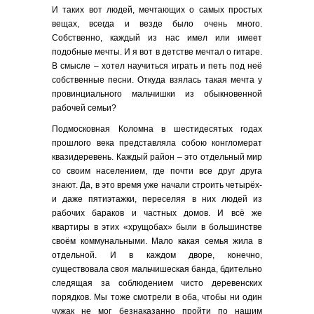
И таких вот людей, мечтающих о самых простых
вещах, всегда и везде было очень много.
Собственно, каждый из нас имел или имеет
подобные мечты. И я вот в детстве мечтал о гитаре.
В смысле – хотел научиться играть и петь под неё
собственные песни. Откуда взялась такая мечта у
провинциального мальчишки из обыкновенной
рабочей семьи?
Подмосковная Коломна в шестидесятых годах
прошлого века представляла собою конгломерат
квазидеревень. Каждый район – это отдельный мир
со своим населением, где почти все друг друга
знают. Да, в это время уже начали строить четырёх-
и даже пятиэтажки, переселяя в них людей из
рабочих бараков и частных домов. И всё же
квартиры в этих «хрущобах» были в большинстве
своём коммунальными. Мало какая семья жила в
отдельной. И в каждом дворе, конечно,
существовала своя мальчишеская банда, бдительно
следящая за соблюдением чисто деревенских
порядков. Мы тоже смотрели в оба, чтобы ни один
чужак не мог безнаказанно пройти по нашим