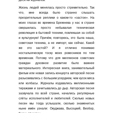
десятки журналов.
Жизнь людей менялась просто стремительно. Так
что, мне всегда было странно слышать
презрительные реплики о каком-то «застое». На
моих глазах во времена Брежнева у нас в стране
свершилась просто небывалая техническая
революция в бытовой технике, повлекшая за собой
и культурную! Причём, повторюсь, это была наша,
советская техника, а не импорт, как сейчас. Какой
же это застой? И я отлично понимаю
ностальгическую тоску моих ровесников по тем
временам. Потому что для миллионов советских
граждан духовное развитие было важнее
материального. Интересная книга, занимательный
фильм или новая запись концерта авторской песни
разыскивались с большим усердием, чем кусок мяса
или колбасы. Журналы издавались миллионными
тиражами и зачитывались до дыр. Авторская песня
зазвучала по всей стране, начались регулярные
слёты исполнителей и любителей. Сколько новых
песен мы тогда услышали, сколько знаменитых
ныне имён узнали: Окуджава, Высоцкий, Визбор,