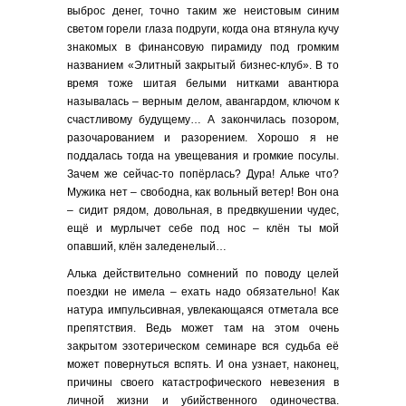
выброс денег, точно таким же неистовым синим
светом горели глаза подруги, когда она втянула кучу
знакомых в финансовую пирамиду под громким
названием «Элитный закрытый бизнес-клуб». В то
время тоже шитая белыми нитками авантюра
называлась – верным делом, авангардом, ключом к
счастливому будущему… А закончилась позором,
разочарованием и разорением. Хорошо я не
поддалась тогда на увещевания и громкие посулы.
Зачем же сейчас-то попёрлась? Дура! Альке что?
Мужика нет – свободна, как вольный ветер! Вон она
– сидит рядом, довольная, в предвкушении чудес,
ещё и мурлычет себе под нос – клён ты мой
опавший, клён заледенелый…
Алька действительно сомнений по поводу целей
поездки не имела – ехать надо обязательно! Как
натура импульсивная, увлекающаяся отметала все
препятствия. Ведь может там на этом очень
закрытом эзотерическом семинаре вся судьба её
может повернуться вспять. И она узнает, наконец,
причины своего катастрофического невезения в
личной жизни и убийственного одиночества.