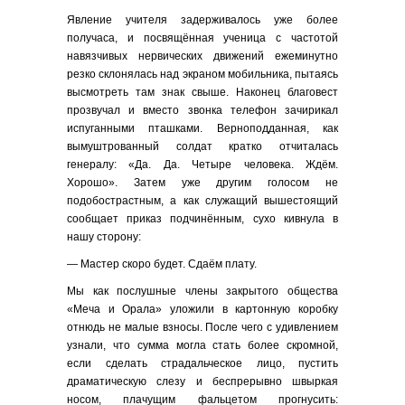
Явление учителя задерживалось уже более
получаса, и посвящённая ученица с частотой
навязчивых нервических движений ежеминутно
резко склонялась над экраном мобильника, пытаясь
высмотреть там знак свыше. Наконец благовест
прозвучал и вместо звонка телефон зачирикал
испуганными пташками. Верноподданная, как
вымуштрованный солдат кратко отчиталась
генералу: «Да. Да. Четыре человека. Ждём.
Хорошо». Затем уже другим голосом не
подобострастным, а как служащий вышестоящий
сообщает приказ подчинённым, сухо кивнула в
нашу сторону:
— Мастер скоро будет. Сдаём плату.
Мы как послушные члены закрытого общества
«Меча и Орала» уложили в картонную коробку
отнюдь не малые взносы. После чего с удивлением
узнали, что сумма могла стать более скромной,
если сделать страдальческое лицо, пустить
драматическую слезу и беспрерывно швыркая
носом, плачущим фальцетом прогнусить: