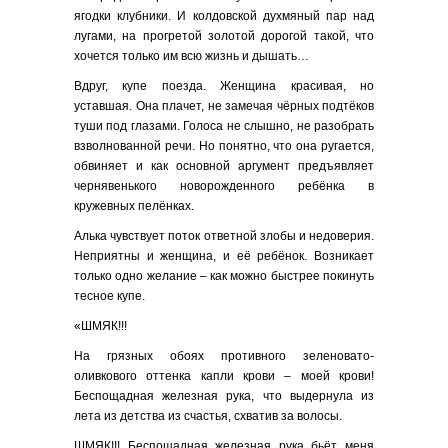
ягодки клубники. И колдовской духмяный пар над
лугами, на прогретой золотой дорогой такой, что
хочется только им всю жизнь и дышать…
Вдруг, купе поезда. Женщина красивая, но
уставшая. Она плачет, не замечая чёрных подтёков
туши под глазами. Голоса не слышно, не разобрать
взволнованной речи. Но понятно, что она ругается,
обвиняет и как основной аргумент предъявляет
чернявенького новорожденного ребёнка в
кружевных пелёнках.
Алька чувствует поток ответной злобы и недоверия.
Неприятны и женщина, и её ребёнок. Возникает
только одно желание – как можно быстрее покинуть
тесное купе.
«ШМЯК!!!
На грязных обоях противного зеленовато-
оливкового оттенка капли крови – моей крови!
Беспощадная железная рука, что выдернула из
лета из детства из счастья, схватив за волосы.
ШМЯК!!! Беспощадная железная рука бьёт меня