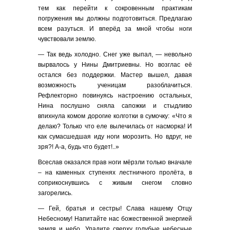
тем как перейти к сокровенным практикам
погружения мы должны подготовиться. Предлагаю
всем разуться. И вперёд за мной чтобы ноги
чувствовали землю.
— Так ведь холодно. Снег уже выпал, — невольно
вырвалось у Нины Дмитриевны. Но возглас её
остался без поддержки. Мастер вышел, давая
возможность ученицам разоблачиться.
Рефлекторно повинуясь настроению остальных,
Нина послушно сняла сапожки и стыдливо
впихнула комом дорогие колготки в сумочку: «Что я
делаю? Только что еле вылечилась от насморка! И
как сумасшедшая иду ноги морозить. Но вдруг, не
зря?! А-а, будь что будет!..»
Всеслав оказался прав ноги мёрзли только вначале
– на каменных ступенях лестничного пролёта, в
соприкоснувшись с живым снегом словно
загорелись.
— Гей, братья и сестры! Слава нашему Отцу
Небесному! Напитайте нас божественной энергией
земля и небо. Упадите сверху голубые небесные