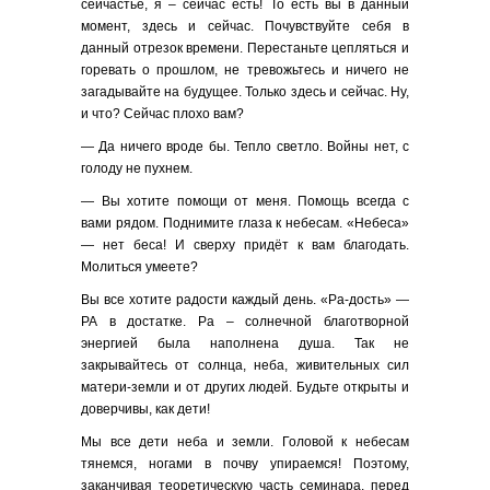
сейчастье, я – сейчас есть! То есть вы в данный
момент, здесь и сейчас. Почувствуйте себя в
данный отрезок времени. Перестаньте цепляться и
горевать о прошлом, не тревожьтесь и ничего не
загадывайте на будущее. Только здесь и сейчас. Ну,
и что? Сейчас плохо вам?
— Да ничего вроде бы. Тепло светло. Войны нет, с
голоду не пухнем.
— Вы хотите помощи от меня. Помощь всегда с
вами рядом. Поднимите глаза к небесам. «Небеса»
— нет беса! И сверху придёт к вам благодать.
Молиться умеете?
Вы все хотите радости каждый день. «Ра-дость» —
РА в достатке. Ра – солнечной благотворной
энергией была наполнена душа. Так не
закрывайтесь от солнца, неба, живительных сил
матери-земли и от других людей. Будьте открыты и
доверчивы, как дети!
Мы все дети неба и земли. Головой к небесам
тянемся, ногами в почву упираемся! Поэтому,
заканчивая теоретическую часть семинара, перед