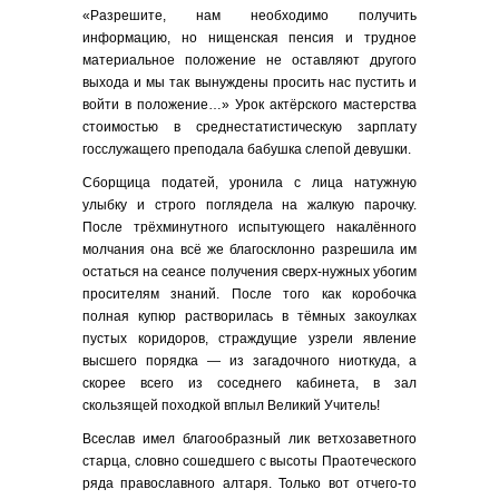
«Разрешите, нам необходимо получить
информацию, но нищенская пенсия и трудное
материальное положение не оставляют другого
выхода и мы так вынуждены просить нас пустить и
войти в положение…» Урок актёрского мастерства
стоимостью в среднестатистическую зарплату
госслужащего преподала бабушка слепой девушки.
Сборщица податей, уронила с лица натужную
улыбку и строго поглядела на жалкую парочку.
После трёхминутного испытующего накалённого
молчания она всё же благосклонно разрешила им
остаться на сеансе получения сверх-нужных убогим
просителям знаний. После того как коробочка
полная купюр растворилась в тёмных закоулках
пустых коридоров, страждущие узрели явление
высшего порядка — из загадочного ниоткуда, а
скорее всего из соседнего кабинета, в зал
скользящей походкой вплыл Великий Учитель!
Всеслав имел благообразный лик ветхозаветного
старца, словно сошедшего с высоты Праотеческого
ряда православного алтаря. Только вот отчего-то