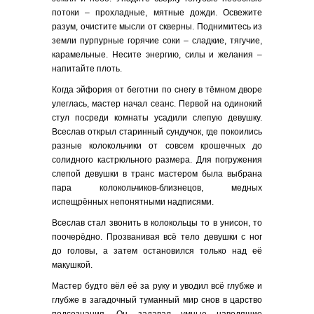
потоки – прохладные, мятные дожди. Освежите
разум, очистите мысли от скверны. Поднимитесь из
земли пурпурные горячие соки – сладкие, тягучие,
карамельные. Несите энергию, силы и желания –
напитайте плоть.
Когда эйфория от беготни по снегу в тёмном дворе
улеглась, мастер начал сеанс. Первой на одинокий
стул посреди комнаты усадили слепую девушку.
Всеслав открыл старинный сундучок, где покоились
разные колокольчики от совсем крошечных до
солидного кастрюльного размера. Для погружения
слепой девушки в транс мастером была выбрана
пара колокольчиков-близнецов, медных
испещрённых непонятными надписями.
Всеслав стал звонить в колокольцы то в унисон, то
поочерёдно. Прозванивая всё тело девушки с ног
до головы, а затем остановился только над её
макушкой.
Мастер будто вёл её за руку и уводил всё глубже и
глубже в загадочный туманный мир снов в царство