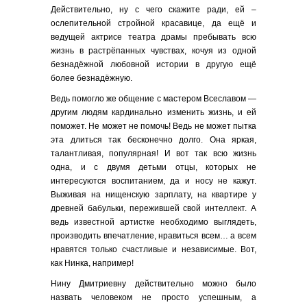
Действительно, ну с чего скажите ради, ей –
ослепительной стройной красавице, да ещё и
ведущей актрисе театра драмы пребывать всю
жизнь в растрёпанных чувствах, кочуя из одной
безнадёжной любовной истории в другую ещё
более безнадёжную.
Ведь помогло же общение с мастером Всеславом —
другим людям кардинально изменить жизнь, и ей
поможет. Не может не помочь! Ведь не может пытка
эта длиться так бесконечно долго. Она яркая,
талантливая, популярная! И вот так всю жизнь
одна, и с двумя детьми отцы, которых не
интересуются воспитанием, да и носу не кажут.
Выживая на нищенскую зарплату, на квартире у
древней бабульки, пережившей свой интеллект. А
ведь известной артистке необходимо выглядеть,
производить впечатление, нравиться всем… а всем
нравятся только счастливые и независимые. Вот,
как Нинка, например!
Нину Дмитриевну действительно можно было
назвать человеком не просто успешным, а