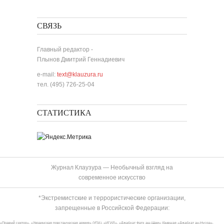
СВЯЗЬ
Главный редактор -
Плынов Дмитрий Геннадиевич
e-mail:
text@klauzura.ru
тел. (495) 726-25-04
СТАТИСТИКА
Журнал Клаузура — Необычный взгляд на
современное искусство
*Экстремистские и террористические организации,
запрещенные в Российской Федерации:
«Правый сектор», «Украинская повстанческая армия» (УПА), «ИГИЛ», «Джабхат Фатх аш-Шам» (бывшая «Джабхат ан-Нусра»,