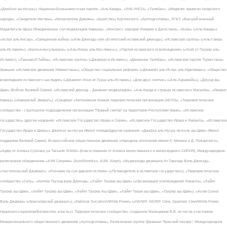
«Джебхат ан-Нусра»), Национал-Большевистская партия, «Аль-Каида», «УНА-УНСО», «Талибан», «Меджлис крымско-татарского
народа», «Свидетели Иеговы», «Мизантропик Дивижн», «Братство» Корчинского, «Артподготовка», ЛГБТ, «Высший военный
Маджлисуль Шура Объединенных сил моджахедов Кавказа», «Конгресс народов Ичкерии и Дагестана», «База» («Аль-Каида»),
«Асбат аль-Ансар», «Священная война» («Аль-Джихад» или «Египетский исламский джихад»), «Исламская группа» («Аль-Гамаа
аль-Исламия»), «Братья-мусульмане» («Аль-Ихван аль-Муслимун»), «Партия исламского освобождения» («Хизб ут-Тахрир аль-
Ислами»), «Лашкар-И-Тайба», «Исламская группа» («Джамаат-и-Ислами»), «Движение Талибан», «Исламская партия Туркестана»
(бывшее «Исламское движение Узбекистана»), «Общество социальных реформ» («Джамият аль-Ислах аль-Иджтимаи»), «Общество
возрождения исламского наследия» («Джамият Ихья ат-Тураз аль-Ислами»), «Дом двух святых» («Аль-Харамейн»), «Джунд аш-
Шам» (Войско Великой Сирии), «Исламский джихад – Джамаат моджахедов», «Аль-Каида в странах исламского Магриба», «Имарат
Кавказ» («Кавказский Эмират»), «Синдикат «Автономная боевая террористическая организация (АБТО)», «Террористическое
сообщество - структурное подразделение организации "Правый сектор" на территории Республики Крым», «Исламское
государство» (другие названия: «Исламское Государство Ирака и Сирии», «Исламское Государство Ирака и Леванта», «Исламское
Государство Ирака и Шама»), Джебхат ан-Нусра (Фронт победы)(другие названия: «Джабха аль-Нусра ли-Ахль аш-Шам» (Фронт
поддержки Великой Сирии), Всероссийское общественное движение «Народное ополчение имени К. Минина и Д. Пожарского»,
«Аджр от Аллаха Субхану уа Тагьаля SHAM» (Благословение от Аллаха милоственного и милосердного СИРИЯ), Международное
религиозное объединение «АУМ Синрике» (AumShinrikyo, AUM, Aleph), «Муджахеды джамаата Ат-Тавхида Валь-Джихад»,
«Чистопольский Джамаат», «Рохнамо ба суи давлати исломи» («Путеводитель в исламское государство»), «Террористическое
сообщество «Сеть», «Катиба Таухид валь-Джихад», «Хайят Тахрир аш-Шам» («Организация освобождения Леванта», «Хайят
Тахрир аш-Шам», «Хейят Тахрир аш-Шам», «Хейят Тахрир Аш-Шам», «Хайят Тахри аш-Шам», «Тахрир аш-Шам»), «Ахлю Сунна
Валь Джамаа» («Красноярский джамаат»), «National Socialism/White Power» («NS/WP, NS/WP Crew, Sparrows Crew/White Power,
Национал-социализм/Белаясила, власть»), Террористическое сообщество, созданное Мальцевым В.В. из числа участников
Межрегионального общественного движения «Артподготовка», Религиозная группа “Джамаат “Красный пахарь”, Международное