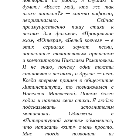
повторяли по радио, я слушаю и
думаю: «Боже мой, кто же так
плохо написал?» — как-то пафосно,
неоригинально. Сейчас
преимущественно пишу стихи к
песням для фильмов. «Прощальное
эхо», «Юнкера», «Белый ковчег» — в
этих сериалах звучат песни,
написанные талантливым артистом
и композитором Николаем Романовым.
Я не знаю, почему одни тексты
становятся песнями, а другие — нет.
Когда впервые пришел в общежитие
Литинститута, то познакомился с
Новеллой Матвеевой. Потом долго
ходил и напевал свои стихи. Я люблю
подсказывать исполнителям
мотивчики. Однажды в
«Литературной газете» обмолвился,
что написать «хит» очень просто.
Мне тогда позвонили из