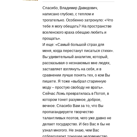
Спасибо, Владимир Давидович,
написано глубоко, с теплом и
трогательно. Особенно затронуло: «Что
тебе я могу обещать? На пространстве
вселенского краха обещаю любить и
прощать».
И еще: «Самый большой страх для
меня, когда перестанут писаться стихи».
Вы удивительный аналитик, который,
рассказывая о незнакомых мне людях,
заставляет взглянуть на себя, и в
сравнении лучше понять тех, о ком Вы
пишете. Я тоже «выбрал старинную
моду – простую свободу не врать».
Сейчас Ложь превратилась в Потоп, в
котором тонет разумное, доброе,
вечное. Спасибо Вам за то, что Вы
пропагандируете творчество
талантливых поэтов, чего уже давно не
делает государство. И без Вас я бы не
узнал многого. Не знаю, чем Вас
отблагодарит тонущее человечество.