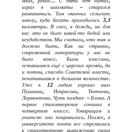
мхах, реках… С пяти лет читал,
играл в шахматы – старался
развиваться. Там окончил сельскую
школу, куда бегать приходилось 3,5
километра. В снег, в дождь, но для
нас это не было какой-то бедой или
неудобством. Мы считали, что так и
должно быть. Как ни странно,
современной литературы у нас не
было вовсе. Была классика,
оставшаяся ещё с царских времён, да
и потом, спасибо Советской власти,
печатавшаяся в большом количестве.
Уже к 12 годам хорошо знал
Пушкина, Некрасова, Тютчева,
Лермонтова. Чуть позднее – Блока. А
первое стихотворение сочинил в
четвертом классе. Товарищам и
учителю оно понравилось. Позже, в
университете почти все стремились
к стихотворному выражению своих