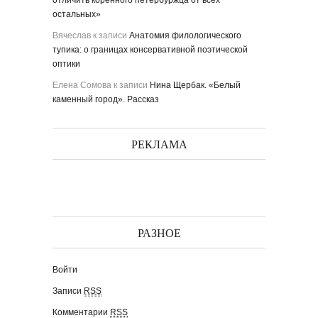
отличить коренного петербуржца от всех
остальных»
Вячеслав
к записи
Анатомия филологического
тупика: о границах консервативной поэтической
оптики
Елена Сомова
к записи
Нина Щербак. «Белый
каменный город». Рассказ
РЕКЛАМА
РАЗНОЕ
Войти
Записи
RSS
Комментарии
RSS