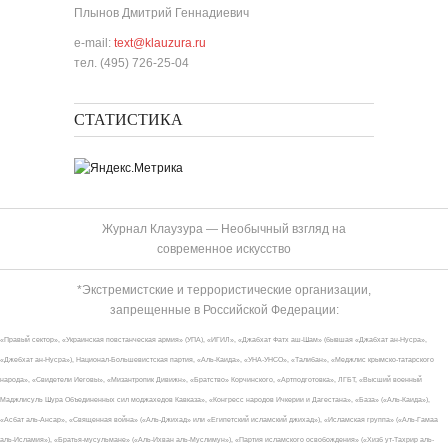
Плынов Дмитрий Геннадиевич
e-mail:
text@klauzura.ru
тел. (495) 726-25-04
СТАТИСТИКА
Журнал Клаузура — Необычный взгляд на
современное искусство
*Экстремистские и террористические организации,
запрещенные в Российской Федерации:
«Правый сектор», «Украинская повстанческая армия» (УПА), «ИГИЛ», «Джабхат Фатх аш-Шам» (бывшая «Джабхат ан-Нусра»,
«Джебхат ан-Нусра»), Национал-Большевистская партия, «Аль-Каида», «УНА-УНСО», «Талибан», «Меджлис крымско-татарского
народа», «Свидетели Иеговы», «Мизантропик Дивижн», «Братство» Корчинского, «Артподготовка», ЛГБТ, «Высший военный
Маджлисуль Шура Объединенных сил моджахедов Кавказа», «Конгресс народов Ичкерии и Дагестана», «База» («Аль-Каида»),
«Асбат аль-Ансар», «Священная война» («Аль-Джихад» или «Египетский исламский джихад»), «Исламская группа» («Аль-Гамаа
аль-Исламия»), «Братья-мусульмане» («Аль-Ихван аль-Муслимун»), «Партия исламского освобождения» («Хизб ут-Тахрир аль-