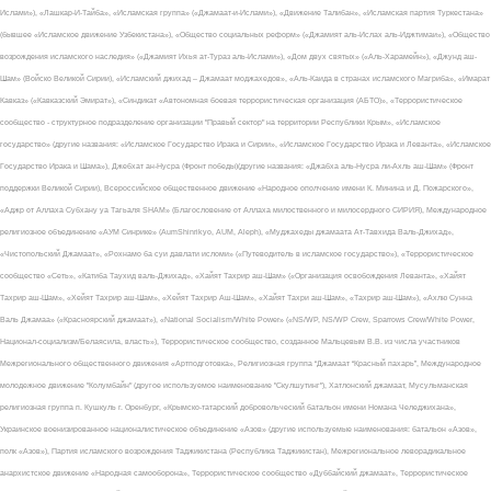
Ислами»), «Лашкар-И-Тайба», «Исламская группа» («Джамаат-и-Ислами»), «Движение Талибан», «Исламская партия Туркестана»
(бывшее «Исламское движение Узбекистана»), «Общество социальных реформ» («Джамият аль-Ислах аль-Иджтимаи»), «Общество
возрождения исламского наследия» («Джамият Ихья ат-Тураз аль-Ислами»), «Дом двух святых» («Аль-Харамейн»), «Джунд аш-
Шам» (Войско Великой Сирии), «Исламский джихад – Джамаат моджахедов», «Аль-Каида в странах исламского Магриба», «Имарат
Кавказ» («Кавказский Эмират»), «Синдикат «Автономная боевая террористическая организация (АБТО)», «Террористическое
сообщество - структурное подразделение организации "Правый сектор" на территории Республики Крым», «Исламское
государство» (другие названия: «Исламское Государство Ирака и Сирии», «Исламское Государство Ирака и Леванта», «Исламское
Государство Ирака и Шама»), Джебхат ан-Нусра (Фронт победы)(другие названия: «Джабха аль-Нусра ли-Ахль аш-Шам» (Фронт
поддержки Великой Сирии), Всероссийское общественное движение «Народное ополчение имени К. Минина и Д. Пожарского»,
«Аджр от Аллаха Субхану уа Тагьаля SHAM» (Благословение от Аллаха милоственного и милосердного СИРИЯ), Международное
религиозное объединение «АУМ Синрике» (AumShinrikyo, AUM, Aleph), «Муджахеды джамаата Ат-Тавхида Валь-Джихад»,
«Чистопольский Джамаат», «Рохнамо ба суи давлати исломи» («Путеводитель в исламское государство»), «Террористическое
сообщество «Сеть», «Катиба Таухид валь-Джихад», «Хайят Тахрир аш-Шам» («Организация освобождения Леванта», «Хайят
Тахрир аш-Шам», «Хейят Тахрир аш-Шам», «Хейят Тахрир Аш-Шам», «Хайят Тахри аш-Шам», «Тахрир аш-Шам»), «Ахлю Сунна
Валь Джамаа» («Красноярский джамаат»), «National Socialism/White Power» («NS/WP, NS/WP Crew, Sparrows Crew/White Power,
Национал-социализм/Белаясила, власть»), Террористическое сообщество, созданное Мальцевым В.В. из числа участников
Межрегионального общественного движения «Артподготовка», Религиозная группа “Джамаат “Красный пахарь”, Международное
молодежное движение "Колумбайн" (другое используемое наименование "Скулшутинг"), Хатлонский джамаат, Мусульманская
религиозная группа п. Кушкуль г. Оренбург, «Крымско-татарский добровольческий батальон имени Номана Челеджихана»,
Украинское военизированное националистическое объединение «Азов» (другие используемые наименования: батальон «Азов»,
полк «Азов»), Партия исламского возрождения Таджикистана (Республика Таджикистан), Межрегиональное леворадикальное
анархистское движение «Народная самооборона», Террористическое сообщество «Дуббайский джамаат», Террористическое