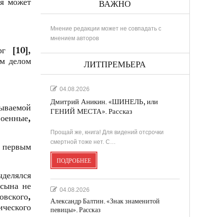
ая может
ВАЖНО
Мнение редакции может не совпадать с
мнением авторов
г [10],
ым делом
ЛИТПРЕМЬЕРА
04.08.2026
Дмитрий Аникин. «ШИНЕЛЬ, или
ываемой
ГЕНИЙ МЕСТА». Рассказ
военные,
Прощай же, книга! Для видений отсрочки
смертной тоже нет. С…
л первым
ПОДРОБНЕЕ
ыделялся
«сына не
04.08.2026
овского,
Александр Балтин. «Знак знаменитой
ического
певицы». Рассказ