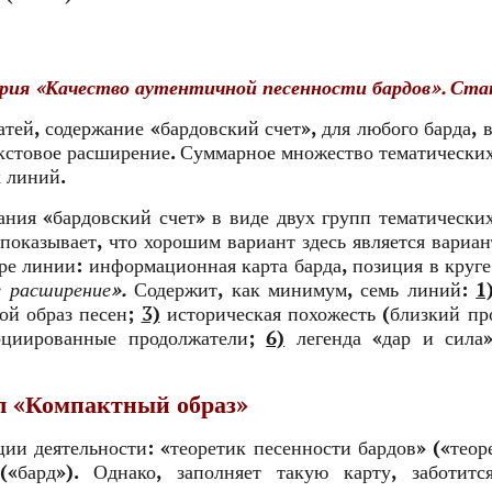
рия «Качество аутентичной песенности бардов». Ст
атей, содержание «бардовский счет», для любого барда, 
кстовое расширение. Суммарное множество тематически
х линий.
ания «бардовский счет» в виде двух групп тематически
оказывает, что хорошим вариант здесь является вариант
е линии: информационная карта барда, позиция в круге
е расширение».
Содержит, как минимум, семь линий:
1
ой образ песен;
3)
историческая похожесть (близкий пр
циированные продолжатели;
6)
легенда «дар и сила»
ел «Компактный образ»
ии деятельности: «теоретик песенности бардов» («теор
(«бард»). Однако, заполняет такую карту, заботитс