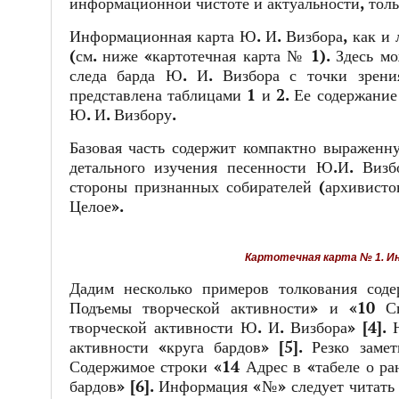
информационной чистоте и актуальности, толь
Информационная карта Ю. И. Визбора, как и л
(см. ниже «картотечная карта № 1). Здесь м
следа барда Ю. И. Визбора с точки зрен
представлена таблицами 1 и 2. Ее содержани
Ю. И. Визбору.
Базовая часть содержит компактно выраженн
детального изучения песенности Ю.И. Визб
стороны признанных собирателей (архивистов
Целое».
Картотечная карта № 1. Ин
Дадим несколько примеров толкования сод
Подъемы творческой активности» и «10 Сп
творческой активности Ю. И. Визбора» [4]. 
активности «круга бардов» [5]. Резко зам
Содержимое строки «14 Адрес в «табеле о ра
бардов» [6]. Информация «№» следует читать