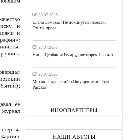
«поющим
30.07.2026
качество
Елена Сомова. «Не покинутые небеса».
риску и
Стихо-проза
циями и
графии»:
пинисты,
27.07.2026
рочник,
Нина Щербак. «Изумрудное море». Рассказ
овершал
27.07.2026
позиции
Михаил Садовский. «Ощущение полёта».
обытий);
Рассказ
авал ее
ИНФОПАРТНЁРЫ
 журнал
нцерты,
 «артист
НАШИ АВТОРЫ