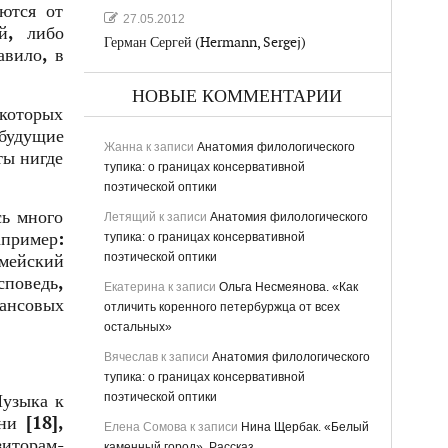
ются от
27.05.2012
й, либо
Герман Сергей (Hermann, Sergej)
авило, в
НОВЫЕ КОММЕНТАРИИ
екоторых
 будущие
Жанна
к записи
Анатомия филологического
ты нигде
тупика: о границах консервативной
поэтической оптики
сь много
Летящий
к записи
Анатомия филологического
апример:
тупика: о границах консервативной
поэтической оптики
рмейский
споведь,
Екатерина
к записи
Ольга Несмеянова. «Как
мансовых
отличить коренного петербуржца от всех
остальных»
Вячеслав
к записи
Анатомия филологического
тупика: о границах консервативной
поэтической оптики
Музыка к
ни [18],
Елена Сомова
к записи
Нина Щербак. «Белый
зиторам-
каменный город». Рассказ