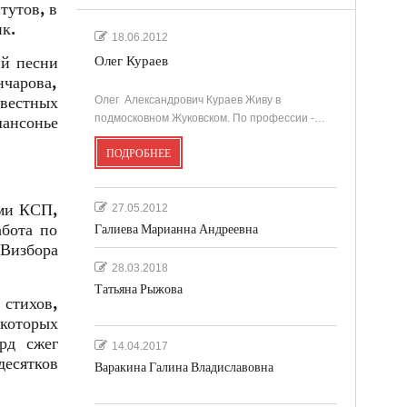
тутов, в
к.
18.06.2012
ий песни
Олег Кураев
нчарова,
звестных
Олег Александрович Кураев Живу в
подмосковном Жуковском. По профессии -…
шансонье
ПОДРОБНЕЕ
ами КСП,
27.05.2012
бота по
Галиева Марианна Андреевна
 Визбора
28.03.2018
Татьяна Рыжова
 стихов,
которых
рд сжег
14.04.2017
десятков
Варакина Галина Владиславовна