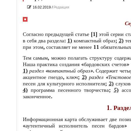
16.02.2019
/
Редакция
Се
Согласно предыдущей статье [1] этой серии ст
в себя два раздела:
1)
компактный образ;
2)
те
при этом, составляет не менее 11 обязательны
Тем самым, можно полагать структуру содерж
Наша практика создания «бардовских счетов» п
1)
раздел «компактный образ».
Содержит четыр
акцентное гнездо, ключ;
2)
раздел «Текстово
песен для культурного исполнителя;
2)
слухов
4)
программа песенного творчества;
5)
ассо
законченное.
1. Разд
Информационная карта обслуживает две позиц
«аутентичный исполнитель песен бардов» 