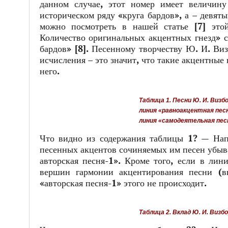
данном случае, этот номер имеет величин
историческом ряду «круга бардов», а – девяты
можно посмотреть в нашей статье [7] это
Количество оригинальных акцентных гнезд» с
бардов» [8]. Песенному творчеству Ю. И. Ви
исчисления – это значит, что такие акцентные 
него.
Таблица 1. Песни Ю. И. Визб
линия «равноакцентная песня
линия «самодеятельная песня
Что видно из содержания таблицы 1? — Напр
песенных акцентов сочиняемых им песен убыв
авторская песня-1». Кроме того, если в лин
вершин гармонии акцентирования песни (в
«авторская песня-1» этого не происходит.
Таблица 2. Вклад Ю. И. Визб