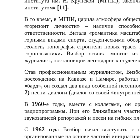
института им. Н. Крупской (МГПИ), законч
институтом» [11].
В то время, в МГПИ, царила атмосфера общест
«горизонт личности» – наличие способн
ответственности. Витала «романтика масшт
горными видами спорта, студенческими обоз
геологи, топографы, строители новых трасс,
горнолыжники. Визбор освоил многие из 
журналист, постановщик легендарных студенче
Став профессиональным журналистом, Визбо
восхождения на Кавказе и Памире, работал
«бард», он создал два вида особенной песенн
2)
песни-диалоги (диалог со своей «внутренне
В 1960-е годы, вместе с коллегами, он о
радиопрограммы. При его ближайшем участ
звукозаписей репортажей и песен на гибких пл
С 1962 года Визбор начал выступать с п
организованные на основе частной инициативы