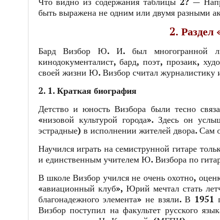
Что видно из содержания таблицы 2? — Напр
быть выражена не одним или двумя разными ак
2. Раздел
Бард Визбор Ю. И. был многогранной лич
кинодокументалист, бард, поэт, прозаик, ху
своей жизни Ю. Визбор считал журналистику и
2. 1. Краткая биография
Детство и юность Визбора были тесно связ
«низовой культурой города». Здесь он услы
эстрадные) в исполнении жителей двора. Сам 
Научился играть на семиструнной гитаре тольк
и единственным учителем Ю. Визбора по гитар
В школе Визбор учился не очень охотно, оцен
«авиационный клуб», Юрий мечтал стать лет
благонадежного элемента» не взяли. В 1951 
Визбор поступил на факультет русского язык