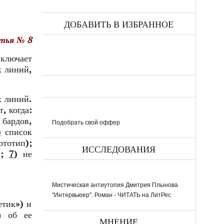
ДОБАВИТЬ В ИЗБРАННОЕ
атья №
8
включает
х линий,
х линий.
, когда:
 бардов,
Подобрать свой оффер
)
список
ототип);
ИССЛЕДОВАНИЯ
;
7)
не
Мистическая антиутопия Дмитрия Плынова
"Интервьюер". Роман - ЧИТАТЬ на ЛитРес
етик») и
я об ее
МНЕНИЕ