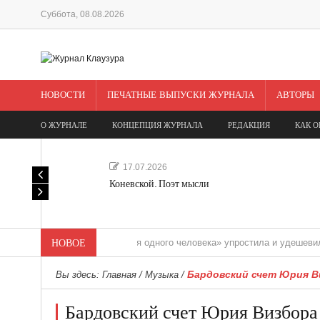
Суббота, 08.08.2026
НОВОСТИ
ПЕЧАТНЫЕ ВЫПУСКИ ЖУРНАЛА
АВТОРЫ
О ЖУРНАЛЕ
КОНЦЕПЦИЯ ЖУРНАЛА
РЕДАКЦИЯ
КАК О
17.07.2026
Коневской. Поэт мысли
«Редакция одного человека» упростила и удешевила медиас
НОВОЕ
Бардовский счет Юрия Ви
Вы здесь:
Главная
/
Музыка
/
Бардовский счет Юрия Визбора 