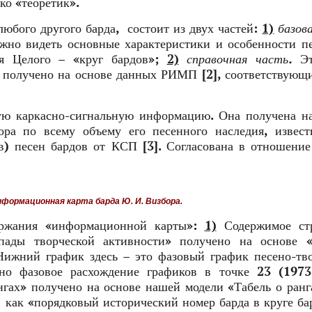
ко «теоретик».
юбого другого барда, состоит из двух частей:
1)
базов
ожно видеть основные характеристики и особенности п
ия Целого – «круг бардов»;
2)
справочная часть.
Эт
е получено на основе данных РИМП [2], соответствующ
ую каркасно-сигнальную информацию. Она получена н
ора по всему объему его песенного наследия, извест
) песен бардов от КСП [3]. Согласована в отношение
формационная карта барда Ю. И. Визбора.
ержания «информационной карты»:
1)
Содержимое ст
ады творческой активности» получено на основе «
Нижний график здесь – это фазовый график песено-тв
етно фазовое расхождение графиков в точке 23 (197
нгах» получено на основе нашей модели «Табель о ранг
 как «порядковый исторический номер барда в круге ба