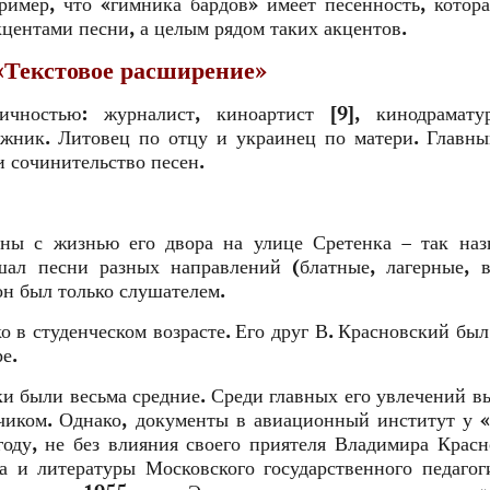
имер, что «гимника бардов» имеет песенность, котор
центами песни, а целым рядом таких акцентов.
 «Текстовое расширение»
ностью: журналист, киноартист [9], кинодраматур
дожник. Литовец по отцу и украинец по матери. Главн
 сочинительство песен.
аны с жизнью его двора на улице Сретенка – так наз
шал песни разных направлений (блатные, лагерные, 
он был только слушателем.
о в студенческом возрасте. Его друг В. Красновский бы
е.
ки были весьма средние. Среди главных его увлечений в
чиком. Однако, документы в авиационный институт у 
году, не без влияния своего приятеля Владимира Красн
а и литературы Московского государственного педагог