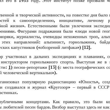
ил его в 1955 году. Этот институт позже прозвали 
венной и творческой активности, на повестке дня было 
остей к самоопределению, инициативе, личному 
абной жизни». Естественными были увлечения экспеди
рениями. Фигурами подражания были «люди новой гео
 моряки, журналисты, очевидцы нехоженных троп, аль
этих направлений: альпинист, горнолыжник, байда
ских капустников («обозрений литфака») [12].
р участвовал в дальних экспедициях и плаваниях, с
 инструктором горнолыжного спорта. Выступая же в 
ости:
1)
песни-репортажи [13] (с места географических с
й человеческой вертикалью»).
рганизовал популярную радиостанцию «Юность», созд
ии создавался и журнал «Кругозор» – первый в СССР
астинках.
убличными концертами. Как правило, это были ко
 любителей песен бардов. Визбор выступал здесь не как