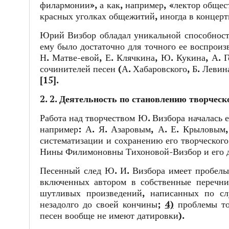
филармонии», а как, например, «лектор общест
красных уголках общежитий, иногда в концерт
Юрий Визбор обладал уникальной способност
ему было достаточно для точного ее воспроиз
Н. Матве-евой, Е. Клячкина, Ю. Кукина, А. 
сочинителей песен (А. Хабаровского, Б. Левин
[15].
2. 2. Деятельность по становлению творческ
Работа над творчеством Ю. Визбора началась
например: А. Я. Азаровым, А. Е. Крыловым
систематизации и сохранению его творческог
Нины Филимоновны Тихоновой-Визбор и его 
Песенный след Ю. И. Визбора имеет пробел
включенных автором в собственные перечн
шутливых произведений, написанных по с
незадолго до своей кончины;
4)
проблемы точ
песен вообще не имеют датировки).