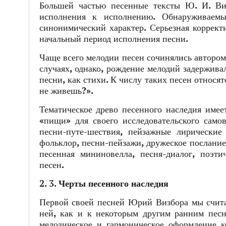
Большей частью песенные тексты Ю. И. Ви
исполнения к исполнению. Обнаруживаемы
синонимический характер. Серьезная коррект
начальный период исполнения песни.
Чаще всего мелодии песен сочинялись автором
случаях, однако, рождение мелодий задержива
песни, как стихи. К числу таких песен относя
не живешь?».
Тематическое древо песенного наследия имее
«пищи» для своего исследовательского само
песни-путе-шествия, пейзажные лирические 
фольклор, песни-пейзажи, дружеское послание
песенная мининовелла, песня-диалог, поэти
песен.
2. 3. Черты песенного наследия
Первой своей песней Юрий Визбора мы считае
ней, как и к некоторым другим ранним песн
мелодическое и гармоническое оформление к