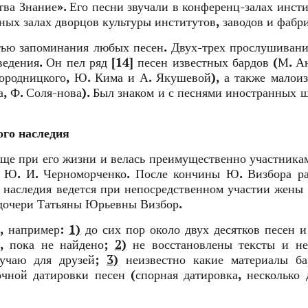
ва Знание». Его песни звучали в конференц-залах инсти
ных залах дворцов культуры институтов, заводов и фабри
ью запоминания любых песен. Двух-трех прослушиван
ведения. Он пел ряд [14] песен известных бардов (М. А
Городницкого, Ю. Кима и А. Якушевой), а также малои
а, Ф. Соля-нова). Был знаком и с песнями иностранных 
ого наследия
 еще при его жизни и велась преимущественно участник
, Ю. И. Черноморченко. После кончины Ю. Визбора ра
о наследия ведется при непосредственном участии жены
дочери Татьяны Юрьевны Визбор.
ы, например:
1)
до сих пор около двух десятков песен и
и, пока не найдено;
2)
не восстановлены тексты и не
лучаю для друзей;
3)
неизвестно какие материалы ба
ной датировки песен (спорная датировка, несколько 