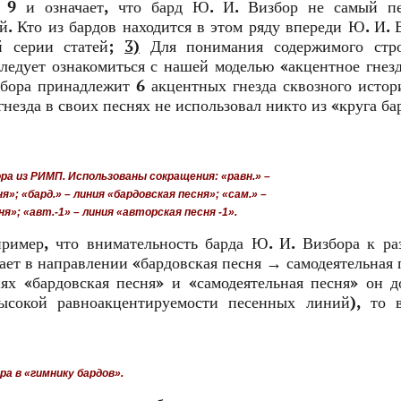
у 9 и означает, что бард Ю. И. Визбор не самый п
й. Кто из бардов находится в этом ряду впереди Ю. И. 
й серии статей;
3)
Для понимания содержимого стр
ледует ознакомиться с нашей моделью «акцентное гнез
збора принадлежит 6 акцентных гнезда сквозного истор
гнезда в своих песнях не использовал никто из «круга ба
ора из РИМП. Использованы сокращения: «равн.» –
»; «бард.» – линия «бардовская песня»; «сам.» –
»; «авт.-1» – линия «авторская песня -1».
имер, что внимательность барда Ю. И. Визбора к ра
ает в направлении «бардовская песня → самодеятельная
иях «бардовская песня» и «самодеятельная песня» он д
ысокой равноакцентируемости песенных линий), то 
ора в «гимнику бардов».