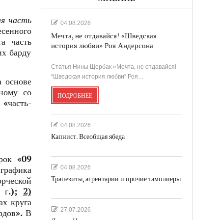
ая часть
04.08.2026
есенного
Мечта, не отдавайся! «Шведская
а часть
история любви» Роя Андерсона
их барду
Статья Нины Щербак «Мечта, не отдавайся!
“Шведская история любви” Роя…
а основе
ному со
ПОДРОБНЕЕ
 «часть-
04.08.2026
Капнист. Всеобщая ябеда
рок «09
04.08.2026
графика
Трапезиты, агрентарии и прочие тамплиеры
орческой
3 г.);
2)
ах круга
27.07.2026
рдов». В