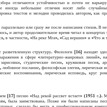
збора отличаются устойчивостью и почти не варьиру
е иногда небольшие отличия носят либо случайны
ировка текстов и мелодии проводилась автором, как пр
 параллельно или сразу же после написания стихов. В н
лось, и автор продолжительное время читал в концертах
тся, в частности, «На реке Мга», «Сад вершин» и «Что ж 
т разветвленную структуру. Филологи [16] находят зде
выражения в сфере «литературно-жанровых линий», н
зарисовки, студенческие песни, кружковая песня, а
, любовное послание, философская элегия, лирическая и
ческие воспоминания, лирическая исповедь, круг ро
м [17] песню «Над рекой рассвет встает» (1951 г.). 
ям, была заимствована. Позже им были написаны пес
оторых, сделало бы честь и профессиональным компо