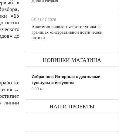
Доля и Недоля
ервый в
Визбора,
оки «15
27.07.2026
до песни
Анатомия филологического тупика: о
ического
границах консервативной поэтической
рдов» до
оптики
НОВИНКИ МАГАЗИНА
Избранное: Интервью с деятелями
зработке
культуры и искусства
 песня →
0.00
Р
остигает
в линии
НАШИ ПРОЕКТЫ