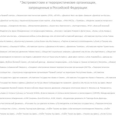
*Экстремистские и террористические организации,
запрещенные в Российской Федерации:
«Правый сектор», «Украинская повстанческая армия» (УПА), «ИГИЛ», «Джабхат Фатх аш-Шам» (бывшая «Джабхат ан-Нусра»,
«Джебхат ан-Нусра»), Национал-Большевистская партия, «Аль-Каида», «УНА-УНСО», «Талибан», «Меджлис крымско-татарского
народа», «Свидетели Иеговы», «Мизантропик Дивижн», «Братство» Корчинского, «Артподготовка», ЛГБТ, «Высший военный
Маджлисуль Шура Объединенных сил моджахедов Кавказа», «Конгресс народов Ичкерии и Дагестана», «База» («Аль-Каида»),
«Асбат аль-Ансар», «Священная война» («Аль-Джихад» или «Египетский исламский джихад»), «Исламская группа» («Аль-Гамаа
аль-Исламия»), «Братья-мусульмане» («Аль-Ихван аль-Муслимун»), «Партия исламского освобождения» («Хизб ут-Тахрир аль-
Ислами»), «Лашкар-И-Тайба», «Исламская группа» («Джамаат-и-Ислами»), «Движение Талибан», «Исламская партия Туркестана»
(бывшее «Исламское движение Узбекистана»), «Общество социальных реформ» («Джамият аль-Ислах аль-Иджтимаи»), «Общество
возрождения исламского наследия» («Джамият Ихья ат-Тураз аль-Ислами»), «Дом двух святых» («Аль-Харамейн»), «Джунд аш-
Шам» (Войско Великой Сирии), «Исламский джихад – Джамаат моджахедов», «Аль-Каида в странах исламского Магриба», «Имарат
Кавказ» («Кавказский Эмират»), «Синдикат «Автономная боевая террористическая организация (АБТО)», «Террористическое
сообщество - структурное подразделение организации "Правый сектор" на территории Республики Крым», «Исламское
государство» (другие названия: «Исламское Государство Ирака и Сирии», «Исламское Государство Ирака и Леванта», «Исламское
Государство Ирака и Шама»), Джебхат ан-Нусра (Фронт победы)(другие названия: «Джабха аль-Нусра ли-Ахль аш-Шам» (Фронт
поддержки Великой Сирии), Всероссийское общественное движение «Народное ополчение имени К. Минина и Д. Пожарского»,
«Аджр от Аллаха Субхану уа Тагьаля SHAM» (Благословение от Аллаха милоственного и милосердного СИРИЯ), Международное
религиозное объединение «АУМ Синрике» (AumShinrikyo, AUM, Aleph), «Муджахеды джамаата Ат-Тавхида Валь-Джихад»,
«Чистопольский Джамаат», «Рохнамо ба суи давлати исломи» («Путеводитель в исламское государство»), «Террористическое
сообщество «Сеть», «Катиба Таухид валь-Джихад», «Хайят Тахрир аш-Шам» («Организация освобождения Леванта», «Хайят
Тахрир аш-Шам», «Хейят Тахрир аш-Шам», «Хейят Тахрир Аш-Шам», «Хайят Тахри аш-Шам», «Тахрир аш-Шам»), «Ахлю Сунна