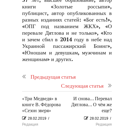
57 лет, высшее образование, автор
книги «Золотые россыпи»,
публицист, автор опубликованных в
разных изданиях статей: «Бог есть!»,
«ОПГ под названием ЖКХ», «О
перевале Дятлова и не только», «Кто
и зачем сбил в 2014 году в небе над
Украиной пассажирский Боинг»,
«Юношам и девушкам, мужчинам и
женщинам» и других.
Предыдущая статья
Следующая статья
«Три Медведя» в
И снова… Перевал
книге В. Фёдорова
Дятлова… О чём же
«Сезон зверя»
еще?
28.02.2019
/
28.02.2019
/
Редакция
Редакция