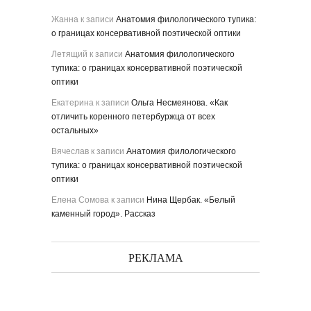
Жанна
к записи
Анатомия филологического тупика:
о границах консервативной поэтической оптики
Летящий
к записи
Анатомия филологического
тупика: о границах консервативной поэтической
оптики
Екатерина
к записи
Ольга Несмеянова. «Как
отличить коренного петербуржца от всех
остальных»
Вячеслав
к записи
Анатомия филологического
тупика: о границах консервативной поэтической
оптики
Елена Сомова
к записи
Нина Щербак. «Белый
каменный город». Рассказ
РЕКЛАМА