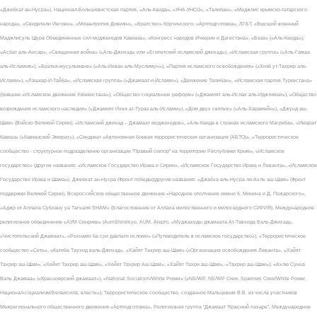
«Джебхат ан-Нусра»), Национал-Большевистская партия, «Аль-Каида», «УНА-УНСО», «Талибан», «Меджлис крымско-татарского
народа», «Свидетели Иеговы», «Мизантропик Дивижн», «Братство» Корчинского, «Артподготовка», ЛГБТ, «Высший военный
Маджлисуль Шура Объединенных сил моджахедов Кавказа», «Конгресс народов Ичкерии и Дагестана», «База» («Аль-Каида»),
«Асбат аль-Ансар», «Священная война» («Аль-Джихад» или «Египетский исламский джихад»), «Исламская группа» («Аль-Гамаа
аль-Исламия»), «Братья-мусульмане» («Аль-Ихван аль-Муслимун»), «Партия исламского освобождения» («Хизб ут-Тахрир аль-
Ислами»), «Лашкар-И-Тайба», «Исламская группа» («Джамаат-и-Ислами»), «Движение Талибан», «Исламская партия Туркестана»
(бывшее «Исламское движение Узбекистана»), «Общество социальных реформ» («Джамият аль-Ислах аль-Иджтимаи»), «Общество
возрождения исламского наследия» («Джамият Ихья ат-Тураз аль-Ислами»), «Дом двух святых» («Аль-Харамейн»), «Джунд аш-
Шам» (Войско Великой Сирии), «Исламский джихад – Джамаат моджахедов», «Аль-Каида в странах исламского Магриба», «Имарат
Кавказ» («Кавказский Эмират»), «Синдикат «Автономная боевая террористическая организация (АБТО)», «Террористическое
сообщество - структурное подразделение организации "Правый сектор" на территории Республики Крым», «Исламское
государство» (другие названия: «Исламское Государство Ирака и Сирии», «Исламское Государство Ирака и Леванта», «Исламское
Государство Ирака и Шама»), Джебхат ан-Нусра (Фронт победы)(другие названия: «Джабха аль-Нусра ли-Ахль аш-Шам» (Фронт
поддержки Великой Сирии), Всероссийское общественное движение «Народное ополчение имени К. Минина и Д. Пожарского»,
«Аджр от Аллаха Субхану уа Тагьаля SHAM» (Благословение от Аллаха милоственного и милосердного СИРИЯ), Международное
религиозное объединение «АУМ Синрике» (AumShinrikyo, AUM, Aleph), «Муджахеды джамаата Ат-Тавхида Валь-Джихад»,
«Чистопольский Джамаат», «Рохнамо ба суи давлати исломи» («Путеводитель в исламское государство»), «Террористическое
сообщество «Сеть», «Катиба Таухид валь-Джихад», «Хайят Тахрир аш-Шам» («Организация освобождения Леванта», «Хайят
Тахрир аш-Шам», «Хейят Тахрир аш-Шам», «Хейят Тахрир Аш-Шам», «Хайят Тахри аш-Шам», «Тахрир аш-Шам»), «Ахлю Сунна
Валь Джамаа» («Красноярский джамаат»), «National Socialism/White Power» («NS/WP, NS/WP Crew, Sparrows Crew/White Power,
Национал-социализм/Белаясила, власть»), Террористическое сообщество, созданное Мальцевым В.В. из числа участников
Межрегионального общественного движения «Артподготовка», Религиозная группа “Джамаат “Красный пахарь”, Международное