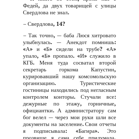
Федей, да двух товарищей с улицы
Свердлова не знал.
– Свердлова, 14?
– Так точно, — баба Люся хитровато
улыбнулась. — Анекдот помнишь:
«А» и «Б» сидели на трубе? «А»
упало, «Б» пропало. «И» служило в
КГБ. Меня туда сосватал второй
секретарь горкома Капустин,
курировавший нашу комсомольскую
организацию. Туристические
гостиницы находились под негласным
контролем конторы. Стучали все:
дежурные по этажу, горничные,
официантки. А администратору сам
бог велел — через мои руки шли все
документы на заселение. Свои отчеты
я подписывала: «Багира». Это
прозвище я сама себе придумала,