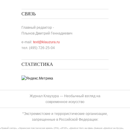
СВЯЗЬ
Главный редактор -
Плынов Дмитрий Геннадиевич
e-mail:
text@klauzura.ru
тел. (495) 726-25-04
СТАТИСТИКА
Журнал Клаузура — Необычный взгляд на
современное искусство
*Экстремистские и террористические организации,
запрещенные в Российской Федерации:
«Правый сектор», «Украинская повстанческая армия» (УПА), «ИГИЛ», «Джабхат Фатх аш-Шам» (бывшая «Джабхат ан-Нусра»,