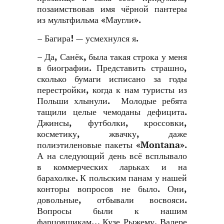
позаимствовав имя чёрной пантеры
из мультфильма «Маугли».
– Багира! — усмехнулся я.
– Да, Санёк, была такая строка у меня
в биографии. Представить страшно,
сколько бумаги исписано за годы
перестройки, когда к нам туристы из
Польши хлынули. Молодые ребята
тащили целые чемоданы дефицита.
Джинсы, футболки, кроссовки,
косметику, жвачку, даже
полиэтиленовые пакеты «Montana».
А на следующий день всё всплывало
в коммерческих ларьках и на
барахолке. К польским панам у нашей
конторы вопросов не было. Они,
довольные, отбывали восвояси.
Вопросы были к нашим
фарцовщикам… Кузе Рыжему, Валере