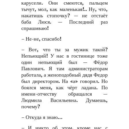
карусели. Они смеются, пальцем
тычут, мол, как маленькая!.. Ну, что,
накатишь стопочку? — не отстаёт
баба Люся. — Последний раз
спрашиваю!
– Не-не, спасибо!
– Вот, что ты за мужик такой?
Непьющий! У нас в гостинице тоже
один непьющий был — Фёдор
Павлович. Я там администраторам
работала, а женоподобный дядя Федор
был директором. На «а» говорил. Но
боялся меня, как чёрт ладана. По
имени-отчеству обращался —
Людмила Васильевна. Думаешь,
почему?
– Откуда я знаю…
– И никто об этом, кроме нас с