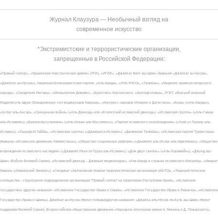
Журнал Клаузура — Необычный взгляд на
современное искусство
*Экстремистские и террористические организации,
запрещенные в Российской Федерации:
«Правый сектор», «Украинская повстанческая армия» (УПА), «ИГИЛ», «Джабхат Фатх аш-Шам» (бывшая «Джабхат ан-Нусра»,
«Джебхат ан-Нусра»), Национал-Большевистская партия, «Аль-Каида», «УНА-УНСО», «Талибан», «Меджлис крымско-татарского
народа», «Свидетели Иеговы», «Мизантропик Дивижн», «Братство» Корчинского, «Артподготовка», ЛГБТ, «Высший военный
Маджлисуль Шура Объединенных сил моджахедов Кавказа», «Конгресс народов Ичкерии и Дагестана», «База» («Аль-Каида»),
«Асбат аль-Ансар», «Священная война» («Аль-Джихад» или «Египетский исламский джихад»), «Исламская группа» («Аль-Гамаа
аль-Исламия»), «Братья-мусульмане» («Аль-Ихван аль-Муслимун»), «Партия исламского освобождения» («Хизб ут-Тахрир аль-
Ислами»), «Лашкар-И-Тайба», «Исламская группа» («Джамаат-и-Ислами»), «Движение Талибан», «Исламская партия Туркестана»
(бывшее «Исламское движение Узбекистана»), «Общество социальных реформ» («Джамият аль-Ислах аль-Иджтимаи»), «Общество
возрождения исламского наследия» («Джамият Ихья ат-Тураз аль-Ислами»), «Дом двух святых» («Аль-Харамейн»), «Джунд аш-
Шам» (Войско Великой Сирии), «Исламский джихад – Джамаат моджахедов», «Аль-Каида в странах исламского Магриба», «Имарат
Кавказ» («Кавказский Эмират»), «Синдикат «Автономная боевая террористическая организация (АБТО)», «Террористическое
сообщество - структурное подразделение организации "Правый сектор" на территории Республики Крым», «Исламское
государство» (другие названия: «Исламское Государство Ирака и Сирии», «Исламское Государство Ирака и Леванта», «Исламское
Государство Ирака и Шама»), Джебхат ан-Нусра (Фронт победы)(другие названия: «Джабха аль-Нусра ли-Ахль аш-Шам» (Фронт
поддержки Великой Сирии), Всероссийское общественное движение «Народное ополчение имени К. Минина и Д. Пожарского»,