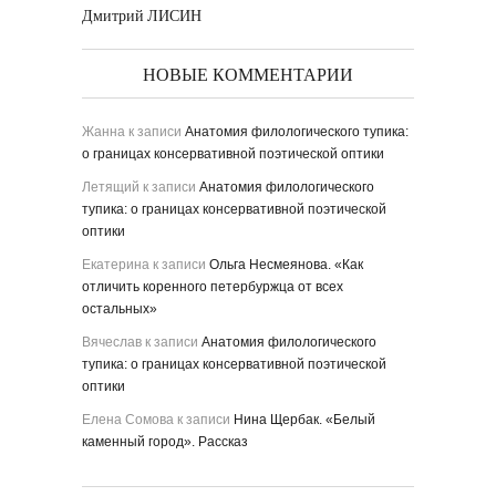
Дмитрий ЛИСИН
НОВЫЕ КОММЕНТАРИИ
Жанна
к записи
Анатомия филологического тупика:
о границах консервативной поэтической оптики
Летящий
к записи
Анатомия филологического
тупика: о границах консервативной поэтической
оптики
Екатерина
к записи
Ольга Несмеянова. «Как
отличить коренного петербуржца от всех
остальных»
Вячеслав
к записи
Анатомия филологического
тупика: о границах консервативной поэтической
оптики
Елена Сомова
к записи
Нина Щербак. «Белый
каменный город». Рассказ