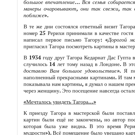
большое впечатление… Вся семья собирается
манеры очаровывают, они так свежи, так 
поближе
».
В те же дни состоялся ответный визит Тагор
номер 25 Рерихи принимали в качестве гостя
написал первое письмо Тагору: «
Дорогой м
пригласил Тагора посмотреть картины в мастер
В
1934
году друг Тагора Кедарнат Дас Гупта 
случилось 14 лет тому назад в Лондоне. В эт
доставлю Вам большое удовольствие».
Я п
наполненный прекрасными картинами. И там м
показывала нам картины, я думал о нашем пре
через женщину. Это посещение навсегда остало
«Мечталось увидеть Тагора…»
К приезду Тагора в мастерской были постав
картин были ещё не закончены, но автор пос
которая была уже видна. В это время Рер
мудрости»). Всё помещение было увешано кар