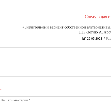
Следующая ст
«Значительный вариант собственной альтернатив
115-летию А. Арб
26.05.2023
/
Ред
ы
*