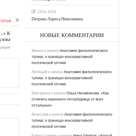
23.01.2014
Петрова Лариса Николаевна
атья
ы…» К
НОВЫЕ КОММЕНТАРИИ
узова
акция
Жанна
к записи
Анатомия филологического
тупика: о границах консервативной
поэтической оптики
Летящий
к записи
Анатомия филологического
тупика: о границах консервативной
поэтической оптики
Екатерина
к записи
Ольга Несмеянова. «Как
отличить коренного петербуржца от всех
остальных»
Вячеслав
к записи
Анатомия филологического
тупика: о границах консервативной
поэтической оптики
Елена Сомова
к записи
Нина Щербак. «Белый