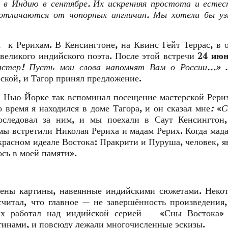
 в Индию в сентябре. Их искренняя простота и есте
отличаются от чопорных англичан. Мы хотели бы уз
а к Рерихам. В Кенсингтоне, на Квинс Гейт Террас, в 
 великого индийского поэта. После этой встречи
24 ию
астер! Пусть мои слова напомнят Вам о России…» 
ской, и Тагор принял предложение.
в Нью-Йорке так вспоминал посещение мастерской Рери
о время я находился в доме Тагора, и он сказал мне
:
«
С
оследовал за ним, и мы поехали в Саут Кенсингтон,
ы встретили Николая Рериха и мадам Рерих. Когда мад
красном идеале Востока: Пракрити и Пуруша, человек, 
сь в моей памяти».
лены картины, навеянные индийскими сюжетами. Неко
читал, что главное — не завершённость произведения,
их работал над индийской серией — «Сны Востока»
тинами, и повсюду лежали многочисленные эскизы.