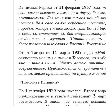
Из письма Рериха от 11 февраля 1937 года:
«
свое самое высокое уважение к другу, близко
почитаемыми. Для меня как символ нашей лю
посылая Вам свое самое сердечное послание
народов, которые я так люблю. Для Вашей биб
в связи со столетием со дня смерти, котор
студентов и журнала Шантиникетона.
благожелательные слова о России и Русском н
Ответ Тагора от 11 марта 1937 года: «
Мой
связывать мое имя с именем Толстого, но я у
мне и ничем иным. Однако весьма приятно
современников. Приближается отвратительно
столько много препятствий на пути, а главное
«Помогите Испании»!
Но 1 сентября 1939 года началась Вторая мир
опубликованном в газете «Стейтсмен» 3 март
цивилизация. В этот час высшего испыта