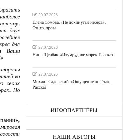
выразить
30.07.2026
наиболее
Елена Сомова. «Не покинутые небеса».
 потому,
Стихо-проза
сти двух
оследнее
ерес для
27.07.2026
м Ваши
Нина Щербак. «Изумрудное море». Рассказ
»
стороны
27.07.2026
атией ко
Михаил Садовский. «Ощущение полёта».
ю своих
Рассказ
орах. Но
ИНФОПАРТНЁРЫ
спании»,
 мировая
совести
НАШИ АВТОРЫ