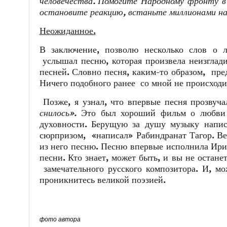
человечества. Помогите Народному фронту в 
остановите реакцию, встаньте миллионами на 
Неожиданное.
В заключение, позволю несколько слов о 
услышал песню, которая произвела неизглади
песней. Словно песня, каким-то образом, пр
Ничего подобного ранее со мной не происход
Позже, я узнал, что впервые песня прозвуча
снилось».
Это был хороший фильм о любви ю
духовности. Берущую за душу музыку напи
сюрпризом, «написал» Рабиндранат Тагор. Ве
из него песню. Песню впервые исполнила Ири
песни. Кто знает, может быть, и вы не оста
замечательного русского композитора. И, м
проникнитесь великой поэзией.
фото автора