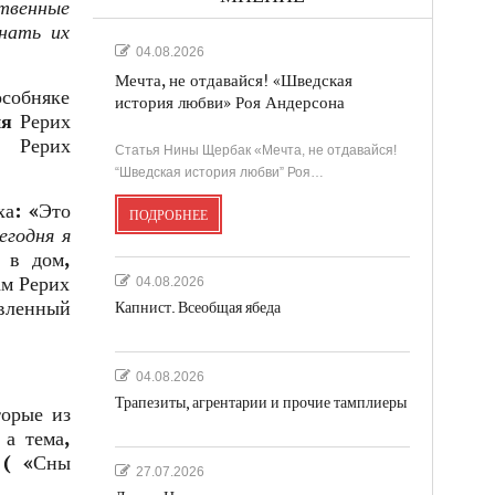
ственные
нать их
04.08.2026
Мечта, не отдавайся! «Шведская
особняке
история любви» Роя Андерсона
ня
Рерих
.
Рерих
Статья Нины Щербак «Мечта, не отдавайся!
“Шведская история любви” Роя…
ха: «Это
ПОДРОБНЕЕ
егодня я
 в дом,
ам Рерих
04.08.2026
явленный
Капнист. Всеобщая ябеда
04.08.2026
Трапезиты, агрентарии и прочие тамплиеры
торые из
 а тема,
 ( «Сны
27.07.2026