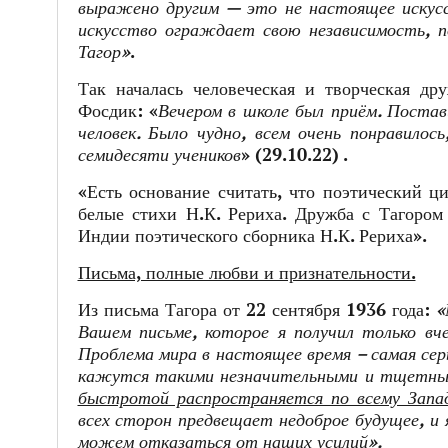
выражено другим — это не настоящее искус
искусство ограждает свою независимость, п
Тагор»
.
Так началась человеческая и творческая д
Фосдик: «
Вечером в школе был приём. Поста
человек. Было чудно, всем очень понравило
семидесяти учеников
» (29.10.22) .
«Есть основание считать, что поэтический ц
белые стихи Н.К. Рериха. Дружба с Тагором
Индии поэтического сборника Н.К. Рериха».
Письма, полные любви и признательности.
Из письма Тагора от 22 сентября 1936 года:
«
Вашем письме, которое я получил только в
Проблема мира в настоящее время – самая сер
кажутся такими незначительными и тщетны
быстротой распространяется по всему Запа
всех сторон предвещает недоброе будущее, и 
можем отказаться от наших усилий».