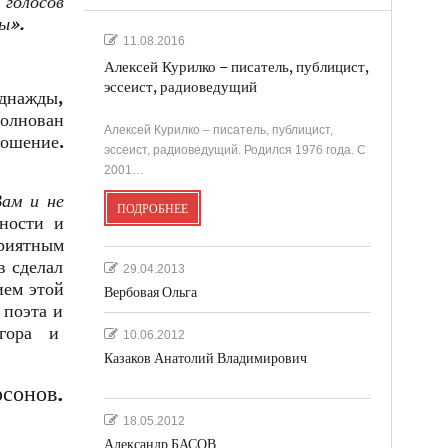
 голосов
ы».
11.08.2016
Алексей Курилко – писатель, публицист,
эссеист, радиоведущий
днажды,
волнован
Алексей Курилко – писатель, публицист,
ношение.
эссеист, радиоведущий. Родился 1976 года. С
2001…
Вам и не
ПОДРОБНЕЕ
ности и
приятным
в сделал
29.04.2013
ием этой
Вербовая Ольга
 поэта и
Тагора и
10.06.2012
Казаков Анатолий Владимирович
сонов.
18.05.2012
Александр БАСОВ