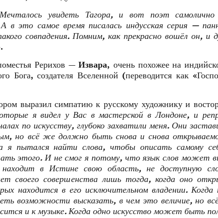
Мечталось увидеть Тагора, и вот поэт самолично
А в это самое время писалась индусская серия — па
акого совпадения. Помним, как прекрасно вошёл он, и 
.
 поместья Рерихов —
Извара,
очень похожее на индийск
 Бога, создателя Вселенной (переводится как «Госп
ором выразил симпатию к русскому художнику и востор
оторые я видел у Вас в мастерской в Лондоне, и реп
лах по искусству, глубоко захватили меня. Они застав
ным, но всё же должно быть снова и снова открываем
да я пытался найти слова, чтобы описать самому себ
лать этого. И не смог я потому, что язык слов может 
находит в Истине свою область, не доступную сло
ет своего совершенства лишь тогда, когда оно откр
ых находится в его исключительном владении. Когда
еть возможности высказать, в чем это величие, но в
осится и к музыке. Когда одно искусство может быть п