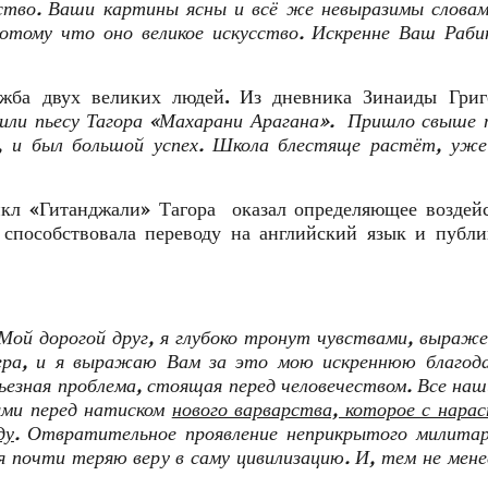
ство. Ваши картины ясны и всё же невыразимы словам
отому что оно великое искусство. Искренне Ваш Раб
ружба двух великих людей. Из дневника Зинаиды Григ
вили пьесу Тагора «Махарани Арагана». Пришло свыше
сь, и был большой успех. Школа блестяще растёт, уж
икл «Гитанджали» Тагора оказал определяющее воздей
 способствовала переводу на английский язык и публ
Мой дорогой друг, я глубоко тронут чувствами, выраж
чера, и я выражаю Вам за это мою искреннюю благода
ьезная проблема, стоящая перед человечеством. Все наш
ми перед натиском
нового варварства, которое с нар
ду
. Отвратительное проявление неприкрытого милита
я почти теряю веру в саму цивилизацию. И, тем не мене