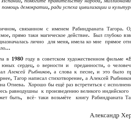
Испании, помогите правительству народа, миллионами
помощь демократии, ради успеха цивилизации и культур
личном, связанном с именем Рабиндраната Тагора. О
мое, прямо таки магическое действие. Был глубоко вз
едназначалась лично для меня, имела ко мне прямое от
ило…
ла в 1980 году в советском художественном фильме «
ных сердец, о верности и преданности, о человеч
сал
Алексей Рыбников
, а слова к песне, и это было 
рнее, Тагор написал стихотворение, а Алексей Рыбнико
на Отиева. Хорошо бы ещё раз встретиться с исполнен
нетесь равнодушны к произведению великого индийского
ожет быть, всё- таки возьмёте книгу Рабиндраната 
Александр Хер