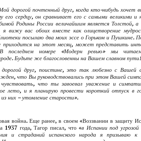
Мой дорогой почтенный друг, когда кто-нибудь хочет 
му его сердцу, он сравнивает его с самыми великими и 
бимой Родины России величайшим является Толстой, а
, я вижу вас обоих вместе как олицетворение мудро
лиотеки посылаю два моих эссе о Горьком и Пушкине. П
ое приходится на этот месяц, может представить инт
 В последнем номере «Модерн ревью» мы читае
ароде. Будьте же благословенны на Вашем славном пути!
 дорогой друг, поистине, это так любезно с Вашей 
бежден, что Вы руководствовались при этом Вашей симп
 чувствовать, что ты завоевал уважение и симпати
е лето, и я планирую провести короткий отпуск в г
 из них – утомление старости».
овая война. Еще ранее, в своем «Воззвании в защиту И
а 1937 года, Тагор писал, что «
в Испании под угрозой
ния и страданий испанского народа я призываю к 