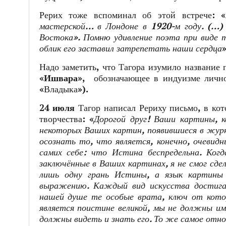
Рерих тоже вспоминал об этой встрече: «
мастерской… в Лондоне в 1920-м году. (…) 
Востока». Помню удивление поэта при виде т
облик его заставил затрепетать наши сердца
»
Надо заметить, что Тагора изумило название
«
Ишвара»,
обозначающее в индуизме личного
«Владыка»).
24 июля
Тагор написал Рериху письмо, в кот
творчества: «
Дорогой друг! Ваши картины, к
некоторых Ваших картин, появившиеся в журна
осознать то, что является, конечно, очевид
самих себе: что Истина беспредельна. Ког
заключённые в Ваших картинах, я не смог сде
лишь одну грань Истины, а язык картины 
выражению. Каждый вид искусства достига
нашей душе те особые врата, ключ от котор
является поистине великой, мы не должны им
должны видеть и знать его. То же самое отн