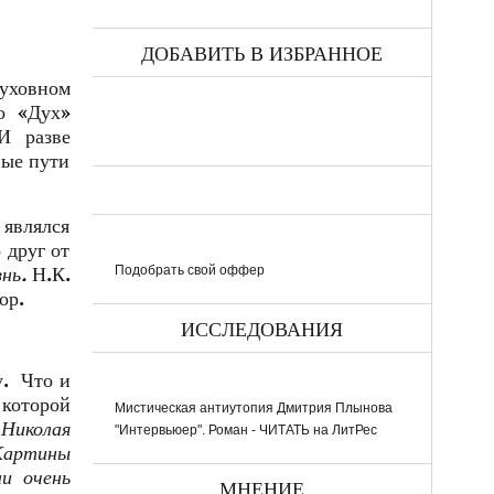
ДОБАВИТЬ В ИЗБРАННОЕ
духовном
о «Дух»
 И разве
ые пути
 являлся
 друг от
Подобрать свой оффер
знь.
Н.К.
ор.
ИССЛЕДОВАНИЯ
у. Что и
 которой
Мистическая антиутопия Дмитрия Плынова
Николая
"Интервьюер". Роман - ЧИТАТЬ на ЛитРес
 Картины
ли очень
МНЕНИЕ