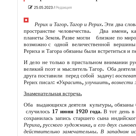
25.05.2023
/
Редакция
Рерих и Тагор. Тагор и Рерих
. Эти два сло
пространстве человечества. Два имени, к
планеты Земля. Разве могли близкие по миро
возможно с одной величественной вершины 
Рериха и Тагора обязаны были встретиться и 
И дело не только в пристальном внимании ру
великий поэт и мыслитель Тагор. Оба деятеля
друга поставили перед собой задачу:
воспева
Рерих писал:
«Украсить, улучшить, вознести ж
Знаменательная встреча.
Оба выдающихся деятеля культуры, обязаны б
случилось
17 июня 1920 года.
В тот день в
сохранилась запись старшего сына индийск
Рериха, русского художника, и его двух сынов
действительно замечательны. В западном ис