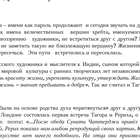
ва – имени как пароль продолжают и сегодня звучать на 
ак имена величественных вершин хребта, именуемог
воззрению художники, не встретиться друг с другом?
не заметить такую же близлежащую вершину? Жизненн
пересечься. Эти пути встретились и пересеклись.
сского художника и мыслителя к Индии, сыном которой
 мировой культуры с ранних творческих лет независимо
ть красоту жизни, укреплять культуру, утверждать Жи
изнь – значит пребывать в добре».
Так же считал и Таг
ыли на основе родства духа «притянуться» друг к друг
 Лондоне состоялась первая встреча Тагора и Рериха, о
ого поэта:
«…После обеда Сунити Чаттерджи привёл 
ей. Рерих показал нам альбом репродукций своих картин.
кусстве нет ничего подобного. На отца они произве