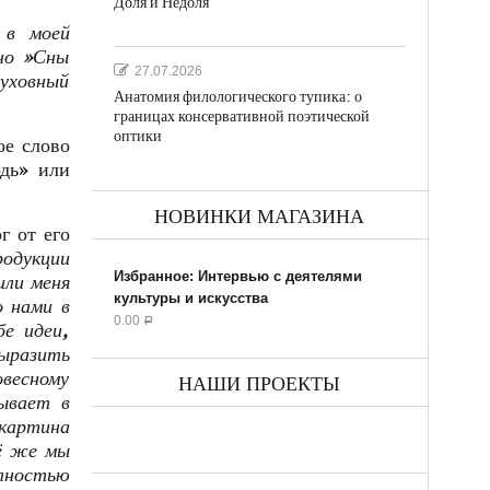
Доля и Недоля
 в моей
нно »Сны
27.07.2026
духовный
Анатомия филологического тупика: о
границах консервативной поэтической
оптики
ое слово
одь» или
НОВИНКИ МАГАЗИНА
г от его
родукции
Избранное: Интервью с деятелями
или меня
культуры и искусства
о нами в
0.00
Р
е идеи,
выразить
весному
НАШИ ПРОЕКТЫ
ывает в
 картина
сё же мы
олностью