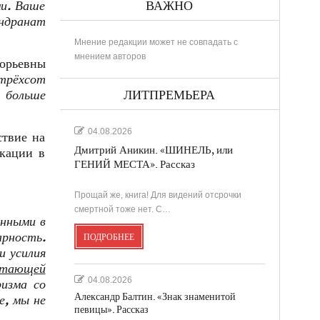
и. Ваше
ВАЖНО
индранат
Мнение редакции может не совпадать с
мнением авторов
орьевны
 трёхсот
е больше
ЛИТПРЕМЬЕРА
04.08.2026
ствие на
Дмитрий Аникин. «ШИНЕЛЬ, или
икации в
ГЕНИЙ МЕСТА». Рассказ
Прощай же, книга! Для видений отсрочки
смертной тоже нет. С…
енными в
рность.
ПОДРОБНЕЕ
и усилия
астающей
04.08.2026
ризма со
Александр Балтин. «Знак знаменитой
е, мы не
певицы». Рассказ