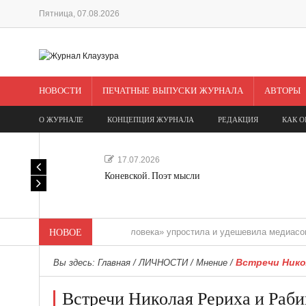
Пятница, 07.08.2026
НОВОСТИ
ПЕЧАТНЫЕ ВЫПУСКИ ЖУРНАЛА
АВТОРЫ
О ЖУРНАЛЕ
КОНЦЕПЦИЯ ЖУРНАЛА
РЕДАКЦИЯ
КАК О
17.07.2026
Коневской. Поэт мысли
«Редакция одного человека» упростила и удешевила медиасопровожден
НОВОЕ
Встречи Нико
Вы здесь:
Главная
/
ЛИЧНОСТИ
/
Мнение
/
Встречи Николая Рериха и Раби