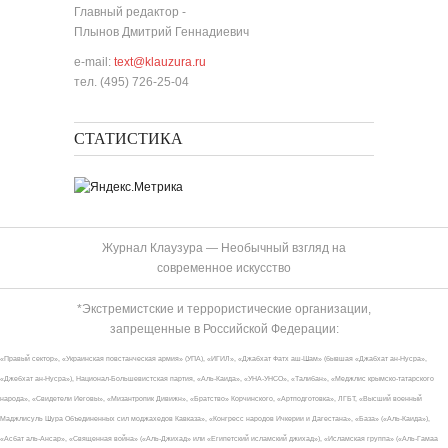
Главный редактор -
Плынов Дмитрий Геннадиевич
e-mail:
text@klauzura.ru
тел. (495) 726-25-04
СТАТИСТИКА
Журнал Клаузура — Необычный взгляд на
современное искусство
*Экстремистские и террористические организации,
запрещенные в Российской Федерации:
«Правый сектор», «Украинская повстанческая армия» (УПА), «ИГИЛ», «Джабхат Фатх аш-Шам» (бывшая «Джабхат ан-Нусра»,
«Джебхат ан-Нусра»), Национал-Большевистская партия, «Аль-Каида», «УНА-УНСО», «Талибан», «Меджлис крымско-татарского
народа», «Свидетели Иеговы», «Мизантропик Дивижн», «Братство» Корчинского, «Артподготовка», ЛГБТ, «Высший военный
Маджлисуль Шура Объединенных сил моджахедов Кавказа», «Конгресс народов Ичкерии и Дагестана», «База» («Аль-Каида»),
«Асбат аль-Ансар», «Священная война» («Аль-Джихад» или «Египетский исламский джихад»), «Исламская группа» («Аль-Гамаа