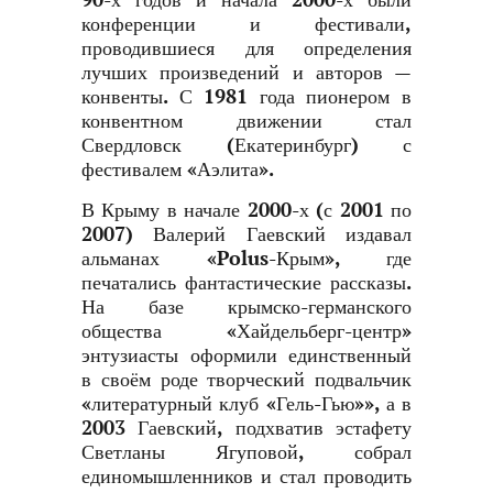
90-х годов и начала 2000-х были
конференции и фестивали,
проводившиеся для определения
лучших произведений и авторов —
конвенты. С 1981 года пионером в
конвентном движении стал
Свердловск (Екатеринбург) с
фестивалем «Аэлита».
В Крыму в начале 2000-х (с 2001 по
2007) Валерий Гаевский издавал
альманах «Polus-Крым», где
печатались фантастические рассказы.
На базе крымско-германского
общества «Хайдельберг-центр»
энтузиасты оформили единственный
в своём роде творческий подвальчик
«литературный клуб «Гель-Гью»», а в
2003 Гаевский, подхватив эстафету
Светланы Ягуповой, собрал
единомышленников и стал проводить