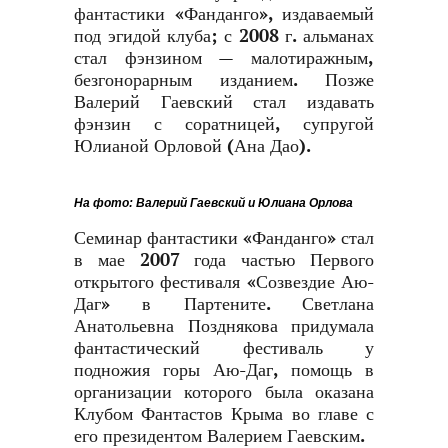
фантастики «Фанданго», издаваемый
под эгидой клуба; с 2008 г. альманах
стал фэнзином — малотиражным,
безгонорарным изданием. Позже
Валерий Гаевский стал издавать
фэнзин с соратницей, супругой
Юлианой Орловой (Ана Дао).
На фото: Валерий Гаевский и Юлиана Орлова
Семинар фантастики «Фанданго» стал
в мае 2007 года частью Первого
открытого фестиваля «Созвездие Аю-
Даг» в Партените. Светлана
Анатольевна Позднякова придумала
фантастический фестиваль у
подножия горы Аю-Даг, помощь в
организации которого была оказана
Клубом Фантастов Крыма во главе с
его президентом Валерием Гаевским.