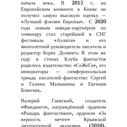
начала века. В 2013 г. на
Европейском конвенте в Киеве он
получил самую высокую оценку —
«Лучший фэнзин Европы». С 2020
года новым имидж-партнёром по
семинару стал старейший в СНГ
фестиваль «Аэлита» и его
многолетний руководитель писатель и
редактор Борис Долинго. В этом же
году в стенах Клуба фантастов
родилось издательство «СеЖеГа», его
инициаторы — симферопольская
триада писателей-фантастов: Сергей
и Галина Малышевы и Евгения
Блинчик.
Валерий Гаевский, создатель
«Фанданго», награждённый орденом
«Рыцарь фантастики», орденом «За
верность мечте» Крымской
литературной академии (2010),