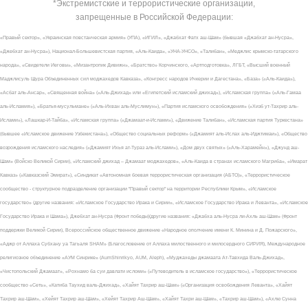
*Экстремистские и террористические организации,
запрещенные в Российской Федерации:
«Правый сектор», «Украинская повстанческая армия» (УПА), «ИГИЛ», «Джабхат Фатх аш-Шам» (бывшая «Джабхат ан-Нусра»,
«Джебхат ан-Нусра»), Национал-Большевистская партия, «Аль-Каида», «УНА-УНСО», «Талибан», «Меджлис крымско-татарского
народа», «Свидетели Иеговы», «Мизантропик Дивижн», «Братство» Корчинского, «Артподготовка», ЛГБТ, «Высший военный
Маджлисуль Шура Объединенных сил моджахедов Кавказа», «Конгресс народов Ичкерии и Дагестана», «База» («Аль-Каида»),
«Асбат аль-Ансар», «Священная война» («Аль-Джихад» или «Египетский исламский джихад»), «Исламская группа» («Аль-Гамаа
аль-Исламия»), «Братья-мусульмане» («Аль-Ихван аль-Муслимун»), «Партия исламского освобождения» («Хизб ут-Тахрир аль-
Ислами»), «Лашкар-И-Тайба», «Исламская группа» («Джамаат-и-Ислами»), «Движение Талибан», «Исламская партия Туркестана»
(бывшее «Исламское движение Узбекистана»), «Общество социальных реформ» («Джамият аль-Ислах аль-Иджтимаи»), «Общество
возрождения исламского наследия» («Джамият Ихья ат-Тураз аль-Ислами»), «Дом двух святых» («Аль-Харамейн»), «Джунд аш-
Шам» (Войско Великой Сирии), «Исламский джихад – Джамаат моджахедов», «Аль-Каида в странах исламского Магриба», «Имарат
Кавказ» («Кавказский Эмират»), «Синдикат «Автономная боевая террористическая организация (АБТО)», «Террористическое
сообщество - структурное подразделение организации "Правый сектор" на территории Республики Крым», «Исламское
государство» (другие названия: «Исламское Государство Ирака и Сирии», «Исламское Государство Ирака и Леванта», «Исламское
Государство Ирака и Шама»), Джебхат ан-Нусра (Фронт победы)(другие названия: «Джабха аль-Нусра ли-Ахль аш-Шам» (Фронт
поддержки Великой Сирии), Всероссийское общественное движение «Народное ополчение имени К. Минина и Д. Пожарского»,
«Аджр от Аллаха Субхану уа Тагьаля SHAM» (Благословение от Аллаха милоственного и милосердного СИРИЯ), Международное
религиозное объединение «АУМ Синрике» (AumShinrikyo, AUM, Aleph), «Муджахеды джамаата Ат-Тавхида Валь-Джихад»,
«Чистопольский Джамаат», «Рохнамо ба суи давлати исломи» («Путеводитель в исламское государство»), «Террористическое
сообщество «Сеть», «Катиба Таухид валь-Джихад», «Хайят Тахрир аш-Шам» («Организация освобождения Леванта», «Хайят
Тахрир аш-Шам», «Хейят Тахрир аш-Шам», «Хейят Тахрир Аш-Шам», «Хайят Тахри аш-Шам», «Тахрир аш-Шам»), «Ахлю Сунна