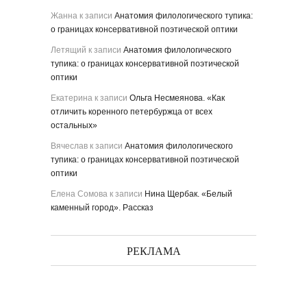
Жанна
к записи
Анатомия филологического тупика:
о границах консервативной поэтической оптики
Летящий
к записи
Анатомия филологического
тупика: о границах консервативной поэтической
оптики
Екатерина
к записи
Ольга Несмеянова. «Как
отличить коренного петербуржца от всех
остальных»
Вячеслав
к записи
Анатомия филологического
тупика: о границах консервативной поэтической
оптики
Елена Сомова
к записи
Нина Щербак. «Белый
каменный город». Рассказ
РЕКЛАМА