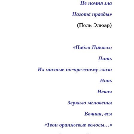
Не помня зла
Нагота правды»
(Поль Элюар)
—
«Пабло Пикассо
Пить
Их чистые по-прежнему глаза
Ночь
Некая
Зеркало мгновенья
Вечная, вся
«Твои оранжевые волосы…»