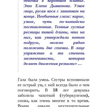
девочка в коротком платье.
Это Елена Дьяконова. Узкое
лицо, русая коса с завитком на
конце. Необычные глаза: карие,
узкие, чуть по-китайски
поставленные. Темные густые
ресницы такой длины, что на
них, как утверждали потом
подруги, можно рядом
положить две спички. В лице
упрямство и та степень
застенчивости, которая
делает движения резкими» …
Гала была умна. Сестры вспоминали
ее острый ум, с ней всегда было о чем
поговорить. В 18 лет девушка
заболела чахоткой (туберкулезом),
снова, как очень многие в то время.
Врачи давали неутешительные