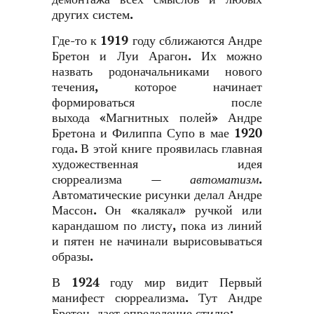
других систем.
Где-то к 1919 году сближаются Андре
Бретон и Луи Арагон. Их можно
назвать родоначальниками нового
течения, которое начинает
формироваться после
выхода «Магнитных полей» Андре
Бретона и Филиппа Супо в мае 1920
года. В этой книге проявилась главная
художественная идея
сюрреализма —
автоматизм
.
Автоматические рисунки делал Андре
Массон. Он «калякал» ручкой или
карандашом по листу, пока из линий
и пятен не начинали вырисовываться
образы.
В 1924 году мир видит Первый
манифест сюрреализма. Тут Андре
Бретон, дает определение стилю: