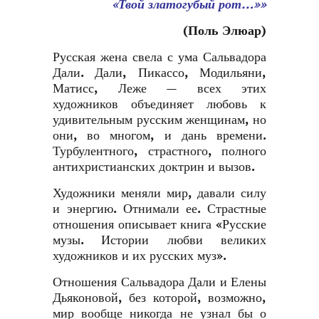
«Твой златогубый рот…»»
(Поль Элюар)
Русская жена свела с ума Сальвадора
Дали. Дали, Пикассо, Модильяни,
Матисс, Леже — всех этих
художников объединяет любовь к
удивительным русским женщинам, но
они, во многом, и дань времени.
Турбулентного, страстного, полного
антихристианских доктрин и вызов.
Художники меняли мир, давали силу
и энергию. Отнимали ее. Страстные
отношения описывает книга «Русские
музы. Истории любви великих
художников и их русских муз».
Отношения Сальвадора Дали и Елены
Дьяконовой, без которой, возможно,
мир вообще никогда не узнал бы о