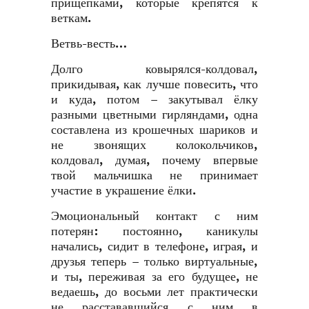
прищепками, которые крепятся к
веткам.
Ветвь-весть…
Долго ковырялся-колдовал,
прикидывая, как лучше повесить, что
и куда, потом – закутывал ёлку
разными цветными гирляндами, одна
составлена из крошечных шариков и
не звонящих колокольчиков,
колдовал, думая, почему впервые
твой мальчишка не принимает
участие в украшение ёлки.
Эмоциональный контакт с ним
потерян: постоянно, каникулы
начались, сидит в телефоне, играя, и
друзья теперь – только виртуальные,
и ты, переживая за его будущее, не
ведаешь, до восьми лет практически
не расстававшийся с ним в