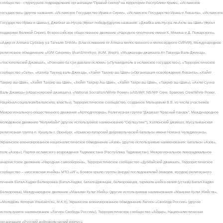
сообщество - структурное подразделение организации "Правый сектор" на территории Республики Крым», «Исламское
государство» (другие названия: «Исламское Государство Ирака и Сирии», «Исламское Государство Ирака и Леванта», «Исламское
Государство Ирака и Шама»), Джебхат ан-Нусра (Фронт победы)(другие названия: «Джабха аль-Нусра ли-Ахль аш-Шам» (Фронт
поддержки Великой Сирии), Всероссийское общественное движение «Народное ополчение имени К. Минина и Д. Пожарского»,
«Аджр от Аллаха Субхану уа Тагьаля SHAM» (Благословение от Аллаха милоственного и милосердного СИРИЯ), Международное
религиозное объединение «АУМ Синрике» (AumShinrikyo, AUM, Aleph), «Муджахеды джамаата Ат-Тавхида Валь-Джихад»,
«Чистопольский Джамаат», «Рохнамо ба суи давлати исломи» («Путеводитель в исламское государство»), «Террористическое
сообщество «Сеть», «Катиба Таухид валь-Джихад», «Хайят Тахрир аш-Шам» («Организация освобождения Леванта», «Хайят
Тахрир аш-Шам», «Хейят Тахрир аш-Шам», «Хейят Тахрир Аш-Шам», «Хайят Тахри аш-Шам», «Тахрир аш-Шам»), «Ахлю Сунна
Валь Джамаа» («Красноярский джамаат»), «National Socialism/White Power» («NS/WP, NS/WP Crew, Sparrows Crew/White Power,
Национал-социализм/Белаясила, власть»), Террористическое сообщество, созданное Мальцевым В.В. из числа участников
Межрегионального общественного движения «Артподготовка», Религиозная группа “Джамаат “Красный пахарь”, Международное
молодежное движение "Колумбайн" (другое используемое наименование "Скулшутинг"), Хатлонский джамаат, Мусульманская
религиозная группа п. Кушкуль г. Оренбург, «Крымско-татарский добровольческий батальон имени Номана Челеджихана»,
Украинское военизированное националистическое объединение «Азов» (другие используемые наименования: батальон «Азов»,
полк «Азов»), Партия исламского возрождения Таджикистана (Республика Таджикистан), Межрегиональное леворадикальное
анархистское движение «Народная самооборона», Террористическое сообщество «Дуббайский джамаат», Террористическое
сообщество – «московская ячейка» МТО «ИГ», Боевое крыло группы (вирда) последователей (мюидов, мурдов) религиозного
течения Батал-Хаджи Белхороева (Батал-Хаджи, баталхаджинцев, белхороевцев, тариката шейха овлия (устаза) Батал-Хаджи
Белхороева), Международное движение «Маньяки Культ Убийц» (другие используемые наименования «Маньяки Культ Убийств»,
«Молодёжь Которая Улыбается», М.К.У.), Украинское военизированное объединение Легион «Свобода России» (другое
используемое наименование «Легион Свобода России»), Террористическое сообщество «Айдар», Националистическая
организация «Русский добровольческий корпус»