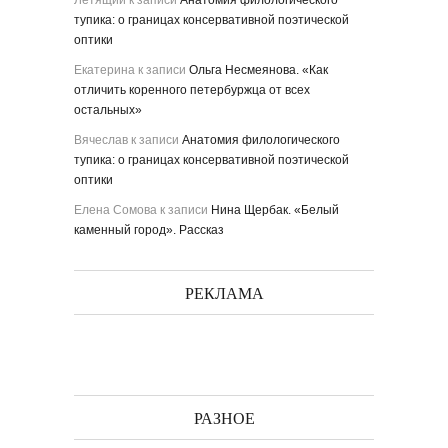
Летящий
к записи
Анатомия филологического
тупика: о границах консервативной поэтической
оптики
Екатерина
к записи
Ольга Несмеянова. «Как
отличить коренного петербуржца от всех
остальных»
Вячеслав
к записи
Анатомия филологического
тупика: о границах консервативной поэтической
оптики
Елена Сомова
к записи
Нина Щербак. «Белый
каменный город». Рассказ
РЕКЛАМА
РАЗНОЕ