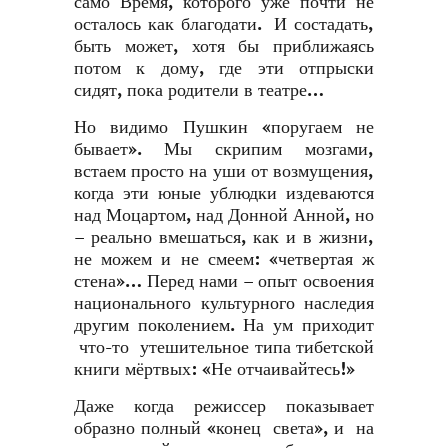
само Время, которого уже почти не
осталось как благодати. И состадать,
быть может, хотя бы приближаясь
потом к дому, где эти отпрыски
сидят, пока родители в театре…
Но видимо Пушкин «поругаем не
бывает». Мы скрипим мозгами,
встаем просто на уши от возмущения,
когда эти юные ублюдки издеваются
над Моцартом, над Донной Анной, но
– реально вмешаться, как и в жизни,
не можем и не смеем: «четвертая ж
стена»… Перед нами – опыт освоения
национального культурного наследия
другим поколением. На ум приходит
что-то утешительное типа тибетской
книги мёртвых: «Не отчаивайтесь!»
Даже когда режиссер показывает
образно полный «конец света», и на