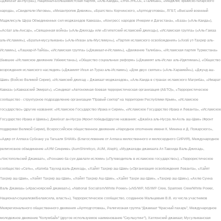
«Джебхат ан-Нусра»), Национал-Большевистская партия, «Аль-Каида», «УНА-УНСО», «Талибан», «Меджлис крымско-татарского
народа», «Свидетели Иеговы», «Мизантропик Дивижн», «Братство» Корчинского, «Артподготовка», ЛГБТ, «Высший военный
Маджлисуль Шура Объединенных сил моджахедов Кавказа», «Конгресс народов Ичкерии и Дагестана», «База» («Аль-Каида»),
«Асбат аль-Ансар», «Священная война» («Аль-Джихад» или «Египетский исламский джихад»), «Исламская группа» («Аль-Гамаа
аль-Исламия»), «Братья-мусульмане» («Аль-Ихван аль-Муслимун»), «Партия исламского освобождения» («Хизб ут-Тахрир аль-
Ислами»), «Лашкар-И-Тайба», «Исламская группа» («Джамаат-и-Ислами»), «Движение Талибан», «Исламская партия Туркестана»
(бывшее «Исламское движение Узбекистана»), «Общество социальных реформ» («Джамият аль-Ислах аль-Иджтимаи»), «Общество
возрождения исламского наследия» («Джамият Ихья ат-Тураз аль-Ислами»), «Дом двух святых» («Аль-Харамейн»), «Джунд аш-
Шам» (Войско Великой Сирии), «Исламский джихад – Джамаат моджахедов», «Аль-Каида в странах исламского Магриба», «Имарат
Кавказ» («Кавказский Эмират»), «Синдикат «Автономная боевая террористическая организация (АБТО)», «Террористическое
сообщество - структурное подразделение организации "Правый сектор" на территории Республики Крым», «Исламское
государство» (другие названия: «Исламское Государство Ирака и Сирии», «Исламское Государство Ирака и Леванта», «Исламское
Государство Ирака и Шама»), Джебхат ан-Нусра (Фронт победы)(другие названия: «Джабха аль-Нусра ли-Ахль аш-Шам» (Фронт
поддержки Великой Сирии), Всероссийское общественное движение «Народное ополчение имени К. Минина и Д. Пожарского»,
«Аджр от Аллаха Субхану уа Тагьаля SHAM» (Благословение от Аллаха милоственного и милосердного СИРИЯ), Международное
религиозное объединение «АУМ Синрике» (AumShinrikyo, AUM, Aleph), «Муджахеды джамаата Ат-Тавхида Валь-Джихад»,
«Чистопольский Джамаат», «Рохнамо ба суи давлати исломи» («Путеводитель в исламское государство»), «Террористическое
сообщество «Сеть», «Катиба Таухид валь-Джихад», «Хайят Тахрир аш-Шам» («Организация освобождения Леванта», «Хайят
Тахрир аш-Шам», «Хейят Тахрир аш-Шам», «Хейят Тахрир Аш-Шам», «Хайят Тахри аш-Шам», «Тахрир аш-Шам»), «Ахлю Сунна
Валь Джамаа» («Красноярский джамаат»), «National Socialism/White Power» («NS/WP, NS/WP Crew, Sparrows Crew/White Power,
Национал-социализм/Белаясила, власть»), Террористическое сообщество, созданное Мальцевым В.В. из числа участников
Межрегионального общественного движения «Артподготовка», Религиозная группа “Джамаат “Красный пахарь”, Международное
молодежное движение "Колумбайн" (другое используемое наименование "Скулшутинг"), Хатлонский джамаат, Мусульманская