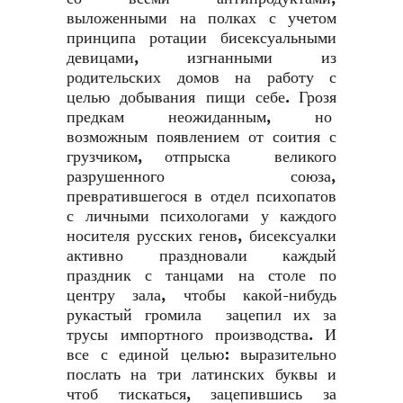
выложенными на полках с учетом
принципа ротации бисексуальными
девицами, изгнанными из
родительских домов на работу с
целью добывания пищи себе. Грозя
предкам неожиданным, но
возможным появлением от соития с
грузчиком, отпрыска великого
разрушенного союза,
превратившегося в отдел психопатов
с личными психологами у каждого
носителя русских генов, бисексуалки
активно праздновали каждый
праздник с танцами на столе по
центру зала, чтобы какой-нибудь
рукастый громила зацепил их за
трусы импортного производства. И
все с единой целью: выразительно
послать на три латинских буквы и
чтоб тискаться, зацепившись за