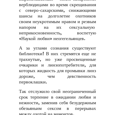
верблюдицами во время скрещивания
с северо-сахарскими, снижающими
шансы на долголетие охотников
своим неукротимым нравом и резвым
напором на их сексуальную
неприкосновенность, воспетую
«Наукой любви» неогегельянцев.
А за углами сознания существуют
библиотеки! В них стремятся еще не
трахнутые, но уже просвещенные
очкарики и линзопотребители, для
которых жидкость для промывки линз
дороже, чем девственность
первоклашки.
Так отслужило свой неограниченный
срок терпение в ожидании любви и
нежности, заменив себя безудержным
обезьяньим сексом в перерывах
между охотой на мамонтов.