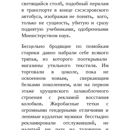
светящийся столб, подобный перилам
в транспорте в конце сэсэсэровского
автобуса, изображая не понять, кого,
только не сущность, убитую и сразу
поднятую учебниками, одобренными
Министерством наук.
Бесцельно бродящие по помойкам
старики давно набрали себе всякого
тряпья, из которого пооткрывали
магазины утильного текстиля. Им
торговали в цоколе, пока не
освоенном новым, сверкающим
белками поколением, или на первом
этаже хрущевского шлакоблочного
строения с рекламой восстания
колобков. Жиробасные тетки с
огромными гендерными отличиями и
ленивые кудлатые мужики бесстыдно
рекламировали отслуживший, не
надетый ни разу на туловище и