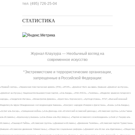
тел. (495) 726-25-04
СТАТИСТИКА
Журнал Клаузура — Необычный взгляд на
современное искусство
*Экстремистские и террористические организации,
запрещенные в Российской Федерации:
«Правый сектор», «Украинская повстанческая армия» (УПА), «ИГИЛ», «Джабхат Фатх аш-Шам» (бывшая «Джабхат ан-Нусра»,
«Джебхат ан-Нусра»), Национал-Большевистская партия, «Аль-Каида», «УНА-УНСО», «Талибан», «Меджлис крымско-татарского
народа», «Свидетели Иеговы», «Мизантропик Дивижн», «Братство» Корчинского, «Артподготовка», ЛГБТ, «Высший военный
Маджлисуль Шура Объединенных сил моджахедов Кавказа», «Конгресс народов Ичкерии и Дагестана», «База» («Аль-Каида»),
«Асбат аль-Ансар», «Священная война» («Аль-Джихад» или «Египетский исламский джихад»), «Исламская группа» («Аль-Гамаа
аль-Исламия»), «Братья-мусульмане» («Аль-Ихван аль-Муслимун»), «Партия исламского освобождения» («Хизб ут-Тахрир аль-
Ислами»), «Лашкар-И-Тайба», «Исламская группа» («Джамаат-и-Ислами»), «Движение Талибан», «Исламская партия Туркестана»
(бывшее «Исламское движение Узбекистана»), «Общество социальных реформ» («Джамият аль-Ислах аль-Иджтимаи»), «Общество