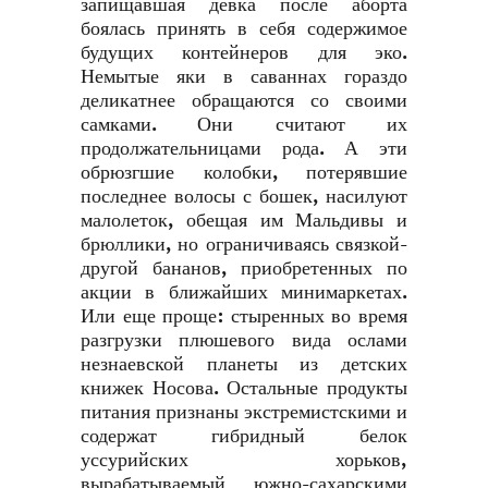
запищавшая девка после аборта
боялась принять в себя содержимое
будущих контейнеров для эко.
Немытые яки в саваннах гораздо
деликатнее обращаются со своими
самками. Они считают их
продолжательницами рода. А эти
обрюзгшие колобки, потерявшие
последнее волосы с бошек, насилуют
малолеток, обещая им Мальдивы и
брюллики, но ограничиваясь связкой-
другой бананов, приобретенных по
акции в ближайших минимаркетах.
Или еще проще: стыренных во время
разгрузки плюшевого вида ослами
незнаевской планеты из детских
книжек Носова. Остальные продукты
питания признаны экстремистскими и
содержат гибридный белок
уссурийских хорьков,
вырабатываемый южно-сахарскими