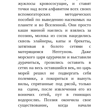
жужлосы кровососущие, и ставят
точки над всем алфавитом всех своих
вспомогаторских методических
пособий по выведению насекомых на
планете и во Вселенной. Они просто
каши манной наелись и взялись за
поэзию, молока из сосок нацедились
сквозь элайнеры, капы и брекеты,
затягивая в болото сетями с
матерящимся Нептуном. Даже
морского царя одурачили и выставили
дурачиться, грозились оставить в
сетях на весь оставшийся век, но царь
морей решил не подвергать себя
полемике, а покориться и вынуть
вилы, спрятанные под рясой, только
на сцене, после извлечения его из
вонючих сетей, пут в гниющих
водорослях. Поэзия окончила свое
существование, когда начали