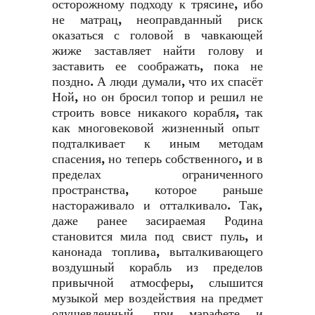
осторожному подходу к трясине, ибо
не матрац, неоправданный риск
оказаться с головой в чавкающей
жиже заставляет найти голову и
заставить ее соображать, пока не
поздно. А люди думали, что их спасёт
Ной, но он бросил топор и решил не
строить вовсе никакого корабля, так
как многовековой жизненный опыт
подталкивает к иным методам
спасения, но теперь собственного, и в
пределах ограниченного
пространства, которое раньше
настораживало и отталкивало. Так,
даже ранее засираемая Родина
становится мила под свист пуль, и
канонада топлива, выталкивающего
воздушный корабль из пределов
привычной атмосферы, слышится
музыкой мер воздействия на предмет
одушевленный, при марафете и