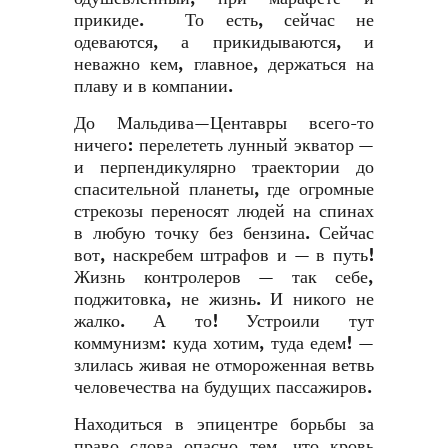
прикиде. То есть, сейчас не
одеваются, а прикидываются, и
неважно кем, главное, держаться на
плаву и в компании.
До Мальдива—Центавры всего-то
ничего: перелететь лунный экватор —
и перпендикулярно траектории до
спасительной планеты, где огромные
стрекозы переносят людей на спинах
в любую точку без бензина. Сейчас
вот, наскребем штрафов и — в путь!
Жизнь контролеров — так себе,
поджитовка, не жизнь. И никого не
жалко. А то! Устроили тут
коммунизм: куда хотим, туда едем! —
злилась живая не отмороженная ветвь
человечества на будущих пассажиров.
Находиться в эпицентре борьбы за
право слова опасно тем, что кровь