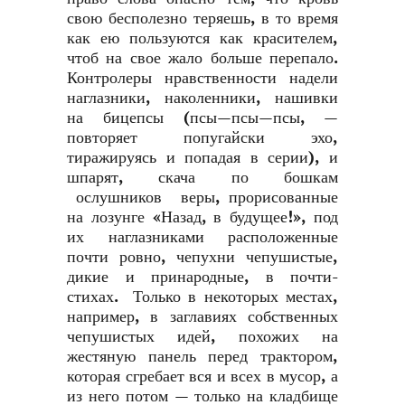
свою бесполезно теряешь, в то время
как ею пользуются как красителем,
чтоб на свое жало больше перепало.
Контролеры нравственности надели
наглазники, наколенники, нашивки
на бицепсы (псы—псы—псы, —
повторяет попугайски эхо,
тиражируясь и попадая в серии), и
шпарят, скача по бошкам
ослушников веры, прорисованные
на лозунге «Назад, в будущее!», под
их наглазниками расположенные
почти ровно, чепухни чепушистые,
дикие и принародные, в почти-
стихах. Только в некоторых местах,
например, в заглавиях собственных
чепушистых идей, похожих на
жестяную панель перед трактором,
которая сгребает вся и всех в мусор, а
из него потом — только на кладбище