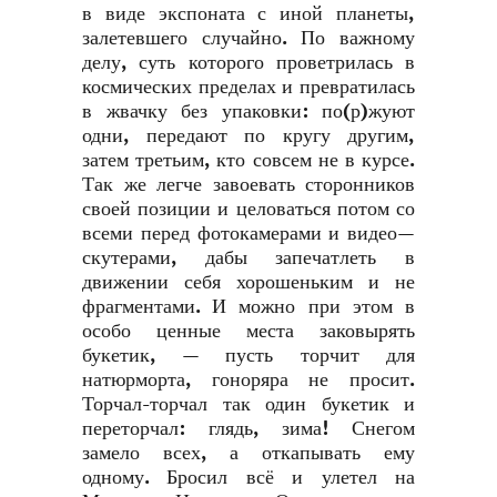
в виде экспоната с иной планеты,
залетевшего случайно. По важному
делу, суть которого проветрилась в
космических пределах и превратилась
в жвачку без упаковки: по(р)жуют
одни, передают по кругу другим,
затем третьим, кто совсем не в курсе.
Так же легче завоевать сторонников
своей позиции и целоваться потом со
всеми перед фотокамерами и видео—
скутерами, дабы запечатлеть в
движении себя хорошеньким и не
фрагментами. И можно при этом в
особо ценные места заковырять
букетик, — пусть торчит для
натюрморта, гоноряра не просит.
Торчал-торчал так один букетик и
переторчал: глядь, зима! Снегом
замело всех, а откапывать ему
одному. Бросил всё и улетел на