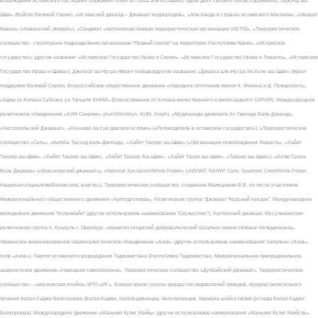
возрождения исламского наследия» («Джамият Ихья ат-Тураз аль-Ислами»), «Дом двух святых» («Аль-Харамейн»), «Джунд аш-
Шам» (Войско Великой Сирии), «Исламский джихад – Джамаат моджахедов», «Аль-Каида в странах исламского Магриба», «Имарат
Кавказ» («Кавказский Эмират»), «Синдикат «Автономная боевая террористическая организация (АБТО)», «Террористическое
сообщество - структурное подразделение организации "Правый сектор" на территории Республики Крым», «Исламское
государство» (другие названия: «Исламское Государство Ирака и Сирии», «Исламское Государство Ирака и Леванта», «Исламское
Государство Ирака и Шама»), Джебхат ан-Нусра (Фронт победы)(другие названия: «Джабха аль-Нусра ли-Ахль аш-Шам» (Фронт
поддержки Великой Сирии), Всероссийское общественное движение «Народное ополчение имени К. Минина и Д. Пожарского»,
«Аджр от Аллаха Субхану уа Тагьаля SHAM» (Благословение от Аллаха милоственного и милосердного СИРИЯ), Международное
религиозное объединение «АУМ Синрике» (AumShinrikyo, AUM, Aleph), «Муджахеды джамаата Ат-Тавхида Валь-Джихад»,
«Чистопольский Джамаат», «Рохнамо ба суи давлати исломи» («Путеводитель в исламское государство»), «Террористическое
сообщество «Сеть», «Катиба Таухид валь-Джихад», «Хайят Тахрир аш-Шам» («Организация освобождения Леванта», «Хайят
Тахрир аш-Шам», «Хейят Тахрир аш-Шам», «Хейят Тахрир Аш-Шам», «Хайят Тахри аш-Шам», «Тахрир аш-Шам»), «Ахлю Сунна
Валь Джамаа» («Красноярский джамаат»), «National Socialism/White Power» («NS/WP, NS/WP Crew, Sparrows Crew/White Power,
Национал-социализм/Белаясила, власть»), Террористическое сообщество, созданное Мальцевым В.В. из числа участников
Межрегионального общественного движения «Артподготовка», Религиозная группа “Джамаат “Красный пахарь”, Международное
молодежное движение "Колумбайн" (другое используемое наименование "Скулшутинг"), Хатлонский джамаат, Мусульманская
религиозная группа п. Кушкуль г. Оренбург, «Крымско-татарский добровольческий батальон имени Номана Челеджихана»,
Украинское военизированное националистическое объединение «Азов» (другие используемые наименования: батальон «Азов»,
полк «Азов»), Партия исламского возрождения Таджикистана (Республика Таджикистан), Межрегиональное леворадикальное
анархистское движение «Народная самооборона», Террористическое сообщество «Дуббайский джамаат», Террористическое
сообщество – «московская ячейка» МТО «ИГ», Боевое крыло группы (вирда) последователей (мюидов, мурдов) религиозного
течения Батал-Хаджи Белхороева (Батал-Хаджи, баталхаджинцев, белхороевцев, тариката шейха овлия (устаза) Батал-Хаджи
Белхороева), Международное движение «Маньяки Культ Убийц» (другие используемые наименования «Маньяки Культ Убийств»,