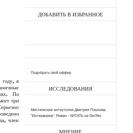
ДОБАВИТЬ В ИЗБРАННОЕ
Подобрать свой оффер
 году, в
раничные
ИССЛЕДОВАНИЯ
иях. По
меет три
Серьезно
Мистическая антиутопия Дмитрия Плынова
оведено
"Интервьюер". Роман - ЧИТАТЬ на ЛитРес
да, член
МНЕНИЕ