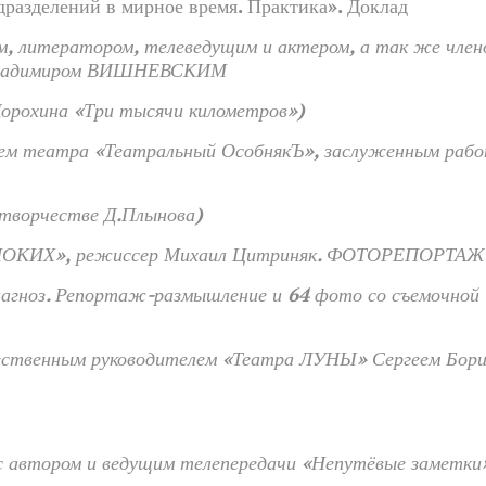
разделений в мирное время. Практика». Доклад
м, литератором, телеведущим и актером, а так же член
 Владимиром ВИШНЕВСКИМ
Дорохина «Три тысячи километров»)
ем театра «Театральный ОсобнякЪ», заслуженным рабо
творчестве Д.Плынова)
ИНОКИХ», режиссер Михаил Цитриняк. ФОТОРЕПОРТАЖ
ноз. Репортаж-размышление и 64 фото со съемочной
ственным руководителем «Театра ЛУНЫ» Сергеем Бори
 автором и ведущим телепередачи «Непутёвые заметки