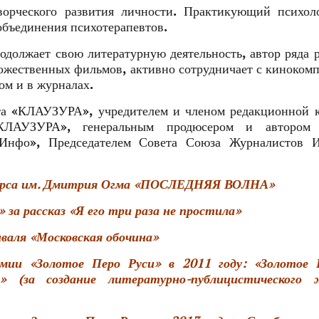
орческого развития личности. Практикующий психоло
бъединения психотерапевтов.
одолжает свою литературную деятельность, автор ряда 
дожественных фильмов, активно сотрудничает с киноком
м и в журналах.
кта «КЛАУЗУРА», учредителем и членом редакционной 
 «КЛАУЗУРА», генеральным продюсером и автором
нфо», Председателем Совета Союза Журналистов И
курса им. Дмитрия Огма «ПОСЛЕДНЯЯ ВОЛНА»
за рассказ «Я его три раза не простила»
валя «Московская обочина»
мии «Золотое Перо Руси» в 2011 году: «Золотое 
» (за создание литературно-публицистического 