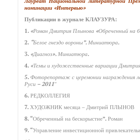
Лауреат Национальной литературной Преми
номинации «Интервью»
Публикации в журнале КЛАУЗУРА:
1.
«Роман Дмитрия Плынова «Обреченный на бе
2.
“Белое гнездо вороны”. Миниатюра.
3.
«Диагноз». Миниатюра.
4.
«Темы и художественные вариации Дмитрия
5.
Фоторепортаж с церемонии награждения ла
Руси – 2011″
6.
РЕДКОЛЛЕГИЯ
7.
ХУДОЖНИК месяца – Дмитрий ПЛЫНОВ
8.
“Обреченный на бескорыстие”. Роман
9.
“Управление инвестиционной привлекатель