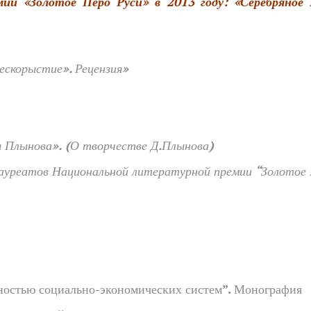
и «Золотое Перо Руси» в 2013 году: «Серебряное 
скорыстие». Рецензия»
 Плынова».
(О творчестве Д.Плынова)
уреатов Национальной литературной премии “Золотое
ностью социально-экономических систем”
. Монография