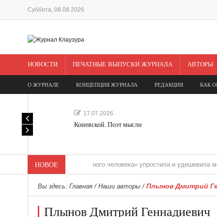
Суббота, 08.08.2026
НОВОСТИ
ПЕЧАТНЫЕ ВЫПУСКИ ЖУРНАЛА
АВТОРЫ
О ЖУРНАЛЕ
КОНЦЕПЦИЯ ЖУРНАЛА
РЕДАКЦИЯ
КАК О
17.07.2026
Коневской. Поэт мысли
«Редакция одного человека» упростила и удешевила медиасоп
НОВОЕ
Плынов Дмитрий Ге
Вы здесь:
Главная
/
Наши авторы
/
Плынов Дмитрий Геннадиевич