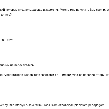
ий человек: писатель, да еще и художник! Можно мне прислать Вам свои рис
ивопись?
 ваш труд!
вно мы не пересекались.
в, губернаторов, мэров, глав советов и т.д… (методическое пособие от при¬к
bstvennyi-mir-intervyu-s-sovetskim-i-rossiiskim-dzhazovym-pianistom-pedagogom-