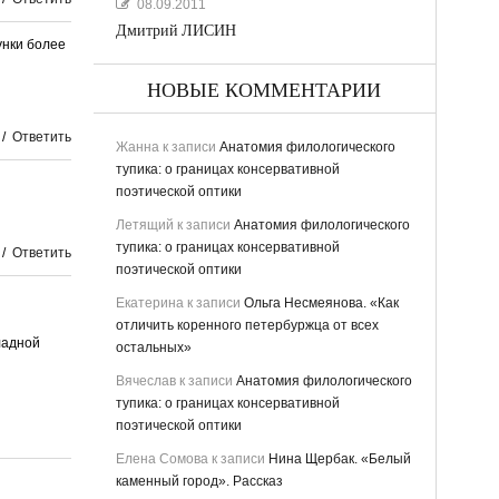
08.09.2011
Дмитрий ЛИСИН
унки более
НОВЫЕ КОММЕНТАРИИ
/
Ответить
Жанна
к записи
Анатомия филологического
тупика: о границах консервативной
поэтической оптики
Летящий
к записи
Анатомия филологического
тупика: о границах консервативной
/
Ответить
поэтической оптики
Екатерина
к записи
Ольга Несмеянова. «Как
отличить коренного петербуржца от всех
ладной
остальных»
Вячеслав
к записи
Анатомия филологического
тупика: о границах консервативной
поэтической оптики
Елена Сомова
к записи
Нина Щербак. «Белый
каменный город». Рассказ