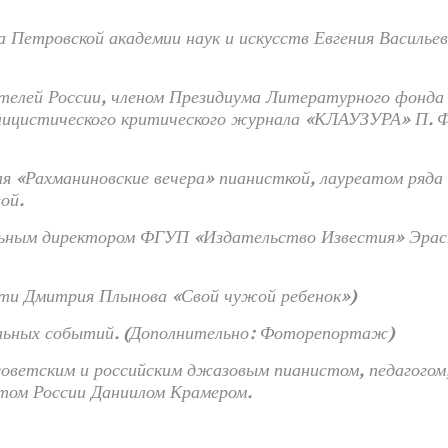
 Петровской академии наук и искусств Евгения Василье
телей России, членом Президиума Литературного фонда 
лицистического критического журнала «КЛАУЗУРА» П. Ф
я «Рахманиновские вечера» пианисткой, лауреатом ряда
ой.
льным директором ФГУП «Издательство Известия» Эра
 Дмитрия Плынова «Свой чужой ребенок»)
альных событий. (Дополнительно: Фоторепортаж)
советским и российским джазовым пианистом, педагогом
том России Даниилом Крамером.