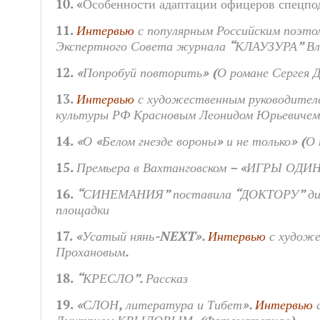
10.
«Особенности адаптации офицеров спецпод
11.
Интервью
с популярным Российским поэто
Экспертного Совета журнала “КЛАУЗУРА”
12.
«Попробуй повторить» (О романе Сергея 
13.
Интервью
с художественным руководител
культуры РФ Красновым Леонидом Юрьевичем
14.
«О «Белом гнезде вороны» и не только»
(О 
15.
Премьера в Вахтанговском – «ИГРЫ ОД
16.
“СИНЕМАНИЯ” поставила “ДОКТОРУ” диаг
площадки
17.
«Усатый нянь-NEXT».
Интервью
с художе
Прохановым.
18.
“КРЕСЛО”. Рассказ
19.
«СЛОН, литература и Тибет».
Интервью
с