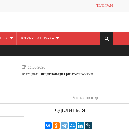
ТЕЛЕГРАМ
ВКА
КЛУБ «ЛИТЕРА-К»
11.06.2026
Марциал. Энциклопедия римской жизни
Мечта, не отдавайся! «Шведская истор
ПОДЕЛИТЬСЯ