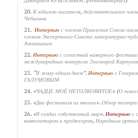
Дмитрием КРЫЛОВЫМ. (Фотоматериал)
20.
К юбилею писателя, действительного члена
Чебалина
21.
Интервью
с членом Правления Союза писа
членом Экспертного Совета литературно-пуб
Алешкиным
22.
Интервью
с солисткой камерного фестивал
международных конкурсов Элеонорой Карпухов
23.
“Я живу одним днем”.
Интервью
с Генера
ГАЛУМОВЫМ
24.
«ЧАДЦЕ МОЁ НЕТОЛКОВИТОЕ» (О повести
25.
«Два фестиваля из многих». Обзор театр
26.
«Я создал собственный мир».
Интервью
с 
композитором и продюсером, Народным артис