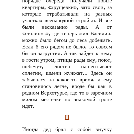
порядке очереди получали новые
квартиры, «хрущевки», зато свои, за
которые отрабатывали на разных
участках всенародной стройки. И все
были несказанно рады. А от
«сталинок», где теперь жил Василич,
можно было бегом до леса добежать.
Если б его рядом не было, то совсем
бы он загрустил. А так зайдет к нему
в гости утром, птицы рады ему, поют,
щебечут, листва нашептывает
сплетни, шмели жужжат… Здесь он
забывался на какое-то время, и ему
становилось легче, вроде бы как в
родном Верхотурье, где-то в заречном
милом местечке по знакомой тропе
идет.
II
Иногда дед брал с собой внучку