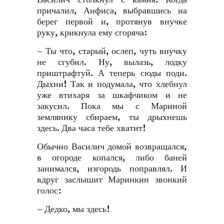
причалил, Анфиса, выбравшись на
берег первой и, протянув внучке
руку, крикнула ему сгоряча:
– Ты что, старый, ослеп, чуть внучку
не сгубил. Ну, вылазь, лодку
приштрафтуй. А теперь сюды поди.
Дыхни! Так и подумала, что хлебнул
уже втихаря за шкафчиком и не
закусил. Пока мы с Мариной
землянику сбираем, ты дрыхнешь
здесь. Два часа тебе хватит!
Обычно Василич домой возвращался,
в огороде копался, либо баней
занимался, изгородь поправлял. И
вдруг заслышит Маринкин звонкий
голос:
– Дедко, мы здесь!