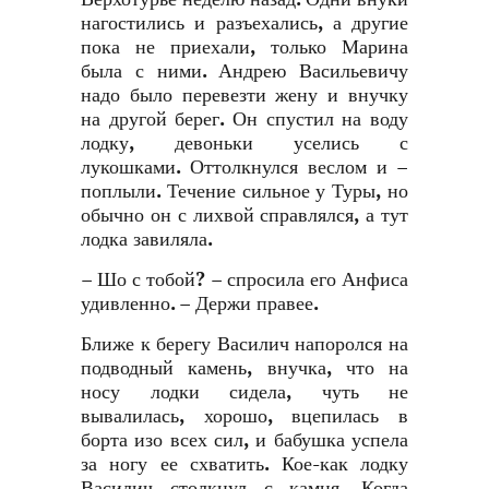
нагостились и разъехались, а другие
пока не приехали, только Марина
была с ними. Андрею Васильевичу
надо было перевезти жену и внучку
на другой берег. Он спустил на воду
лодку, девоньки уселись с
лукошками. Оттолкнулся веслом и –
поплыли. Течение сильное у Туры, но
обычно он с лихвой справлялся, а тут
лодка завиляла.
– Шо с тобой? – спросила его Анфиса
удивленно. – Держи правее.
Ближе к берегу Василич напоролся на
подводный камень, внучка, что на
носу лодки сидела, чуть не
вывалилась, хорошо, вцепилась в
борта изо всех сил, и бабушка успела
за ногу ее схватить. Кое-как лодку
Василич столкнул с камня. Когда