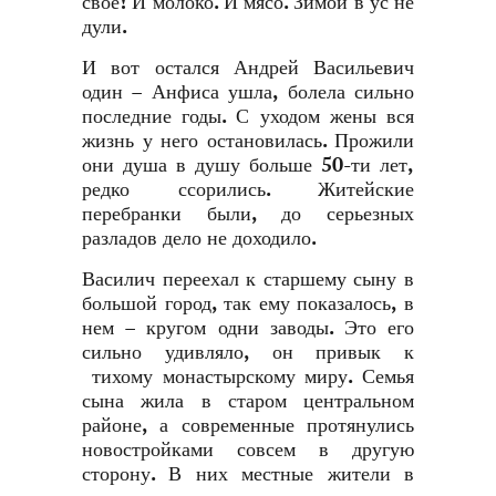
свое! И молоко. И мясо. Зимой в ус не
дули.
И вот остался Андрей Васильевич
один – Анфиса ушла, болела сильно
последние годы. С уходом жены вся
жизнь у него остановилась. Прожили
они душа в душу больше 50-ти лет,
редко ссорились. Житейские
перебранки были, до серьезных
разладов дело не доходило.
Василич переехал к старшему сыну в
большой город, так ему показалось, в
нем – кругом одни заводы. Это его
сильно удивляло, он привык к
тихому монастырскому миру. Семья
сына жила в старом центральном
районе, а современные протянулись
новостройками совсем в другую
сторону. В них местные жители в