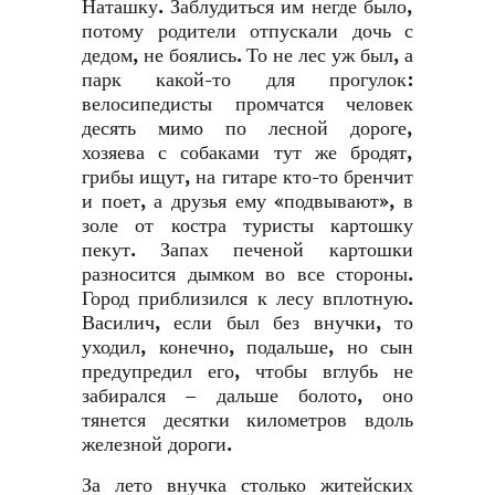
Наташку. Заблудиться им негде было,
потому родители отпускали дочь с
дедом, не боялись. То не лес уж был, а
парк какой-то для прогулок:
велосипедисты промчатся человек
десять мимо по лесной дороге,
хозяева с собаками тут же бродят,
грибы ищут, на гитаре кто-то бренчит
и поет, а друзья ему «подвывают», в
золе от костра туристы картошку
пекут. Запах печеной картошки
разносится дымком во все стороны.
Город приблизился к лесу вплотную.
Василич, если был без внучки, то
уходил, конечно, подальше, но сын
предупредил его, чтобы вглубь не
забирался – дальше болото, оно
тянется десятки километров вдоль
железной дороги.
За лето внучка столько житейских