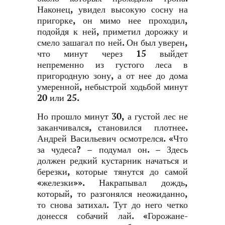
Наконец, увидел высокую сосну на
пригорке, он мимо нее проходил,
подойдя к ней, приметил дорожку и
смело зашагал по ней. Он был уверен,
что минут через 15 выйдет
непременно из густого леса в
пригородную зону, а от нее до дома
умеренной, небыстрой ходьбой минут
20 или 25.
Но прошло минут 30, а густой лес не
заканчивался, становился плотнее.
Андрей Васильевич осмотрелся. «Что
за чудеса? – подумал он. – Здесь
должен редкий кустарник начаться и
березки, которые тянутся до самой
«железки»». Накрапывал дождь,
который, то разгонялся неожиданно,
то снова затихал. Тут до него четко
донесся собачий лай. «Горожане-