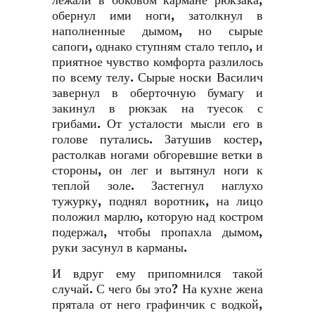
лежали в боковом кармане рюкзака,
обернул ими ноги, затолкнул в
наполненные дымом, но сырые
сапоги, однако ступням стало тепло, и
приятное чувство комфорта разлилось
по всему телу. Сырые носки Василич
завернул в оберточную бумагу и
закинул в рюкзак на туесок с
грибами. От усталости мысли его в
голове путались. Затушив костер,
растолкав ногами обгоревшие ветки в
стороны, он лег и вытянул ноги к
теплой золе. Застегнул наглухо
тужурку, поднял воротник, на лицо
положил марлю, которую над костром
подержал, чтобы пропахла дымом,
руки засунул в карманы.
И вдруг ему припомнился такой
случай. С чего бы это? На кухне жена
прятала от него графинчик с водкой,