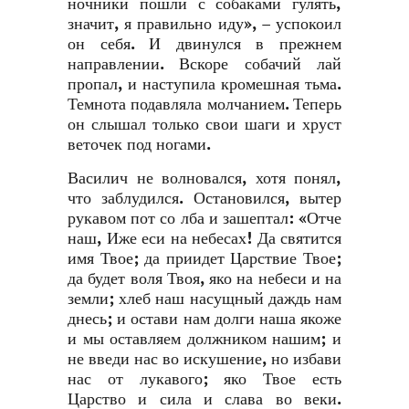
ночники пошли с собаками гулять,
значит, я правильно иду», – успокоил
он себя. И двинулся в прежнем
направлении. Вскоре собачий лай
пропал, и наступила кромешная тьма.
Темнота подавляла молчанием. Теперь
он слышал только свои шаги и хруст
веточек под ногами.
Василич не волновался, хотя понял,
что заблудился. Остановился, вытер
рукавом пот со лба и зашептал: «Отче
наш, Иже еси на небесах! Да святится
имя Твое; да приидет Царствие Твое;
да будет воля Твоя, яко на небеси и на
земли; хлеб наш насущный даждь нам
днесь; и остави нам долги наша якоже
и мы оставляем должником нашим; и
не введи нас во искушение, но избави
нас от лукавого; яко Твое есть
Царство и сила и слава во веки.