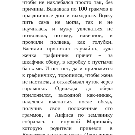
чтобы не нахлебался просто так, без
причины. Выдавала по 100 граммов в
праздничные дни и выходные. Водку
пить сама не могла, так и не
научилась, и мужу увлекаться не
позволяла, потому, наверное, и
прожили полвека, как голубки.
Василич пронюхал случайно, куда
женка графинчик прячет – за
шкафчик сбоку, в коробку с пустыми
банками. И нет-нет, да и приложится
к графинчику, торопился, чтобы жена
не настигла, и отхлебывал чуток через
горлышко. Однажды до обеда
приложился, выходной как-никак,
надеялся выспаться после обеда,
получив свои положенные сто
граммов, а Анфиса по землянику
собралась с внучкой Маринкой,
которую родители привезли в
Верхотурье неделю назад. Одни внуки