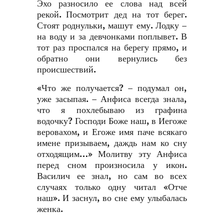
Эхо разносило ее слова над всей
рекой. Посмотрит дед на тот берег.
Стоят роднульки, машут ему. Лодку –
на воду и за девчонками поплывет. В
тот раз проспался на берегу прямо, и
обратно они вернулись без
происшествий.
«Что же получается? – подумал он,
уже засыпая. – Анфиса всегда знала,
что я похлебываю из графина
водочку? Господи Боже наш, в Иегоже
веровахом, и Егоже имя паче всякаго
имене призываем, даждь нам ко сну
отходящим…» Молитву эту Анфиса
перед сном произносила у икон.
Василич ее знал, но сам во всех
случаях только одну читал «Отче
наш». И заснул, во сне ему улыбалась
женка.