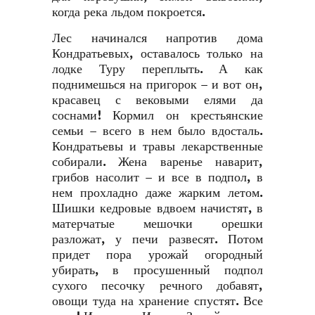
когда река льдом покроется.
Лес начинался напротив дома
Кондратьевых, оставалось только на
лодке Туру переплыть. А как
поднимешься на пригорок – и вот он,
красавец с вековыми елями да
соснами! Кормил он крестьянские
семьи – всего в нем было вдосталь.
Кондратьевы и травы лекарственные
собирали. Жена варенье наварит,
грибов насолит – и все в подпол, в
нем прохладно даже жарким летом.
Шишки кедровые вдвоем начистят, в
матерчатые мешочки орешки
разложат, у печи развесят. Потом
придет пора урожай огородный
убирать, в просушенный подпол
сухого песочку речного добавят,
овощи туда на хранение спустят. Все