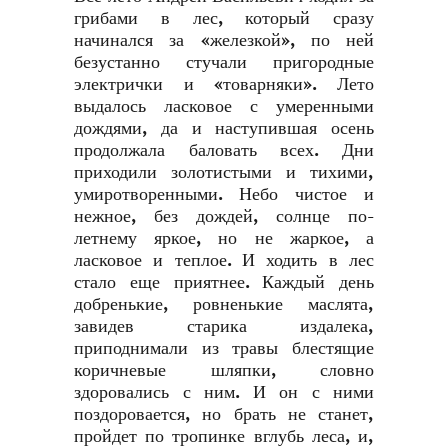
грибами в лес, который сразу
начинался за «железкой», по ней
безустанно стучали пригородные
электрички и «товарняки». Лето
выдалось ласковое с умеренными
дождями, да и наступившая осень
продолжала баловать всех. Дни
приходили золотистыми и тихими,
умиротворенными. Небо чистое и
нежное, без дождей, солнце по-
летнему яркое, но не жаркое, а
ласковое и теплое. И ходить в лес
стало еще приятнее. Каждый день
добренькие, ровненькие маслята,
завидев старика издалека,
приподнимали из травы блестящие
коричневые шляпки, словно
здоровались с ним. И он с ними
поздоровается, но брать не станет,
пройдет по тропинке вглубь леса, и,