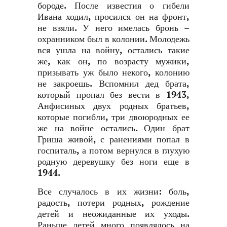
бороде. После известия о гибели
Ивана ходил, просился он на фронт,
не взяли. У него имелась бронь –
охранником был в колонии. Молодежь
вся ушла на войну, остались такие
же, как он, по возрасту мужики,
призывать уж было некого, колонию
не закроешь. Вспомнил дед брата,
который пропал без вести в 1943,
Анфисиных двух родных братьев,
которые погибли, три двоюродных ее
же на войне остались. Один брат
Гриша живой, с ранениями попал в
госпиталь, а потом вернулся в глухую
родную деревушку без ноги еще в
1944.
Все случалось в их жизни: боль,
радость, потери родных, рождение
детей и неожиданные их уходы.
Раньше детей много появлялось на