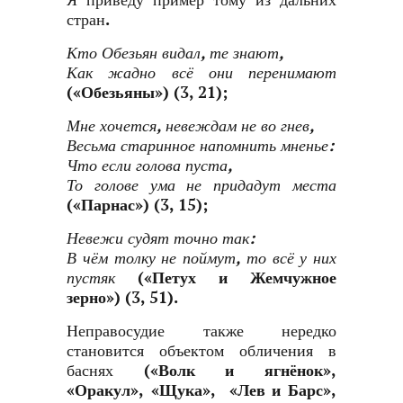
Я приведу пример тому из дальних
стран.
Кто Обезьян видал, те знают,
Как жадно всё они перенимают
(
«Обезьяны»
) (3, 21);
Мне хочется, невеждам не во гнев,
Весьма старинное напомнить мненье:
Что если голова пуста,
То голове ума не придадут места
(
«Парнас»
) (3, 15);
Невежи судят точно так:
В чём толку не поймут, то всё у них
пустяк
(
«Петух и Жемчужное
зерно»
) (3, 51).
Неправосудие также нередко
становится объектом обличения в
баснях (
«Волк и ягнёнок»
,
«Оракул»
,
«Щука»
,
«Лев и Барс»
,