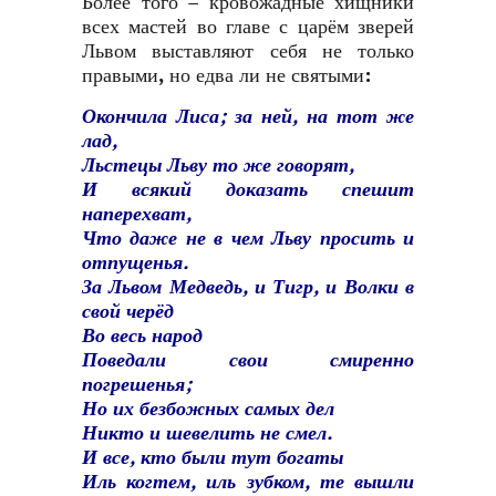
Более того – кровожадные хищники
всех мастей во главе с царём зверей
Львом выставляют себя не только
правыми, но едва ли не святыми:
Окончила Лиса; за ней, на тот же
лад,
Льстецы Льву то же говорят,
И всякий доказать спешит
наперехват,
Что даже не в чем Льву просить и
отпущенья.
За Львом Медведь, и Тигр, и Волки в
свой черёд
Во весь народ
Поведали свои смиренно
погрешенья;
Но их безбожных самых дел
Никто и шевелить не смел.
И все, кто были тут богаты
Иль когтем, иль зубком, те вышли