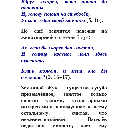
Вдруг захирел, завял почти до
половины,
И, голову склоня на стебелёк,
Уныло ждал своей кончины
(3, 16).
Но ещё теплится надежда на
животворный
солнечный луч:
Ах, если бы скорее день настал,
И солнце красное поля здесь
осветило,
Быть может, и меня оно бы
оживило?
(3, 16–17).
Земляной Жук – существо сугубо
приземлённое, занятое только
своими узкими, утилитарными
интересами и равнодушное ко всему
остальному, – считая, что
нежизнеспособный Василёк
недостоин милости, даёт ему