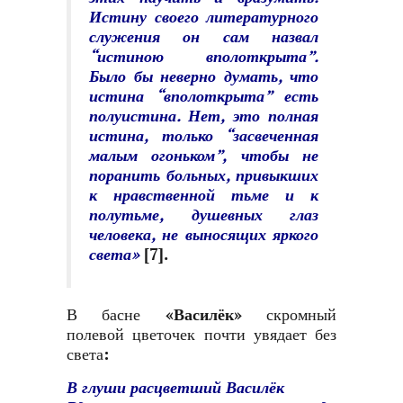
Истину своего литературного
служения он сам назвал
“истиною вполоткрыта”.
Было бы неверно думать, что
истина “вполоткрыта” есть
полуистина. Нет, это полная
истина, только “засвеченная
малым огоньком”, чтобы не
поранить больных, привыкших
к нравственной тьме и к
полутьме, душевных глаз
человека, не выносящих яркого
света»
[7]
.
В басне
«Василёк»
скромный
полевой цветочек почти увядает без
света:
В глуши расцветший Василёк