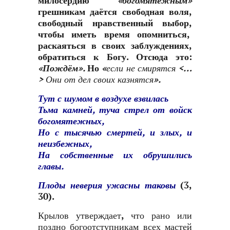
милосердию
«богомятежным»
грешникам даётся свободная воля,
свободный нравственный выбор,
чтобы иметь время опомниться,
раскаяться в своих заблуждениях,
обратиться к Богу. Отсюда это:
«Пождём».
Но
«если не смирятся <…
>
Они от дел своих казнятся».
Тут с шумом в воздухе взвилась
Тьма камней, туча стрел от войск
богомятежных,
Но с тысячью смертей, и злых, и
неизбежных,
На собственные их обрушились
главы.
Плоды неверия ужасны таковы
(3,
30).
Крылов утверждает, что рано или
поздно богоотступникам всех мастей