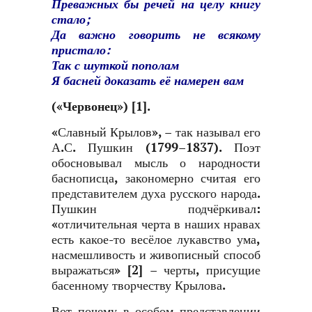
Преважных бы речей на целу книгу
стало;
Да важно говорить не всякому
пристало:
Так с шуткой пополам
Я басней доказать её намерен вам
(
«Червонец»
)
[1]
.
«Славный Крылов», – так называл его
А.С. Пушкин (1799–1837). Поэт
обосновывал мысль о народности
баснописца, закономерно считая его
представителем духа русского народа.
Пушкин подчёркивал:
«отличительная черта в наших нравах
есть какое-то весёлое лукавство ума,
насмешливость и живописный способ
выражаться»
[2]
– черты, присущие
басенному творчеству Крылова.
Вот почему в особом представлении