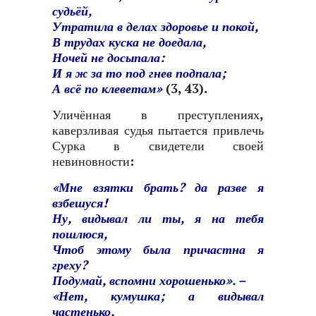
судьёй,
Утратила в делах здоровье и покой,
В трудах куска не доедала,
Ночей не досыпала:
И я ж за то под гнев подпала;
А всё по клеветам»
(3, 43).
Уличённая в преступлениях,
каверзливая судья пытается привлечь
Сурка в свидетели своей
невиновности:
«Мне взятки брать? да разве я
взбешуся!
Ну, видывал ли ты, я на тебя
пошлюся,
Чтоб этому была причастна я
греху?
Подумай, вспомни хорошенько». –
«Нет, кумушка; а видывал
частенько,