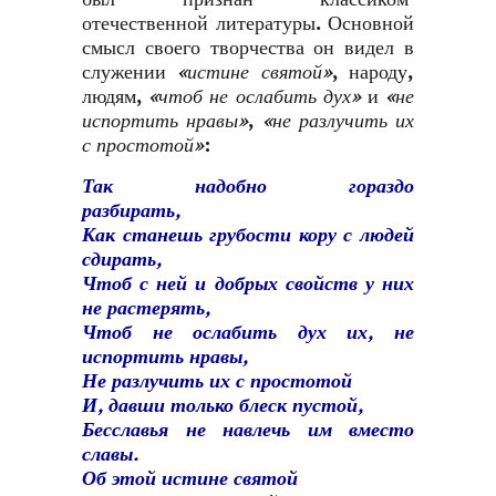
отечественной литературы. Основной
смысл своего творчества он видел в
служении
«истине святой»
, народу,
людям,
«чтоб не ослабить дух»
и
«не
испортить нравы»
,
«не разлучить их
с простотой»
:
Так надобно гораздо
разбирать
Как станешь грубости кору с людей
сдирать,
Чтоб с ней и добрых свойств у них
не растерять,
Чтоб не ослабить дух их, не
испортить нравы,
Не разлучить их с простотой
И, давши только блеск пустой,
Бесславья не навлечь им вместо
славы.
Об этой истине святой