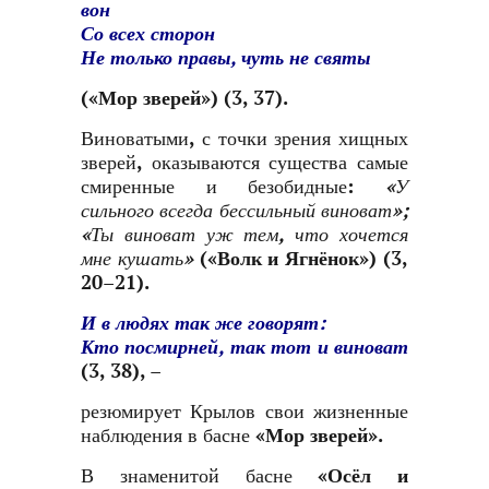
вон
Со всех сторон
Не только правы, чуть не святы
(
«Мор зверей»
) (3, 37).
Виноватыми, с точки зрения хищных
зверей, оказываются существа самые
смиренные и безобидные:
«У
сильного всегда бессильный виноват»;
«Ты виноват уж тем, что хочется
мне кушать»
(
«Волк и Ягнёнок»
) (3,
20–21).
И в людях так же говорят:
Кто посмирней, так тот и виноват
(3, 38), –
резюмирует Крылов свои жизненные
наблюдения в басне
«Мор зверей»
.
В знаменитой басне
«Осёл и