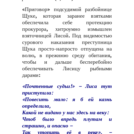
«Приговор» подсудимой разбойнице
Щуке, которая заранее взятками
обеспечила себе протекцию
прокурора, хитроумно измышлен
взяточницей Лисой. Под видимостью
сурового наказания преступница
Щука просто-напросто отпущена на
волю, в прежнюю среду обитания,
чтобы и дальше бесперебойно
обеспечивать Лисицу рыбными
дарами:
«Почтенные судьи!» – Лиса тут
приступила:
«Повесить мало: я б ей казнь
определила,
Какой не видано у нас здесь на веку:
Чтоб было впредь плутам и
страшно, и опасно –
Так утопить её в реке». –