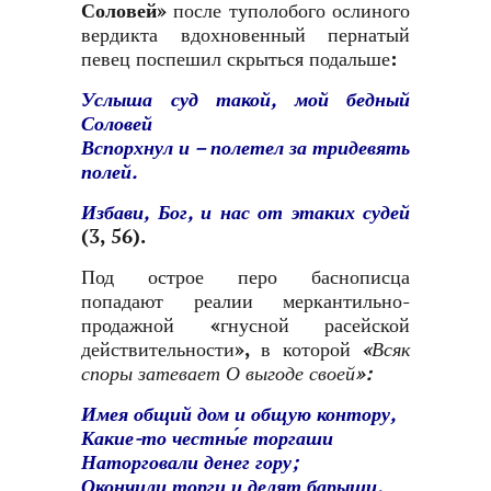
Соловей»
после туполобого ослиного
вердикта вдохновенный пернатый
певец поспешил скрыться подальше:
Услыша суд такой, мой бедный
Соловей
Вспорхнул и – полетел за тридевять
полей.
Избави, Бог, и нас от этаких судей
(3, 56).
Под острое перо баснописца
попадают реалии меркантильно-
продажной «гнусной расейской
действительности», в которой
«
Всяк
споры затевает О выгоде своей»:
Имея общий дом и общую контору,
Какие-то честны́е торгаши
Наторговали денег гору;
Окончили торги и делят барыши.