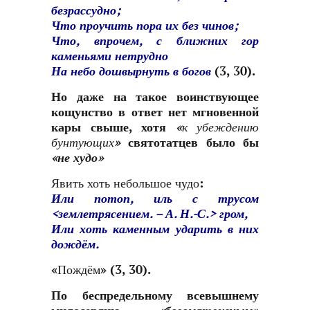
безрассудно;
Что проучить пора их без чинов;
Что, впрочем, с ближних гор
каменьями нетрудно
На небо дошвырнуть в богов
(3, 30).
Но даже на такое воинствующее
кощунство в ответ нет мгновенной
кары свыше, хотя
«
к
убеждению
бунтующих»
святотатцев было бы
«не худо»
Явить хоть небольшое чудо:
Или потоп, иль с трусом
<землетрясением. – А. Н.-С.> гром,
Или хоть каменным ударить в них
дождём.
«Пождём» (3, 30)
.
По беспредельному всевышнему