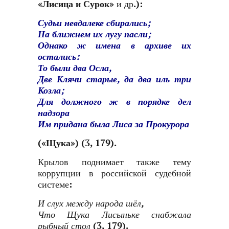
«Лисица и Сурок»
и др.):
Судьи невдалеке сбирались;
На ближнем их лугу пасли;
Однако ж имена в архиве их
остались:
То были два Осла,
Две Клячи старые, да два иль три
Козла;
Для должного ж в порядке дел
надзора
Им придана была Лиса за Прокурора
(
«Щука»
) (3, 179).
Крылов поднимает также тему
коррупции в российской судебной
системе:
И слух между народа шёл,
Что Щука Лисыньке снабжала
рыбный стол
(3, 179).