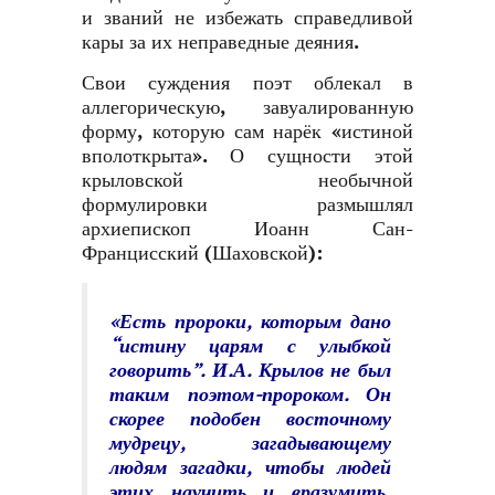
и званий не избежать справедливой
кары за их неправедные деяния.
Свои суждения поэт облекал в
аллегорическую, завуалированную
форму, которую сам нарёк «истиной
вполоткрыта». О сущности этой
крыловской необычной
формулировки размышлял
архиепископ Иоанн Сан-
Францисский (Шаховской):
«
Есть пророки, которым дано
“истину царям с улыбкой
говорить”. И.А. Крылов не был
таким поэтом-пророком. Он
скорее подобен восточному
мудрецу, загадывающему
людям загадки, чтобы людей
этих научить и вразумить.