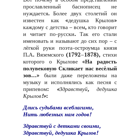
прославленный баснописец не
нуждается. Более двух столетий он
известен как «дедушка Крылов»
каждому с детства – всем, кто говорит
и читает по-русски. Так его стали
именовать и называют до сих пор – с
лёгкой руки поэта-остроумца князя
П.А. Вяземского (1792–1878), стихи
которого о Крылове
«
На радость
полувековую
Скликает нас весёлый
зов…»
были даже переложены на
музыку и исполнялись как песня с
припевом:
«
Здравствуй, дедушка
Крылов!»
:
Длись судьбами всеблагими,
Нить любезных нам годов!
Здравствуй с детками своими,
Здравствуй, дедушка Крылов!