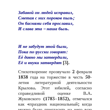
Забавой он людей исправил,
Сметая с них пороков пыль;
Он баснями себя прославил,
И слава эта
–
наша быль.
И не забудут этой были,
Пока по-русски говорят:
Её давно мы затвердили,
Её и внуки затвердят
[3]
.
Стихотворение прозвучало 2 февраля
1838 года на торжестве в честь 50-
летия литературной деятельности
Крылова. Этот юбилей, согласно
справедливой оценке В.А.
Жуковского (1783–1852), отмечался
как «праздник национальный; когда
можно было пригласить на него всю