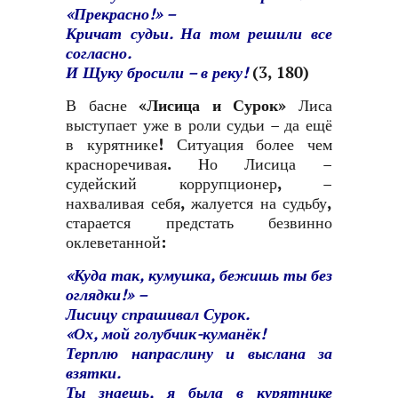
«Прекрасно!» –
Кричат судьи. На том решили все
согласно.
И Щуку бросили – в реку!
(3, 180)
В басне
«Лисица и Сурок»
Лиса
выступает уже в роли судьи – да ещё
в курятнике! Ситуация более чем
красноречивая. Но Лисица –
судейский коррупционер, –
нахваливая себя, жалуется на судьбу,
старается предстать безвинно
оклеветанной:
«Куда так, кумушка, бежишь ты без
оглядки!» –
Лисицу спрашивал Сурок.
«Ох, мой голубчик-куманёк!
Терплю напраслину и выслана за
взятки.
Ты знаешь, я была в курятнике