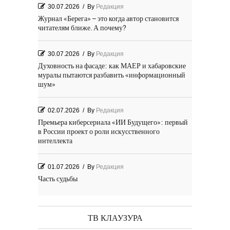
30.07.2026
/
By
Редакция
Журнал «Берега» – это когда автор становится
читателям ближе. А почему?
30.07.2026
/
By
Редакция
Духовность на фасаде: как МАЕР и хабаровские
муралы пытаются разбавить «информационный
шум»
02.07.2026
/
By
Редакция
Премьера киберсериала «ИИ Будущего»: первый
в России проект о роли искусственного
интеллекта
01.07.2026
/
By
Редакция
Часть судьбы
29.06.2026
/
By
Редакция
День Победы! Посёлок Гидростроитель. 2026 год
ТВ КЛАУЗУРА