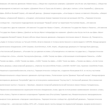
(бывшее «Исламское движение Узбекистана»), «Общество социальных реформ» («Джамият аль-Ислах аль-Иджтимаи»), «Общество
возрождения исламского наследия» («Джамият Ихья ат-Тураз аль-Ислами»), «Дом двух святых» («Аль-Харамейн»), «Джунд аш-
Шам» (Войско Великой Сирии), «Исламский джихад – Джамаат моджахедов», «Аль-Каида в странах исламского Магриба», «Имарат
Кавказ» («Кавказский Эмират»), «Синдикат «Автономная боевая террористическая организация (АБТО)», «Террористическое
сообщество - структурное подразделение организации "Правый сектор" на территории Республики Крым», «Исламское
государство» (другие названия: «Исламское Государство Ирака и Сирии», «Исламское Государство Ирака и Леванта», «Исламское
Государство Ирака и Шама»), Джебхат ан-Нусра (Фронт победы)(другие названия: «Джабха аль-Нусра ли-Ахль аш-Шам» (Фронт
поддержки Великой Сирии), Всероссийское общественное движение «Народное ополчение имени К. Минина и Д. Пожарского»,
«Аджр от Аллаха Субхану уа Тагьаля SHAM» (Благословение от Аллаха милоственного и милосердного СИРИЯ), Международное
религиозное объединение «АУМ Синрике» (AumShinrikyo, AUM, Aleph), «Муджахеды джамаата Ат-Тавхида Валь-Джихад»,
«Чистопольский Джамаат», «Рохнамо ба суи давлати исломи» («Путеводитель в исламское государство»), «Террористическое
сообщество «Сеть», «Катиба Таухид валь-Джихад», «Хайят Тахрир аш-Шам» («Организация освобождения Леванта», «Хайят
Тахрир аш-Шам», «Хейят Тахрир аш-Шам», «Хейят Тахрир Аш-Шам», «Хайят Тахри аш-Шам», «Тахрир аш-Шам»), «Ахлю Сунна
Валь Джамаа» («Красноярский джамаат»), «National Socialism/White Power» («NS/WP, NS/WP Crew, Sparrows Crew/White Power,
Национал-социализм/Белаясила, власть»), Террористическое сообщество, созданное Мальцевым В.В. из числа участников
Межрегионального общественного движения «Артподготовка», Религиозная группа “Джамаат “Красный пахарь”, Международное
молодежное движение "Колумбайн" (другое используемое наименование "Скулшутинг"), Хатлонский джамаат, Мусульманская
религиозная группа п. Кушкуль г. Оренбург, «Крымско-татарский добровольческий батальон имени Номана Челеджихана»,
Украинское военизированное националистическое объединение «Азов» (другие используемые наименования: батальон «Азов»,
полк «Азов»), Партия исламского возрождения Таджикистана (Республика Таджикистан), Межрегиональное леворадикальное
анархистское движение «Народная самооборона», Террористическое сообщество «Дуббайский джамаат», Террористическое
сообщество – «московская ячейка» МТО «ИГ», Боевое крыло группы (вирда) последователей (мюидов, мурдов) религиозного