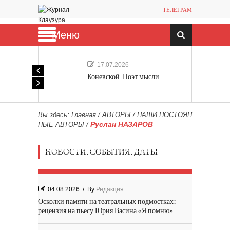
ТЕЛЕГРАМ
Меню
17.07.2026
Коневской. Поэт мысли
Вы здесь:
Главная
/
АВТОРЫ
/
НАШИ ПОСТОЯН
Руслан НАЗАРОВ
НЫЕ АВТОРЫ
/
Мечта, не отдавайся! «Шведская
НОВОСТИ. СОБЫТИЯ. ДАТЫ
история любви» Роя Андерсона
04.08.2026
/
By
Редакция
Осколки памяти на театральных подмостках:
рецензия на пьесу Юрия Васина «Я помню»