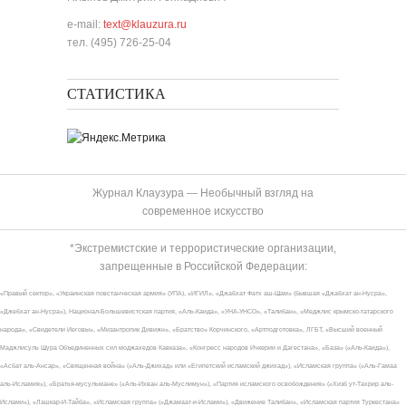
e-mail:
text@klauzura.ru
тел. (495) 726-25-04
СТАТИСТИКА
Журнал Клаузура — Необычный взгляд на
современное искусство
*Экстремистские и террористические организации,
запрещенные в Российской Федерации:
«Правый сектор», «Украинская повстанческая армия» (УПА), «ИГИЛ», «Джабхат Фатх аш-Шам» (бывшая «Джабхат ан-Нусра»,
«Джебхат ан-Нусра»), Национал-Большевистская партия, «Аль-Каида», «УНА-УНСО», «Талибан», «Меджлис крымско-татарского
народа», «Свидетели Иеговы», «Мизантропик Дивижн», «Братство» Корчинского, «Артподготовка», ЛГБТ, «Высший военный
Маджлисуль Шура Объединенных сил моджахедов Кавказа», «Конгресс народов Ичкерии и Дагестана», «База» («Аль-Каида»),
«Асбат аль-Ансар», «Священная война» («Аль-Джихад» или «Египетский исламский джихад»), «Исламская группа» («Аль-Гамаа
аль-Исламия»), «Братья-мусульмане» («Аль-Ихван аль-Муслимун»), «Партия исламского освобождения» («Хизб ут-Тахрир аль-
Ислами»), «Лашкар-И-Тайба», «Исламская группа» («Джамаат-и-Ислами»), «Движение Талибан», «Исламская партия Туркестана»