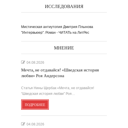
книги ''Я думаю...
ИССЛЕДОВАНИЯ
Мистическая антиутопия Дмитрия Плынова
"Интервьюер". Роман - ЧИТАТЬ на ЛитРес
Выпуск № 1'17 журнала
КЛАУЗУРА
Видео о рубриках и авторах Выпуска №
МНЕНИЕ
1'17...
Наш выбор с КЛАУЗУРОЙ
Журнал 'Клаузура' на полках Сети
книжных магазинов...
04.08.2026
Мечта, не отдавайся! «Шведская история
Пресс-конференция в
'Комсомольской
любви» Роя Андерсона
правде'
29 марта, в преддверии
Международного дня детской...
Мультфильм Приключения
Мохнатика и Веничкина
Мультипликационный ролик о книге
сказок Светланы...
Статья Нины Щербак «Мечта, не отдавайся!
Звёздная ночь
Винсент Ван Гог
“Шведская история любви” Роя…
ПОДРОБНЕЕ
04.08.2026