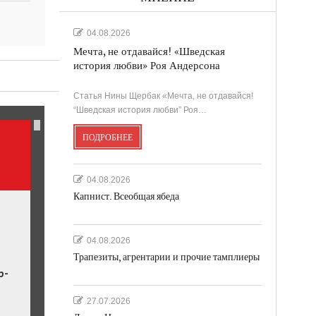
04.08.2026
Мечта, не отдавайся! «Шведская
история любви» Роя Андерсона
ль.
Статья Нины Щербак «Мечта, не отдавайся!
“Шведская история любви” Роя…
ПОДРОБНЕЕ
04.08.2026
Капнист. Всеобщая ябеда
04.08.2026
Трапезиты, агрентарии и прочие тамплиеры
р-
27.07.2026