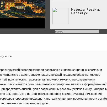
Народы России.
Сабантуй
Народы России
объединились в
самом...
Хоровод под названием
«Давай дружить» объедин
единство
Юные россияне
превратились в
филологов
В День славянской
ревнерусской истории как цепи разрывов и «цивилизационных сломов» и
письменности и культуры
христианские и христианские пласты русской традиции образуют единое
совсем...
 и публицистических текстов анализируются механизмы сохранения и
День славянской
письменности и
хах, раскрывается роль религиозной и культурной памяти в формировании р
культуры
ии предхристианской Руси в современных работах (включая книгу Валерия 
24 мая славянский мир
ния альтернативно-исторических сценариев как инструмента осмысления
отмечает большой праздн
 теме древнерусского предхристианства и концепции преемственности остаё
—...
бщественно-политическом дискурсе.
Музеи Московского