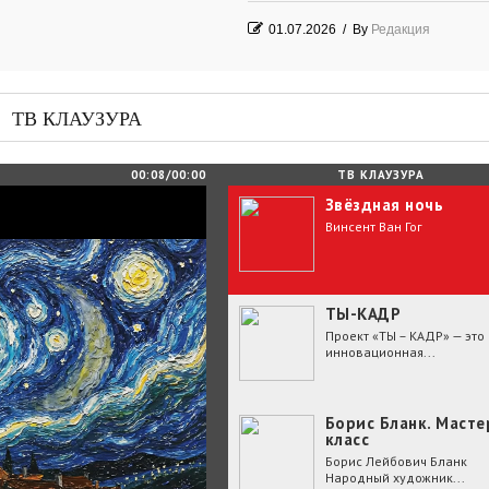
01.07.2026
/
By
Редакция
Часть судьбы
29.06.2026
/
By
Редакция
ТВ КЛАУЗУРА
День Победы! Посёлок Гидростроите
2026 год
00:08/00:00
ТВ КЛАУЗУРА
Звёздная ночь
25.06.2026
/
By
Редакция
Винсент Ван Гог
Зелёные мемориалы памяти и славы
ТЫ-КАДР
Проект «ТЫ – КАДР» — это
инновационная...
Борис Бланк. Масте
класс
Борис Лейбович Бланк
Народный художник...