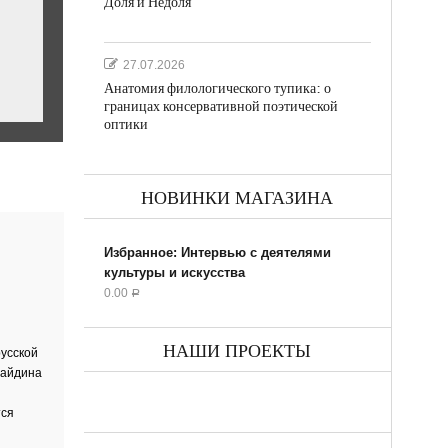
Доля и Недоля
27.07.2026
Анатомия филологического тупика: о
границах консервативной поэтической
оптики
НОВИНКИ МАГАЗИНА
ил...
Избранное: Интервью с деятелями
культуры и искусства
0.00
Р
НАШИ ПРОЕКТЫ
усской
Байдина
ик
тся