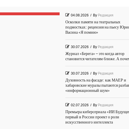
04.08.2026
/
By
Редакция
Осколки памяти на театральных
подмостках: рецензия на пьесу Юри
Васина «Я помню»
30.07.2026
/
By
Редакция
Журнал «Берега» – это когда автор
становится читателям ближе. А поч
30.07.2026
/
By
Редакция
Духовность на фасаде: как МАЕР и
хабаровские муралы пытаются разба
«информационный шум»
02.07.2026
/
By
Редакция
Премьера киберсериала «ИИ Будуще
первый в России проект о роли
искусственного интеллекта