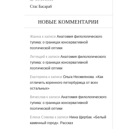
Стас Басараб
НОВЫЕ КОММЕНТАРИИ
Жанна
к записи
Анатомия филологического
тупика: о границах консервативной
поэтической оптики
Летящий
к записи
Анатомия филологического
тупика: о границах консервативной
поэтической оптики
ьная
Екатерина
к записи
Ольга Несмеянова. «Как
отличить коренного петербуржца от всех
остальных»
Вячеслав
к записи
Анатомия филологического
тупика: о границах консервативной
поэтической оптики
Елена Сомова
к записи
Нина Щербак. «Белый
каменный город». Рассказ
ству