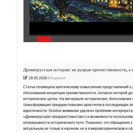
Древнерусская история: не разрыв преемственности, а 
18.05.2026
/
Редакция
Статья посвящена критическому осмыслению представлений о д
обоснованию концепции преемственности, согласно которой до
историческое целое. На материале исторических, богословских
трансформации предхристианских архетипов в последующих эпо
идентичности. Особое внимание уделено проблеме интерпретац
«Древнерусское предхристианство») и возможности использова
непрерывности исторического пути. Показано, что обращение к
актуальным не только в научном, но и в мировоззренческом и о