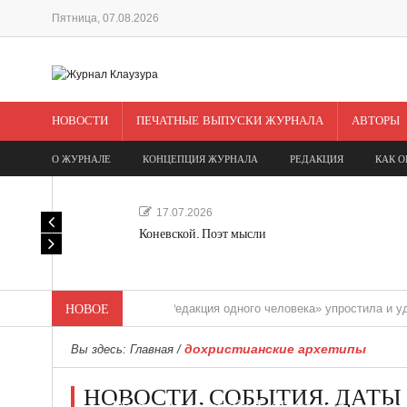
Пятница, 07.08.2026
НОВОСТИ
ПЕЧАТНЫЕ ВЫПУСКИ ЖУРНАЛА
АВТОРЫ
О ЖУРНАЛЕ
КОНЦЕПЦИЯ ЖУРНАЛА
РЕДАКЦИЯ
КАК О
17.07.2026
Коневской. Поэт мысли
НОВОЕ
«Редакция одного человека» упростила и удешевила
дохристианские архетипы
Вы здесь:
Главная
/
НОВОСТИ. СОБЫТИЯ. ДАТЫ
Мечта, не отдавайся! «Шведская история